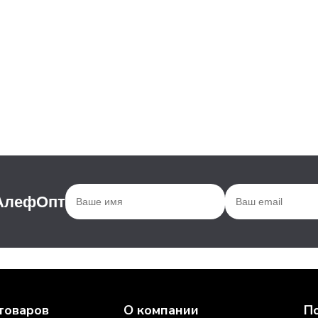
 АлефОпт
товаров
О компании
П