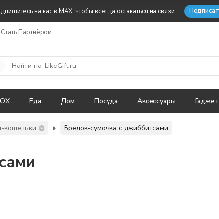
Подписат
дпишитесь на нас в MAX, чтобы всегда оставаться на связи
ы
Стать Партнёром
BOX
Еда
Дом
Посуда
Аксессуары
Гадже
и-кошельки
Брелок-сумочка с джиббитсами
тсами