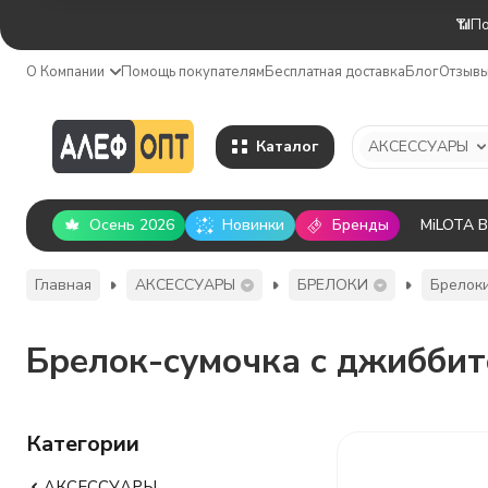
📶По
О Компании
Помощь покупателям
Бесплатная доставка
Блог
Отзыв
Каталог
АКСЕССУАРЫ
Осень 2026
Новинки
Бренды
MiLOTA 
Главная
АКСЕССУАРЫ
БРЕЛОКИ
Брелок
Брелок-сумочка с джибби
Категории
АКСЕССУАРЫ