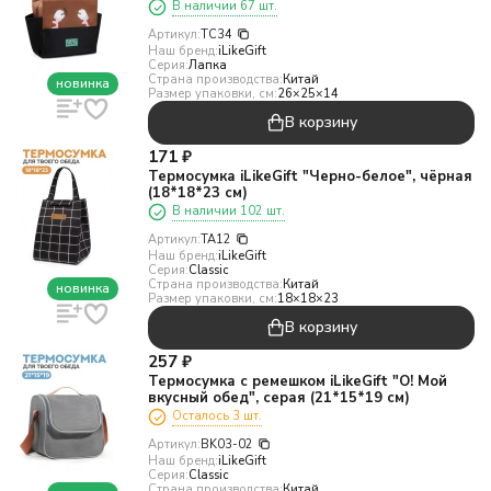
В наличии 67 шт.
Артикул:
TC34
Наш бренд:
iLikeGift
Серия:
Лапка
Страна производства:
Китай
новинка
Размер упаковки, см:
26×25×14
В корзину
171
₽
Термосумка iLikeGift "Черно-белое", чёрная
(18*18*23 см)
В наличии 102 шт.
Артикул:
TA12
Наш бренд:
iLikeGift
Серия:
Classic
Страна производства:
Китай
новинка
Размер упаковки, см:
18×18×23
В корзину
257
₽
Термосумка с ремешком iLikeGift "О! Мой
вкусный обед", серая (21*15*19 см)
Осталось 3 шт.
Артикул:
BK03-02
Наш бренд:
iLikeGift
Серия:
Classic
Страна производства:
Китай