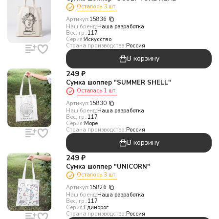
Осталось 3 шт.
Артикул:
15836
Наш бренд:
Наша разработка
Вес, гр.:
117
Серия:
Искусство
Страна производства:
Россия
В корзину
249
₽
Сумка шоппер "SUMMER SHELL"
Осталась 1 шт.
Артикул:
15830
Наш бренд:
Наша разработка
Вес, гр.:
117
Серия:
Море
Страна производства:
Россия
В корзину
249
₽
Сумка шоппер "UNICORN"
Осталось 3 шт.
Артикул:
15826
Наш бренд:
Наша разработка
Вес, гр.:
117
Серия:
Единорог
Страна производства:
Россия