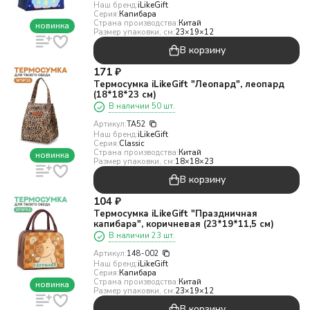
Наш бренд:
iLikeGift
Серия:
Капибара
Страна производства:
Китай
новинка
Размер упаковки, см:
23×19×12
В корзину
171
₽
Термосумка iLikeGift "Леопард", леопард
(18*18*23 см)
В наличии 50 шт.
Артикул:
TA52
Наш бренд:
iLikeGift
Серия:
Classic
Страна производства:
Китай
новинка
Размер упаковки, см:
18×18×23
В корзину
104
₽
Термосумка iLikeGift "Праздничная
капибара", коричневая (23*19*11,5 см)
В наличии 23 шт.
Артикул:
148-002
Наш бренд:
iLikeGift
Серия:
Капибара
Страна производства:
Китай
новинка
Размер упаковки, см:
23×19×12
В корзину