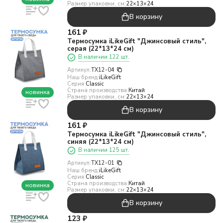
Размер упаковки, см:
22×13×24
В корзину
161
₽
Термосумка iLikeGift "Джинсовый стиль",
серая (22*13*24 см)
В наличии 122 шт.
Артикул:
TX12-04
Наш бренд:
iLikeGift
Серия:
Classic
Страна производства:
Китай
новинка
Размер упаковки, см:
22×13×24
В корзину
161
₽
Термосумка iLikeGift "Джинсовый стиль",
синяя (22*13*24 см)
В наличии 125 шт.
Артикул:
TX12-01
Наш бренд:
iLikeGift
Серия:
Classic
Страна производства:
Китай
новинка
Размер упаковки, см:
22×13×24
В корзину
123
₽