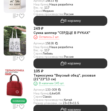
Артикул:
15833
Наш бренд:
Наша разработка
Вес, гр.:
117
Серия:
Меджик
Страна производства:
Россия
В корзину
249
₽
Сумка шоппер "СЕРДЦЕ В РУКАХ"
Осталось 2 шт.
Артикул:
15838
Наш бренд:
Наша разработка
Вес, гр.:
117
Серия:
Любовь
Страна производства:
Россия
В корзину
105
₽
Термосумка "Вкусный обед", розовая
(21*23*13 см)
В наличии 145 шт.
Артикул:
133-009
Наш бренд:
iLikeGift
Серия:
Classic
Страна производства:
Китай
новинка
Размер упаковки, см:
23×19×11.5
В корзину