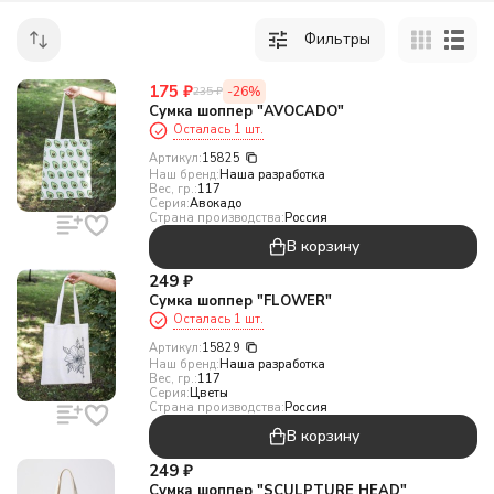
Фильтры
175
₽
-26%
235
₽
Сумка шоппер "AVOCADO"
Осталась 1 шт.
Артикул:
15825
Наш бренд:
Наша разработка
Вес, гр.:
117
Серия:
Авокадо
Страна производства:
Россия
В корзину
249
₽
Сумка шоппер "FLOWER"
Осталась 1 шт.
Артикул:
15829
Наш бренд:
Наша разработка
Вес, гр.:
117
Серия:
Цветы
Страна производства:
Россия
В корзину
249
₽
Сумка шоппер "SCULPTURE HEAD"