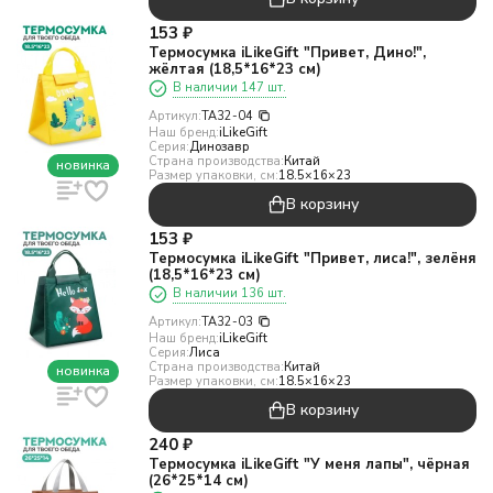
153
₽
Термосумка iLikeGift "Привет, Дино!",
жёлтая (18,5*16*23 см)
В наличии 147 шт.
Артикул:
TA32-04
Наш бренд:
iLikeGift
Серия:
Динозавр
Страна производства:
Китай
новинка
Размер упаковки, см:
18.5×16×23
В корзину
153
₽
Термосумка iLikeGift "Привет, лиса!", зелёня
(18,5*16*23 см)
В наличии 136 шт.
Артикул:
TA32-03
Наш бренд:
iLikeGift
Серия:
Лиса
Страна производства:
Китай
новинка
Размер упаковки, см:
18.5×16×23
В корзину
240
₽
Термосумка iLikeGift "У меня лапы", чёрная
(26*25*14 см)