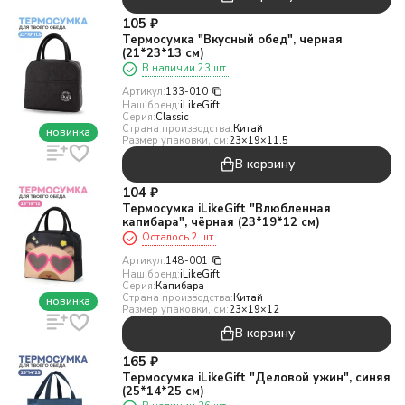
105
₽
Термосумка "Вкусный обед", черная
(21*23*13 см)
В наличии 23 шт.
Артикул:
133-010
Наш бренд:
iLikeGift
Серия:
Classic
Страна производства:
Китай
новинка
Размер упаковки, см:
23×19×11.5
В корзину
104
₽
Термосумка iLikeGift "Влюбленная
капибара", чёрная (23*19*12 см)
Осталось 2 шт.
Артикул:
148-001
Наш бренд:
iLikeGift
Серия:
Капибара
Страна производства:
Китай
новинка
Размер упаковки, см:
23×19×12
В корзину
165
₽
Термосумка iLikeGift "Деловой ужин", синяя
(25*14*25 см)