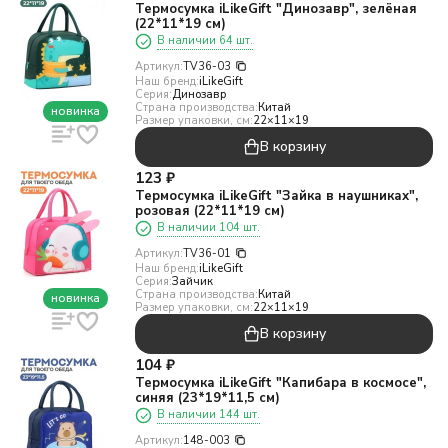
Термосумка iLikeGift "Динозавр", зелёная
(22*11*19 см)
В наличии 64 шт.
Артикул:
TV36-03
Наш бренд:
iLikeGift
Серия:
Динозавр
Страна производства:
Китай
новинка
Размер упаковки, см:
22×11×19
В корзину
123
₽
Термосумка iLikeGift "Зайка в наушниках",
розовая (22*11*19 см)
В наличии 104 шт.
Артикул:
TV36-01
Наш бренд:
iLikeGift
Серия:
Зайчик
Страна производства:
Китай
новинка
Размер упаковки, см:
22×11×19
В корзину
104
₽
Термосумка iLikeGift "Капибара в космосе",
синяя (23*19*11,5 см)
В наличии 144 шт.
Артикул:
148-003