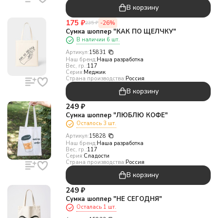
В корзину
175
₽
-26%
235
₽
Сумка шоппер "КАК ПО ЩЕЛЧКУ"
В наличии 6 шт.
Артикул:
15831
Наш бренд:
Наша разработка
Вес, гр.:
117
Серия:
Меджик
Страна производства:
Россия
В корзину
249
₽
Сумка шоппер "ЛЮБЛЮ КОФЕ"
Осталось 3 шт.
Артикул:
15828
Наш бренд:
Наша разработка
Вес, гр.:
117
Серия:
Сладости
Страна производства:
Россия
В корзину
249
₽
Сумка шоппер "НЕ СЕГОДНЯ"
Осталась 1 шт.