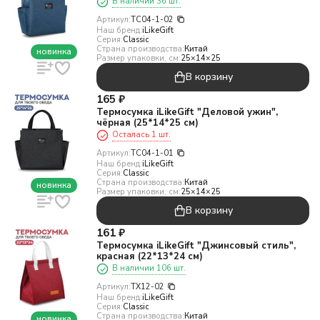
В наличии 36 шт.
Артикул:
TC04-1-02
Наш бренд:
iLikeGift
Серия:
Classic
Страна производства:
Китай
новинка
Размер упаковки, см:
25×14×25
В корзину
165
₽
Термосумка iLikeGift "Деловой ужин",
чёрная (25*14*25 см)
Осталась 1 шт.
Артикул:
TC04-1-01
Наш бренд:
iLikeGift
Серия:
Classic
Страна производства:
Китай
новинка
Размер упаковки, см:
25×14×25
В корзину
161
₽
Термосумка iLikeGift "Джинсовый стиль",
красная (22*13*24 см)
В наличии 106 шт.
Артикул:
TX12-02
Наш бренд:
iLikeGift
Серия:
Classic
Страна производства:
Китай
новинка