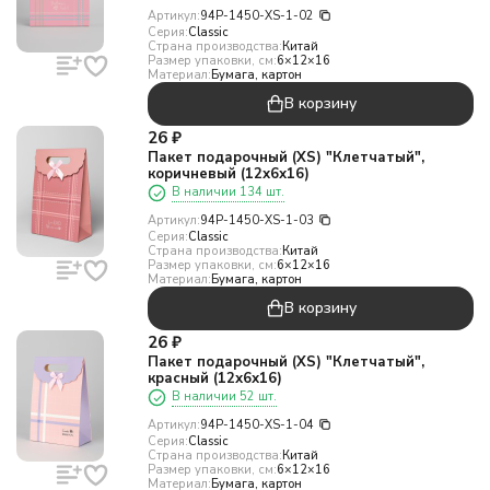
Артикул:
94P-1450-XS-1-02
Серия:
Classic
Страна производства:
Китай
Размер упаковки, см:
6×12×16
Материал:
Бумага, картон
В корзину
26
₽
Пакет подарочный (XS) "Клетчатый",
коричневый (12х6х16)
В наличии 134 шт.
Артикул:
94P-1450-XS-1-03
Серия:
Classic
Страна производства:
Китай
Размер упаковки, см:
6×12×16
Материал:
Бумага, картон
В корзину
26
₽
Пакет подарочный (XS) "Клетчатый",
красный (12х6х16)
В наличии 52 шт.
Артикул:
94P-1450-XS-1-04
Серия:
Classic
Страна производства:
Китай
Размер упаковки, см:
6×12×16
Материал:
Бумага, картон