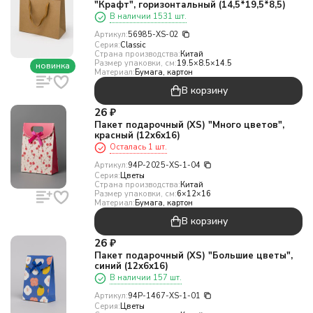
"Крафт", горизонтальный (14,5*19,5*8,5)
В наличии 1531 шт.
Артикул:
56985-XS-02
Серия:
Classic
Страна производства:
Китай
Размер упаковки, см:
19.5×8.5×14.5
новинка
Материал:
Бумага, картон
В корзину
26
₽
Пакет подарочный (XS) "Много цветов",
красный (12x6x16)
Осталась 1 шт.
Артикул:
94P-2025-XS-1-04
Серия:
Цветы
Страна производства:
Китай
Размер упаковки, см:
6×12×16
Материал:
Бумага, картон
В корзину
26
₽
Пакет подарочный (XS) "Большие цветы",
синий (12х6х16)
В наличии 157 шт.
Артикул:
94P-1467-XS-1-01
Серия:
Цветы