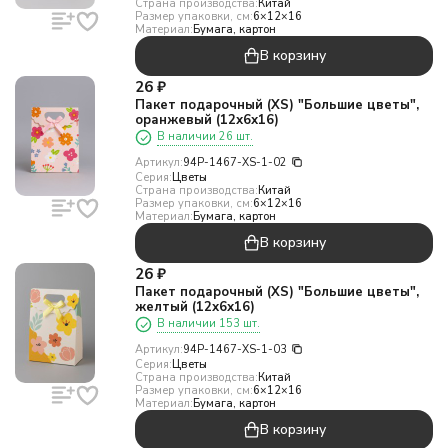
Страна производства:
Китай
Размер упаковки, см:
6×12×16
Материал:
Бумага, картон
В корзину
26
₽
Пакет подарочный (XS) "Большие цветы",
оранжевый (12х6х16)
В наличии 26 шт.
Артикул:
94P-1467-XS-1-02
Серия:
Цветы
Страна производства:
Китай
Размер упаковки, см:
6×12×16
Материал:
Бумага, картон
В корзину
26
₽
Пакет подарочный (XS) "Большие цветы",
желтый (12х6х16)
В наличии 153 шт.
Артикул:
94P-1467-XS-1-03
Серия:
Цветы
Страна производства:
Китай
Размер упаковки, см:
6×12×16
Материал:
Бумага, картон
В корзину