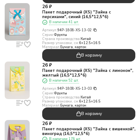
26
₽
Пакет подарочный (XS) "Зайка с
персиками", синий (16,5*12,5*6)
В наличии 41 шт.
Артикул:
94P-1808-XS-13-02
Серия:
Фрукты
Страна производства:
Китай
Размер упаковки, см:
6×12.5×16.5
Материал:
Бумага, картон
В корзину
26
₽
Пакет подарочный (XS) "Зайка с лимоном",
желтый (16,5*12,5*6)
В наличии 52 шт.
Артикул:
94P-1808-XS-13-03
Серия:
Фрукты
Страна производства:
Китай
Размер упаковки, см:
6×12.5×16.5
Материал:
Бумага, картон
В корзину
26
₽
Пакет подарочный (XS) "Зайка с вишенкой",
виноград (16,5*12,5*6)
В наличии 178 шт.