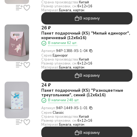
Страна производства:
Китай
Размер упаковки, см:
6×12×16
Материал:
Бумага, картон
В корзину
26
₽
Пакет подарочный (XS) "Милый единорог",
коричневый (12х6х16)
В наличии 62 шт.
Артикул:
94P-1388-XS-1-04
Серия:
Единорог
Страна производства:
Китай
Размер упаковки, см:
6×12×16
Материал:
Бумага, картон
В корзину
24
₽
Пакет подарочный (XS) "Разноцветные
треугольники", синий (12х6х16)
В наличии 248 шт.
Артикул:
94P-1449-XS-1-01
Серия:
Classic
Страна производства:
Китай
Размер упаковки, см:
6×12×16
Материал:
Бумага, картон
В корзину