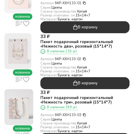
Артикул:
94P-XXH133-01
Серия:
Цветы
Страна производства:
Китай
Размер упаковки, см:
15×14×7
новинка
Материал:
Бумага, картон
В корзину
33
₽
Пакет подарочный горизонтальный
«Нежность два», розовый (15*14*7)
В наличии 218 шт.
Артикул:
94P-XXH133-02
Серия:
Цветы
Страна производства:
Китай
Размер упаковки, см:
15×14×7
новинка
Материал:
Бумага, картон
В корзину
33
₽
Пакет подарочный горизонтальный
«Нежность три», розовый (15*14*7)
В наличии 189 шт.
Артикул:
94P-XXH133-03
Серия:
Цветы
Страна производства:
Китай
Размер упаковки, см:
15×14×7
новинка
Материал:
Бумага, картон