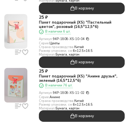
Материал:
Бумага, картон
В корзину
25
₽
Пакет подарочный (XS) "Пастельный
цветок", розовый (16,5*12,5*6)
В наличии 6 шт.
Артикул:
94P-1808-XS-10-04
Серия:
Цветы
Страна производства:
Китай
Размер упаковки, см:
6×12.5×16.5
Материал:
Бумага, картон
В корзину
25
₽
Пакет подарочный (XS) "Аниме друзья",
зеленый (16,5*12,5*6)
В наличии 76 шт.
Артикул:
94P-1808-XS-11-02
Серия:
Аниме
Страна производства:
Китай
Размер упаковки, см:
6×12.5×16.5
Материал:
Бумага, картон
В корзину