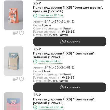
26
₽
Пакет подарочный (XS) "Большие цветы",
красный (12х6х16)
В наличии 187 шт.
Артикул:
94P-1467-XS-1-04
Серия:
Цветы
Страна производства:
Китай
Размер упаковки, см:
6×12×16
Материал:
Бумага, картон
В корзину
26
₽
Пакет подарочный (XS) "Клетчатый",
зеленый (12х6х16)
В наличии 64 шт.
Артикул:
94P-1450-XS-1-01
Серия:
Classic
Страна производства:
Китай
Размер упаковки, см:
6×12×16
Материал:
Бумага, картон
В корзину
26
₽
Пакет подарочный (XS) "Клетчатый",
розовый (12х6х16)
В наличии 232 шт.