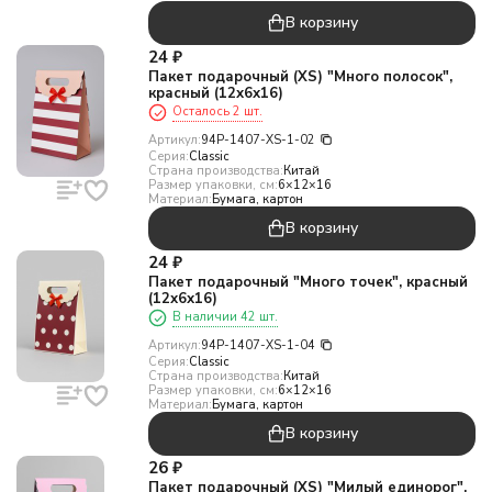
В корзину
24
₽
Пакет подарочный (XS) "Много полосок",
красный (12х6х16)
Осталось 2 шт.
Артикул:
94P-1407-XS-1-02
Серия:
Classic
Страна производства:
Китай
Размер упаковки, см:
6×12×16
Материал:
Бумага, картон
В корзину
24
₽
Пакет подарочный "Много точек", красный
(12х6х16)
В наличии 42 шт.
Артикул:
94P-1407-XS-1-04
Серия:
Classic
Страна производства:
Китай
Размер упаковки, см:
6×12×16
Материал:
Бумага, картон
В корзину
26
₽
Пакет подарочный (XS) "Милый единорог",