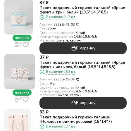
37
₽
Пакет подарочный горизонтальный «Яркие
фрукты три», белый (19,5*14,5*8,5)
В наличии 217 шт.
Артикул:
9268S-79-03
Серия:
Кот
Страна производства:
Китай
Размер упаковки, см:
14.5×19.5×8.5
новинка
Материал:
Бумага, картон
В корзину
37
₽
Пакет подарочный горизонтальный «Яркая
фрукты четыре», белый (19,5*14,5*8,5)
В наличии 183 шт.
Артикул:
9268S-79-04
Серия:
Кот
Страна производства:
Китай
Размер упаковки, см:
14.5×19.5×8.5
новинка
Материал:
Бумага, картон
В корзину
33
₽
Пакет подарочный горизонтальный
«Нежность один», розовый (15*14*7)
В наличии 127 шт.