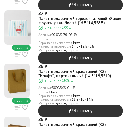
В корзину
37
₽
Пакет подарочный горизонтальный «Яркие
фрукты два», белый (19,5*14,5*8,5)
В наличии 200 шт.
Артикул:
9268S-79-02
Серия:
Кот
Страна производства:
Китай
Размер упаковки, см:
14.5×19.5×8.5
новинка
Материал:
Бумага, картон
В корзину
35
₽
Пакет подарочный крафтовый (XS)
"Крафт", вертикальный (14,5*19,5*10)
В наличии 1538 шт.
Артикул:
56985XS-01
Серия:
Classic
Страна производства:
Китай
Размер упаковки, см:
19.5×10×14.5
новинка
Материал:
Бумага, картон
В корзину
35
₽
Пакет подарочный крафтовый (XS)