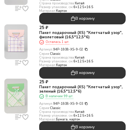
Страна производства:
Китай
Размер упаковки, см:
6×12.5×16.5
Материал:
Картон
В корзину
25
₽
Пакет подарочный (XS) "Клетчатый узор",
фиолетовый (16,5*12,5*6)
Осталась 1 шт.
Артикул:
94P-1808-XS-9-02
Серия:
Classic
Страна производства:
Китай
Размер упаковки, см:
6×12.5×16.5
Материал:
Картон
В корзину
25
₽
Пакет подарочный (XS) "Клетчатый узор",
зеленый (16,5*12,5*6)
В наличии 99 шт.
Артикул:
94P-1808-XS-9-03
Серия:
Classic
Страна производства:
Китай
Размер упаковки, см:
6×12.5×16.5
Материал:
Бумага, картон
В корзину