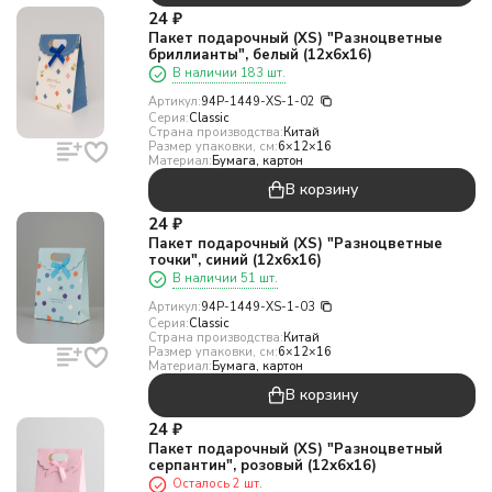
24
₽
Пакет подарочный (XS) "Разноцветные
бриллианты", белый (12х6х16)
В наличии 183 шт.
Артикул:
94P-1449-XS-1-02
Серия:
Classic
Страна производства:
Китай
Размер упаковки, см:
6×12×16
Материал:
Бумага, картон
В корзину
24
₽
Пакет подарочный (XS) "Разноцветные
точки", синий (12х6х16)
В наличии 51 шт.
Артикул:
94P-1449-XS-1-03
Серия:
Classic
Страна производства:
Китай
Размер упаковки, см:
6×12×16
Материал:
Бумага, картон
В корзину
24
₽
Пакет подарочный (XS) "Разноцветный
серпантин", розовый (12х6х16)
Осталось 2 шт.