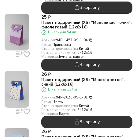
В корзину
25
₽
Пакет подарочный (XS) "Маленькие точки",
фиолетовый (12х6х16)
В наличии 54 шт.
Артикул:
94P-1457-XS-1-04
Серия:
Принцесса
Страна производства:
Китай
Размер упаковки, см:
6×12×16
Материал:
Бумага, картон
В корзину
26
₽
Пакет подарочный (XS) "Много цветов",
синий (12х6х16)
В наличии 137 шт.
Артикул:
94P-2025-XS-1-01
Серия:
Цветы
Страна производства:
Китай
Размер упаковки, см:
6×12×16
Материал:
Картон
В корзину
26
₽