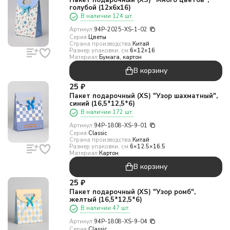
Пакет подарочный (XS) "Много цветов",
голубой (12х6х16)
В наличии 124 шт.
Артикул:
94P-2025-XS-1-02
Серия:
Цветы
Страна производства:
Китай
Размер упаковки, см:
6×12×16
Материал:
Бумага, картон
В корзину
25
₽
Пакет подарочный (XS) "Узор шахматный",
синий (16,5*12,5*6)
В наличии 172 шт.
Артикул:
94P-1808-XS-9-01
Серия:
Classic
Страна производства:
Китай
Размер упаковки, см:
6×12.5×16.5
Материал:
Картон
В корзину
25
₽
Пакет подарочный (XS) "Узор ромб",
желтый (16,5*12,5*6)
В наличии 47 шт.
Артикул:
94P-1808-XS-9-04
Серия:
Classic