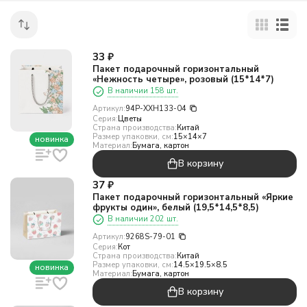
33
₽
Пакет подарочный горизонтальный
«Нежность четыре», розовый (15*14*7)
В наличии 158 шт.
Артикул:
94P-XXH133-04
Серия:
Цветы
Страна производства:
Китай
Размер упаковки, см:
15×14×7
новинка
Материал:
Бумага, картон
В корзину
37
₽
Пакет подарочный горизонтальный «Яркие
фрукты один», белый (19,5*14,5*8,5)
В наличии 202 шт.
Артикул:
9268S-79-01
Серия:
Кот
Страна производства:
Китай
Размер упаковки, см:
14.5×19.5×8.5
новинка
Материал:
Бумага, картон
В корзину