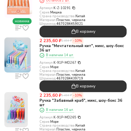
Осталось 2 шт.
Артикул:
K-Z-10291
Серия:
Мишка
Страна производства:
Китай
Материал:
Пластик, чернила
новинка
Штрихкод:
4670284459021
В корзину
2 235,60
₽
-10%
2 484
₽
Ручка "Мечтательный кит", микс, шоу-бокс
36 шт
В наличии 14 шт.
Артикул:
K-91P-MD267
Серия:
Море
Страна производства:
Китай
Материал:
Пластик, чернила
Штрихкод:
4670284439719
В корзину
2 235,60
₽
-10%
2 484
₽
Ручка "Забавный краб", микс, шоу-бокс 36
шт
В наличии 16 шт.
Артикул:
K-91P-MD265
Серия:
Море
Страна производства:
Китай
Материал:
Пластик, чернила