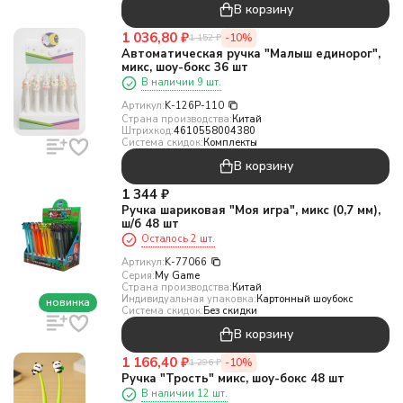
В корзину
1 036,80
₽
-10%
1 152
₽
Автоматическая ручка "Малыш единорог",
микс, шоу-бокс 36 шт
В наличии 9 шт.
Артикул:
K-126P-110
Страна производства:
Китай
Штрихкод:
4610558004380
Система скидок:
Комплекты
В корзину
1 344
₽
Ручка шариковая "Моя игра", микс (0,7 мм),
ш/б 48 шт
Осталось 2 шт.
Артикул:
K-77066
Серия:
My Game
Страна производства:
Китай
Индивидуальная упаковка:
Картонный шоубокс
новинка
Система скидок:
Без скидки
В корзину
1 166,40
₽
-10%
1 296
₽
Ручка "Трость" микс, шоу-бокс 48 шт
В наличии 12 шт.