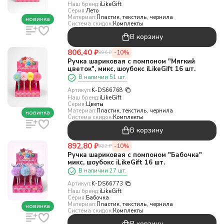
Наш бренд:
iLikeGift
Серия:
Лето
Материал:
Пластик, текстиль, чернила
новинка
Система скидок:
Комплекты
В корзину
806,40
₽
-10%
896
₽
Ручка шариковая с помпоном "Мягкий
цветок", микс, шоубокс iLikeGift 16 шт.
В наличии 51 шт.
Артикул:
K-DS66768
Наш бренд:
iLikeGift
Серия:
Цветы
Материал:
Пластик, текстиль, чернила
новинка
Система скидок:
Комплекты
В корзину
892,80
₽
-10%
992
₽
Ручка шариковая с помпоном "Бабочка"
микс, шоубокс iLikeGift 16 шт.
В наличии 27 шт.
Артикул:
K-DS66773
Наш бренд:
iLikeGift
Серия:
Бабочка
Материал:
Пластик, текстиль, чернила
новинка
Система скидок:
Комплекты
В корзину