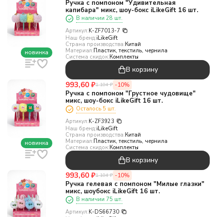
Ручка с помпоном "Удивительная
капибара" микс, шоу-бокс iLikeGift 16 шт.
В наличии 28 шт.
Артикул:
K-ZF7013-7
Наш бренд:
iLikeGift
Страна производства:
Китай
Материал:
Пластик, текстиль, чернила
новинка
Система скидок:
Комплекты
В корзину
993,60
₽
-10%
1 104
₽
Ручка с помпоном "Грустное чудовище"
микс, шоу-бокс iLikeGift 16 шт.
Осталось 5 шт.
Артикул:
K-ZF3923
Наш бренд:
iLikeGift
Страна производства:
Китай
Материал:
Пластик, текстиль, чернила
новинка
Система скидок:
Комплекты
В корзину
993,60
₽
-10%
1 104
₽
Ручка гелевая с помпоном "Милые глазки"
микс, шоубокс iLikeGift 16 шт.
В наличии 75 шт.
Артикул:
K-DS66730