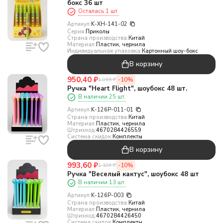
бокс 36 шт
Осталась 1 шт.
Артикул:
K-XH-141-02
Серия:
Приколы
Страна производства:
Китай
Материал:
Пластик, чернила
Индивидуальная упаковка:
Картонный шоу-бокс
В корзину
950,40
₽
-10%
1 056
₽
Ручка "Heart Flight", шоубокс 48 шт.
В наличии 25 шт.
Артикул:
K-126P-011-01
Страна производства:
Китай
Материал:
Пластик, чернила
Штрихкод:
4670284426559
Система скидок:
Комплекты
В корзину
993,60
₽
-10%
1 104
₽
Ручка "Веселый кактус", шоубокс 48 шт
В наличии 13 шт.
Артикул:
K-126P-003
Страна производства:
Китай
Материал:
Пластик, чернила
Штрихкод:
4670284426450
Система скидок:
Комплекты