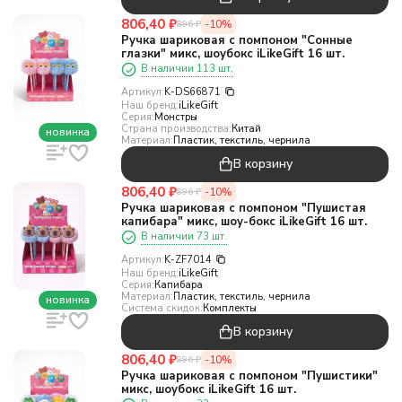
806,40
₽
-10%
896
₽
Ручка шариковая с помпоном "Сонные
глазки" микс, шоубокс iLikeGift 16 шт.
В наличии 113 шт.
Артикул:
K-DS66871
Наш бренд:
iLikeGift
Серия:
Монстры
Страна производства:
Китай
новинка
Материал:
Пластик, текстиль, чернила
В корзину
806,40
₽
-10%
896
₽
Ручка шариковая с помпоном "Пушистая
капибара" микс, шоу-бокс iLikeGift 16 шт.
В наличии 73 шт.
Артикул:
K-ZF7014
Наш бренд:
iLikeGift
Серия:
Капибара
Материал:
Пластик, текстиль, чернила
новинка
Система скидок:
Комплекты
В корзину
806,40
₽
-10%
896
₽
Ручка шариковая с помпоном "Пушистики"
микс, шоубокс iLikeGift 16 шт.