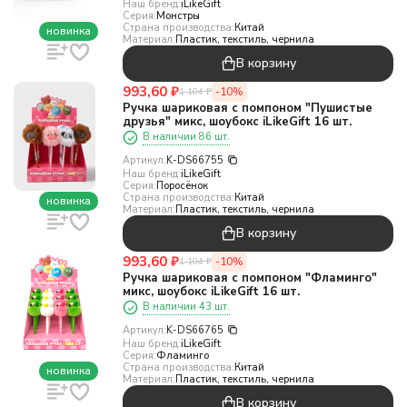
Наш бренд:
iLikeGift
Серия:
Монстры
Страна производства:
Китай
новинка
Материал:
Пластик, текстиль, чернила
В корзину
993,60
₽
-10%
1 104
₽
Ручка шариковая с помпоном "Пушистые
друзья" микс, шоубокс iLikeGift 16 шт.
В наличии 86 шт.
Артикул:
K-DS66755
Наш бренд:
iLikeGift
Серия:
Поросёнок
Страна производства:
Китай
новинка
Материал:
Пластик, текстиль, чернила
В корзину
993,60
₽
-10%
1 104
₽
Ручка шариковая с помпоном "Фламинго"
микс, шоубокс iLikeGift 16 шт.
В наличии 43 шт.
Артикул:
K-DS66765
Наш бренд:
iLikeGift
Серия:
Фламинго
Страна производства:
Китай
новинка
Материал:
Пластик, текстиль, чернила
В корзину