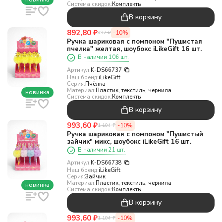
Система скидок:
Комплекты
В корзину
892,80
₽
-10%
992
₽
Ручка шариковая с помпоном "Пушистая
пчелка" желтая, шоубокс iLikeGift 16 шт.
В наличии 106 шт.
Артикул:
K-DS66737
Наш бренд:
iLikeGift
Серия:
Пчёлка
Материал:
Пластик, текстиль, чернила
новинка
Система скидок:
Комплекты
В корзину
993,60
₽
-10%
1 104
₽
Ручка шариковая с помпоном "Пушистый
зайчик" микс, шоубокс iLikeGift 16 шт.
В наличии 21 шт.
Артикул:
K-DS66738
Наш бренд:
iLikeGift
Серия:
Зайчик
Материал:
Пластик, текстиль, чернила
новинка
Система скидок:
Комплекты
В корзину
993,60
₽
-10%
1 104
₽