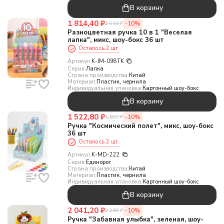
В корзину
1 814,40
₽
-10%
2 016
₽
Разноцветная ручка 10 в 1 "Веселая
лапка", микс, шоу-бокс 36 шт
Осталось 2 шт.
Артикул:
K-IM-098TK
Серия:
Лапка
Страна производства:
Китай
Материал:
Пластик, чернила
Индивидуальная упаковка:
Картонный шоу-бокс
В корзину
1 522,80
₽
-10%
1 692
₽
Ручка "Космический полет", микс, шоу-бокс
36 шт
Осталось 2 шт.
Артикул:
K-MD-222
Серия:
Единорог
Страна производства:
Китай
Материал:
Пластик, чернила
Индивидуальная упаковка:
Картонный шоу-бокс
В корзину
2 041,20
₽
-10%
2 268
₽
Ручка "Забавная улыбка", зеленая, шоу-