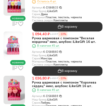
Осталось 4 шт.
Артикул:
K-DS66833
Наш бренд:
iLikeGift
Серия:
Дрим
Материал:
Пластик, текстиль, чернила
новинка
Система скидок:
Комплекты
В корзину
1 094,40
₽
-10%
1 216
₽
Ручка шариковая с помпоном "Веселая
мордочка" микс, шоубокс iLikeGift 16 шт.
В наличии 45 шт.
Артикул:
K-DS66860
Наш бренд:
iLikeGift
Серия:
Монстры
Материал:
Пластик, текстиль, чернила
новинка
Система скидок:
Комплекты
В корзину
1 036,80
₽
-10%
1 152
₽
Ручка шариковая с помпоном "Королева
сердец" микс, шоубокс iLikeGift 16 шт.
В наличии 45 шт.
Артикул:
K-DS66889
Наш бренд:
iLikeGift
Серия:
Любовь
Материал:
Пластик, текстиль, чернила