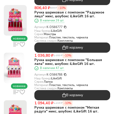
806,40
₽
-10%
896
₽
Ручка шариковая с помпоном "Радужное
лицо" микс, шоубокс iLikeGift 16 шт.
В наличии 26 шт.
Артикул:
K-DS66777
Наш бренд:
iLikeGift
Серия:
Монстры
Материал:
Пластик, текстиль, чернила
новинка
Система скидок:
Комплекты
В корзину
1 036,80
₽
-10%
1 152
₽
Ручка шариковая с помпоном "Большая
лапа" микс, шоубокс iLikeGift 16 шт.
В наличии 47 шт.
Артикул:
K-DS66788
Наш бренд:
iLikeGift
Серия:
Лапка
Материал:
Пластик, текстиль, чернила
новинка
Система скидок:
Комплекты
В корзину
1 094,40
₽
-10%
1 216
₽
Ручка шариковая с помпоном "Мягкая
радуга" микс, шоубокс iLikeGift 16 шт.