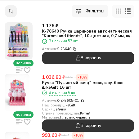
Фильтры
1 176
₽
K-78640 Ручка шариковая автоматическая
"Kuromi and friends", 10-цветная, 0,7 мм, ш/б
24 шт, микс
В наличии 57 шт.
Артикул:
K-78640
В корзину
новинка
1 036,80
₽
-10%
1 152
₽
Ручка "Пушистый заяц" микс, шоу-бокс
iLikeGift 16 шт.
В наличии 6 шт.
Артикул:
K-ZF2605-01
Наш бренд:
iLikeGift
Серия:
Зайчик
Страна производства:
Китай
новинка
Материал:
Пластик, чернила
В корзину
993,60
₽
-10%
1 104
₽