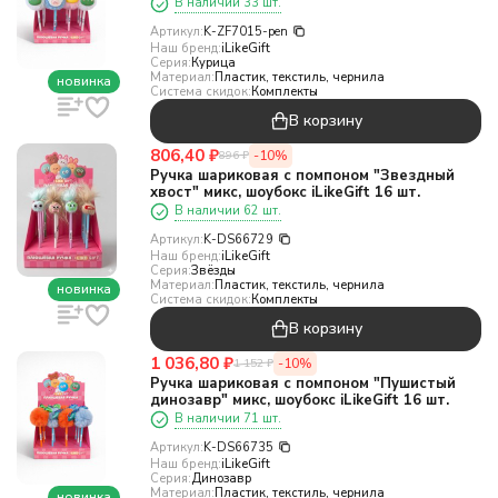
В наличии 33 шт.
Артикул:
K-ZF7015-pen
Наш бренд:
iLikeGift
Серия:
Курица
Материал:
Пластик, текстиль, чернила
новинка
Система скидок:
Комплекты
В корзину
806,40
₽
-10%
896
₽
Ручка шариковая с помпоном "Звездный
хвост" микс, шоубокс iLikeGift 16 шт.
В наличии 62 шт.
Артикул:
K-DS66729
Наш бренд:
iLikeGift
Серия:
Звёзды
Материал:
Пластик, текстиль, чернила
новинка
Система скидок:
Комплекты
В корзину
1 036,80
₽
-10%
1 152
₽
Ручка шариковая с помпоном "Пушистый
динозавр" микс, шоубокс iLikeGift 16 шт.
В наличии 71 шт.
Артикул:
K-DS66735
Наш бренд:
iLikeGift
Серия:
Динозавр
Материал:
Пластик, текстиль, чернила
новинка