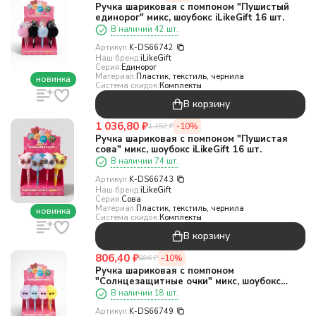
Ручка шариковая с помпоном "Пушистый
единорог" микс, шоубокс iLikeGift 16 шт.
В наличии 42 шт.
Артикул:
K-DS66742
Наш бренд:
iLikeGift
Серия:
Единорог
Материал:
Пластик, текстиль, чернила
новинка
Система скидок:
Комплекты
В корзину
1 036,80
₽
-10%
1 152
₽
Ручка шариковая с помпоном "Пушистая
сова" микс, шоубокс iLikeGift 16 шт.
В наличии 74 шт.
Артикул:
K-DS66743
Наш бренд:
iLikeGift
Серия:
Сова
Материал:
Пластик, текстиль, чернила
новинка
Система скидок:
Комплекты
В корзину
806,40
₽
-10%
896
₽
Ручка шариковая с помпоном
"Солнцезащитные очки" микс, шоубокс
iLikeGift 16 шт.
В наличии 18 шт.
Артикул:
K-DS66749