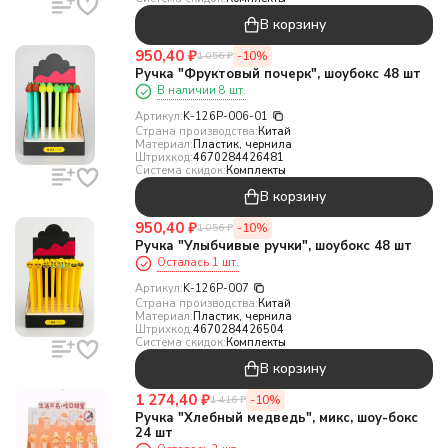
В корзину
950,40
₽
-10%
1 056
₽
Ручка "Фруктовый почерк", шоубокс 48 шт
В наличии 8 шт.
Артикул:
K-126P-006-01
Страна производства:
Китай
Материал:
Пластик, чернила
Штрихкод:
4670284426481
Система скидок:
Комплекты
В корзину
950,40
₽
-10%
1 056
₽
Ручка "Улыбчивые ручки", шоубокс 48 шт
Осталась 1 шт.
Артикул:
K-126P-007
Страна производства:
Китай
Материал:
Пластик, чернила
Штрихкод:
4670284426504
Система скидок:
Комплекты
В корзину
1 274,40
₽
-10%
1 416
₽
Ручка "Хлебный медведь", микс, шоу-бокс
24 шт