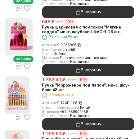
новинка
Система скидок:
Комплекты
В корзину
648
₽
-10%
720
₽
Ручка шариковая с помпоном "Мягкие
сердца" микс, шоубокс iLikeGift 16 шт.
В наличии 59 шт.
Артикул:
K-DS66906
Наш бренд:
iLikeGift
Серия:
Любовь
Материал:
Пластик, текстиль, чернила
новинка
Система скидок:
Комплекты
В корзину
1 382,40
₽
-10%
1 536
₽
Ручка "Мороженое под лапой", микс, шоу-
бокс 48 шт
Осталось 3 шт.
Артикул:
K-126P-106
Страна производства:
Китай
Штрихкод:
4610558004458
Система скидок:
Комплекты
В корзину
1 209,60
₽
-10%
1 344
₽