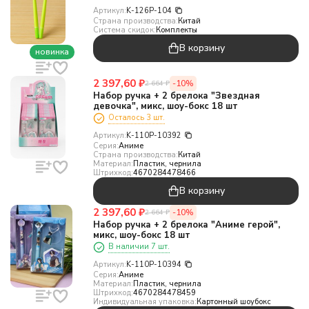
Артикул:
K-126P-104
Страна производства:
Китай
Система скидок:
Комплекты
В корзину
новинка
2 397,60
₽
-10%
2 664
₽
Набор ручка + 2 брелока "Звездная
девочка", микс, шоу-бокс 18 шт
Осталось 3 шт.
Артикул:
K-110P-10392
Серия:
Аниме
Страна производства:
Китай
Материал:
Пластик, чернила
Штрихкод:
4670284478466
В корзину
2 397,60
₽
-10%
2 664
₽
Набор ручка + 2 брелока "Аниме герой",
микс, шоу-бокс 18 шт
В наличии 7 шт.
Артикул:
K-110P-10394
Серия:
Аниме
Материал:
Пластик, чернила
Штрихкод:
4670284478459
Индивидуальная упаковка:
Картонный шоубокс