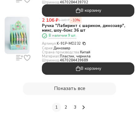
Штрихкод:
4670284439702
В корзину
2 106
₽
-10%
2 340
₽
Ручка "Лабиринт с шариком, динозавр",
микс, шоу-бокс 36 шт
В наличии 9 шт.
Артикул:
K-91P-MD232
Серия:
Динозавр
Страна производства:
Китай
Материал:
Пластик, чернила
Штрихкод:
4670284439689
В корзину
Показать все
1
2
3