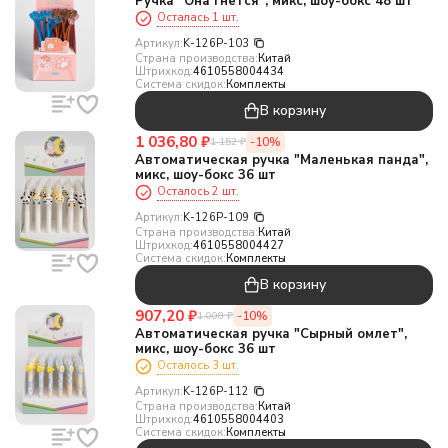
Ручка "Она гнется", микс, шоу-бокс 48 шт
Осталась 1 шт.
Артикул:
K-126P-103
Страна производства:
Китай
Штрихкод:
4610558004434
Система скидок:
Комплекты
В корзину
1 036,80
₽
-10%
1 152
₽
Автоматическая ручка "Маленькая панда",
микс, шоу-бокс 36 шт
Осталось 2 шт.
Артикул:
K-126P-109
Страна производства:
Китай
Штрихкод:
4610558004427
Система скидок:
Комплекты
В корзину
907,20
₽
-10%
1 008
₽
Автоматическая ручка "Сырный омлет",
микс, шоу-бокс 36 шт
Осталось 3 шт.
Артикул:
K-126P-112
Страна производства:
Китай
Штрихкод:
4610558004403
Система скидок:
Комплекты