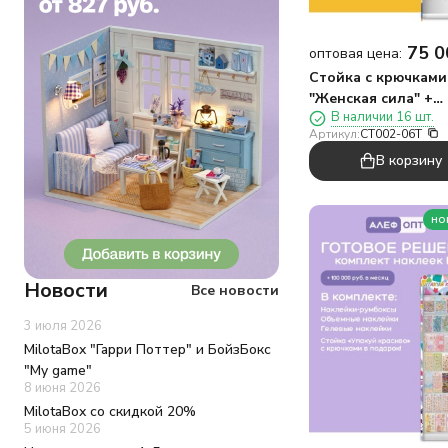
75 0
оптовая цена:
Стойка с крючками
"Женская сила" +
В наличии 16 шт.
комплект зеркал и
Артикул:
CT002-06T
брелоков
В корзину
но
Новости
Все новости
3 июля 2026
MilotaBox "Гарри Поттер" и БойзБокс
"My game"
8 июня 2026
MilotaBox со скидкой 20%
5 июня 2026