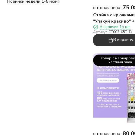
Новинки недели 1-5 июня
75 0
оптовая цена:
Стойка с крючками
"Упакуй красиво" +
В наличии 15 шт.
комплект наклеек 
Артикул:
CT003-05T
шт)
В корзину
товар с маркиров
честный знак
80 0
оптовая цена: