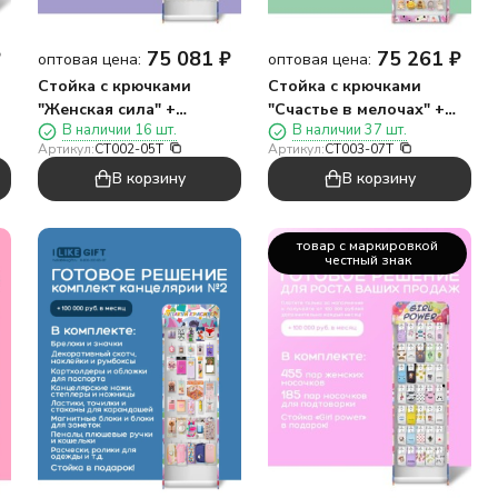
₽
75 081
₽
75 261
₽
оптовая цена:
оптовая цена:
Стойка с крючками
Стойка с крючками
"Женская сила" +
"Счастье в мелочах" +
В наличии 16 шт.
В наличии 37 шт.
комплект футляров для
комплект брелоков микс
Артикул:
CT002-05Т
Артикул:
CT003-07T
карты ПО ПЛАНУ
2
В корзину
В корзину
товар с маркировкой
честный знак