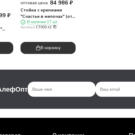
84 986
₽
оптовая цена:
Стойка с крючками
99
₽
"Счастье в мелочах" (от
В наличии 37 шт.
270 шт. брелоков МИКС)
Артикул:
CT003-t2
"
0*300,
В корзину
 АлефОпт