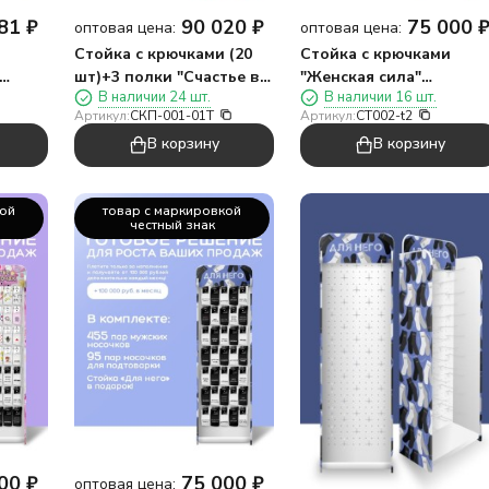
81
₽
90 020
₽
75 000
оптовая цена:
оптовая цена:
Стойка с крючками (20
Стойка с крючками
шт)+3 полки "Счастье в
"Женская сила"
В наличии 24 шт.
В наличии 16 шт.
(1050
мелочах" + комплект
(комплект аксессуаров
Артикул:
СКП-001-01T
Артикул:
CT002-t2
товаров для
GIRLY)
В корзину
В корзину
путешествий
кой
товар с маркировкой
честный знак
00
₽
75 000
₽
оптовая цена: