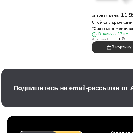
11 9
оптовая цена:
Стойка с крючками
"Счастье в мелочах
В наличии 37 шт.
напольная 1940*56
Артикул:
CT003-f
40 крючков
В корзину
Подпишитесь на email-рассылки от