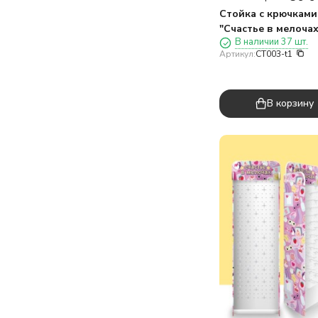
Стойка с крючками
"Счастье в мелочах
В наличии 37 шт.
640 шт. носков МИ
Артикул:
CT003-t1
В корзину