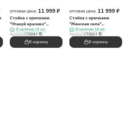
₽
11 999
₽
11 999
₽
оптовая цена:
оптовая цена:
я
Стойка с крючками
Стойка с крючками
"Упакуй красиво"
"Женская сила"
В наличии 15 шт.
В наличии 16 шт.
напольная 1940*560*300,
напольная 1940*560*300,
Артикул:
CT004-f
Артикул:
CT002-f
40 крючков
40 крючков
В корзину
В корзину