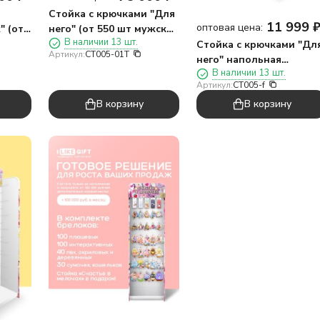
Стойка с крючками "Для
11 999
оптовая цена:
" (от
него" (от 550 шт мужских
В наличии 13 шт.
КС)
носков)
Стойка с крючками "Дл
Артикул:
CT005-01T
него" напольная
В наличии 13 шт.
1940*560*300, 40
Артикул:
CT005-f
крючков
В корзину
В корзину