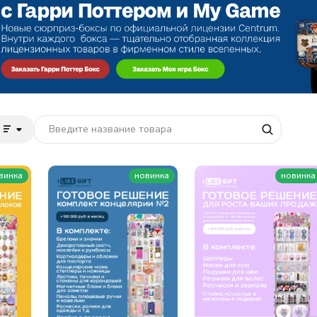
винка
новинка
новинка