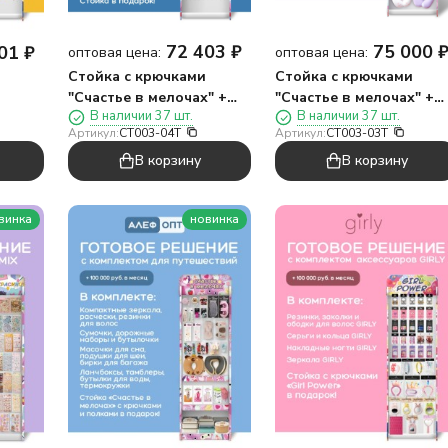
72 403
₽
75 000
01
₽
оптовая цена:
оптовая цена:
Стойка с крючками
Стойка с крючками
"Счастье в мелочах" +
"Счастье в мелочах" +
В наличии 37 шт.
В наличии 37 шт.
комплект канцелярии
комплект товаров для
Артикул:
CT003-04Т
Артикул:
CT003-03T
№2
сумок
В корзину
В корзину
винка
новинка