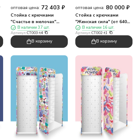
72 403
₽
80 000
₽
₽
оптовая цена:
оптовая цена:
Стойка с крючками
Стойка с крючками
"Счастье в мелочах"
"Женская сила" (от 640
В наличии 37 шт.
В наличии 16 шт.
(комплект канцелярии
шт. женских носков)
Артикул:
CT003-t4
Артикул:
CT002-t1
№2)
В корзину
В корзину