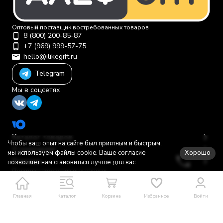
Оптовый поставщик востребованных товаров
8 (800) 200-85-87
+7 (969) 999-57-75
hello@ilikegift.ru
Telegram
Мы в соцсетях
Каталог товаров
Чтобы ваш опыт на сайте был приятным и быстрым,
О компании
Хорошо
мы используем файлы cookie. Ваше согласие
Помощь
позволяет нам становиться лучше для вас.
Политика персональных данных
© 2012-2026 ООО "Первая торговая компания"
Главная
Каталог
Корзина
Избранное
Войти