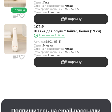
Серия:
Утка
Страна производства:
Китай
Размер упаковки, см:
19×5.5×3.5
новинка
Материал:
Пластик
В корзину
102
₽
Щётка для обуви "Зайка", белая (19 см)
В наличии 406 шт.
Артикул:
6801-03
Серия:
Мишка
Страна производства:
Китай
Размер упаковки, см:
19×5.5×3.5
Материал:
Пластик
В корзину
Подпишитесь на email-рассылки