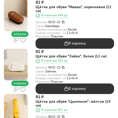
82
₽
Щётка для обуви "Мишка", коричневая (12
см)
В наличии 444 шт.
Артикул:
6802-02
Серия:
Капибара
Страна производства:
Китай
Размер упаковки, см:
12×6×4
новинка
Материал:
Пластик
В корзину
82
₽
Щётка для обуви "Зайка", белая (12 см)
В наличии 341 шт.
Артикул:
6802-03
Серия:
Зайчик
Страна производства:
Китай
Размер упаковки, см:
12×6×4
Материал:
Пластик
новинка
В корзину
81
₽
Щётка для обуви "Цыпленок", жёлтая (19
см)
В наличии 582 шт.
Артикул:
6801-02