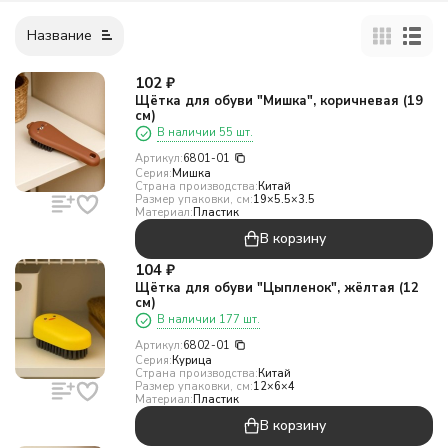
Название
102
₽
Щётка для обуви "Мишка", коричневая (19
см)
В наличии 55 шт.
Артикул:
6801-01
Серия:
Мишка
Страна производства:
Китай
Размер упаковки, см:
19×5.5×3.5
Материал:
Пластик
В корзину
104
₽
Щётка для обуви "Цыпленок", жёлтая (12
см)
В наличии 177 шт.
Артикул:
6802-01
Серия:
Курица
Страна производства:
Китай
Размер упаковки, см:
12×6×4
Материал:
Пластик
В корзину