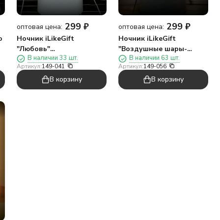
299
₽
299
₽
оптовая цена:
оптовая цена:
о
Ночник iLikeGift
Ночник iLikeGift
"Любовь"
"Воздушные шары-
В наличии 33 шт.
В наличии 63 шт.
светодиодный, USB
сердечки"
Артикул:
149-041
Артикул:
149-056
(9х19 см)
светодиодный, USB
В корзину
В корзину
(9х19 см)