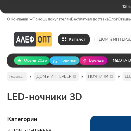
📶По
О Компании
Помощь покупателям
Бесплатная доставка
Блог
Отзыв
Каталог
ДОМ и ИНТЕРЬ
Осень 2026
Новинки
Бренды
MiLOTA 
Главная
ДОМ и ИНТЕРЬЕР
НОЧНИКИ
LE
LED-ночники 3D
Категории
ДОМ и ИНТЕРЬЕР