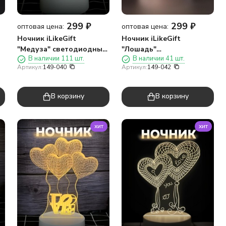
299
₽
299
₽
оптовая цена:
оптовая цена:
Ночник iLikeGift
Ночник iLikeGift
"Медуза" светодиодный,
"Лошадь"
В наличии 111 шт.
В наличии 41 шт.
USB (9х19 см)
светодиодный, USB
Артикул:
149-040
Артикул:
149-042
(9х18 см)
В корзину
В корзину
хит
хит