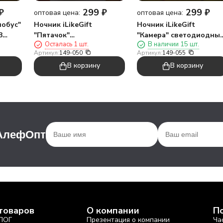
₽
299
₽
299
₽
оптовая цена:
оптовая цена:
лобус"
Ночник iLikeGift
Ночник iLikeGift
B
"Пятачок"
"Камера" светодиодный
Осталась 1 шт.
В наличии 15 шт.
светодиодный, USB
USB (9х18 см)
Артикул:
149-050
Артикул:
149-055
(9х19 см)
В корзину
В корзину
 АлефОпт
товаров
О компании
П
ЛОГ
Презентация о компании
Ча