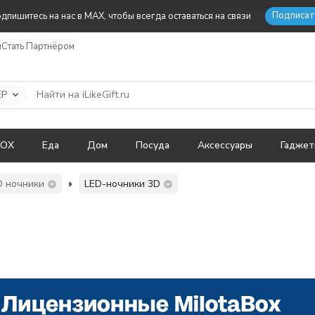
Подписат
дпишитесь на нас в MAX, чтобы всегда оставаться на связи
ы
Стать Партнёром
ЕР
BOX
Еда
Дом
Посуда
Аксессуары
Гадже
D ночники
LED-ночники 3D