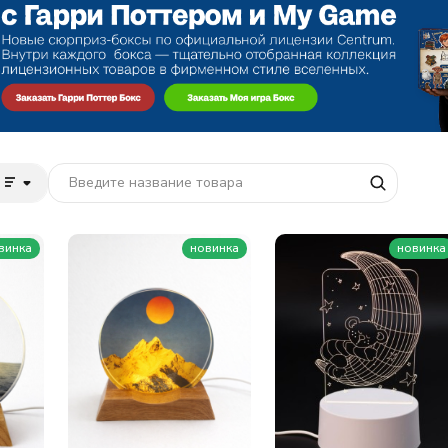
винка
новинка
новинка