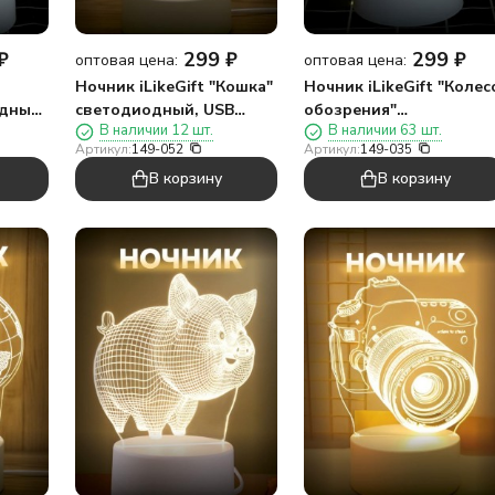
₽
299
₽
299
₽
оптовая цена:
оптовая цена:
Ночник iLikeGift "Кошка"
Ночник iLikeGift "Колес
одный,
светодиодный, USB
обозрения"
В наличии 12 шт.
В наличии 63 шт.
(9х20 см)
светодиодный, USB
Артикул:
149-052
Артикул:
149-035
(9х18 см)
В корзину
В корзину