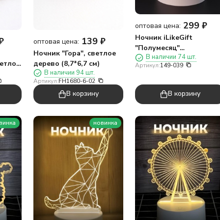
299
₽
оптовая цена:
Ночник iLikeGift
₽
139
₽
оптовая цена:
"Полумесяц"
Ночник "Гора", светлое
В наличии 74 шт.
светодиодный, USB
ветлое
дерево (8,7*6,7 см)
Артикул:
149-039
(9х20 см)
В наличии 94 шт.
Артикул:
FH1680-6-02
В корзину
В корзину
винка
новинка