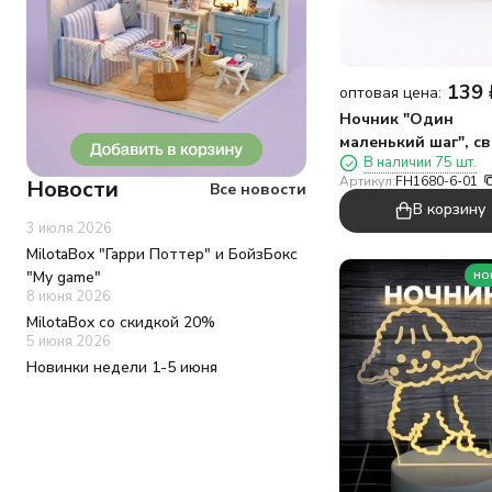
139
оптовая цена:
Ночник "Один
маленький шаг", с
В наличии 75 шт.
дерево (8,7*6,7 см)
Артикул:
FH1680-6-01
Новости
Все новости
В корзину
3 июля 2026
MilotaBox "Гарри Поттер" и БойзБокс
но
"My game"
8 июня 2026
MilotaBox со скидкой 20%
5 июня 2026
Новинки недели 1-5 июня