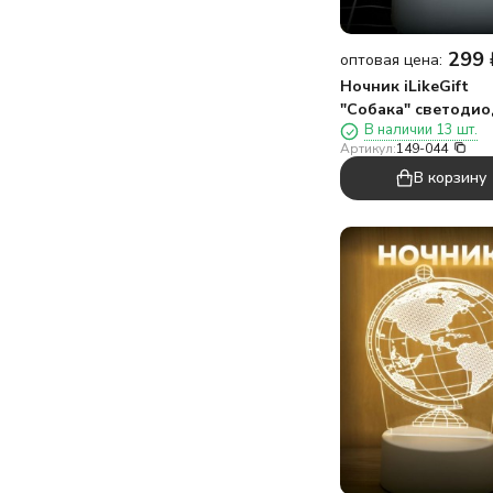
299
оптовая цена:
Ночник iLikeGift
"Собака" светоди
В наличии 13 шт.
USB (9х18 см)
Артикул:
149-044
В корзину