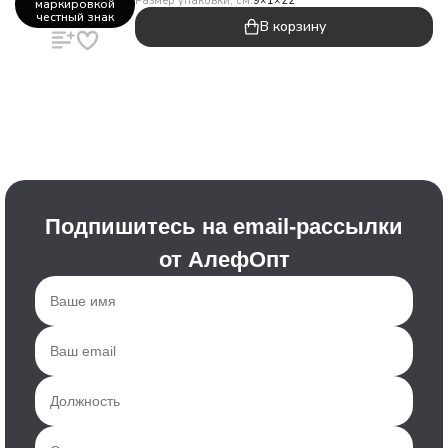
Размер упаковки, см:
9×1×22
маркировкой
честный знак
В корзину
Подпишитесь на email-рассылки
от АлефОпт