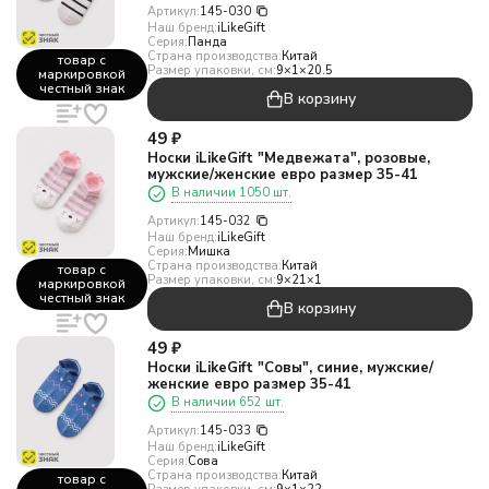
Артикул:
145-030
Наш бренд:
iLikeGift
Серия:
Панда
Страна производства:
Китай
товар с
Размер упаковки, см:
9×1×20.5
маркировкой
честный знак
В корзину
49
₽
Носки iLikeGift "Медвежата", розовые,
мужские/женские евро размер 35-41
В наличии 1050 шт.
Артикул:
145-032
Наш бренд:
iLikeGift
Серия:
Мишка
Страна производства:
Китай
товар с
Размер упаковки, см:
9×21×1
маркировкой
честный знак
В корзину
49
₽
Носки iLikeGift "Совы", синие, мужские/
женские евро размер 35-41
В наличии 652 шт.
Артикул:
145-033
Наш бренд:
iLikeGift
Серия:
Сова
Страна производства:
Китай
товар с