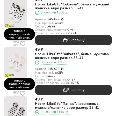
Носки iLikeGift "Собачки", белые, мужские/
женские евро размер 35-41
В наличии 1304 шт.
Артикул:
145-027
Наш бренд:
iLikeGift
Серия:
Собака
Страна производства:
Китай
товар с
Размер упаковки, см:
9×1×21
маркировкой
честный знак
В корзину
49
₽
Носки iLikeGift "Зайчата", белые, мужские/
женские евро размер 35-41
В наличии 589 шт.
Артикул:
145-028
Наш бренд:
iLikeGift
Серия:
Зайчик
Страна производства:
Китай
товар с
Размер упаковки, см:
9×1×23.5
маркировкой
честный знак
В корзину
49
₽
Носки iLikeGift "Панды", коричневые,
мужские/женские евро размер 35-41
В наличии 1198 шт.