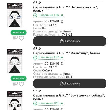
95
₽
Серьги-клипсы GIRLY "Пятнистый кот",
белые
В наличии 138 шт.
Артикул:
25-129-01
Наш бренд:
GIRLY
Серия:
Кот
Страна производства:
Китай
новинка
Размер упаковки, см:
7×1×11
В корзину
95
₽
Серьги-клипсы GIRLY "Мальтипу", белые
В наличии 137 шт.
Артикул:
25-129-02
Наш бренд:
GIRLY
Серия:
Собака
Страна производства:
Китай
Размер упаковки, см:
7×1×11
новинка
В корзину
95
₽
Серьги-клипсы GIRLY "Большеухая собака",
белые
В наличии 181 шт.
Артикул:
25-129-03