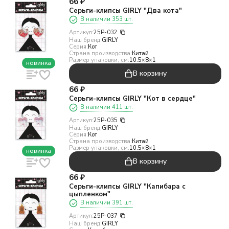
66
₽
Серьги-клипсы GIRLY "Два кота"
В наличии 353 шт.
Артикул:
25P-032
Наш бренд:
GIRLY
Серия:
Кот
Страна производства:
Китай
Размер упаковки, см:
10.5×8×1
новинка
В корзину
66
₽
Серьги-клипсы GIRLY "Кот в сердце"
В наличии 411 шт.
Артикул:
25P-035
Наш бренд:
GIRLY
Серия:
Кот
Страна производства:
Китай
Размер упаковки, см:
10.5×8×1
новинка
В корзину
66
₽
Серьги-клипсы GIRLY "Капибара с
цыпленком"
В наличии 391 шт.
Артикул:
25P-037
Наш бренд:
GIRLY