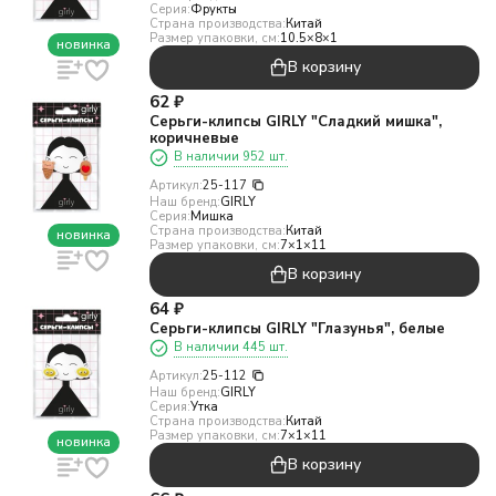
Серия:
Фрукты
Страна производства:
Китай
Размер упаковки, см:
10.5×8×1
новинка
В корзину
62
₽
Серьги-клипсы GIRLY "Сладкий мишка",
коричневые
В наличии 952 шт.
Артикул:
25-117
Наш бренд:
GIRLY
Серия:
Мишка
Страна производства:
Китай
новинка
Размер упаковки, см:
7×1×11
В корзину
64
₽
Серьги-клипсы GIRLY "Глазунья", белые
В наличии 445 шт.
Артикул:
25-112
Наш бренд:
GIRLY
Серия:
Утка
Страна производства:
Китай
Размер упаковки, см:
7×1×11
новинка
В корзину