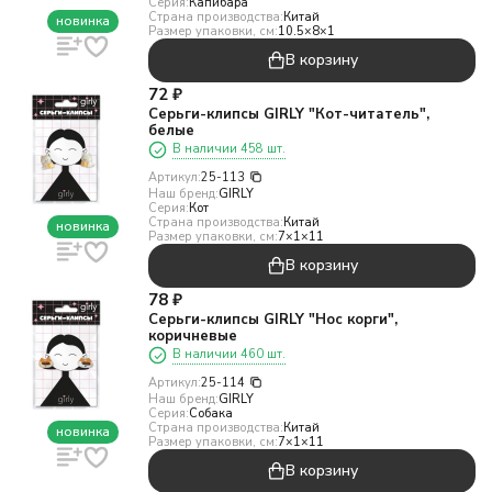
Серия:
Капибара
Страна производства:
Китай
новинка
Размер упаковки, см:
10.5×8×1
В корзину
72
₽
Серьги-клипсы GIRLY "Кот-читатель",
белые
В наличии 458 шт.
Артикул:
25-113
Наш бренд:
GIRLY
Серия:
Кот
Страна производства:
Китай
новинка
Размер упаковки, см:
7×1×11
В корзину
78
₽
Серьги-клипсы GIRLY "Нос корги",
коричневые
В наличии 460 шт.
Артикул:
25-114
Наш бренд:
GIRLY
Серия:
Собака
Страна производства:
Китай
новинка
Размер упаковки, см:
7×1×11
В корзину