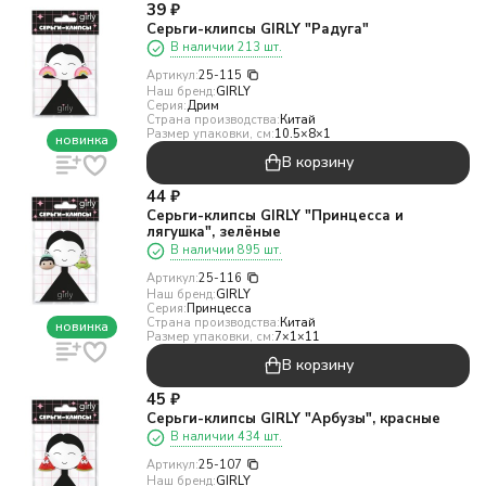
39
₽
Серьги-клипсы GIRLY "Радуга"
В наличии 213 шт.
Артикул:
25-115
Наш бренд:
GIRLY
Серия:
Дрим
Страна производства:
Китай
Размер упаковки, см:
10.5×8×1
новинка
В корзину
44
₽
Серьги-клипсы GIRLY "Принцесса и
лягушка", зелёные
В наличии 895 шт.
Артикул:
25-116
Наш бренд:
GIRLY
Серия:
Принцесса
Страна производства:
Китай
новинка
Размер упаковки, см:
7×1×11
В корзину
45
₽
Серьги-клипсы GIRLY "Арбузы", красные
В наличии 434 шт.
Артикул:
25-107
Наш бренд:
GIRLY