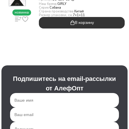
Наш бренд:
GIRLY
Серия:
Собака
Страна производства:
Китай
новинка
Размер упаковки, см:
7×1×11
В корзину
Подпишитесь на email-рассылки
от АлефОпт