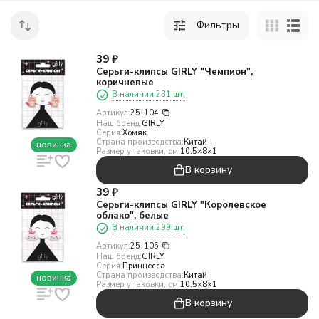
Фильтры
39
₽
Серьги-клипсы GIRLY "Чемпион",
коричневые
В наличии 231 шт.
Артикул:
25-104
Наш бренд:
GIRLY
Серия:
Хомяк
Страна производства:
Китай
новинка
Размер упаковки, см:
10.5×8×1
В корзину
39
₽
Серьги-клипсы GIRLY "Королевское
облако", белые
В наличии 299 шт.
Артикул:
25-105
Наш бренд:
GIRLY
Серия:
Принцесса
Страна производства:
Китай
новинка
Размер упаковки, см:
10.5×8×1
В корзину