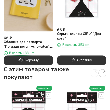
66
₽
Серьги-клипсы GIRLY "Два
66
₽
кота"
Обложка для паспорта
В наличии 353 шт.
"Погладь кота - успокойся",
плотность 280 мкм
В наличии 33 шт.
В корзину
В корзину
C этим товаром также
покупают
новинка
новинка