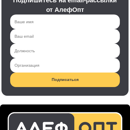
Подпишитесь на email-рассылки
от АлефОпт
Подписаться