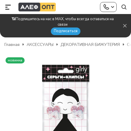
📶Подпишитесь на нас в MAX, чтобы всегда оставаться на
связи
Подписаться
Главная
АКСЕССУАРЫ
ДЕКОРАТИВНАЯ БИЖУТЕРИЯ
С
новинка