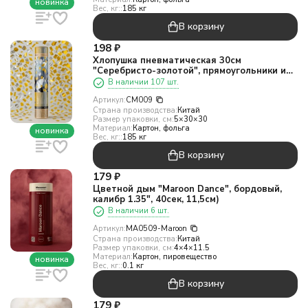
новинка
Вес, кг::
185 кг
В корзину
198
₽
Хлопушка пневматическая 30см
"Серебристо-золотой", прямоугольники и
кружки)
В наличии 107 шт.
Артикул:
CM009
Страна производства:
Китай
Размер упаковки, см:
5×30×30
Материал:
Картон, фольга
новинка
Вес, кг::
185 кг
В корзину
179
₽
Цветной дым "Maroon Dance", бордовый,
калибр 1.35", 40сек, 11,5см)
В наличии 6 шт.
Артикул:
MA0509-Maroon
Страна производства:
Китай
Размер упаковки, см:
4×4×11.5
Материал:
Картон, пировещество
новинка
Вес, кг::
0.1 кг
В корзину
179
₽