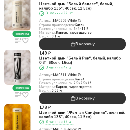
Цветной дым "Белый баллет", белый,
калибр 135", 40сек, 11,5см)
В наличии 27 шт.
Артикул:
MA0509-White
Страна производства:
Китай
Размер упаковки, см:
4×4×11.5
Материал:
Картон, пировещество
новинка
Вес, кг::
0.1 кг
В корзину
149
₽
Цветной дым "Белый Рок", белый, калибр
0,8", 60сек, 16см)
В наличии 47 шт.
Артикул:
MA0511-White
Страна производства:
Китай
Размер упаковки, см:
2.5×2.5×16
Материал:
Картон, пировещество
новинка
Вес, кг::
0.06 кг
В корзину
179
₽
Цветной дым "Желтая Симфония", желтый,
калибр 135", 40сек, 11,5см)
В наличии 37 шт.
Артикул:
MA0509-Yellow