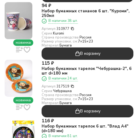
94
₽
Набор бумажных стаканов 6 шт. "Куроми",
250мл
В наличии 38 шт.
Артикул:
310977
Серия:
Kuromi
Страна производства:
Россия
Размер упаковки, см:
7×15×23
новинка
Материал:
Бумага
В корзину
115
₽
Набор бумажных тарелок "Чебурашка-2", 6
шт d=180 мм
В наличии 24 шт.
Артикул:
317519
Серия:
Чебурашка
Страна производства:
Россия
Размер упаковки, см:
7×15×23
новинка
Материал:
Бумага
В корзину
116
₽
Набор бумажных тарелок 6 шт. "Влад А4"
(d=180 мм)
В наличии 81 шт.