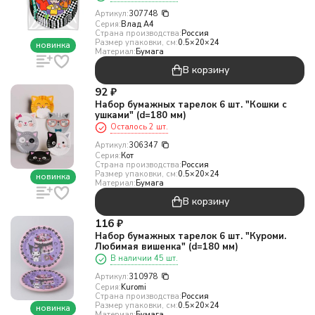
Артикул:
307748
Серия:
Влад А4
Страна производства:
Россия
Размер упаковки, см:
0.5×20×24
новинка
Материал:
Бумага
В корзину
92
₽
Набор бумажных тарелок 6 шт. "Кошки с
ушками" (d=180 мм)
Осталось 2 шт.
Артикул:
306347
Серия:
Кот
Страна производства:
Россия
Размер упаковки, см:
0.5×20×24
новинка
Материал:
Бумага
В корзину
116
₽
Набор бумажных тарелок 6 шт. "Куроми.
Любимая вишенка" (d=180 мм)
В наличии 45 шт.
Артикул:
310978
Серия:
Kuromi
Страна производства:
Россия
Размер упаковки, см:
0.5×20×24
новинка
Материал:
Бумага