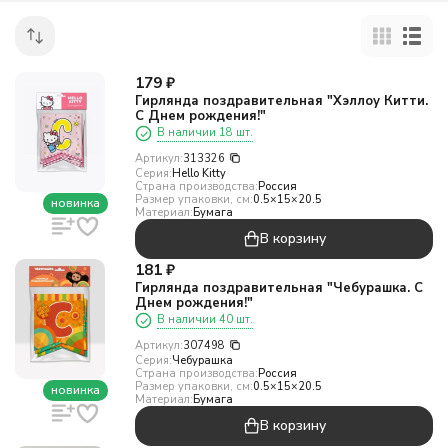
179
₽
Гирлянда поздравительная "Хэллоу Китти.
С Днем рождения!"
В наличии 18 шт.
Артикул:
313326
Серия:
Hello Kitty
Страна производства:
Россия
Размер упаковки, см:
0.5×15×20.5
новинка
Материал:
Бумага
В корзину
181
₽
Гирлянда поздравительная "Чебурашка. С
Днем рождения!"
В наличии 40 шт.
Артикул:
307498
Серия:
Чебурашка
Страна производства:
Россия
Размер упаковки, см:
0.5×15×20.5
новинка
Материал:
Бумага
В корзину