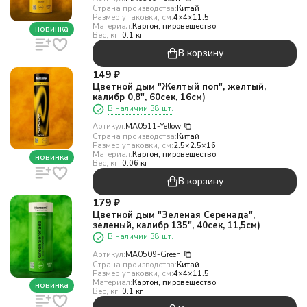
Страна производства:
Китай
Размер упаковки, см:
4×4×11.5
Материал:
Картон, пировещество
новинка
Вес, кг::
0.1 кг
В корзину
149
₽
Цветной дым "Желтый поп", желтый,
калибр 0,8", 60сек, 16см)
В наличии 38 шт.
Артикул:
MA0511-Yellow
Страна производства:
Китай
Размер упаковки, см:
2.5×2.5×16
Материал:
Картон, пировещество
новинка
Вес, кг::
0.06 кг
В корзину
179
₽
Цветной дым "Зеленая Серенада",
зеленый, калибр 135", 40сек, 11,5см)
В наличии 38 шт.
Артикул:
MA0509-Green
Страна производства:
Китай
Размер упаковки, см:
4×4×11.5
Материал:
Картон, пировещество
новинка
Вес, кг::
0.1 кг