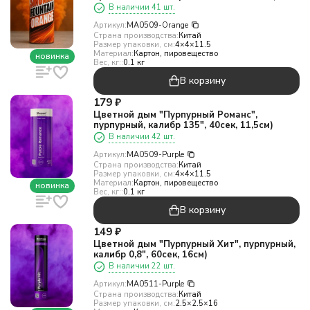
В наличии 41 шт.
Артикул:
MA0509-Orange
Страна производства:
Китай
Размер упаковки, см:
4×4×11.5
Материал:
Картон, пировещество
новинка
Вес, кг::
0.1 кг
В корзину
179
₽
Цветной дым "Пурпурный Романс",
пурпурный, калибр 135", 40сек, 11,5см)
В наличии 42 шт.
Артикул:
MA0509-Purple
Страна производства:
Китай
Размер упаковки, см:
4×4×11.5
Материал:
Картон, пировещество
новинка
Вес, кг::
0.1 кг
В корзину
149
₽
Цветной дым "Пурпурный Хит", пурпурный,
калибр 0,8", 60сек, 16см)
В наличии 22 шт.
Артикул:
MA0511-Purple
Страна производства:
Китай
Размер упаковки, см:
2.5×2.5×16