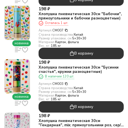
198
₽
Хлопушка пневматическая 30см "Бабочки",
прямоугольники и бабочки разноцветные)
Осталась 1 шт.
Артикул:
CM007
Страна производства:
Китай
Размер упаковки, см:
5×30×30
Материал:
Картон, фольга
новинка
Вес, кг::
185 кг
В корзину
198
₽
Хлопушка пневматическая 30см "Бусинки
счастья", кружки разноцветные)
В наличии 120 шт.
Артикул:
CM003
Страна производства:
Китай
Размер упаковки, см:
5×30×30
Материал:
Картон, фольга
новинка
Вес, кг::
185 кг
В корзину
198
₽
Хлопушка пневматическая 30см
"Гендерная", mix: прямоугольники роз, сер/