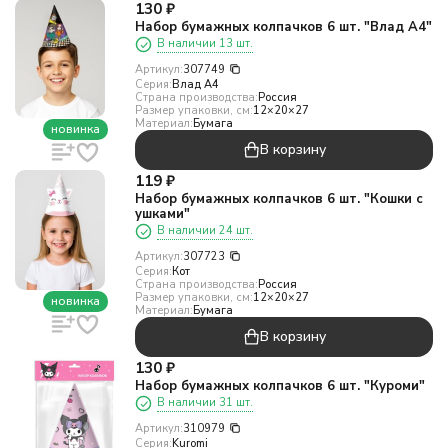
130
₽
Набор бумажных колпачков 6 шт. "Влад А4"
В наличии 13 шт.
Артикул:
307749
Серия:
Влад А4
Страна производства:
Россия
Размер упаковки, см:
12×20×27
Материал:
Бумага
новинка
В корзину
119
₽
Набор бумажных колпачков 6 шт. "Кошки с
ушками"
В наличии 24 шт.
Артикул:
307723
Серия:
Кот
Страна производства:
Россия
Размер упаковки, см:
12×20×27
новинка
Материал:
Бумага
В корзину
130
₽
Набор бумажных колпачков 6 шт. "Куроми"
В наличии 31 шт.
Артикул:
310979
Серия:
Kuromi