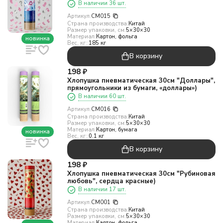
голуб, сер)
В наличии 36 шт.
Артикул:
CM015
Страна производства:
Китай
Размер упаковки, см:
5×30×30
Материал:
Картон, фольга
новинка
Вес, кг::
185 кг
В корзину
198
₽
Хлопушка пневматическая 30см "Доллары",
прямоугольники из бумаги, «доллары»)
В наличии 60 шт.
Артикул:
СМ016
Страна производства:
Китай
Размер упаковки, см:
5×30×30
Материал:
Картон, бумага
новинка
Вес, кг::
0.1 кг
В корзину
198
₽
Хлопушка пневматическая 30см "Рубиновая
любовь", сердца красные)
В наличии 17 шт.
Артикул:
CM001
Страна производства:
Китай
Размер упаковки, см:
5×30×30
Материал:
Картон, фольга