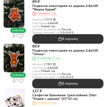
69
₽
Подвеска новогодняя из дерева iLikeGift
"Мишка бурый"
Осталась 1 шт.
Артикул:
17979
Наш бренд:
iLikeGift
Серия:
Новый год
Страна производства:
Россия
новинка
Размер упаковки, см:
5.5×3×0.5
В корзину
69
₽
Подвеска новогодняя из дерева iLikeGift
"Олень"
В наличии 17 шт.
Артикул:
17980
Наш бренд:
iLikeGift
Серия:
Новый год
Страна производства:
Россия
новинка
Размер упаковки, см:
5.5×3×0.5
В корзину
127
₽
Салфетки бумажные трехслойные 20шт.
"Кошки с ушками" (33*33 см)
Осталось 3 шт.