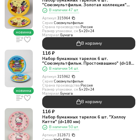
Набор бумажных тарелок 6 шт.
"Союзмультфильм. Золотая коллекция"
(d=180 мм)
В наличии 47 шт.
Артикул:
315964
Серия:
Союзмультфильм
Страна производства:
Россия
Размер упаковки, см:
5×20×24
новинка
Материал:
Бумага
В корзину
116
₽
Набор бумажных тарелок 6 шт.
"Союзмультфильм. Простоквашино" (d=180
мм)
В наличии 54 шт.
Артикул:
315962
Серия:
Союзмультфильм
Страна производства:
Россия
Размер упаковки, см:
5×20×24
новинка
Материал:
Бумага
В корзину
116
₽
Набор бумажных тарелок 6 шт. "Хэллоу
Китти" (d=180 мм)
В наличии 50 шт.
Артикул:
312871
Серия:
Hello Kitty