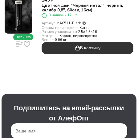
149
₽
Цветной дым "Черный метал", черный,
калибр 0,8", 60сек, 16см)
В наличии 12 шт.
Артикул:
MA0511-Black
Страна производства:
Китай
Размер упаковки, см:
2.5×2.5×16
Материал:
Картон, пировещество
новинка
Вес, кг::
0.06 кг
В корзину
Подпишитесь на email-рассылки
от АлефОпт