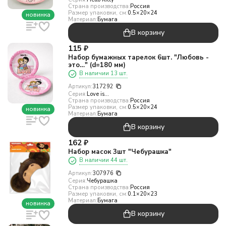
Страна производства:
Россия
Размер упаковки, см:
0.5×20×24
новинка
Материал:
Бумага
В корзину
115
₽
Набор бумажных тарелок 6шт. "Любовь -
это…" (d=180 мм)
В наличии 13 шт.
Артикул:
317292
Серия:
Love is…
Страна производства:
Россия
Размер упаковки, см:
0.5×20×24
новинка
Материал:
Бумага
В корзину
162
₽
Набор масок 3шт "Чебурашка"
В наличии 44 шт.
Артикул:
307976
Серия:
Чебурашка
Страна производства:
Россия
Размер упаковки, см:
0.1×20×23
Материал:
Бумага
новинка
В корзину