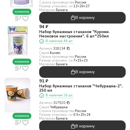
Страна производства:
Россия
Размер упаковки, см:
12×20×27
Материал:
Бумага
новинка
В корзину
94
₽
Набор бумажных стаканов "Куроми.
Неоновое настроение", 6 шт*250мл
В наличии 46 шт.
Артикул:
318134
Серия:
Kuromi
Страна производства:
Россия
Размер упаковки, см:
7×15×23
новинка
Материал:
Бумага
В корзину
91
₽
Набор бумажных стаканов "Чебурашка-2",
250 мл
В наличии 26 шт.
Артикул:
317520
Серия:
Чебурашка
Страна производства:
Россия
Размер упаковки, см:
0.5×20×24
новинка
Материал:
Бумага
В корзину