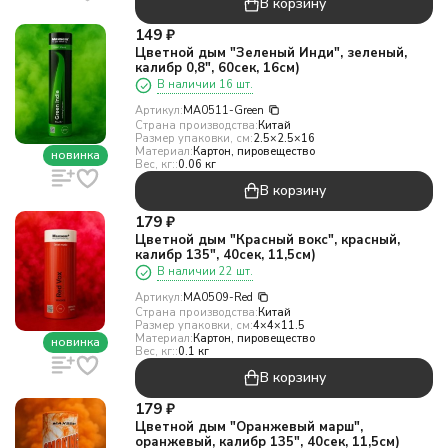
В корзину
149
₽
Цветной дым "Зеленый Инди", зеленый,
калибр 0,8", 60сек, 16см)
В наличии 16 шт.
Артикул:
MA0511-Green
Страна производства:
Китай
Размер упаковки, см:
2.5×2.5×16
Материал:
Картон, пировещество
новинка
Вес, кг::
0.06 кг
В корзину
179
₽
Цветной дым "Красный вокс", красный,
калибр 135", 40сек, 11,5см)
В наличии 22 шт.
Артикул:
MA0509-Red
Страна производства:
Китай
Размер упаковки, см:
4×4×11.5
Материал:
Картон, пировещество
новинка
Вес, кг::
0.1 кг
В корзину
179
₽
Цветной дым "Оранжевый марш",
оранжевый, калибр 135", 40сек, 11,5см)