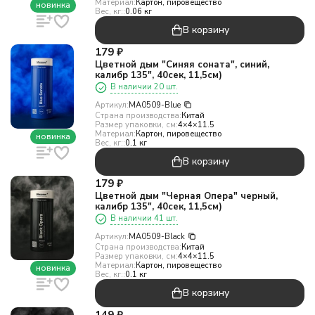
Материал:
Картон, пировещество
новинка
Вес, кг::
0.06 кг
В корзину
179
₽
Цветной дым "Синяя соната", синий,
калибр 135", 40сек, 11,5см)
В наличии 20 шт.
Артикул:
MA0509-Blue
Страна производства:
Китай
Размер упаковки, см:
4×4×11.5
Материал:
Картон, пировещество
новинка
Вес, кг::
0.1 кг
В корзину
179
₽
Цветной дым "Черная Опера" черный,
калибр 135", 40сек, 11,5см)
В наличии 41 шт.
Артикул:
MA0509-Black
Страна производства:
Китай
Размер упаковки, см:
4×4×11.5
Материал:
Картон, пировещество
новинка
Вес, кг::
0.1 кг
В корзину