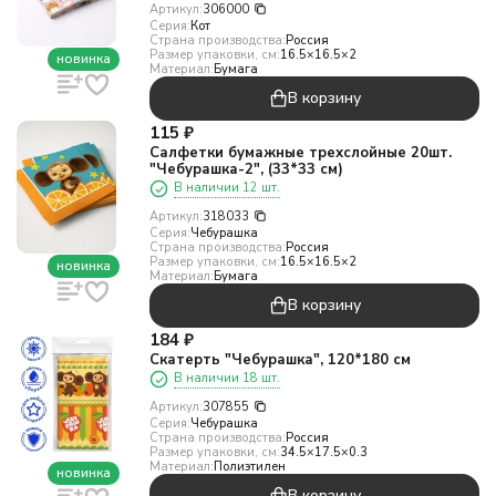
Артикул:
306000
Серия:
Кот
Страна производства:
Россия
Размер упаковки, см:
16.5×16.5×2
новинка
Материал:
Бумага
В корзину
115
₽
Салфетки бумажные трехслойные 20шт.
"Чебурашка-2", (33*33 см)
В наличии 12 шт.
Артикул:
318033
Серия:
Чебурашка
Страна производства:
Россия
Размер упаковки, см:
16.5×16.5×2
новинка
Материал:
Бумага
В корзину
184
₽
Скатерть "Чебурашка", 120*180 см
В наличии 18 шт.
Артикул:
307855
Серия:
Чебурашка
Страна производства:
Россия
Размер упаковки, см:
34.5×17.5×0.3
Материал:
Полиэтилен
новинка
В корзину