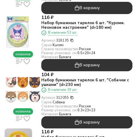
В корзину
116
₽
Набор бумажных тарелок 6 шт. "Куроми.
Неоновое настроение" (d=180 мм)
В наличии 53 шт.
Артикул:
318135
Серия:
Kuromi
Страна производства:
Россия
Размер упаковки, см:
0.5×20×24
новинка
Материал:
Бумага
В корзину
104
₽
Набор бумажных тарелок 6 шт. "Собачки с
ушками" (d=230 мм)
В наличии 39 шт.
Артикул:
312055
Серия:
Собака
Страна производства:
Россия
Размер упаковки, см:
0.3×23×23
новинка
Материал:
Бумага
В корзину
116
₽