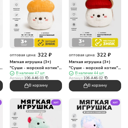
322
₽
322
₽
оптовая цена:
оптовая цена:
Мягкая игрушка (3+)
Мягкая игрушка (3+)
,
"Суши - морской котик",
"Суши - морской котик",
В наличии 47 шт.
В наличии 44 шт.
оранжевая, 17 см
красно-коричневая, 17
Артикул:
106-A46-03
Артикул:
106-A46-02
см
В корзину
В корзину
хит
хит