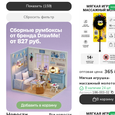
Любовь
Показать
но
Лягушка
Мишка
Сбросить фильтр
Монстры
Море
Овечка
Панда
Пингвин
Поросёнок
Собака
Утка
Фламинго
Фрукты
365
оптовая цена:
Хомяк
Мягкая игрушка-
подруга
массажный молото
В наличии 24 шт.
"Монстр", черная
Артикул:
186-003-02
(10*35см)
В корзину
Новости
Все новости
но