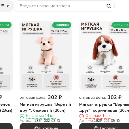
винка
новинка
новинка
₽
302
₽
302
₽
оптовая цена:
оптовая цена:
Щенок
Мягкая игрушка "Верный
Мягкая игрушка "Верны
(23см)
друг", бежевый (20см)
друг", коричневая (20см
В наличии 14 шт.
Осталась 1 шт.
Артикул:
182P-002-02
Артикул:
182P-002-05
В корзину
В корзину