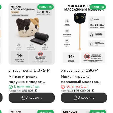
новинка
новинка
1 379
₽
196
₽
оптовая цена:
оптовая цена:
Мягкая игрушка-
Мягкая игрушка-
подушка с пледом
массажный молоток
В наличии 54 шт.
Осталась 1 шт.
"Кошка", черно-белая
"Кот", черная (10*35см)
Артикул:
186-005
Артикул:
186-009-01
(30*40*15см)
В корзину
В корзину
новинка
новинка