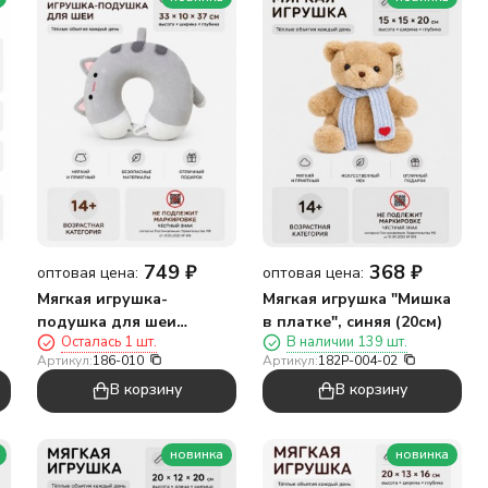
749
₽
368
₽
оптовая цена:
оптовая цена:
Мягкая игрушка-
Мягкая игрушка "Мишка
подушка для шеи
в платке", синяя (20см)
Осталась 1 шт.
В наличии 139 шт.
"Полосатый кот", серая
Артикул:
186-010
Артикул:
182P-004-02
(30*30*10см)
В корзину
В корзину
новинка
новинка