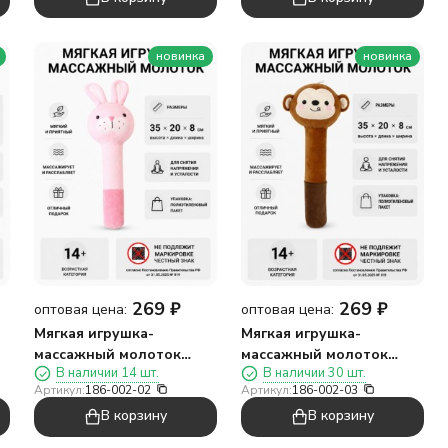
новинка
новинка
269
₽
269
₽
оптовая цена:
оптовая цена:
Мягкая игрушка-
Мягкая игрушка-
массажный молоток
массажный молоток
В наличии 14 шт.
В наличии 30 шт.
"Зайка", розовая
"Обезьянка", коричневая
Артикул:
186-002-02
Артикул:
186-002-03
(10*30см)
(10*30см)
В корзину
В корзину