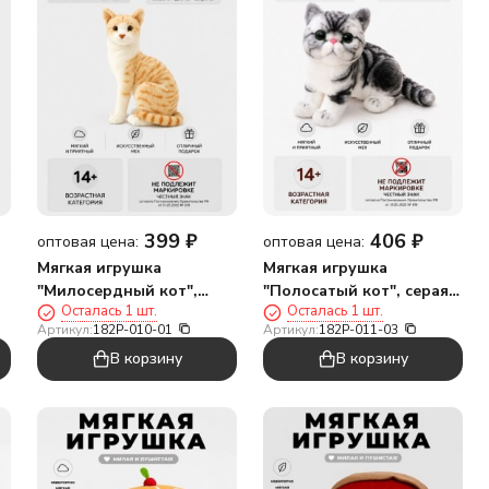
399
₽
406
₽
оптовая цена:
оптовая цена:
Мягкая игрушка
Мягкая игрушка
"Милосердный кот",
"Полосатый кот", серая
Осталась 1 шт.
Осталась 1 шт.
оранжевый (20х13см)
(20х13см)
Артикул:
182P-010-01
Артикул:
182P-011-03
В корзину
В корзину