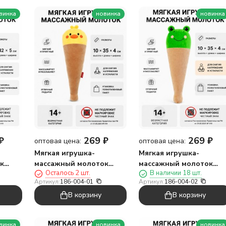
винка
новинка
новинка
₽
269
₽
269
₽
оптовая цена:
оптовая цена:
Мягкая игрушка-
Мягкая игрушка-
к
массажный молоток
массажный молоток
Осталось 2 шт.
В наличии 18 шт.
"Цыпленок-мороженое",
"Лягушка-мороженое",
Артикул:
186-004-01
Артикул:
186-004-02
желтый (10*35см)
зелёная (10*35см)
В корзину
В корзину
винка
новинка
новинка