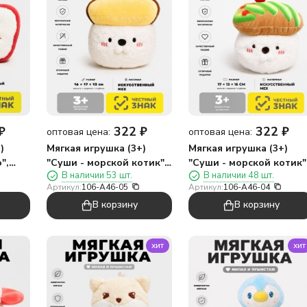
₽
322
₽
322
₽
оптовая цена:
оптовая цена:
)
Мягкая игрушка (3+)
Мягкая игрушка (3+)
",
"Суши - морской котик",
"Суши - морской котик"
В наличии 53 шт.
В наличии 48 шт.
желто-коричневая, 17 см
коричневая, 17 см
Артикул:
106-A46-05
Артикул:
106-A46-04
В корзину
В корзину
хит
хит