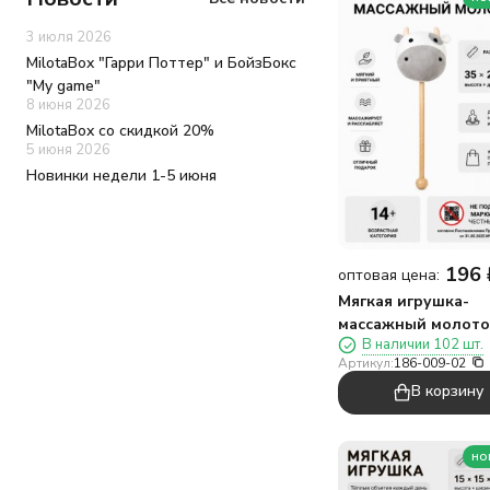
3 июля 2026
MilotaBox "Гарри Поттер" и БойзБокс
"My game"
8 июня 2026
MilotaBox со скидкой 20%
5 июня 2026
Новинки недели 1-5 июня
196
оптовая цена:
Мягкая игрушка-
массажный молото
В наличии 102 шт.
"Коровка", белая
Артикул:
186-009-02
(10*35см)
В корзину
но