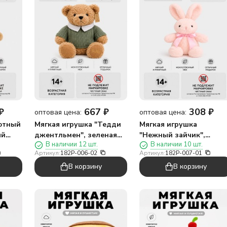
₽
667
₽
308
₽
оптовая цена:
оптовая цена:
Уютный
Мягкая игрушка "Тедди
Мягкая игрушка
ый
джентльмен", зеленая
"Нежный зайчик",
В наличии 12 шт.
В наличии 10 шт.
(30см)
розовый (30см)
Артикул:
182P-006-02
Артикул:
182P-007-01
В корзину
В корзину