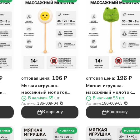
196
₽
196
₽
₽
оптовая цена:
оптовая цена:
Мягкая игрушка-
Мягкая игрушка-
массажный молоток
массажный молоток
к
В наличии 65 шт.
В наличии 53 шт.
"Яйцо", белая (10*35см)
"Лягушка", зелёная
Артикул:
186-009-04
Артикул:
186-009-05
(10*35см)
В корзину
В корзину
винка
новинка
новинка