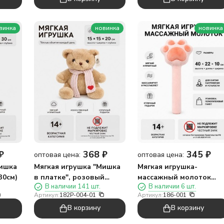
винка
новинка
новинка
₽
368
₽
345
₽
оптовая цена:
оптовая цена:
Мишка
Мягкая игрушка "Мишка
Мягкая игрушка-
30см)
в платке", розовый
массажный молоток
В наличии 141 шт.
В наличии 6 шт.
(20см)
"Лапа", розовая
Артикул:
182P-004-01
Артикул:
186-001
(34*17см)
В корзину
В корзину