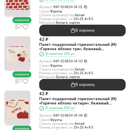
Артикул:
94P-926854-M-01
Серия:
Фрукты
Страна производства:
Китай
Размер упаковки, см:
20×25.4×9.5
новинка
Материал:
Бумага, картон
В корзину
42
₽
Пакет подарочный горизонтальный (М)
«Горячее яблоко три», бежевый
(25,4*20*9,5)
В наличии 305 шт.
Артикул:
94P-926854-M-03
Серия:
Фрукты
Страна производства:
Китай
Размер упаковки, см:
20×25.4×9.5
новинка
Материал:
Бумага, картон
В корзину
42
₽
Пакет подарочный горизонтальный (М)
«Горячее яблоко четыре», бежевый
(25,4*20*9,5)
В наличии 309 шт.
Артикул:
94P-926854-M-04
Серия:
Фрукты
Страна производства:
Китай
Размер упаковки, см:
20×25.4×9.5
новинка