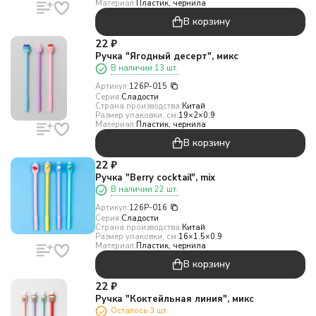
Материал:
Пластик, чернила
В корзину
22
₽
Ручка "Ягодный десерт", микс
В наличии 13 шт.
Артикул:
126P-015
Серия:
Сладости
Страна производства:
Китай
Размер упаковки, см:
19×2×0.9
Материал:
Пластик, чернила
В корзину
22
₽
Ручка "Berry cocktail", mix
В наличии 22 шт.
Артикул:
126P-016
Серия:
Сладости
Страна производства:
Китай
Размер упаковки, см:
16×1.5×0.9
Материал:
Пластик, чернила
В корзину
22
₽
Ручка "Коктейльная линия", микс
Осталось 3 шт.