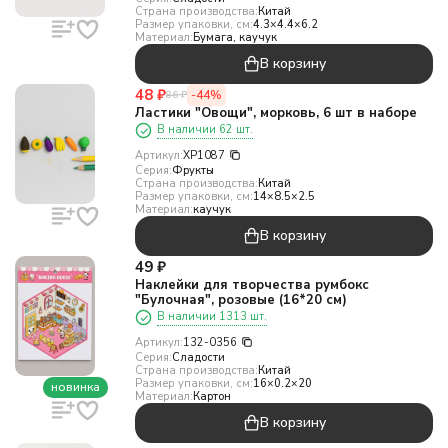
Страна производства:
Китай
Размер упаковки, см:
4.3×4.4×6.2
Материал:
Бумага, каучук
В корзину
48
₽
-44%
86
₽
Ластики "Овощи", морковь, 6 шт в наборе
В наличии 62 шт.
Артикул:
XP1087
Серия:
Фрукты
Страна производства:
Китай
Размер упаковки, см:
14×8.5×2.5
Материал:
каучук
В корзину
49
₽
Наклейки для творчества румбокс
"Булочная", розовые (16*20 см)
В наличии 1313 шт.
Артикул:
132-0356
Серия:
Сладости
Страна производства:
Китай
Размер упаковки, см:
16×0.2×20
новинка
Материал:
Картон
В корзину