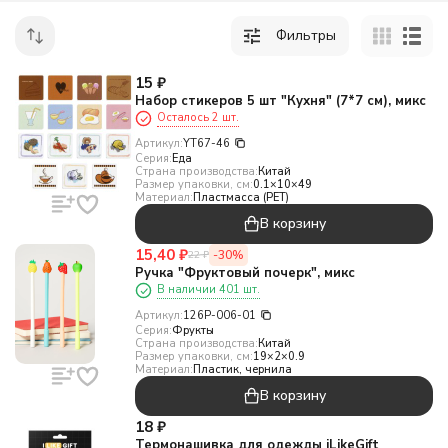
Фильтры
15
₽
Набор стикеров 5 шт "Кухня" (7*7 см), микс
Осталось 2 шт.
Артикул:
YT67-46
Серия:
Еда
Страна производства:
Китай
Размер упаковки, см:
0.1×10×49
Материал:
Пластмасса (PET)
В корзину
15,40
₽
-30%
22
₽
Ручка "Фруктовый почерк", микс
В наличии 401 шт.
Артикул:
126P-006-01
Серия:
Фрукты
Страна производства:
Китай
Размер упаковки, см:
19×2×0.9
Материал:
Пластик, чернила
В корзину
18
₽
Термонашивка для одежды iLikeGift