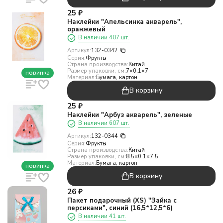
25
₽
Наклейки "Апельсинка акварель",
оранжевый
В наличии 407 шт.
Артикул:
132-0342
Серия:
Фрукты
Страна производства:
Китай
Размер упаковки, см:
7×0.1×7
новинка
Материал:
Бумага, картон
В корзину
25
₽
Наклейки "Арбуз акварель", зеленые
В наличии 607 шт.
Артикул:
132-0344
Серия:
Фрукты
Страна производства:
Китай
Размер упаковки, см:
8.5×0.1×7.5
Материал:
Бумага, картон
новинка
В корзину
26
₽
Пакет подарочный (XS) "Зайка с
персиками", синий (16,5*12,5*6)
В наличии 41 шт.