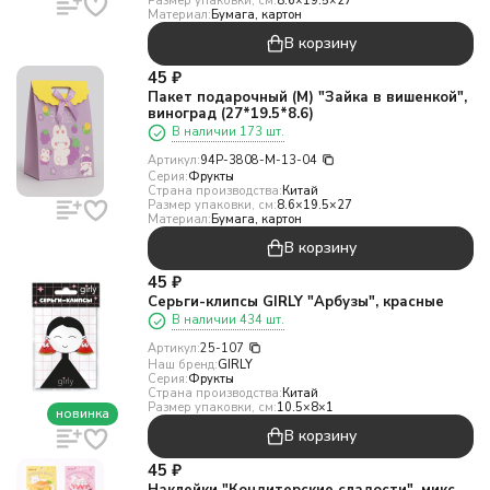
Размер упаковки, см:
8.6×19.5×27
Материал:
Бумага, картон
В корзину
45
₽
Пакет подарочный (M) "Зайка в вишенкой",
виноград (27*19.5*8.6)
В наличии 173 шт.
Артикул:
94P-3808-M-13-04
Серия:
Фрукты
Страна производства:
Китай
Размер упаковки, см:
8.6×19.5×27
Материал:
Бумага, картон
В корзину
45
₽
Серьги-клипсы GIRLY "Арбузы", красные
В наличии 434 шт.
Артикул:
25-107
Наш бренд:
GIRLY
Серия:
Фрукты
Страна производства:
Китай
Размер упаковки, см:
10.5×8×1
новинка
В корзину
45
₽