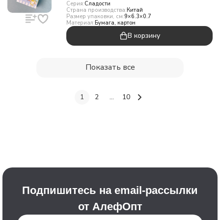
Серия:
Сладости
Страна производства:
Китай
Размер упаковки, см:
9×6.3×0.7
Материал:
Бумага, картон
В корзину
Показать все
1
2
...
10
Подпишитесь на email-рассылки
от АлефОпт