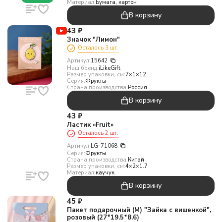
Материал:
Бумага, картон
В корзину
43
₽
Значок "Лимон"
Осталось 3 шт.
Артикул:
15642
Наш бренд:
iLikeGift
Размер упаковки, см:
7×1×12
Серия:
Фрукты
Страна производства:
Россия
В корзину
43
₽
Ластик «Fruit»
Осталось 2 шт.
Артикул:
LG-71068
Серия:
Фрукты
Страна производства:
Китай
Размер упаковки, см:
4×2×1.7
Материал:
каучук
В корзину
45
₽
Пакет подарочный (M) "Зайка с вишенкой",
розовый (27*19.5*8.6)