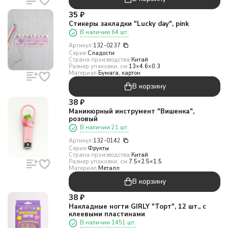
35
₽
Стикеры закладки "Lucky day", pink
В наличии 64 шт.
Артикул:
132-0237
Серия:
Сладости
Страна производства:
Китай
Размер упаковки, см:
13×4.6×0.3
Материал:
Бумага, картон
В корзину
38
₽
Маникюрный инструмент "Вишенка",
розовый
В наличии 21 шт.
Артикул:
132-0142
Серия:
Фрукты
Страна производства:
Китай
Размер упаковки, см:
7.5×2.5×1.5
Материал:
Металл
В корзину
38
₽
Накладные ногти GIRLY "Торт", 12 шт., с
клеевыми пластинами
В наличии 1451 шт.