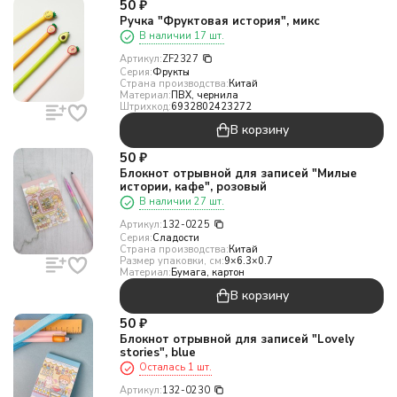
50
₽
Ручка "Фруктовая история", микс
В наличии 17 шт.
Артикул:
ZF2327
Серия:
Фрукты
Страна производства:
Китай
Материал:
ПВХ, чернила
Штрихкод:
6932802423272
В корзину
50
₽
Блокнот отрывной для записей "Милые
истории, кафе", розовый
В наличии 27 шт.
Артикул:
132-0225
Серия:
Сладости
Страна производства:
Китай
Размер упаковки, см:
9×6.3×0.7
Материал:
Бумага, картон
В корзину
50
₽
Блокнот отрывной для записей "Lovely
stories", blue
Осталась 1 шт.
Артикул:
132-0230