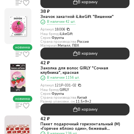
В корзину
38
₽
Значок закатной iLikeGift "Вишенки"
В наличии 42 шт.
Артикул:
18006
Наш бренд:
iLikeGift
Серия:
Фрукты
Страна производства:
Россия
Материал:
Металл, ПВХ
новинка
В корзину
42
₽
Заколка для волос GIRLY "Сочная
клубника", красная
В наличии 1156 шт.
Артикул:
121P-031-02
Наш бренд:
GIRLY
Серия:
Фрукты
Страна производства:
Китай
новинка
Размер упаковки, см:
11.5×9×2
В корзину
42
₽
Пакет подарочный горизонтальный (М)
«Горячее яблоко один», бежевый
(25,4*20*9,5)
В наличии 236 шт.