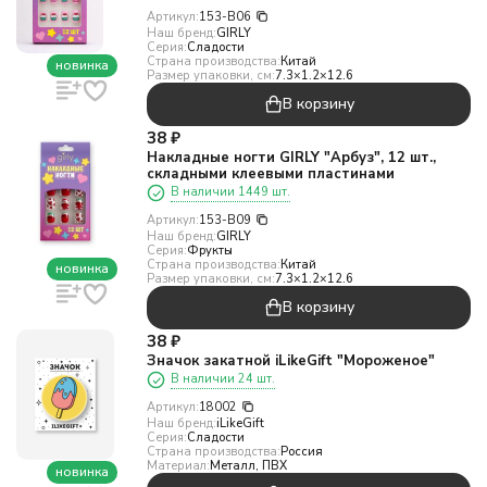
Артикул:
153-B06
Наш бренд:
GIRLY
Серия:
Сладости
Страна производства:
Китай
новинка
Размер упаковки, см:
7.3×1.2×12.6
В корзину
38
₽
Накладные ногти GIRLY "Арбуз", 12 шт.,
складными клеевыми пластинами
В наличии 1449 шт.
Артикул:
153-B09
Наш бренд:
GIRLY
Серия:
Фрукты
Страна производства:
Китай
новинка
Размер упаковки, см:
7.3×1.2×12.6
В корзину
38
₽
Значок закатной iLikeGift "Мороженое"
В наличии 24 шт.
Артикул:
18002
Наш бренд:
iLikeGift
Серия:
Сладости
Страна производства:
Россия
Материал:
Металл, ПВХ
новинка