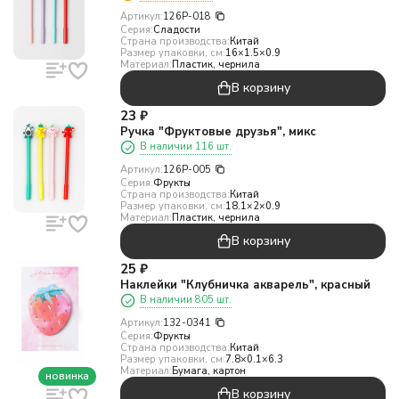
Артикул:
126P-018
Серия:
Сладости
Страна производства:
Китай
Размер упаковки, см:
16×1.5×0.9
Материал:
Пластик, чернила
В корзину
23
₽
Ручка "Фруктовые друзья", микс
В наличии 116 шт.
Артикул:
126P-005
Серия:
Фрукты
Страна производства:
Китай
Размер упаковки, см:
18.1×2×0.9
Материал:
Пластик, чернила
В корзину
25
₽
Наклейки "Клубничка акварель", красный
В наличии 805 шт.
Артикул:
132-0341
Серия:
Фрукты
Страна производства:
Китай
Размер упаковки, см:
7.8×0.1×6.3
Материал:
Бумага, картон
новинка
В корзину