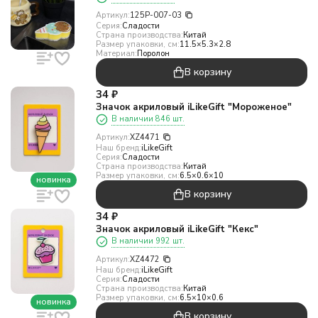
Артикул:
125P-007-03
Серия:
Сладости
Страна производства:
Китай
Размер упаковки, см:
11.5×5.3×2.8
Материал:
Поролон
В корзину
34
₽
Значок акриловый iLikeGift "Мороженое"
В наличии 846 шт.
Артикул:
XZ4471
Наш бренд:
iLikeGift
Серия:
Сладости
Страна производства:
Китай
Размер упаковки, см:
6.5×0.6×10
новинка
В корзину
34
₽
Значок акриловый iLikeGift "Кекс"
В наличии 992 шт.
Артикул:
XZ4472
Наш бренд:
iLikeGift
Серия:
Сладости
Страна производства:
Китай
Размер упаковки, см:
6.5×10×0.6
новинка
В корзину