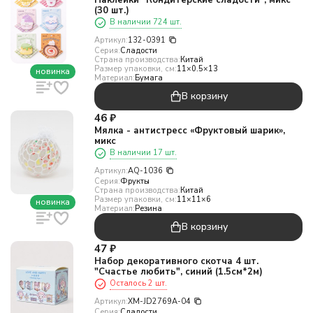
Наклейки "Кондитерские сладости", микс
(30 шт.)
В наличии 724 шт.
Артикул:
132-0391
Серия:
Сладости
Страна производства:
Китай
Размер упаковки, см:
11×0.5×13
новинка
Материал:
Бумага
В корзину
46
₽
Мялка - антистресс «Фруктовый шарик»,
микс
В наличии 17 шт.
Артикул:
AQ-1036
Серия:
Фрукты
Страна производства:
Китай
Размер упаковки, см:
11×11×6
новинка
Материал:
Резина
В корзину
47
₽
Набор декоративного скотча 4 шт.
"Счастье любить", синий (1.5см*2м)
Осталось 2 шт.
Артикул:
XM-JD2769A-04
Серия:
Сладости