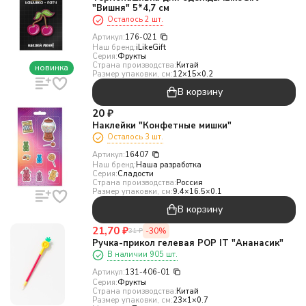
"Вишня" 5*4,7 см
Осталось 2 шт.
Артикул:
176-021
Наш бренд:
iLikeGift
Серия:
Фрукты
Страна производства:
Китай
новинка
Размер упаковки, см:
12×15×0.2
В корзину
20
₽
Наклейки "Конфетные мишки"
Осталось 3 шт.
Артикул:
16407
Наш бренд:
Наша разработка
Серия:
Сладости
Страна производства:
Россия
Размер упаковки, см:
9.4×16.5×0.1
В корзину
21,70
₽
-30%
31
₽
Ручка-прикол гелевая POP IT "Ананасик"
В наличии 905 шт.
Артикул:
131-406-01
Серия:
Фрукты
Страна производства:
Китай
Размер упаковки, см:
23×1×0.7