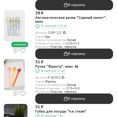
В корзину
28
₽
Автоматическая ручка "Сырный омлет",
микс
В наличии 115 шт.
Артикул:
126P-112
Серия:
Еда
Страна производства:
Китай
Размер упаковки, см:
12.5×1×1
новинка
Материал:
Пластик, чернила
В корзину
31
₽
Ручка "Фрукты", микс 4в
В наличии 17 шт.
Артикул:
Р-А2013
Серия:
Фрукты
Страна производства:
Китай
Размер упаковки, см:
17.5×3×2
Материал:
Пластик, чернила
В корзину
31
₽
Губка для посуды "Ice cream"
В наличии 7 шт.