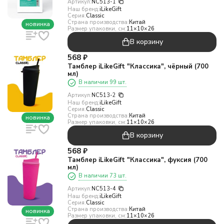
Артикул:
NC513-1
Наш бренд:
iLikeGift
Серия:
Classic
Страна производства:
Китай
новинка
Размер упаковки, см:
11×10×26
В корзину
568
₽
Тамблер iLikeGift "Классика", чёрный (700
мл)
В наличии 99 шт.
Артикул:
NC513-2
Наш бренд:
iLikeGift
Серия:
Classic
Страна производства:
Китай
новинка
Размер упаковки, см:
11×10×26
В корзину
568
₽
Тамблер iLikeGift "Классика", фуксия (700
мл)
В наличии 73 шт.
Артикул:
NC513-4
Наш бренд:
iLikeGift
Серия:
Classic
Страна производства:
Китай
новинка
Размер упаковки, см:
11×10×26