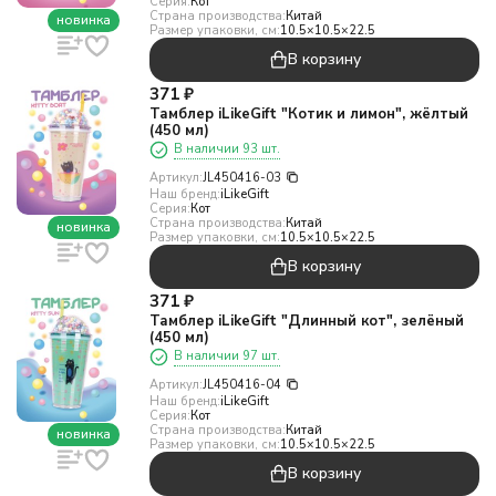
Серия:
Кот
Страна производства:
Китай
новинка
Размер упаковки, см:
10.5×10.5×22.5
В корзину
371
₽
Тамблер iLikeGift "Котик и лимон", жёлтый
(450 мл)
В наличии 93 шт.
Артикул:
JL450416-03
Наш бренд:
iLikeGift
Серия:
Кот
Страна производства:
Китай
новинка
Размер упаковки, см:
10.5×10.5×22.5
В корзину
371
₽
Тамблер iLikeGift "Длинный кот", зелёный
(450 мл)
В наличии 97 шт.
Артикул:
JL450416-04
Наш бренд:
iLikeGift
Серия:
Кот
Страна производства:
Китай
новинка
Размер упаковки, см:
10.5×10.5×22.5
В корзину