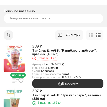
Поиск по названию
Фильтры
389
₽
Тамблер iLikeGift "Капибара с арбузом",
красный (450мл)
Осталась 1 шт.
Артикул:
JL450379-03
Наш бренд:
iLikeGift
Серия:
Капибара
Страна производства:
Китай
новинка
Размер упаковки, см:
10.7×10.5×22.5
В корзину
307
₽
Тамблер iLikeGift "Три капибары", зелёный
(880 мл)
В наличии 165 шт.