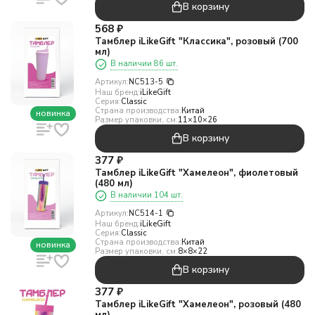
В корзину
568
₽
Тамблер iLikeGift "Классика", розовый (700
мл)
В наличии 86 шт.
Артикул:
NC513-5
Наш бренд:
iLikeGift
Серия:
Classic
Страна производства:
Китай
новинка
Размер упаковки, см:
11×10×26
В корзину
377
₽
Тамблер iLikeGift "Хамелеон", фиолетовый
(480 мл)
В наличии 104 шт.
Артикул:
NC514-1
Наш бренд:
iLikeGift
Серия:
Classic
Страна производства:
Китай
новинка
Размер упаковки, см:
8×8×22
В корзину
377
₽
Тамблер iLikeGift "Хамелеон", розовый (480