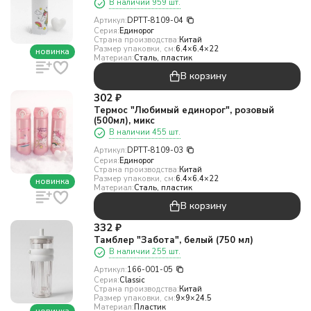
В наличии 959 шт.
Артикул:
DPTT-8109-04
Серия:
Единорог
Страна производства:
Китай
Размер упаковки, см:
6.4×6.4×22
новинка
Материал:
Сталь, пластик
В корзину
302
₽
Термос "Любимый единорог", розовый
(500мл), микс
В наличии 455 шт.
Артикул:
DPTT-8109-03
Серия:
Единорог
Страна производства:
Китай
Размер упаковки, см:
6.4×6.4×22
новинка
Материал:
Сталь, пластик
В корзину
332
₽
Тамблер "Забота", белый (750 мл)
В наличии 255 шт.
Артикул:
166-001-05
Серия:
Classic
Страна производства:
Китай
Размер упаковки, см:
9×9×24.5
Материал:
Пластик