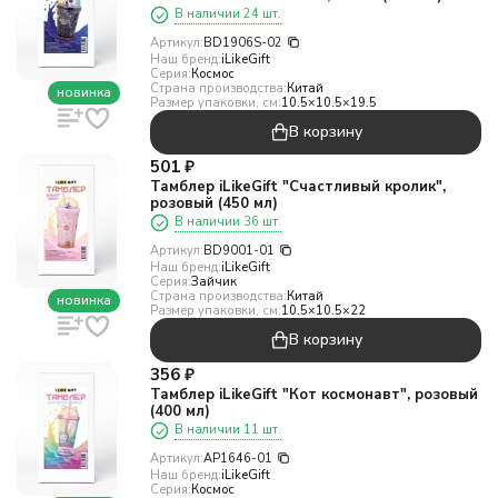
В наличии 24 шт.
Артикул:
BD1906S-02
Наш бренд:
iLikeGift
Серия:
Космос
Страна производства:
Китай
новинка
Размер упаковки, см:
10.5×10.5×19.5
В корзину
501
₽
Тамблер iLikeGift "Счастливый кролик",
розовый (450 мл)
В наличии 36 шт.
Артикул:
BD9001-01
Наш бренд:
iLikeGift
Серия:
Зайчик
Страна производства:
Китай
новинка
Размер упаковки, см:
10.5×10.5×22
В корзину
356
₽
Тамблер iLikeGift "Кот космонавт", розовый
(400 мл)
В наличии 11 шт.
Артикул:
AP1646-01
Наш бренд:
iLikeGift
Серия:
Космос