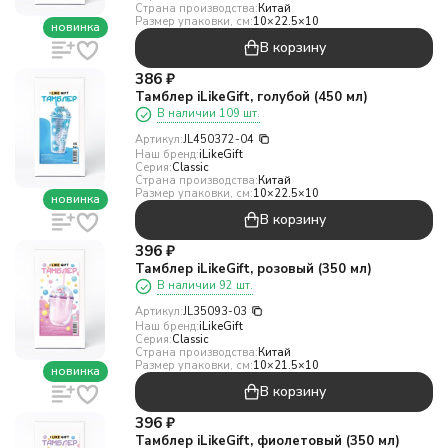
Страна производства:
Китай
Размер упаковки, см:
10×22.5×10
новинка
В корзину
386
₽
Тамблер iLikeGift, голубой (450 мл)
В наличии 109 шт.
Артикул:
JL450372-04
Наш бренд:
iLikeGift
Серия:
Classic
Страна производства:
Китай
Размер упаковки, см:
10×22.5×10
новинка
В корзину
396
₽
Тамблер iLikeGift, розовый (350 мл)
В наличии 92 шт.
Артикул:
JL35093-03
Наш бренд:
iLikeGift
Серия:
Classic
Страна производства:
Китай
Размер упаковки, см:
10×21.5×10
новинка
В корзину
396
₽
Тамблер iLikeGift, фиолетовый (350 мл)