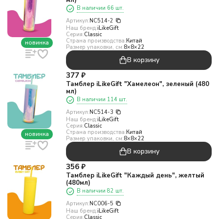
мл)
В наличии 66 шт.
Артикул:
NC514-2
Наш бренд:
iLikeGift
Серия:
Classic
Страна производства:
Китай
новинка
Размер упаковки, см:
8×8×22
В корзину
377
₽
Тамблер iLikeGift "Хамелеон", зеленый (480
мл)
В наличии 114 шт.
Артикул:
NC514-3
Наш бренд:
iLikeGift
Серия:
Classic
Страна производства:
Китай
новинка
Размер упаковки, см:
8×8×22
В корзину
356
₽
Тамблер iLikeGift "Каждый день", желтый
(480мл)
В наличии 82 шт.
Артикул:
NC006-5
Наш бренд:
iLikeGift
Серия:
Classic