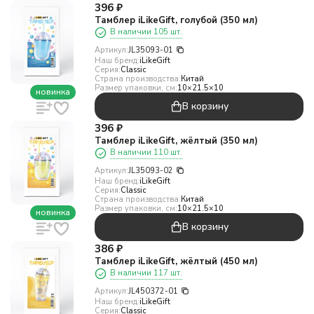
396
₽
Тамблер iLikeGift, голубой (350 мл)
В наличии 105 шт.
Артикул:
JL35093-01
Наш бренд:
iLikeGift
Серия:
Classic
Страна производства:
Китай
Размер упаковки, см:
10×21.5×10
новинка
В корзину
396
₽
Тамблер iLikeGift, жёлтый (350 мл)
В наличии 110 шт.
Артикул:
JL35093-02
Наш бренд:
iLikeGift
Серия:
Classic
Страна производства:
Китай
Размер упаковки, см:
10×21.5×10
новинка
В корзину
386
₽
Тамблер iLikeGift, жёлтый (450 мл)
В наличии 117 шт.
Артикул:
JL450372-01
Наш бренд:
iLikeGift
Серия:
Classic