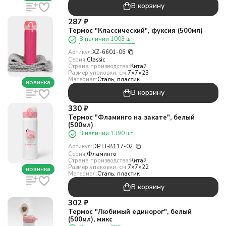
В корзину
287
₽
Термос "Классический", фуксия (500мл)
В наличии 1003 шт.
Артикул:
XZ-6601-06
Серия:
Classic
Страна производства:
Китай
Размер упаковки, см:
7×7×23
Материал:
Сталь, пластик
новинка
В корзину
330
₽
Термос "Фламинго на закате", белый
(500мл)
В наличии 1390 шт.
Артикул:
DPTT-8117-02
Серия:
Фламинго
Страна производства:
Китай
Размер упаковки, см:
7×7×22
новинка
Материал:
Сталь, пластик
В корзину
302
₽
Термос "Любимый единорог", белый
(500мл), микс