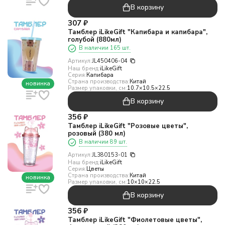
В корзину
307
₽
Тамблер iLikeGift "Капибара и капибара",
голубой (880мл)
В наличии 165 шт.
Артикул:
JL450406-04
Наш бренд:
iLikeGift
Серия:
Капибара
Страна производства:
Китай
новинка
Размер упаковки, см:
10.7×10.5×22.5
В корзину
356
₽
Тамблер iLikeGift "Розовые цветы",
розовый (380 мл)
В наличии 89 шт.
Артикул:
JL380153-01
Наш бренд:
iLikeGift
Серия:
Цветы
Страна производства:
Китай
новинка
Размер упаковки, см:
10×10×22.5
В корзину
356
₽
Тамблер iLikeGift "Фиолетовые цветы",