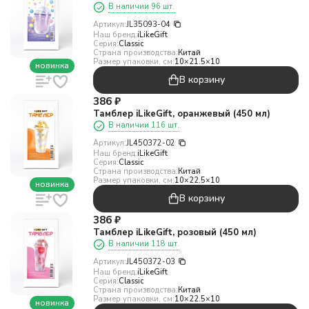
В наличии 96 шт.
Артикул:
JL35093-04
Наш бренд:
iLikeGift
Серия:
Classic
Страна производства:
Китай
Размер упаковки, см:
10×21.5×10
новинка
В корзину
386
₽
Тамблер iLikeGift, оранжевый (450 мл)
В наличии 116 шт.
Артикул:
JL450372-02
Наш бренд:
iLikeGift
Серия:
Classic
Страна производства:
Китай
Размер упаковки, см:
10×22.5×10
новинка
В корзину
386
₽
Тамблер iLikeGift, розовый (450 мл)
В наличии 118 шт.
Артикул:
JL450372-03
Наш бренд:
iLikeGift
Серия:
Classic
Страна производства:
Китай
Размер упаковки, см:
10×22.5×10
новинка