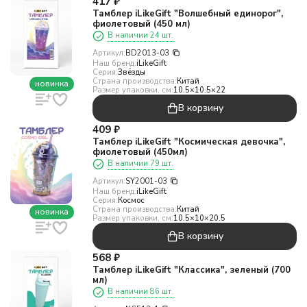
417
₽
Тамблер iLikeGift "Волшебный единорог",
фиолетовый (450 мл)
В наличии 24 шт.
Артикул:
BD2013-03
Наш бренд:
iLikeGift
Серия:
Звёзды
Страна производства:
Китай
новинка
Размер упаковки, см:
10.5×10.5×22
В корзину
409
₽
Тамблер iLikeGift "Космическая девочка",
фиолетовый (450мл)
В наличии 79 шт.
Артикул:
SY2001-03
Наш бренд:
iLikeGift
Серия:
Космос
Страна производства:
Китай
новинка
Размер упаковки, см:
10.5×10×20.5
В корзину
568
₽
Тамблер iLikeGift "Классика", зеленый (700
мл)
В наличии 86 шт.