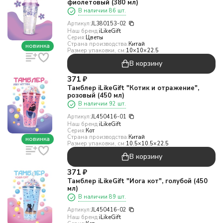
фиолетовый (380 мл)
В наличии 86 шт.
Артикул:
JL380153-02
Наш бренд:
iLikeGift
Серия:
Цветы
Страна производства:
Китай
новинка
Размер упаковки, см:
10×10×22.5
В корзину
371
₽
Тамблер iLikeGift "Котик и отражение",
розовый (450 мл)
В наличии 92 шт.
Артикул:
JL450416-01
Наш бренд:
iLikeGift
Серия:
Кот
Страна производства:
Китай
новинка
Размер упаковки, см:
10.5×10.5×22.5
В корзину
371
₽
Тамблер iLikeGift "Йога кот", голубой (450
мл)
В наличии 89 шт.
Артикул:
JL450416-02
Наш бренд:
iLikeGift