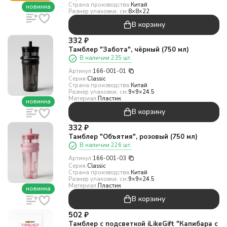
Страна производства:
Китай
новинка
Размер упаковки, см:
8×8×22
В корзину
332
₽
Тамблер "Забота", чёрный (750 мл)
В наличии 235 шт.
Артикул:
166-001-01
Серия:
Classic
Страна производства:
Китай
Размер упаковки, см:
9×9×24.5
Материал:
Пластик
новинка
В корзину
332
₽
Тамблер "Объятия", розовый (750 мл)
В наличии 226 шт.
Артикул:
166-001-03
Серия:
Classic
Страна производства:
Китай
Размер упаковки, см:
9×9×24.5
Материал:
Пластик
новинка
В корзину
502
₽
Тамблер с подсветкой iLikeGift "Капибара с