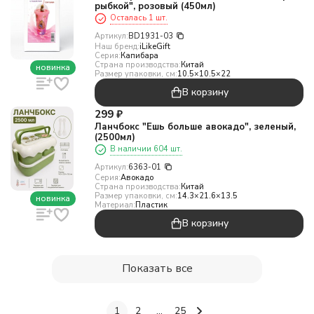
рыбкой", розовый (450мл)
Осталась 1 шт.
Артикул:
BD1931-03
Наш бренд:
iLikeGift
Серия:
Капибара
Страна производства:
Китай
новинка
Размер упаковки, см:
10.5×10.5×22
В корзину
299
₽
Ланчбокс "Ешь больше авокадо", зеленый,
(2500мл)
В наличии 604 шт.
Артикул:
6363-01
Серия:
Авокадо
Страна производства:
Китай
Размер упаковки, см:
14.3×21.6×13.5
новинка
Материал:
Пластик
В корзину
Показать все
1
2
...
25