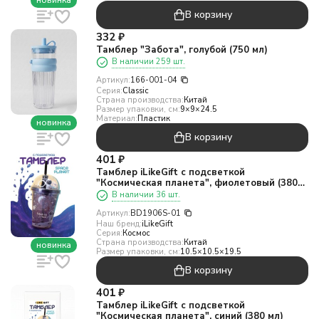
новинка
В корзину
332
₽
Тамблер "Забота", голубой (750 мл)
В наличии 259 шт.
Артикул:
166-001-04
Серия:
Classic
Страна производства:
Китай
Размер упаковки, см:
9×9×24.5
Материал:
Пластик
новинка
В корзину
401
₽
Тамблер iLikeGift с подсветкой
"Космическая планета", фиолетовый (380
мл)
В наличии 36 шт.
Артикул:
BD1906S-01
Наш бренд:
iLikeGift
Серия:
Космос
Страна производства:
Китай
новинка
Размер упаковки, см:
10.5×10.5×19.5
В корзину
401
₽
Тамблер iLikeGift с подсветкой
"Космическая планета", синий (380 мл)