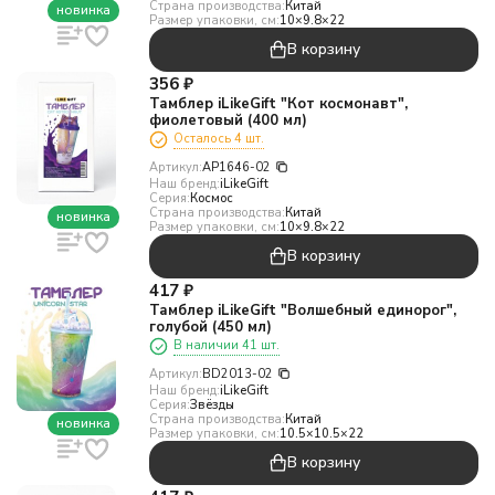
Страна производства:
Китай
новинка
Размер упаковки, см:
10×9.8×22
В корзину
356
₽
Тамблер iLikeGift "Кот космонавт",
фиолетовый (400 мл)
Осталось 4 шт.
Артикул:
AP1646-02
Наш бренд:
iLikeGift
Серия:
Космос
Страна производства:
Китай
новинка
Размер упаковки, см:
10×9.8×22
В корзину
417
₽
Тамблер iLikeGift "Волшебный единорог",
голубой (450 мл)
В наличии 41 шт.
Артикул:
BD2013-02
Наш бренд:
iLikeGift
Серия:
Звёзды
Страна производства:
Китай
новинка
Размер упаковки, см:
10.5×10.5×22
В корзину