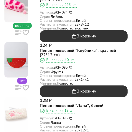
(19*5*7 см)
В наличии 993 шт.
Артикул:
80P-074
Серия:
Любовь
Страна производства:
Китай
Размер упаковки, см:
23×3×12
новинка
Материал:
Полиэстер, иск. мех.
В корзину
124
₽
Пенал плюшевый "Клубника", красный
(22*12 см)
В наличии 40 шт.
Артикул:
80P-095
Серия:
Фрукты
Страна производства:
Китай
Размер упаковки, см:
25×14×1
хит
Материал:
Полиэстер
В корзину
128
₽
Пенал плюшевый "Лапа", белый
В наличии 12 шт.
Артикул:
80P-098
Серия:
Лапка
Страна производства:
Китай
Размер упаковки, см:
23×12×1