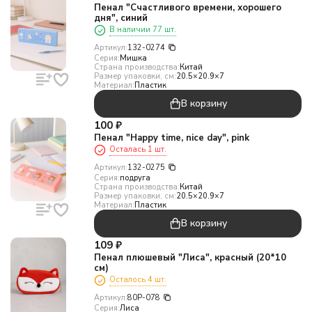
Пенал "Счастливого времени, хорошего
дня", синий
В наличии 77 шт.
Артикул:
132-0274
Серия:
Мишка
Страна производства:
Китай
Размер упаковки, см:
20.5×20.9×7
Материал:
Пластик
В корзину
100
₽
Пенал "Happy time, nice day", pink
Осталась 1 шт.
Артикул:
132-0275
Серия:
подруга
Страна производства:
Китай
Размер упаковки, см:
20.5×20.9×7
Материал:
Пластик
В корзину
109
₽
Пенал плюшевый "Лиса", красный (20*10
см)
Осталось 4 шт.
Артикул:
80P-078
Серия:
Лиса