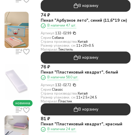
В корзину
74
₽
Пенал "Арбузное лето", синий (11,6*19 см)
В наличии 47 шт.
Артикул:
132-0299
Серия:
Собака
Страна производства:
Китай
Размер упаковки, см:
11×20×0.5
Материал:
Текстиль
В корзину
76
₽
Пенал "Пластиковый квадрат", белый
В наличии 580 шт.
Артикул:
132-0272
Серия:
Classic
Страна производства:
Китай
Размер упаковки, см:
11×2.5×24.5
Материал:
Пластик
новинка
В корзину
81
₽
Пенал "Пластиковый квадрат", красный
В наличии 24 шт.