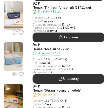
92
₽
Пенал "Пингвин", черный (21*11 см)
В наличии 81 шт.
Артикул:
132-0136
Серия:
Пингвин
Страна производства:
Китай
Размер упаковки, см:
11×20×0.5
Материал:
Текстиль
В корзину
94
₽
Пенал "Милый зайчик"
В наличии 12 шт.
Артикул:
111-TED41-03
Серия:
Зайчик
Страна производства:
Китай
Размер упаковки, см:
5.5×20×4
Материал:
ПВХ
В корзину
94
₽
Пенал "Жизнь лучше с тобой"
Осталось 4 шт.
Артикул:
111-TED41-04
Серия:
Собака
Страна производства:
Китай