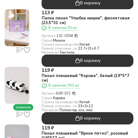
В корзину
113
₽
Папка пенал "Улыбка мишки", фиолетовая
(23,5*31 см)
В наличии 93 шт.
Артикул:
132-0304
Серия:
Мишка
Страна производства:
Китай
Размер упаковки, см:
23.7×31×0.7
Материал:
Текстиль
В корзину
119
₽
Пенал плюшевый "Корова", белый (19*5*7
см)
В наличии 993 шт.
Артикул:
80P-071
Серия:
Корова
Страна производства:
Китай
Размер упаковки, см:
23×3×12
новинка
Материал:
Полиэстер, иск. мех.
В корзину
119
₽
Пенал плюшевый "Яркое пятно", розовый