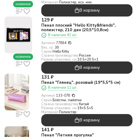
Материал:
Полиэстер, иск. мех.
новинка
В корзину
129
₽
Пенал плоский "Hello Kitty&friends",
полиэстер, 210 ден (20,5*10,8см)
В наличии 42 шт.
Артикул:
77884
Вес, гр.:
30
Серия:
Hello Kitty
Страна производства:
Россия
новинка
Размер упаковки, см:
10.5×20.5×1
В корзину
131
₽
Пенал "Глянец", розовый (19*5,5*5 см)
В наличии 11 шт.
Артикул:
133-078
Серия:
Блёстки, пайетки
Страна производства:
Китай
Размер упаковки, см:
19×5.5×5
Материал:
Полиэстер
В корзину
141
₽
Пенал "Летняя прогулка"