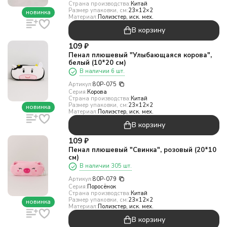
Страна производства:
Китай
Размер упаковки, см:
23×12×2
новинка
Материал:
Полиэстер, иск. мех.
В корзину
109
₽
Пенал плюшевый "Улыбающаяся корова",
белый (10*20 см)
В наличии 6 шт.
Артикул:
80P-075
Серия:
Корова
Страна производства:
Китай
Размер упаковки, см:
23×12×2
новинка
Материал:
Полиэстер, иск. мех.
В корзину
109
₽
Пенал плюшевый "Свинка", розовый (20*10
см)
В наличии 305 шт.
Артикул:
80P-079
Серия:
Поросёнок
Страна производства:
Китай
Размер упаковки, см:
23×12×2
новинка
Материал:
Полиэстер, иск. мех.
В корзину