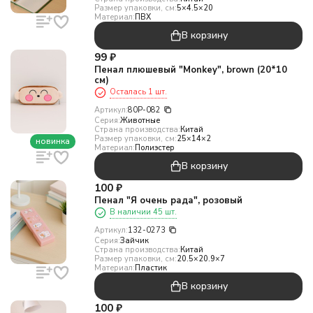
Размер упаковки, см:
5×4.5×20
Материал:
ПВХ
В корзину
99
₽
Пенал плюшевый "Monkey", brown (20*10
см)
Осталась 1 шт.
Артикул:
80P-082
Серия:
Животные
Страна производства:
Китай
Размер упаковки, см:
25×14×2
новинка
Материал:
Полиэстер
В корзину
100
₽
Пенал "Я очень рада", розовый
В наличии 45 шт.
Артикул:
132-0273
Серия:
Зайчик
Страна производства:
Китай
Размер упаковки, см:
20.5×20.9×7
Материал:
Пластик
В корзину
100
₽