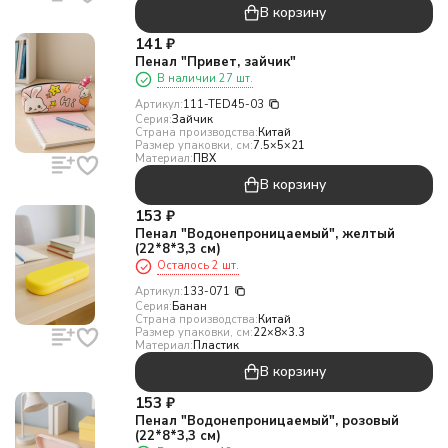
В корзину
141
₽
Пенал "Привет, зайчик"
В наличии 27 шт.
Артикул:
111-TED45-03
Серия:
Зайчик
Страна производства:
Китай
Размер упаковки, см:
7.5×5×21
Материал:
ПВХ
В корзину
153
₽
Пенал "Водонепроницаемый", желтый
(22*8*3,3 см)
Осталось 2 шт.
Артикул:
133-071
Серия:
Банан
Страна производства:
Китай
Размер упаковки, см:
22×8×3.3
Материал:
Пластик
В корзину
153
₽
Пенал "Водонепроницаемый", розовый
(22*8*3,3 см)