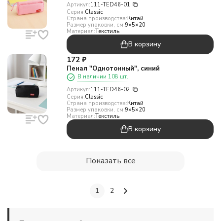
Артикул:
111-TED46-01
Серия:
Classic
Страна производства:
Китай
Размер упаковки, см:
9×5×20
Материал:
Текстиль
В корзину
172
₽
Пенал "Однотонный", синий
В наличии 108 шт.
Артикул:
111-TED46-02
Серия:
Classic
Страна производства:
Китай
Размер упаковки, см:
9×5×20
Материал:
Текстиль
В корзину
Показать все
1
2