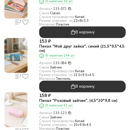
В наличии 18 шт.
Артикул:
133-072
Серия:
Classic
Страна производства:
Китай
Размер упаковки, см:
22×8×3.3
Материал:
Пластик
В корзину
153
₽
Пенал "Мой друг зайка", синий (21,5*9,5*4,5
см)
В наличии 144 шт.
Артикул:
133-084
Серия:
Зайчик
Страна производства:
Китай
Размер упаковки, см:
21.5×9.5×4.5
Материал:
Текстиль
В корзину
158
₽
Пенал "Розовый зайчик", (4,5*20*9,8 см)
В наличии 61 шт.
Артикул:
133-123
Серия:
Зайчик
Страна производства:
Китай
Размер упаковки, см:
20×9.8×4.5
Материал:
Пластик