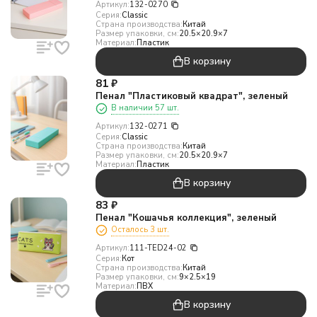
Артикул:
132-0270
Серия:
Classic
Страна производства:
Китай
Размер упаковки, см:
20.5×20.9×7
Материал:
Пластик
В корзину
81
₽
Пенал "Пластиковый квадрат", зеленый
В наличии 57 шт.
Артикул:
132-0271
Серия:
Classic
Страна производства:
Китай
Размер упаковки, см:
20.5×20.9×7
Материал:
Пластик
В корзину
83
₽
Пенал "Кошачья коллекция", зеленый
Осталось 3 шт.
Артикул:
111-TED24-02
Серия:
Кот
Страна производства:
Китай
Размер упаковки, см:
9×2.5×19
Материал:
ПВХ
В корзину