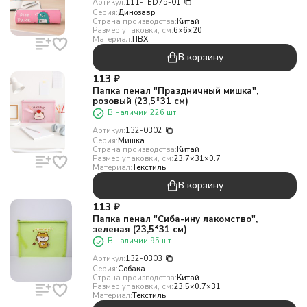
Артикул:
111-TED75-01
Серия:
Динозавр
Страна производства:
Китай
Размер упаковки, см:
6×6×20
Материал:
ПВХ
В корзину
113
₽
Папка пенал "Праздничный мишка",
розовый (23,5*31 см)
В наличии 226 шт.
Артикул:
132-0302
Серия:
Мишка
Страна производства:
Китай
Размер упаковки, см:
23.7×31×0.7
Материал:
Текстиль
В корзину
113
₽
Папка пенал "Сиба-ину лакомство",
зеленая (23,5*31 см)
В наличии 95 шт.
Артикул:
132-0303
Серия:
Собака
Страна производства:
Китай
Размер упаковки, см:
23.5×0.7×31
Материал:
Текстиль