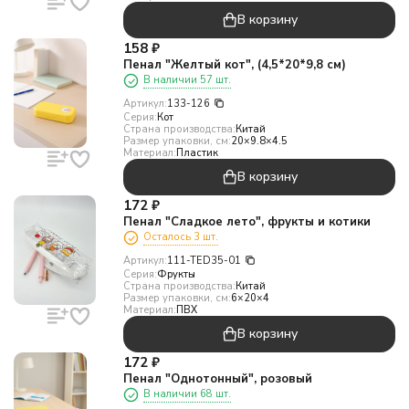
В корзину
158
₽
Пенал "Желтый кот", (4,5*20*9,8 см)
В наличии 57 шт.
Артикул:
133-126
Серия:
Кот
Страна производства:
Китай
Размер упаковки, см:
20×9.8×4.5
Материал:
Пластик
В корзину
172
₽
Пенал "Сладкое лето", фрукты и котики
Осталось 3 шт.
Артикул:
111-TED35-01
Серия:
Фрукты
Страна производства:
Китай
Размер упаковки, см:
6×20×4
Материал:
ПВХ
В корзину
172
₽
Пенал "Однотонный", розовый
В наличии 68 шт.