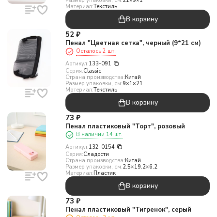
Размер упаковки, см:
21×9×1
Материал:
Текстиль
В корзину
52
₽
Пенал "Цветная сетка", черный (9*21 см)
Осталось 2 шт.
Артикул:
133-091
Серия:
Classic
Страна производства:
Китай
Размер упаковки, см:
9×1×21
Материал:
Текстиль
В корзину
73
₽
Пенал пластиковый "Торт", розовый
В наличии 14 шт.
Артикул:
132-0154
Серия:
Сладости
Страна производства:
Китай
Размер упаковки, см:
2.5×19.2×6.2
Материал:
Пластик
В корзину
73
₽
Пенал пластиковый "Тигренок", серый