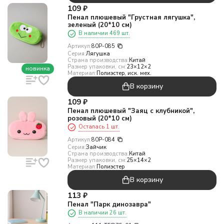
109
₽
Пенал плюшевый "Грустная лягушка",
зеленый (20*10 см)
В наличии 469 шт.
Артикул:
80P-085
Серия:
Лягушка
Страна производства:
Китай
Размер упаковки, см:
23×12×2
новинка
Материал:
Полиэстер, иск. мех.
В корзину
109
₽
Пенал плюшевый "Заяц с клубникой",
розовый (20*10 см)
Осталась 1 шт.
Артикул:
80P-084
Серия:
Зайчик
Страна производства:
Китай
Размер упаковки, см:
25×14×2
Материал:
Полиэстер
В корзину
113
₽
Пенал "Парк динозавра"
В наличии 26 шт.