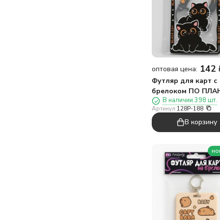
142
оптовая цена:
Футляр для карт с
брелоком ПО ПЛА
В наличии 398 шт.
"Внимательные кот
Артикул:
128P-188
черный
В корзину
но