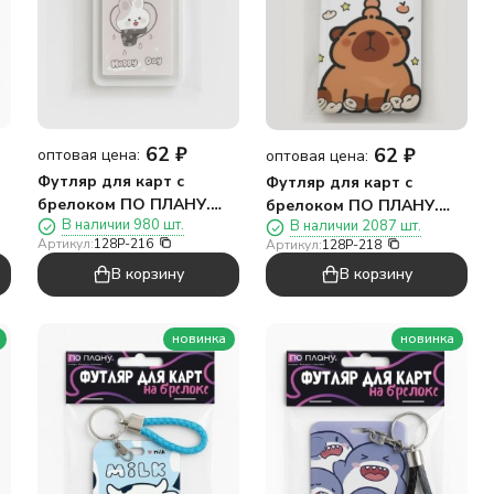
62
₽
62
₽
оптовая цена:
оптовая цена:
Футляр для карт с
Футляр для карт с
брелоком ПО ПЛАНУ.
брелоком ПО ПЛАНУ.
В наличии 980 шт.
В наличии 2087 шт.
"Счастливый зайка",
"Деньги", коричневый
Артикул:
128P-216
Артикул:
128P-218
серый
В корзину
В корзину
новинка
новинка