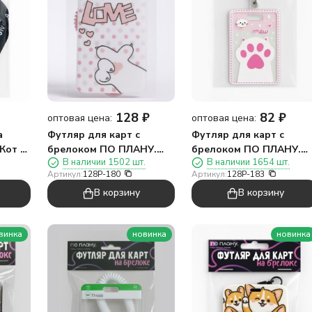
128
₽
82
₽
оптовая цена:
оптовая цена:
а
Футляр для карт с
Футляр для карт с
Кот с
брелоком ПО ПЛАНУ.
брелоком ПО ПЛАНУ.
В наличии 1502 шт.
В наличии 1654 шт.
"Лапка с сердечком",
"Милая лапка", розовы
Артикул:
128P-180
Артикул:
128P-183
розовый
В корзину
В корзину
винка
новинка
новинка