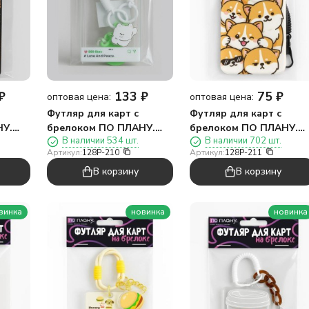
₽
133
₽
75
₽
оптовая цена:
оптовая цена:
Футляр для карт с
Футляр для карт с
НУ.
брелоком ПО ПЛАНУ.
брелоком ПО ПЛАНУ.
В наличии 534 шт.
В наличии 702 шт.
ы",
"Навсегда", зеленый
"Плохие котики",
Артикул:
128P-210
Артикул:
128P-211
коричневый
В корзину
В корзину
винка
новинка
новинка