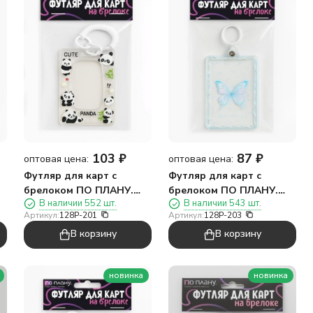
103
₽
87
₽
оптовая цена:
оптовая цена:
Футляр для карт с
Футляр для карт с
брелоком ПО ПЛАНУ.
брелоком ПО ПЛАНУ.
В наличии 552 шт.
В наличии 543 шт.
"Прекрасные панды",
"Весенняя бабочка",
Артикул:
128P-201
Артикул:
128P-203
прозрачный
прозрачная
В корзину
В корзину
новинка
новинка