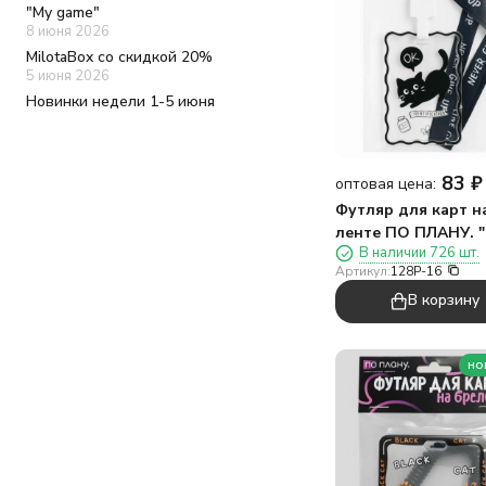
Фрукты
"My game"
Хомяк
8 июня 2026
Цветы
MilotaBox со скидкой 20%
подруга
5 июня 2026
Новинки недели 1-5 июня
83
₽
оптовая цена:
Футляр для карт н
ленте ПО ПЛАНУ. "
В наличии 726 шт.
рыбкой"
Артикул:
128P-16
В корзину
но