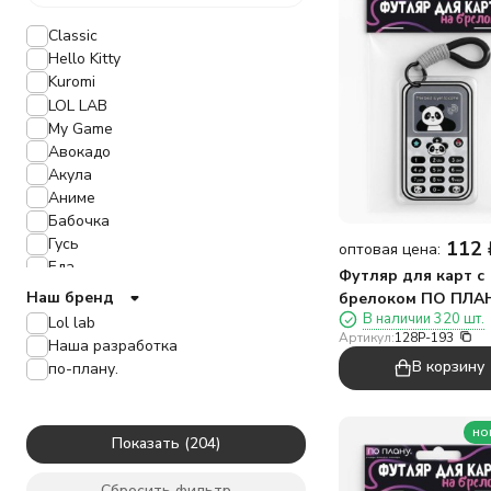
Classic
Hello Kitty
Kuromi
LOL LAB
My Game
Авокадо
Акула
Аниме
Бабочка
Гусь
112
оптовая цена:
Еда
Футляр для карт с
Единорог
Наш бренд
брелоком ПО ПЛА
Животные
В наличии 320 шт.
"Панда на связи", 
Lol lab
Зайчик
Артикул:
128P-193
Наша разработка
Звёзды
В корзину
по-плану.
Искусство
Капибара
Корова
но
Показать
Космос
Кот
Сбросить фильтр