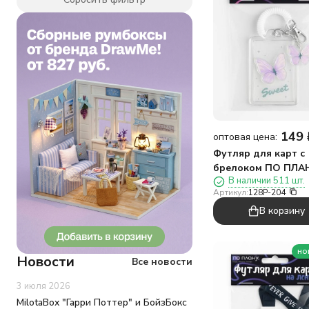
Лама
Лапка
Ленивец
Лето
Лиса
Любовь
Лягушка
Милота
Мишка
149
Море
оптовая цена:
Панда
Футляр для карт с
Поросёнок
брелоком ПО ПЛА
Приколы
В наличии 511 шт.
"Фиолетовая бабоч
Артикул:
128P-204
Путешествие
прозрачный
Растения
В корзину
Русалка
Сладости
Собака
но
Новости
Все новости
Сова
Утка
3 июля 2026
Фламинго
MilotaBox "Гарри Поттер" и БойзБокс