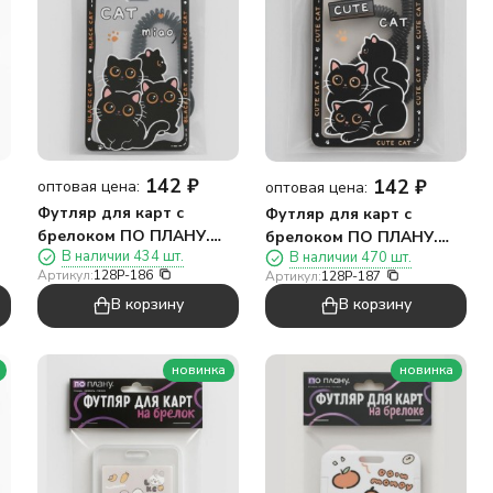
142
₽
142
₽
оптовая цена:
оптовая цена:
Футляр для карт с
Футляр для карт с
брелоком ПО ПЛАНУ.
брелоком ПО ПЛАНУ.
В наличии 434 шт.
В наличии 470 шт.
й
"Нежные котики",
"Игривые коты", черный
Артикул:
128P-186
Артикул:
128P-187
черный
В корзину
В корзину
новинка
новинка