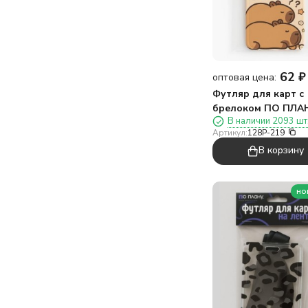
62
₽
оптовая цена:
Футляр для карт с
брелоком ПО ПЛА
В наличии 2093 шт
"Детеныш капибар
Артикул:
128P-219
коричневый
В корзину
но