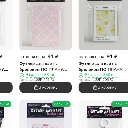
₽
91
₽
91
₽
оптовая цена:
оптовая цена:
Футляр для карт с
Футляр для карт с
НУ.
брелоком ПО ПЛАНУ.
брелоком ПО ПЛАНУ.
В наличии 58 шт.
В наличии 340 шт.
ка",
"Розовые банты",
"Привет, гусь", белый
Артикул:
128P-205
Артикул:
128P-206
розовый
В корзину
В корзину
винка
новинка
новинка