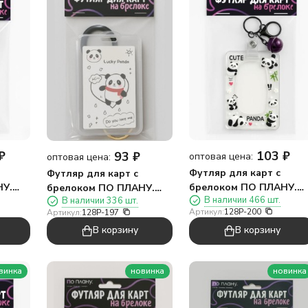
₽
103
₽
93
₽
оптовая цена:
оптовая цена:
Футляр для карт с
Футляр для карт с
НУ.
брелоком ПО ПЛАНУ.
брелоком ПО ПЛАНУ.
В наличии 466 шт.
В наличии 336 шт.
серый
"Веселые панды",
"Счастливая панда",
Артикул:
128P-200
Артикул:
128P-197
прозрачный
белый
В корзину
В корзину
винка
новинка
новинка