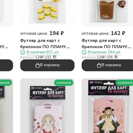
194
₽
142
₽
оптовая цена:
оптовая цена:
Футляр для карт с
Футляр для карт с
НУ.
брелоком ПО ПЛАНУ.
брелоком ПО ПЛАНУ.
.
В наличии 601 шт.
В наличии 184 шт.
ы",
"Бургер", прозрачный
"Кофейный",
Артикул:
128P-232
Артикул:
128P-235
прозрачный
В корзину
В корзину
винка
новинка
новинка