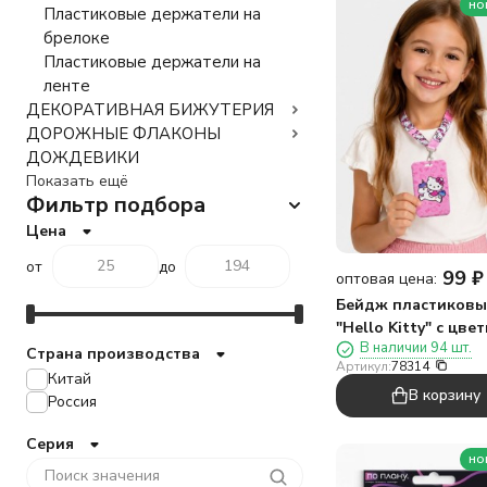
но
Пластиковые держатели на
брелоке
Пластиковые держатели на
ленте
ДЕКОРАТИВНАЯ БИЖУТЕРИЯ
ДОРОЖНЫЕ ФЛАКОНЫ
ДОЖДЕВИКИ
Показать ещё
Фильтр подбора
Цена
от
до
99
₽
оптовая цена:
Бейдж пластиков
"Hello Kitty" с цве
В наличии 94 шт.
лентой (7х11см), м
Страна производства
Артикул:
78314
Китай
В корзину
Россия
Серия
но