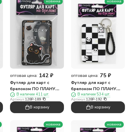
новинка
новинка
142
₽
75
₽
оптовая цена:
оптовая цена:
Футляр для карт с
Футляр для карт с
брелоком ПО ПЛАНУ.
брелоком ПО ПЛАНУ.
В наличии 411 шт.
В наличии 534 шт.
"Умный кот", черный
"Панда в клеточку",
Артикул:
128P-189
Артикул:
128P-192
черно-белый
В корзину
В корзину
новинка
новинка