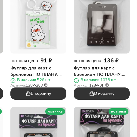
91
₽
136
₽
оптовая цена:
оптовая цена:
Футляр для карт с
Футляр для карт с
брелоком ПО ПЛАНУ.
брелоком ПО ПЛАНУ.
В наличии 526 шт.
В наличии 1078 шт.
"Хороший день", белый
"Песня на века", черный
Артикул:
128P-208
Артикул:
128P-01
В корзину
В корзину
новинка
новинка