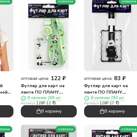
винка
новинка
новинка
122
₽
83
₽
оптовая цена:
оптовая цена:
ый
Футляр для карт на
Футляр для карт на
тной
ленте ПО ПЛАНУ.
ленте ПО ПЛАНУ.
В наличии 288 шт.
В наличии 280 шт.
икс
"Милая панда"
"Милый кот"
Артикул:
128P-12
Артикул:
128P-17
В корзину
В корзину
винка
новинка
новинка