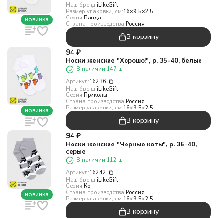
Наш бренд:
iLikeGift
Размер упаковки, см:
16×9.5×2.5
Серия:
Панда
новинка
Страна производства:
Россия
В корзину
94
₽
Носки женские "Хорошо!", р. 35-40, белые
В наличии 147 шт.
Артикул:
16236
Наш бренд:
iLikeGift
Серия:
Приколы
Страна производства:
Россия
Размер упаковки, см:
16×9.5×2.5
новинка
В корзину
94
₽
Носки женские "Черные коты", р. 35-40,
серые
В наличии 112 шт.
Артикул:
16242
Наш бренд:
iLikeGift
Серия:
Кот
Страна производства:
Россия
новинка
Размер упаковки, см:
16×9.5×2.5
В корзину