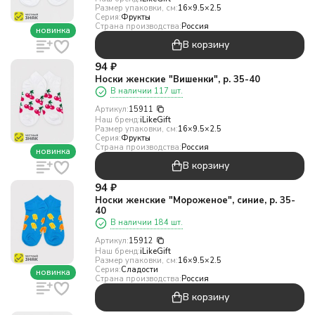
Размер упаковки, см:
16×9.5×2.5
Серия:
Фрукты
Страна производства:
Россия
новинка
В корзину
94
₽
Носки женские "Вишенки", р. 35-40
В наличии 117 шт.
Артикул:
15911
Наш бренд:
iLikeGift
Размер упаковки, см:
16×9.5×2.5
Серия:
Фрукты
Страна производства:
Россия
новинка
В корзину
94
₽
Носки женские "Мороженое", синие, р. 35-
40
В наличии 184 шт.
Артикул:
15912
Наш бренд:
iLikeGift
Размер упаковки, см:
16×9.5×2.5
Серия:
Сладости
новинка
Страна производства:
Россия
В корзину