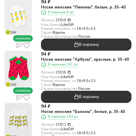
94
₽
Носки женские "Лимоны", белые, р. 35-40
В наличии 6 шт.
Артикул:
15916
Наш бренд:
iLikeGift
Размер упаковки, см:
16×9.5×2.5
Серия:
Фрукты
Страна производства:
Россия
новинка
В корзину
94
₽
Носки женские "Арбузы", красные, р. 35-40
В наличии 161 шт.
Артикул:
15918
Наш бренд:
iLikeGift
Размер упаковки, см:
16×9.5×2.5
Серия:
Фрукты
Страна производства:
Россия
новинка
В корзину
94
₽
Носки женские "Бананы", белые, р. 35-40
В наличии 193 шт.
Артикул:
15921
Наш бренд:
iLikeGift
Размер упаковки, см:
16×9.5×2.5