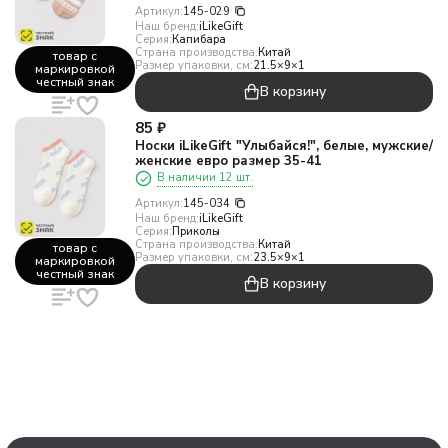
Артикул:
145-029
Наш бренд:
iLikeGift
Серия:
Капибара
Страна производства:
Китай
товар с
Размер упаковки, см:
21.5×9×1
маркировкой
честный знак
В корзину
85
₽
Носки iLikeGift "Улыбайся!", белые, мужские/
женские евро размер 35-41
В наличии 12 шт.
Артикул:
145-034
Наш бренд:
iLikeGift
Серия:
Приколы
Страна производства:
Китай
товар с
Размер упаковки, см:
23.5×9×1
маркировкой
честный знак
В корзину