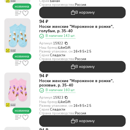
Серия:
Банан
Страна производства:
Россия
новинка
В корзину
94
₽
Носки женские "Мороженое в рожке",
голубые, р. 35-40
В наличии 143 шт.
Артикул:
15922
Наш бренд:
iLikeGift
Размер упаковки, см:
16×9.5×2.5
Серия:
Сладости
новинка
Страна производства:
Россия
В корзину
94
₽
Носки женские "Мороженое в рожке",
розовые, р. 35-40
В наличии 160 шт.
Артикул:
15923
Наш бренд:
iLikeGift
Размер упаковки, см:
16×9.5×2.5
Серия:
Сладости
новинка
Страна производства:
Россия
В корзину