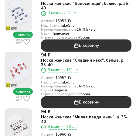
Носки женские "Велосипеды", белые, р. 35-
40
В наличии 92 шт.
Артикул:
15953
Наш бренд:
iLikeGift
Размер упаковки, см:
16×9.5×2.5
Серия:
Транспорт
новинка
Страна производства:
Россия
В корзину
94
₽
Носки женские "Сладкий кекс", белые, р.
35-40
В наличии 161 шт.
Артикул:
15957
Наш бренд:
iLikeGift
Размер упаковки, см:
16×9.5×2.5
Серия:
Сладости
новинка
Страна производства:
Россия
В корзину
94
₽
Носки женские "Милая панда мини", р. 35-
40
В наличии 20 шт.
Артикул:
15960