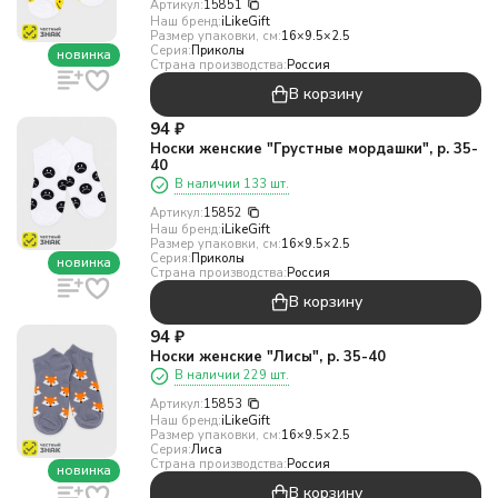
Артикул:
15851
Наш бренд:
iLikeGift
Размер упаковки, см:
16×9.5×2.5
Серия:
Приколы
новинка
Страна производства:
Россия
В корзину
94
₽
Носки женские "Грустные мордашки", р. 35-
40
В наличии 133 шт.
Артикул:
15852
Наш бренд:
iLikeGift
Размер упаковки, см:
16×9.5×2.5
Серия:
Приколы
новинка
Страна производства:
Россия
В корзину
94
₽
Носки женские "Лисы", р. 35-40
В наличии 229 шт.
Артикул:
15853
Наш бренд:
iLikeGift
Размер упаковки, см:
16×9.5×2.5
Серия:
Лиса
Страна производства:
Россия
новинка
В корзину