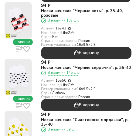
94
₽
Носки женские "Черные коты", р. 35-40,
розовые
В наличии 132 шт.
Артикул:
16243
Наш бренд:
iLikeGift
Серия:
Кот
Страна производства:
Россия
новинка
Размер упаковки, см:
16×9.5×2.5
В корзину
94
₽
Носки женские "Черные сердечки", р. 35-40
В наличии 145 шт.
Артикул:
15850
Наш бренд:
iLikeGift
Размер упаковки, см:
16×9.5×2.5
Серия:
Любовь
Страна производства:
Россия
новинка
В корзину
94
₽
Носки женские "Счастливые мордашки", р.
35-40
В наличии 59 шт.