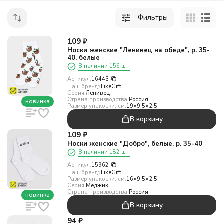
Фильтры
109
₽
Носки женские "Ленивец на обеде", р. 35-
40, белые
В наличии 156 шт.
Артикул:
16443
Наш бренд:
iLikeGift
Серия:
Ленивец
Страна производства:
Россия
новинка
Размер упаковки, см:
19×9.5×2.5
В корзину
109
₽
Носки женские "Добро", белые, р. 35-40
В наличии 182 шт.
Артикул:
15962
Наш бренд:
iLikeGift
Размер упаковки, см:
16×9.5×2.5
Серия:
Меджик
Страна производства:
Россия
новинка
В корзину
94
₽