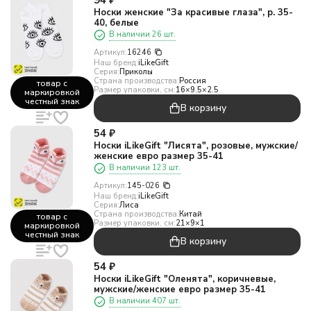
94
₽
Носки женские "За красивые глаза", р. 35-
40, белые
В наличии 26 шт.
Артикул:
16246
Наш бренд:
iLikeGift
Серия:
Приколы
Страна производства:
Россия
товар с
Размер упаковки, см:
16×9.5×2.5
маркировкой
честный знак
В корзину
54
₽
Носки iLikeGift "Лисята", розовые, мужские/
женские евро размер 35-41
В наличии 123 шт.
Артикул:
145-026
Наш бренд:
iLikeGift
Серия:
Лиса
Страна производства:
Китай
товар с
Размер упаковки, см:
21×9×1
маркировкой
честный знак
В корзину
54
₽
Носки iLikeGift "Оленята", коричневые,
мужские/женские евро размер 35-41
В наличии 407 шт.