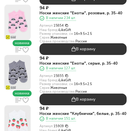
94
₽
Носки женские "Еноты", розовые, р. 35-40
В наличии 234 шт.
Артикул:
15854
Наш бренд:
iLikeGift
Размер упаковки, см:
16×9.5×2.5
Серия:
Животные
Страна производства:
Россия
новинка
В корзину
94
₽
Носки женские "Еноты", серые, р. 35-40
В наличии 127 шт.
Артикул:
15855
Наш бренд:
iLikeGift
Размер упаковки, см:
16×9.5×2.5
Серия:
Животные
Страна производства:
Россия
новинка
В корзину
94
₽
Носки женские "Клубнички", белые, р. 35-40
В наличии 151 шт.
Артикул:
15909
Наш бренд:
iLikeGift