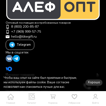
Оптовый поставщик востребованных товаров
8 (800) 200-85-87
+7 (969) 999-57-75
hello@ilikegift.ru
Telegram
Мы в соцсетях
Каталог товаров
Чтобы ваш опыт на сайте был приятным и быстрым,
О компании
Хорошо
мы используем файлы cookie. Ваше согласие
Помощь
позволяет нам становиться лучше для вас.
Политика персональных данных
© 2012-2026 ООО "Первая торговая компания"
Главная
Каталог
Корзина
Избранное
Войти