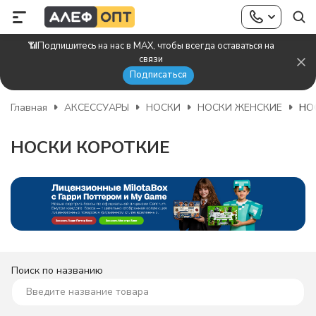
📶Подпишитесь на нас в MAX, чтобы всегда оставаться на
связи
Подписаться
Главная
АКСЕССУАРЫ
НОСКИ
НОСКИ ЖЕНСКИЕ
НО
НОСКИ КОРОТКИЕ
Поиск по названию