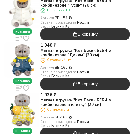
Мягкая игрушка "Кот Басик БЕБИ в
комбинезоне "Гусик" (20 см)
В наличии 10 шт.
Артикул:
BB-159
Страна производства:
Россия
Серия:
Басик и Ко
новинка
В корзину
1 948
₽
Мягкая игрушка "Кот Басик БЕБИ в
комбинезоне "Деним" (20 см)
Осталось 4 шт.
Артикул:
BB-161
Страна производства:
Россия
Серия:
Басик и Ко
новинка
В корзину
1 936
₽
Мягкая игрушка "Кот Басик БЕБИ в
комбинезоне в клетку" (20 см)
Осталось 5 шт.
Артикул:
BB-165
Страна производства:
Россия
Серия:
Басик и Ко
новинка
В корзину