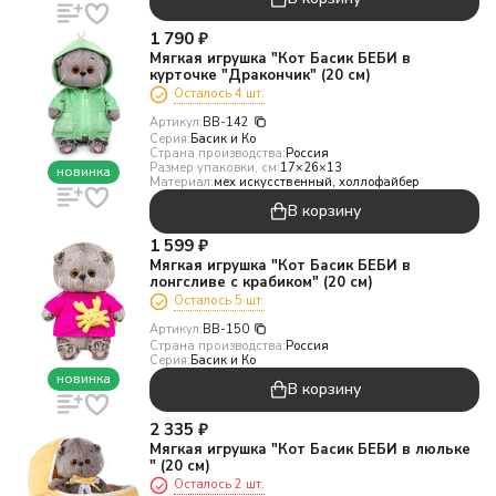
1 790
₽
Мягкая игрушка "Кот Басик БЕБИ в
курточке "Дракончик" (20 см)
Осталось 4 шт.
Артикул:
BB-142
Серия:
Басик и Ко
Страна производства:
Россия
Размер упаковки, см:
17×26×13
новинка
Материал:
мех искусственный, холлофайбер
В корзину
1 599
₽
Мягкая игрушка "Кот Басик БЕБИ в
лонгсливе с крабиком" (20 см)
Осталось 5 шт.
Артикул:
BB-150
Страна производства:
Россия
Серия:
Басик и Ко
новинка
В корзину
2 335
₽
Мягкая игрушка "Кот Басик БЕБИ в люльке
" (20 см)
Осталось 2 шт.