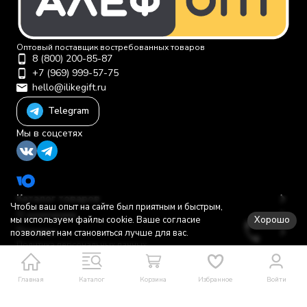
Оптовый поставщик востребованных товаров
8 (800) 200-85-87
+7 (969) 999-57-75
hello@ilikegift.ru
Telegram
Мы в соцсетях
Каталог товаров
Чтобы ваш опыт на сайте был приятным и быстрым,
О компании
Хорошо
мы используем файлы cookie. Ваше согласие
Помощь
позволяет нам становиться лучше для вас.
Политика персональных данных
© 2012-2026 ООО "Первая торговая компания"
Главная
Каталог
Корзина
Избранное
Войти