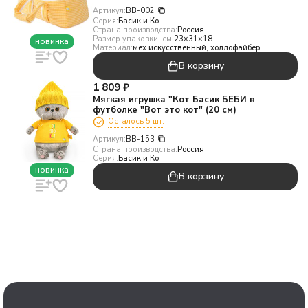
Артикул:
BB-002
Серия:
Басик и Ко
Страна производства:
Россия
Размер упаковки, см:
23×31×18
новинка
Материал:
мех искусственный, холлофайбер
В корзину
1 809
₽
Мягкая игрушка "Кот Басик БЕБИ в
футболке "Вот это кот" (20 см)
Осталось 5 шт.
Артикул:
BB-153
Страна производства:
Россия
Серия:
Басик и Ко
новинка
В корзину