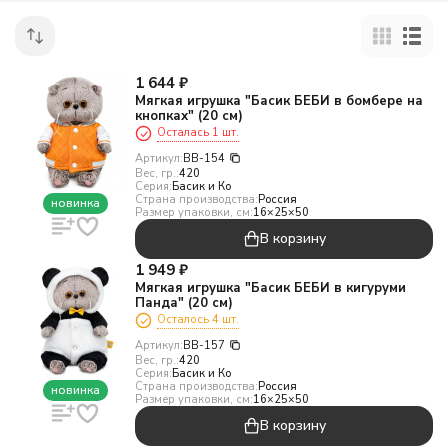
1 644
₽
Мягкая игрушка "Басик БЕБИ в бомбере на
кнопках" (20 см)
Осталась 1 шт.
Артикул:
BB-154
Вес, гр.:
420
Серия:
Басик и Ко
Страна производства:
Россия
новинка
Размер упаковки, см:
16×25×50
В корзину
1 949
₽
Мягкая игрушка "Басик БЕБИ в кигуруми
Панда" (20 см)
Осталось 4 шт.
Артикул:
BB-157
Вес, гр.:
420
Серия:
Басик и Ко
Страна производства:
Россия
новинка
Размер упаковки, см:
16×25×50
В корзину