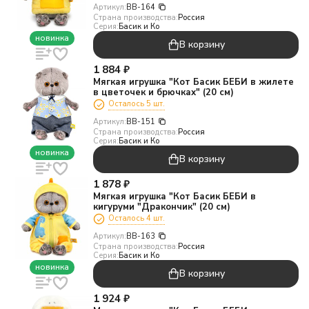
Артикул:
BB-164
Страна производства:
Россия
Серия:
Басик и Ко
новинка
В корзину
1 884
₽
Мягкая игрушка "Кот Басик БЕБИ в жилете
в цветочек и брючках" (20 см)
Осталось 5 шт.
Артикул:
BB-151
Страна производства:
Россия
Серия:
Басик и Ко
новинка
В корзину
1 878
₽
Мягкая игрушка "Кот Басик БЕБИ в
кигуруми "Дракончик" (20 см)
Осталось 4 шт.
Артикул:
BB-163
Страна производства:
Россия
Серия:
Басик и Ко
новинка
В корзину
1 924
₽