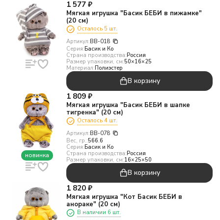
1 577
₽
Мягкая игрушка "Басик БЕБИ в пижамке"
(20 см)
Осталось 5 шт.
Артикул:
BB-018
Серия:
Басик и Ко
Страна производства:
Россия
Размер упаковки, см:
50×16×25
Материал:
Полиэстер
В корзину
1 809
₽
Мягкая игрушка "Басик БЕБИ в шапке
тигренка" (20 см)
Осталось 4 шт.
Артикул:
BB-078
Вес, гр.:
566.6
Серия:
Басик и Ко
Страна производства:
Россия
новинка
Размер упаковки, см:
16×25×50
В корзину
1 820
₽
Мягкая игрушка "Кот Басик БЕБИ в
анораке" (20 см)
В наличии 6 шт.