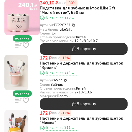
240,10
₽
-30%
343
₽
Подставка для зубных щёток iLikeGift
"Милый котик", 550 мл
В наличии 928 шт.
Артикул:
FC220237
Наш бренд:
iLikeGift
Серия:
Кот
Страна производства:
Китай
новинка
Размер упаковки, см:
12.9×8.3×10.7
В корзину
172
₽
-12%
195
₽
Настенный держатель для зубных щеток
"Кролик"
В наличии 324 шт.
Артикул:
6577
Серия:
Зайчик
Страна производства:
Китай
Размер упаковки, см:
9×10×13.5
новинка
Материал:
Пластик
В корзину
172
₽
-12%
195
₽
Настенный держатель для зубных щеток
"Мишка"
В наличии 211 шт.