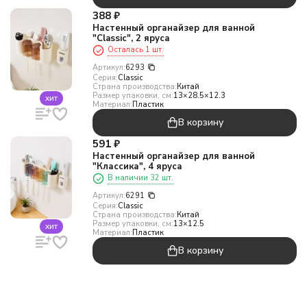
388
₽
Настенный органайзер для ванной
"Classic", 2 яруса
Осталась 1 шт.
Артикул:
6293
Серия:
Classic
Страна производства:
Китай
Размер упаковки, см:
13×28.5×12.3
хит
Материал:
Пластик
В корзину
591
₽
Настенный органайзер для ванной
"Классика", 4 яруса
В наличии 32 шт.
Артикул:
6291
Серия:
Classic
Страна производства:
Китай
Размер упаковки, см:
13×12.5
хит
Материал:
Пластик
В корзину