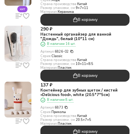
Серия:
Море
Страна производства:
Китай
Размер упаковки, см:
9×7×11
хит
Материал:
Керамика
В корзину
290
₽
Настенный органайзер для ванной
"Дождь", белый (10*11 см)
В наличии 16 шт.
Артикул:
6826-02
Серия:
Classic
Страна производства:
Китай
Размер упаковки, см:
10×11×8.5
Материал:
Пластик
В корзину
137
₽
Контейнер для зубных щеток / кистей
«Delicious food», white (20.5*7*5см)
В наличии 8 шт.
Артикул:
6873
Серия:
Приколы
Страна производства:
Китай
Размер упаковки, см:
20.5×7×5
Материал:
Пластик
В корзину