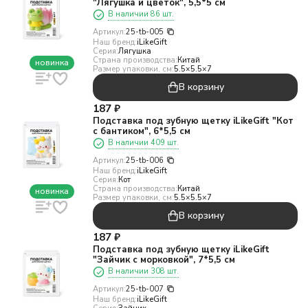
"Лягушка и цветок", 5,5*5 см
В наличии 86 шт.
Артикул:
25-tb-005
Наш бренд:
iLikeGift
Серия:
Лягушка
Страна производства:
Китай
новинка
Размер упаковки, см:
5.5×5.5×7
В корзину
187
₽
Подставка под зубную щетку iLikeGift "Кот
с бантиком", 6*5,5 см
В наличии 409 шт.
Артикул:
25-tb-006
Наш бренд:
iLikeGift
Серия:
Кот
Страна производства:
Китай
новинка
Размер упаковки, см:
5.5×5.5×7
В корзину
187
₽
Подставка под зубную щетку iLikeGift
"Зайчик с морковкой", 7*5,5 см
В наличии 308 шт.
Артикул:
25-tb-007
Наш бренд:
iLikeGift