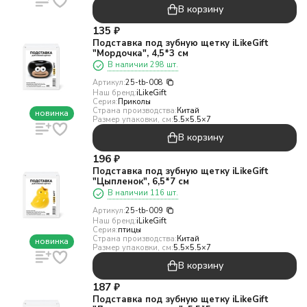
В корзину
135
₽
Подставка под зубную щетку iLikeGift
"Мордочка", 4,5*3 см
В наличии 298 шт.
Артикул:
25-tb-008
Наш бренд:
iLikeGift
Серия:
Приколы
Страна производства:
Китай
новинка
Размер упаковки, см:
5.5×5.5×7
В корзину
196
₽
Подставка под зубную щетку iLikeGift
"Цыпленок", 6,5*7 см
В наличии 116 шт.
Артикул:
25-tb-009
Наш бренд:
iLikeGift
Серия:
птицы
Страна производства:
Китай
новинка
Размер упаковки, см:
5.5×5.5×7
В корзину
187
₽
Подставка под зубную щетку iLikeGift