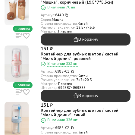
"Мишка", коричневый (19,5*7*5,5см)
В наличии 70 шт.
Артикул:
6440
Серия:
Мишка
Страна производства:
Китай
Размер упаковки, см:
19.5×7×5.5
новинка
Материал:
Пластик
В корзину
151
₽
Контейнер для зубных щеток / кистей
"Милый домик", розовый
В наличии 332 шт.
Артикул:
6983-01
Страна производства:
Китай
Размер упаковки, см:
7×7×20.5
Материал:
Пластик
новинка
Штрихкод:
6925874869833
В корзину
151
₽
Контейнер для зубных щеток / кистей
"Милый домик", синий
В наличии 336 шт.
Артикул:
6983-02
Страна производства:
Китай