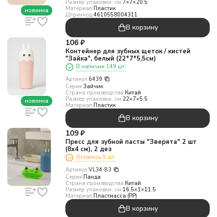
Размер упаковки, см:
7×7×20.5
Материал:
Пластик
новинка
Штрихкод:
4610558004311
В корзину
106
₽
Контейнер для зубных щеток / кистей
"Зайка", белый (22*7*5,5см)
В наличии 149 шт.
Артикул:
6439
Серия:
Зайчик
Страна производства:
Китай
Размер упаковки, см:
22×7×5.5
новинка
Материал:
Пластик
В корзину
109
₽
Пресс для зубной пасты "Зверята" 2 шт
(8х4 см), 2 дез
Осталось 5 шт.
Артикул:
VL34-83
Серия:
Панда
Страна производства:
Китай
Размер упаковки, см:
16.5×1×11.5
Материал:
Пластмасса (РР)
В корзину