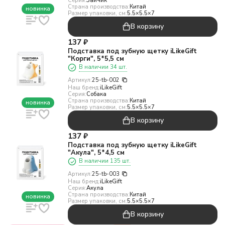
Серия:
Зайчик
Страна производства:
Китай
новинка
Размер упаковки, см:
5.5×5.5×7
В корзину
137
₽
Подставка под зубную щетку iLikeGift
"Корги", 5*5,5 см
В наличии 34 шт.
Артикул:
25-tb-002
Наш бренд:
iLikeGift
Серия:
Собака
Страна производства:
Китай
новинка
Размер упаковки, см:
5.5×5.5×7
В корзину
137
₽
Подставка под зубную щетку iLikeGift
"Акула", 5*4,5 см
В наличии 135 шт.
Артикул:
25-tb-003
Наш бренд:
iLikeGift
Серия:
Акула
Страна производства:
Китай
новинка
Размер упаковки, см:
5.5×5.5×7
В корзину