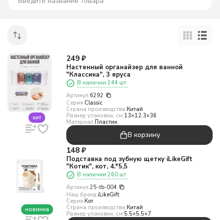
249
₽
Настенный органайзер для ванной
"Классика", 3 яруса
В наличии 244 шт.
Артикул:
6292
Серия:
Classic
Страна производства:
Китай
Размер упаковки, см:
13×12.3×36
хит
Материал:
Пластик
В корзину
148
₽
Подставка под зубную щетку iLikeGift
"Котик", кот, 4.*5,5
В наличии 260 шт.
Артикул:
25-tb-004
Наш бренд:
iLikeGift
Серия:
Кот
Страна производства:
Китай
новинка
Размер упаковки, см:
5.5×5.5×7