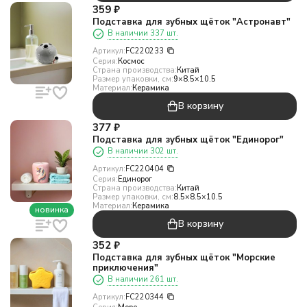
359
₽
Подставка для зубных щёток "Астронавт"
В наличии 337 шт.
Артикул:
FC220233
Серия:
Космос
Страна производства:
Китай
Размер упаковки, см:
9×8.5×10.5
Материал:
Керамика
В корзину
377
₽
Подставка для зубных щёток "Единорог"
В наличии 302 шт.
Артикул:
FC220404
Серия:
Единорог
Страна производства:
Китай
Размер упаковки, см:
8.5×8.5×10.5
Материал:
Керамика
новинка
В корзину
352
₽
Подставка для зубных щёток "Морские
приключения"
В наличии 261 шт.
Артикул:
FC220344