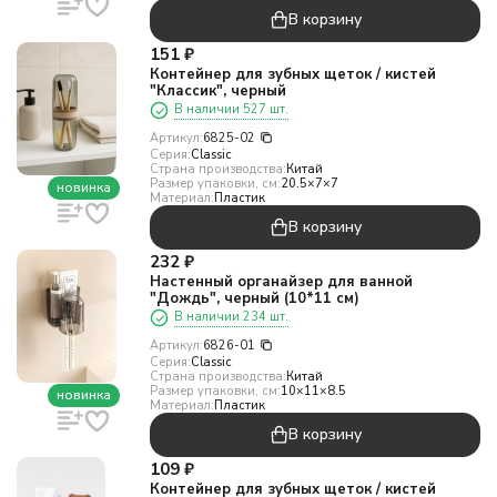
В корзину
151
₽
Контейнер для зубных щеток / кистей
"Классик", черный
В наличии 527 шт.
Артикул:
6825-02
Серия:
Classic
Страна производства:
Китай
Размер упаковки, см:
20.5×7×7
новинка
Материал:
Пластик
В корзину
232
₽
Настенный органайзер для ванной
"Дождь", черный (10*11 см)
В наличии 234 шт.
Артикул:
6826-01
Серия:
Classic
Страна производства:
Китай
Размер упаковки, см:
10×11×8.5
новинка
Материал:
Пластик
В корзину
109
₽
Контейнер для зубных щеток / кистей