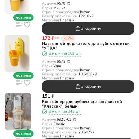
Артикул:
6578
Серия:
Мишка
Страна производства:
Китай
Размер упаковки, см:
12×10×9
новинка
Материал:
Пластик
В корзину
172
₽
-12%
195
₽
Настенный держатель для зубных щеток
"УТКА"
В наличии 102 шт.
Артикул:
6579
Серия:
Утка
Страна производства:
Китай
Размер упаковки, см:
13.5×10×9
новинка
Материал:
Пластик
В корзину
151
₽
Контейнер для зубных щеток / кистей
"Классик", белый
В наличии 343 шт.
Артикул:
6825-01
Серия:
Classic
Страна производства:
Китай
Размер упаковки, см:
20.5×7×7
новинка
Материал:
Пластик