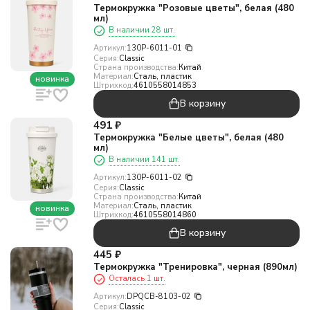
Термокружка "Розовые цветы", белая (480
мл)
В наличии 28 шт.
Артикул:
130P-6011-01
Серия:
Classic
Страна производства:
Китай
Материал:
Сталь, пластик
новинка
Штрихкод:
4610558014853
В корзину
491
₽
Термокружка "Белые цветы", белая (480
мл)
В наличии 141 шт.
Артикул:
130P-6011-02
Серия:
Classic
Страна производства:
Китай
Материал:
Сталь, пластик
новинка
Штрихкод:
4610558014860
В корзину
445
₽
Термокружка "Тренировка", черная (890мл)
Осталась 1 шт.
Артикул:
DPQCB-8103-02
Серия:
Classic