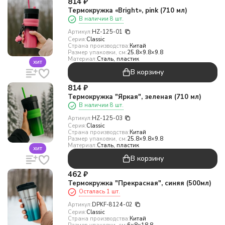
814
₽
Термокружка «Bright», pink (710 мл)
В наличии 8 шт.
Артикул:
HZ-125-01
Серия:
Classic
Страна производства:
Китай
Размер упаковки, см:
25.8×9.8×9.8
Материал:
Сталь, пластик
хит
В корзину
814
₽
Термокружка "Яркая", зеленая (710 мл)
В наличии 8 шт.
Артикул:
HZ-125-03
Серия:
Classic
Страна производства:
Китай
Размер упаковки, см:
25.8×9.8×9.8
Материал:
Сталь, пластик
хит
В корзину
462
₽
Термокружка "Прекрасная", синяя (500мл)
Осталась 1 шт.
Артикул:
DPKF-8124-02
Серия:
Classic
Страна производства:
Китай