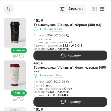
Фильтры
461
₽
Термокружка "Ландыш", чёрная (480 мл)
В наличии 53 шт.
Артикул:
130P-6010-01
Серия:
Classic
Страна производства:
Китай
Размер упаковки, см:
13.5×16.2×3.5
Материал:
Сталь, пластик
новинка
В корзину
461
₽
Термокружка "Ландыш", бело-красная (480
мл)
В наличии 10 шт.
Артикул:
130P-6010-02
Серия:
Classic
Страна производства:
Китай
Материал:
Сталь, пластик
новинка
Штрихкод:
4610558014846
В корзину
491
₽