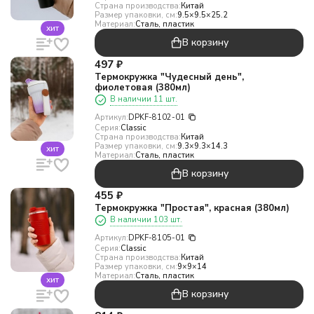
Страна производства:
Китай
Размер упаковки, см:
9.5×9.5×25.2
Материал:
Сталь, пластик
хит
В корзину
497
₽
Термокружка "Чудесный день",
фиолетовая (380мл)
В наличии 11 шт.
Артикул:
DPKF-8102-01
Серия:
Classic
Страна производства:
Китай
Размер упаковки, см:
9.3×9.3×14.3
хит
Материал:
Сталь, пластик
В корзину
455
₽
Термокружка "Простая", красная (380мл)
В наличии 103 шт.
Артикул:
DPKF-8105-01
Серия:
Classic
Страна производства:
Китай
Размер упаковки, см:
9×9×14
Материал:
Сталь, пластик
хит
В корзину