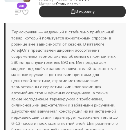
Размер упаковки, см:
6×8×18.8
Материал:
Сталь, пластик
хит
В корзину
Термокружки — надежный и стабильно прибыльный
товар, который пользуется ажиотажным спросом в
рознице вне зависимости от сезона. В каталоге
АлефОпт представлен широкий ассортимент
современных термостаканов объемом от компактных
380 мл до внушительных 890 мл. Мы предлагаем
модели под любые запросы покупателей: элегантные
матовые кружки с цветочными принтами для
ценителей эстетики, строгие металлические
термостаканы с герметичными клапанами для
автомобилистов и офисных сотрудников, а также
яркие молодежные термокружки с трубочками,
силиконовыми держателями и забавными рисунками.
Двухстенная вакуумная конструкция из качественной
нержавеющей стали гарантирует удержание тепла до
6–12 часов и прохлады в летний зной. Для розничного
бизнеса это идеальный всесезонный подарок и