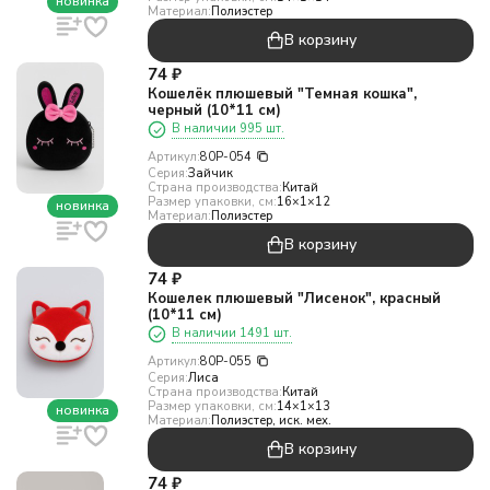
новинка
Материал:
Полиэстер
В корзину
74
₽
Кошелёк плюшевый "Темная кошка",
черный (10*11 см)
В наличии 995 шт.
Артикул:
80P-054
Серия:
Зайчик
Страна производства:
Китай
Размер упаковки, см:
16×1×12
новинка
Материал:
Полиэстер
В корзину
74
₽
Кошелек плюшевый "Лисенок", красный
(10*11 см)
В наличии 1491 шт.
Артикул:
80P-055
Серия:
Лиса
Страна производства:
Китай
Размер упаковки, см:
14×1×13
новинка
Материал:
Полиэстер, иск. мех.
В корзину
74
₽