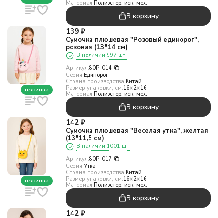
Материал:
Полиэстер, иск. мех.
В корзину
139
₽
Сумочка плюшевая "Розовый единорог",
розовая (13*14 см)
В наличии 997 шт.
Артикул:
80P-014
Серия:
Единорог
Страна производства:
Китай
Размер упаковки, см:
16×2×16
новинка
Материал:
Полиэстер, иск. мех.
В корзину
142
₽
Сумочка плюшевая "Веселая утка", желтая
(13*11,5 см)
В наличии 1001 шт.
Артикул:
80P-017
Серия:
Утка
Страна производства:
Китай
Размер упаковки, см:
16×2×16
новинка
Материал:
Полиэстер, иск. мех.
В корзину
142
₽