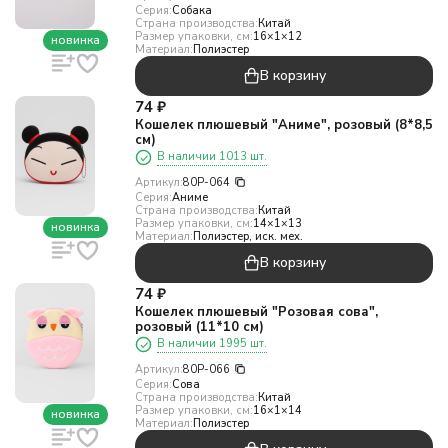
Серия:
Собака
Страна производства:
Китай
Размер упаковки, см:
16×1×12
новинка
Материал:
Полиэстер
В корзину
74
₽
Кошелек плюшевый "Аниме", розовый (8*8,5
см)
В наличии 1013 шт.
Артикул:
80P-064
Серия:
Аниме
Страна производства:
Китай
Размер упаковки, см:
14×1×13
новинка
Материал:
Полиэстер, иск. мех.
В корзину
74
₽
Кошелек плюшевый "Розовая сова",
розовый (11*10 см)
В наличии 1995 шт.
Артикул:
80P-066
Серия:
Сова
Страна производства:
Китай
Размер упаковки, см:
16×1×14
новинка
Материал:
Полиэстер