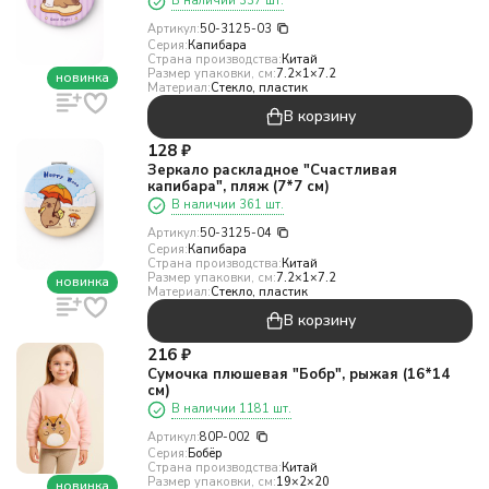
В наличии 337 шт.
Артикул:
50-3125-03
Серия:
Капибара
Страна производства:
Китай
Размер упаковки, см:
7.2×1×7.2
новинка
Материал:
Стекло, пластик
В корзину
128
₽
Зеркало раскладное "Счастливая
капибара", пляж (7*7 см)
В наличии 361 шт.
Артикул:
50-3125-04
Серия:
Капибара
Страна производства:
Китай
Размер упаковки, см:
7.2×1×7.2
новинка
Материал:
Стекло, пластик
В корзину
216
₽
Сумочка плюшевая "Бобр", рыжая (16*14
см)
В наличии 1181 шт.
Артикул:
80P-002
Серия:
Бобёр
Страна производства:
Китай
Размер упаковки, см:
19×2×20
новинка