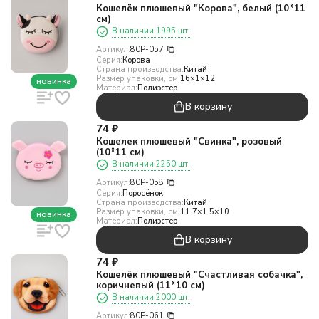
Кошелёк плюшевый "Корова", белый (10*11
см)
В наличии 1995 шт.
Артикул:
80P-057
Серия:
Корова
Страна производства:
Китай
Размер упаковки, см:
16×1×12
новинка
Материал:
Полиэстер
В корзину
74
₽
Кошелек плюшевый "Свинка", розовый
(10*11 см)
В наличии 2250 шт.
Артикул:
80P-058
Серия:
Поросёнок
Страна производства:
Китай
Размер упаковки, см:
11.7×1.5×10
новинка
Материал:
Полиэстер
В корзину
74
₽
Кошелёк плюшевый "Счастливая собачка",
коричневый (11*10 см)
В наличии 2000 шт.
Артикул:
80P-061