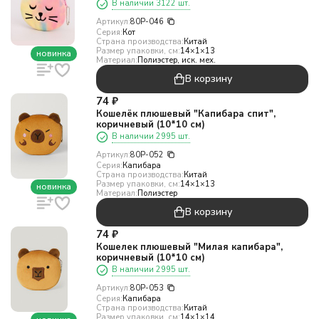
В наличии 3122 шт.
Артикул:
80P-046
Серия:
Кот
Страна производства:
Китай
Размер упаковки, см:
14×1×13
новинка
Материал:
Полиэстер, иск. мех.
В корзину
74
₽
Кошелёк плюшевый "Капибара спит",
коричневый (10*10 см)
В наличии 2995 шт.
Артикул:
80P-052
Серия:
Капибара
Страна производства:
Китай
Размер упаковки, см:
14×1×13
новинка
Материал:
Полиэстер
В корзину
74
₽
Кошелек плюшевый "Милая капибара",
коричневый (10*10 см)
В наличии 2995 шт.
Артикул:
80P-053
Серия:
Капибара
Страна производства:
Китай
Размер упаковки, см:
14×1×14