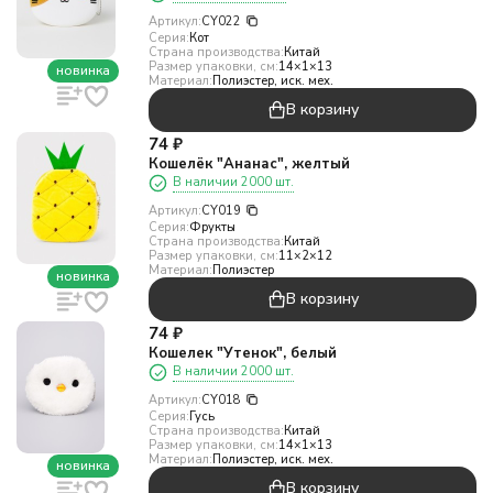
Артикул:
CY022
Серия:
Кот
Страна производства:
Китай
Размер упаковки, см:
14×1×13
новинка
Материал:
Полиэстер, иск. мех.
В корзину
74
₽
Кошелёк "Ананас", желтый
В наличии 2000 шт.
Артикул:
CY019
Серия:
Фрукты
Страна производства:
Китай
Размер упаковки, см:
11×2×12
Материал:
Полиэстер
новинка
В корзину
74
₽
Кошелек "Утенок", белый
В наличии 2000 шт.
Артикул:
CY018
Серия:
Гусь
Страна производства:
Китай
Размер упаковки, см:
14×1×13
Материал:
Полиэстер, иск. мех.
новинка
В корзину