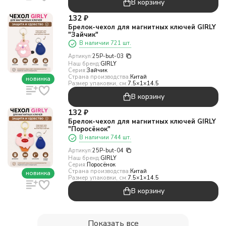
В корзину
132
₽
Брелок-чехол для магнитных ключей GIRLY
"Зайчик"
В наличии 721 шт.
Артикул:
25P-but-03
Наш бренд:
GIRLY
Серия:
Зайчик
Страна производства:
Китай
новинка
Размер упаковки, см:
7.5×1×14.5
В корзину
132
₽
Брелок-чехол для магнитных ключей GIRLY
"Поросёнок"
В наличии 744 шт.
Артикул:
25P-but-04
Наш бренд:
GIRLY
Серия:
Поросёнок
Страна производства:
Китай
новинка
Размер упаковки, см:
7.5×1×14.5
В корзину
Показать все