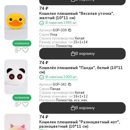
74
₽
Кошелек плюшевый "Веселая уточка",
желтый (10*11 см)
В наличии 2995 шт.
Артикул:
80P-039
Серия:
Утка
Страна производства:
Китай
Размер упаковки, см:
15×1×14
новинка
Материал:
Полиэстер
В корзину
74
₽
Кошелёк плюшевый "Панда", белый (10*11
см)
В наличии 2000 шт.
Артикул:
80P-042
Серия:
Панда
Страна производства:
Китай
Размер упаковки, см:
16×1×12
новинка
Материал:
Полиэстер, иск. мех.
В корзину
74
₽
Кошелек плюшевый "Разноцветный кот",
разноцветный (10*11 см)