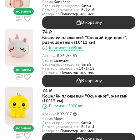
Серия:
Капибара
Страна производства:
Китай
Размер упаковки, см:
16×1×16
новинка
Материал:
Полиэстер, иск. мех.
В корзину
74
₽
Кошелек плюшевый "Спящий единорог",
разноцветный (10*11 см)
В наличии 2995 шт.
Артикул:
80P-034
Серия:
Единорог
Страна производства:
Китай
Размер упаковки, см:
14×1×13
новинка
Материал:
Полиэстер, иск. мех.
В корзину
74
₽
Кошелёк плюшевый "Осьминог", желтый
(10*12 см)
В наличии 2000 шт.
Артикул:
80P-037
Серия:
Море
Страна производства:
Китай
Размер упаковки, см:
16×1×14
новинка
Материал:
Полиэстер, иск. мех.
В корзину