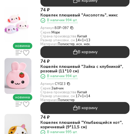
В корзину
74
₽
Кошелек плюшевый "Аксолотль", микс
В наличии 994 шт.
Артикул:
80P-097
Серия:
Море
Страна производства:
Китай
Размер упаковки, см:
14×1×13
Материал:
Полиэстер, иск. мех.
новинка
В корзину
74
₽
Кошелёк плюшевый "Зайка с клубникой",
розовый (11*10 см)
В наличии 994 шт.
Артикул:
CY023
Серия:
Зайчик
Страна производства:
Китай
Размер упаковки, см:
17×1×14
новинка
Материал:
Полиэстер
В корзину
74
₽
Кошелек плюшевый "Улыбающийся кот",
коричневый (9*11,5 см)
В наличии 995 шт.