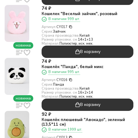
74
₽
Кошелек "Веселый зайчик", розовый
В наличии 999 шт.
Артикул:
CY017
Серия:
Зайчик
Страна производства:
Китай
Размер упаковки, см:
14×1×13
Материал:
Полиэстер, иск. мех.
новинка
В корзину
74
₽
Кошелёк "Панда", белый микс
В наличии 995 шт.
Артикул:
CY016
Серия:
Панда
Страна производства:
Китай
Размер упаковки, см:
16×2×14
Материал:
Полиэстер, иск. мех.
новинка
В корзину
92
₽
Кошелёк плюшевый "Авокадо", зеленый
(13,5*11 см)
В наличии 1999 шт.
Артикул:
CY013