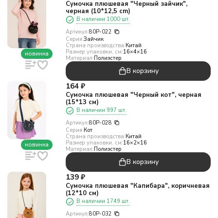
Сумочка плюшевая "Черный зайчик",
черная (10*12,5 cm)
В наличии 1000 шт.
Артикул:
80P-022
Серия:
Зайчик
Страна производства:
Китай
Размер упаковки, см:
16×4×16
новинка
Материал:
Полиэстер
В корзину
164
₽
Сумочка плюшевая "Черный кот", черная
(15*13 см)
В наличии 997 шт.
Артикул:
80P-028
Серия:
Кот
Страна производства:
Китай
Размер упаковки, см:
16×2×16
новинка
Материал:
Полиэстер
В корзину
139
₽
Сумочка плюшевая "Капибара", коричневая
(12*10 см)
В наличии 1749 шт.
Артикул:
80P-032