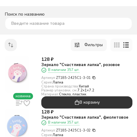
Поиск по названию
Фильтры
128
₽
Зеркало "Счастливая лапка", розовое
В наличии 357 шт.
Артикул:
ZT185-2425C1-3-01
Серия:
Лапка
Страна производства:
Китай
Размер упаковки, см:
7.2×1×7.2
Материал:
Стекло, пластик
новинка
В корзину
128
₽
Зеркало "Счастливая лапка", фиолетовое
В наличии 357 шт.
Артикул:
ZT185-2425C1-3-02
Серия:
Лапка