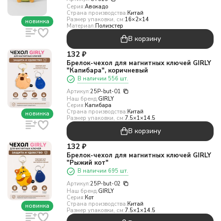
Серия:
Авокадо
Страна производства:
Китай
Размер упаковки, см:
16×2×14
новинка
Материал:
Полиэстер
В корзину
132
₽
Брелок-чехол для магнитных ключей GIRLY
"Капибара", коричневый
В наличии 556 шт.
Артикул:
25P-but-01
Наш бренд:
GIRLY
Серия:
Капибара
Страна производства:
Китай
новинка
Размер упаковки, см:
7.5×1×14.5
В корзину
132
₽
Брелок-чехол для магнитных ключей GIRLY
"Рыжий кот"
В наличии 695 шт.
Артикул:
25P-but-02
Наш бренд:
GIRLY
Серия:
Кот
Страна производства:
Китай
новинка
Размер упаковки, см:
7.5×1×14.5