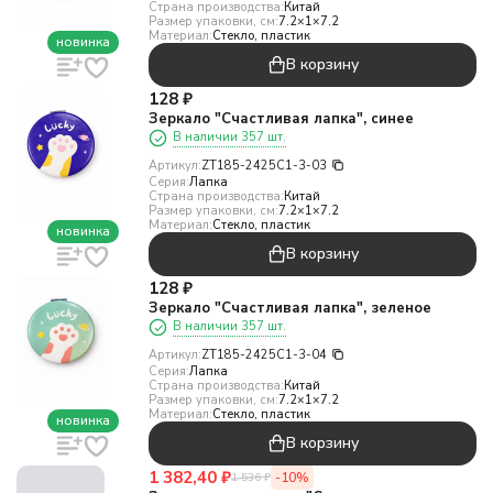
Страна производства:
Китай
Размер упаковки, см:
7.2×1×7.2
Материал:
Стекло, пластик
новинка
В корзину
128
₽
Зеркало "Счастливая лапка", синее
В наличии 357 шт.
Артикул:
ZT185-2425C1-3-03
Серия:
Лапка
Страна производства:
Китай
Размер упаковки, см:
7.2×1×7.2
Материал:
Стекло, пластик
новинка
В корзину
128
₽
Зеркало "Счастливая лапка", зеленое
В наличии 357 шт.
Артикул:
ZT185-2425C1-3-04
Серия:
Лапка
Страна производства:
Китай
Размер упаковки, см:
7.2×1×7.2
Материал:
Стекло, пластик
новинка
В корзину
1 382,40
₽
-10%
1 536
₽