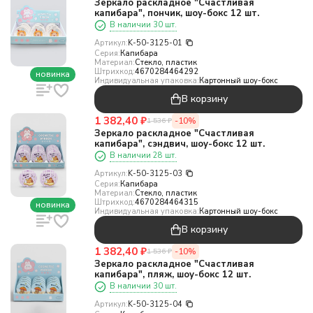
Зеркало раскладное "Счастливая
капибара", пончик, шоу-бокс 12 шт.
В наличии 30 шт.
Артикул:
K-50-3125-01
Серия:
Капибара
Материал:
Стекло, пластик
Штрихкод:
4670284464292
новинка
Индивидуальная упаковка:
Картонный шоу-бокс
В корзину
1 382,40
₽
-10%
1 536
₽
Зеркало раскладное "Счастливая
капибара", сэндвич, шоу-бокс 12 шт.
В наличии 28 шт.
Артикул:
K-50-3125-03
Серия:
Капибара
Материал:
Стекло, пластик
Штрихкод:
4670284464315
новинка
Индивидуальная упаковка:
Картонный шоу-бокс
В корзину
1 382,40
₽
-10%
1 536
₽
Зеркало раскладное "Счастливая
капибара", пляж, шоу-бокс 12 шт.
В наличии 30 шт.
Артикул:
K-50-3125-04