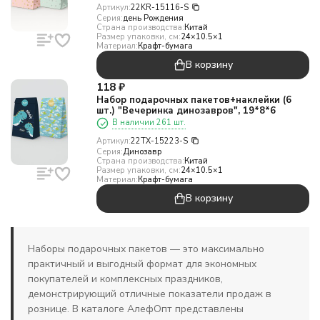
Артикул:
22KR-15116-S
Серия:
день Рождения
Страна производства:
Китай
Размер упаковки, см:
24×10.5×1
Материал:
Крафт-бумага
В корзину
118
₽
Набор подарочных пакетов+наклейки (6
шт.) "Вечеринка динозавров", 19*8*6
В наличии 261 шт.
Артикул:
22TX-15223-S
Серия:
Динозавр
Страна производства:
Китай
Размер упаковки, см:
24×10.5×1
Материал:
Крафт-бумага
В корзину
Наборы подарочных пакетов — это максимально
практичный и выгодный формат для экономных
покупателей и комплексных праздников,
демонстрирующий отличные показатели продаж в
рознице. В каталоге АлефОпт представлены