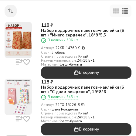
118
₽
Набор подарочных пакетов+наклейки (6
шт.) "Много сердечек", 18*9*5,5
В наличии 636 шт.
Артикул:
22KR-14760-S
Серия:
Любовь
Страна производства:
Китай
Размер упаковки, см:
24×10.5×1
Материал:
Крафт-бумага
В корзину
118
₽
Набор подарочных пакетов+наклейки (6
шт.) "С днем рождения", 19*8*6
В наличии 645 шт.
Артикул:
22TX-15226-S
Серия:
день Рождения
Страна производства:
Китай
Размер упаковки, см:
24×10.5×1
Материал:
Крафт-бумага
В корзину