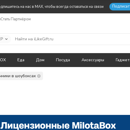
Подписат
дпишитесь на нас в MAX, чтобы всегда оставаться на связи
ы
Стать Партнёром
ЕР
BOX
Еда
Дом
Посуда
Аксессуары
Гадже
чники в шоубоксах