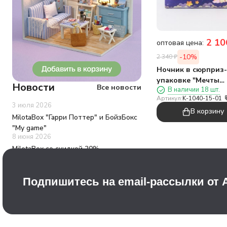
2 10
оптовая цена:
-10%
2 340
₽
Ночник в сюрприз-
упаковке "Мечты
Новости
Все новости
В наличии 18 шт.
единорога", микс (1
Артикул:
K-1040-15-01
шоубокс 6 шт
3 июля 2026
В корзину
MilotaBox "Гарри Поттер" и БойзБокс
"My game"
8 июня 2026
MilotaBox со скидкой 20%
5 июня 2026
Новинки недели 1-5 июня
Подпишитесь на email-рассылки от