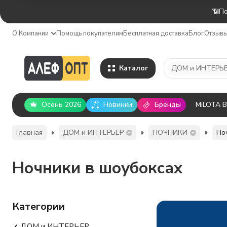
📶По
О Компании
Помощь покупателям
Бесплатная доставка
Блог
Отзыв
Каталог
ДОМ и ИНТЕРЬ
Осень 2026
Новинки
Бренды
MiLOTA 
Главная
ДОМ и ИНТЕРЬЕР
НОЧНИКИ
Но
Ночники в шоубоксах
Категории
ДОМ и ИНТЕРЬЕР