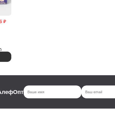
6
₽
1 см),
 АлефОпт