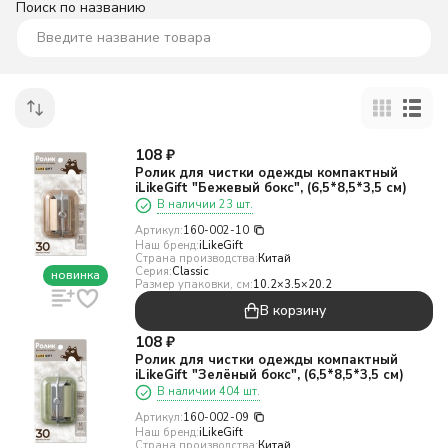
Поиск по названию
108
₽
Ролик для чистки одежды компактный
iLikeGift "Бежевый бокс", (6,5*8,5*3,5 см)
В наличии 23 шт.
Артикул:
160-002-10
Наш бренд:
iLikeGift
Страна производства:
Китай
Серия:
Classic
новинка
Размер упаковки, см:
10.2×3.5×20.2
В корзину
108
₽
Ролик для чистки одежды компактный
iLikeGift "Зелёный бокс", (6,5*8,5*3,5 см)
В наличии 404 шт.
Артикул:
160-002-09
Наш бренд:
iLikeGift
Страна производства:
Китай