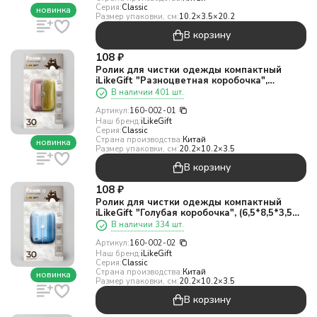
Серия:
Classic
новинка
Размер упаковки, см:
10.2×3.5×20.2
В корзину
108
₽
Ролик для чистки одежды компактный
iLikeGift "Разноцветная коробочка",
(6,5*8,5*3,5 см)
В наличии 401 шт.
Артикул:
160-002-01
Наш бренд:
iLikeGift
Серия:
Classic
Страна производства:
Китай
новинка
Размер упаковки, см:
20.2×10.2×3.5
В корзину
108
₽
Ролик для чистки одежды компактный
iLikeGift "Голубая коробочка", (6,5*8,5*3,5
см)
В наличии 334 шт.
Артикул:
160-002-02
Наш бренд:
iLikeGift
Серия:
Classic
Страна производства:
Китай
новинка
Размер упаковки, см:
20.2×10.2×3.5
В корзину