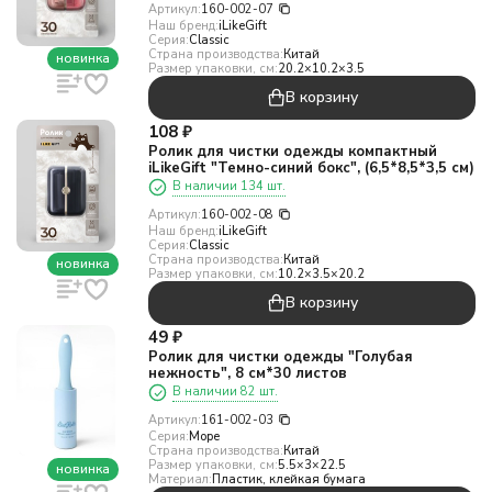
Артикул:
160-002-07
Наш бренд:
iLikeGift
Серия:
Classic
Страна производства:
Китай
новинка
Размер упаковки, см:
20.2×10.2×3.5
В корзину
108
₽
Ролик для чистки одежды компактный
iLikeGift "Темно-синий бокс", (6,5*8,5*3,5 см)
В наличии 134 шт.
Артикул:
160-002-08
Наш бренд:
iLikeGift
Серия:
Classic
Страна производства:
Китай
новинка
Размер упаковки, см:
10.2×3.5×20.2
В корзину
49
₽
Ролик для чистки одежды "Голубая
нежность", 8 см*30 листов
В наличии 82 шт.
Артикул:
161-002-03
Серия:
Море
Страна производства:
Китай
Размер упаковки, см:
5.5×3×22.5
новинка
Материал:
Пластик, клейкая бумага