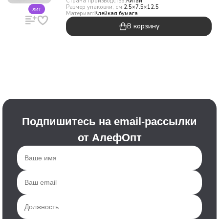
Страна производства:
Китай
Размер упаковки, см:
2.5×7.5×12.5
хит
Материал:
Клейкая бумага
В корзину
Подпишитесь на email-рассылки
от АлефОпт