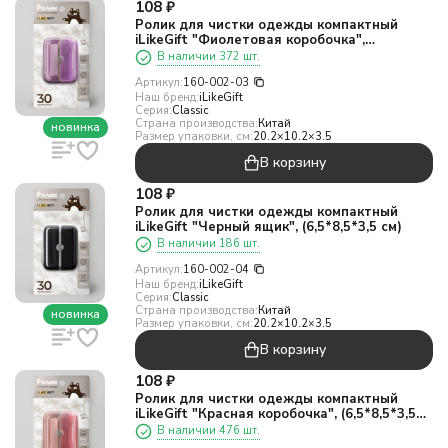
108
₽
Ролик для чистки одежды компактный
iLikeGift "Фиолетовая коробочка",
(6,5*8,5*3,5 см)
В наличии 372 шт.
Артикул:
160-002-03
Наш бренд:
iLikeGift
Серия:
Classic
Страна производства:
Китай
новинка
Размер упаковки, см:
20.2×10.2×3.5
В корзину
108
₽
Ролик для чистки одежды компактный
iLikeGift "Черный ящик", (6,5*8,5*3,5 см)
В наличии 186 шт.
Артикул:
160-002-04
Наш бренд:
iLikeGift
Серия:
Classic
Страна производства:
Китай
новинка
Размер упаковки, см:
20.2×10.2×3.5
В корзину
108
₽
Ролик для чистки одежды компактный
iLikeGift "Красная коробочка", (6,5*8,5*3,5
см)
В наличии 476 шт.