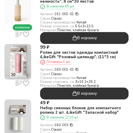
нежность", 8 см*30 листов
В наличии 85 шт.
Артикул:
161-002-02
Серия:
Classic
Страна производства:
Китай
Размер упаковки, см:
5.5×3×22.5
новинка
Материал:
Пластик, клейкая бумага
В корзину
99
₽
Ролик для чистки одежды компактный
iLikeGift "Розовый цилиндр", (11*3 см)
Осталась 1 шт.
Артикул:
160-001-02
Серия:
Classic
Страна производства:
Китай
Размер упаковки, см:
3×10.2×20.2
Материал:
Пластик, клейкая бумага
В корзину
49
₽
Набор сменных блоков для компактного
ролика 2 шт. iLikeGift "Запасной набор"
В наличии 1210 шт.
Артикул:
160-003
Серия:
Classic