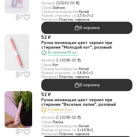
Артикул:
Z10263-03
Серия:
Зайчик
Страна производства:
Китай
Размер упаковки, см:
17.5×7×2
Материал:
Пластик, чернила
В корзину
52
₽
Ручка меняющая цвет чернил при
стирании "Молодой кот", розовый
В наличии 49 шт.
Артикул:
Z-10298-01
Серия:
Кот
Страна производства:
Китай
Размер упаковки, см:
14.8×1×1
Материал:
Пластик, чернила
В корзину
52
₽
Ручка меняющая цвет чернил при
стирании "Веселые лапки", розовый
Осталось 4 шт.
Артикул:
Z-10298-02
Серия:
Лапка
Страна производства:
Китай
Размер упаковки, см:
1×14.8×1
Материал:
Пластик, чернила