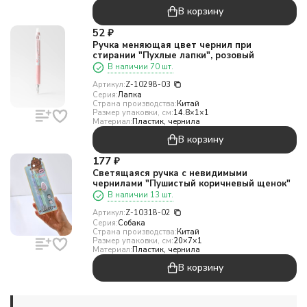
В корзину
52
₽
Ручка меняющая цвет чернил при
стирании "Пухлые лапки", розовый
В наличии 70 шт.
Артикул:
Z-10298-03
Серия:
Лапка
Страна производства:
Китай
Размер упаковки, см:
14.8×1×1
Материал:
Пластик, чернила
В корзину
177
₽
Светящаяся ручка с невидимыми
чернилами "Пушистый коричневый щенок"
В наличии 13 шт.
Артикул:
Z-10318-02
Серия:
Собака
Страна производства:
Китай
Размер упаковки, см:
20×7×1
Материал:
Пластик, чернила
В корзину