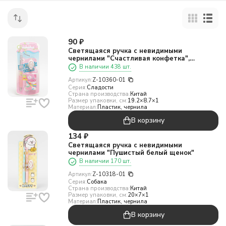
90
₽
Светящаяся ручка с невидимыми
чернилами "Счастливая конфетка",
розовый
В наличии 438 шт.
Артикул:
Z-10360-01
Серия:
Сладости
Страна производства:
Китай
Размер упаковки, см:
19.2×8.7×1
Материал:
Пластик, чернила
В корзину
134
₽
Светящаяся ручка с невидимыми
чернилами "Пушистый белый щенок"
В наличии 170 шт.
Артикул:
Z-10318-01
Серия:
Собака
Страна производства:
Китай
Размер упаковки, см:
20×7×1
Материал:
Пластик, чернила
В корзину