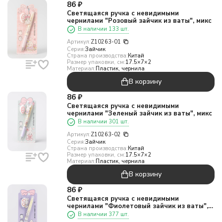
86
₽
Светящаяся ручка с невидимыми
чернилами "Розовый зайчик из ваты", микс
В наличии 133 шт.
Артикул:
Z10263-01
Серия:
Зайчик
Страна производства:
Китай
Размер упаковки, см:
17.5×7×2
Материал:
Пластик, чернила
В корзину
86
₽
Светящаяся ручка с невидимыми
чернилами "Зеленый зайчик из ваты", микс
В наличии 301 шт.
Артикул:
Z10263-02
Серия:
Зайчик
Страна производства:
Китай
Размер упаковки, см:
17.5×7×2
Материал:
Пластик, чернила
В корзину
86
₽
Светящаяся ручка с невидимыми
чернилами "Фиолетовый зайчик из ваты",
микс
В наличии 377 шт.