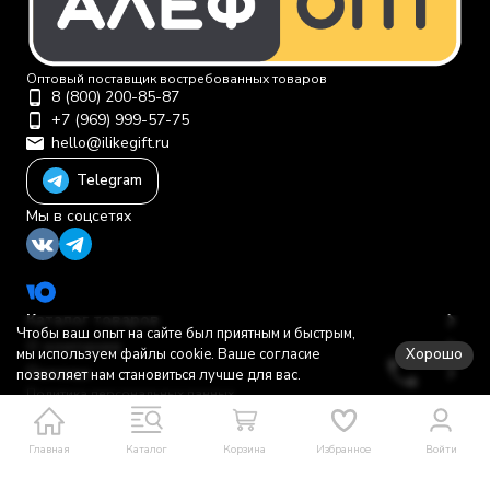
Оптовый поставщик востребованных товаров
8 (800) 200-85-87
+7 (969) 999-57-75
hello@ilikegift.ru
Telegram
Мы в соцсетях
Каталог товаров
Чтобы ваш опыт на сайте был приятным и быстрым,
О компании
Хорошо
мы используем файлы cookie. Ваше согласие
Помощь
позволяет нам становиться лучше для вас.
Политика персональных данных
© 2012-2026 ООО "Первая торговая компания"
Главная
Каталог
Корзина
Избранное
Войти