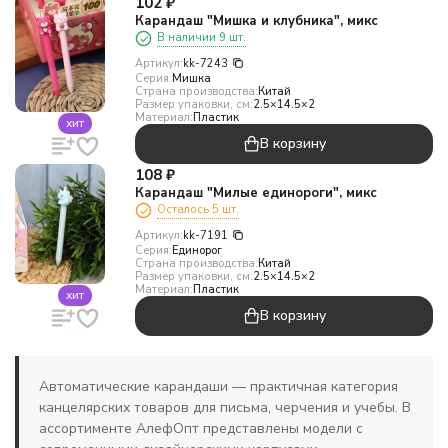
102
₽
Карандаш "Мишка и клубника", микс
В наличии 9 шт.
Артикул:
kk-7243
Серия:
Мишка
Страна производства:
Китай
Размер упаковки, см:
2.5×14.5×2
Материал:
Пластик
хит
В корзину
108
₽
Карандаш "Милые единороги", микс
Осталось 5 шт.
Артикул:
kk-7191
Серия:
Единорог
Страна производства:
Китай
Размер упаковки, см:
2.5×14.5×2
Материал:
Пластик
хит
В корзину
Автоматические карандаши — практичная категория
канцелярских товаров для письма, черчения и учебы. В
ассортименте АлефОпт представлены модели с