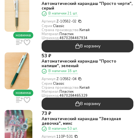
Автоматический карандаш "Просто черти",
серый
В наличии 21 шт.
Артикул:
Z-10582-02
Серия:
Classic
Страна производства:
Китай
Материал:
Пластик
новинка
Штрихкод:
4670284467934
В корзину
53
₽
Автоматический карандаш "Просто
напиши", зеленый
В наличии 18 шт.
Артикул:
Z-10582-04
Серия:
Classic
Страна производства:
Китай
Материал:
Пластик
новинка
Штрихкод:
4670284465329
В корзину
73
₽
Автоматический карандаш "Звездная
девочка", микс
В наличии 53 шт.
Артикул:
110P-531