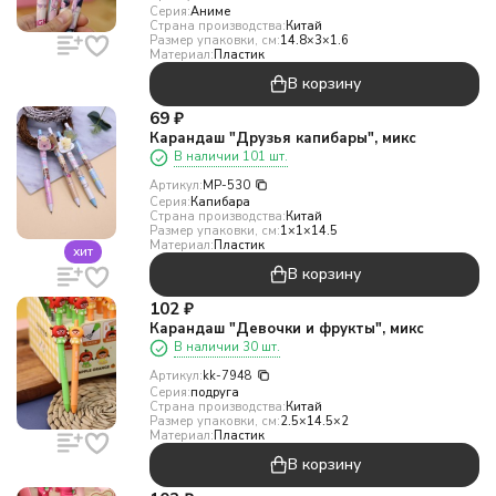
Серия:
Аниме
Страна производства:
Китай
Размер упаковки, см:
14.8×3×1.6
Материал:
Пластик
В корзину
69
₽
Карандаш "Друзья капибары", микс
В наличии 101 шт.
Артикул:
MP-530
Серия:
Капибара
Страна производства:
Китай
Размер упаковки, см:
1×1×14.5
Материал:
Пластик
хит
В корзину
102
₽
Карандаш "Девочки и фрукты", микс
В наличии 30 шт.
Артикул:
kk-7948
Серия:
подруга
Страна производства:
Китай
Размер упаковки, см:
2.5×14.5×2
Материал:
Пластик
В корзину