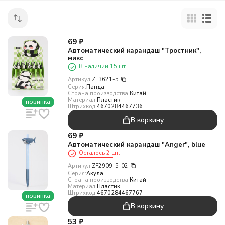
69
₽
Автоматический карандаш "Тростник",
микс
В наличии 15 шт.
Артикул:
ZF3621-5
Серия:
Панда
Страна производства:
Китай
Материал:
Пластик
новинка
Штрихкод:
4670284467736
В корзину
69
₽
Автоматический карандаш "Anger", blue
Осталось 2 шт.
Артикул:
ZF2909-5-02
Серия:
Акула
Страна производства:
Китай
Материал:
Пластик
Штрихкод:
4670284467767
новинка
В корзину
53
₽