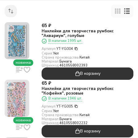
65
₽
Наклейки для творчества румбокс
"Аквариум", голубые
В наличии 1995 шт.
Артикул:
YT-YG004
Серия:
Уют
Страна производства:
Китай
Материал:
Бумага
новинка
Штрихкод:
4610558002393
В корзину
65
₽
Наклейки для творчества румбокс
"Кофейня", розовые
В наличии 1946 шт.
Артикул:
YT-YG005
Серия:
Уют
Страна производства:
Китай
Материал:
Бумага
новинка
Штрихкод:
4610558002232
В корзину