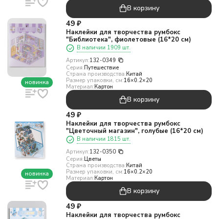
В корзину
49
₽
Наклейки для творчества румбокс
"Библиотека", фиолетовые (16*20 см)
В наличии 1909 шт.
Артикул:
132-0349
Серия:
Путешествие
Страна производства:
Китай
Размер упаковки, см:
16×0.2×20
новинка
Материал:
Картон
В корзину
49
₽
Наклейки для творчества румбокс
"Цветочный магазин", голубые (16*20 см)
В наличии 1815 шт.
Артикул:
132-0350
Серия:
Цветы
Страна производства:
Китай
Размер упаковки, см:
16×0.2×20
новинка
Материал:
Картон
В корзину
49
₽
Наклейки для творчества румбокс