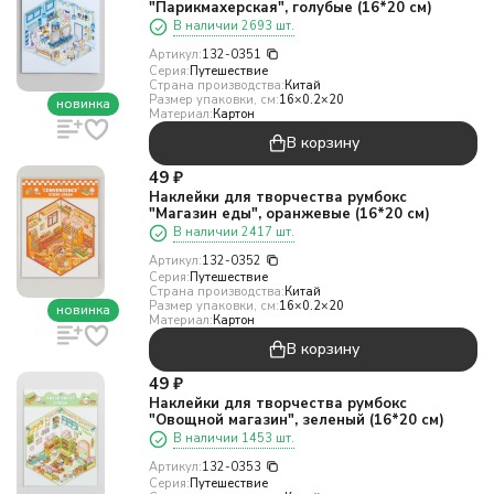
"Парикмахерская", голубые (16*20 см)
В наличии 2693 шт.
Артикул:
132-0351
Серия:
Путешествие
Страна производства:
Китай
Размер упаковки, см:
16×0.2×20
новинка
Материал:
Картон
В корзину
49
₽
Наклейки для творчества румбокс
"Магазин еды", оранжевые (16*20 см)
В наличии 2417 шт.
Артикул:
132-0352
Серия:
Путешествие
Страна производства:
Китай
Размер упаковки, см:
16×0.2×20
новинка
Материал:
Картон
В корзину
49
₽
Наклейки для творчества румбокс
"Овощной магазин", зеленый (16*20 см)
В наличии 1453 шт.
Артикул:
132-0353
Серия:
Путешествие