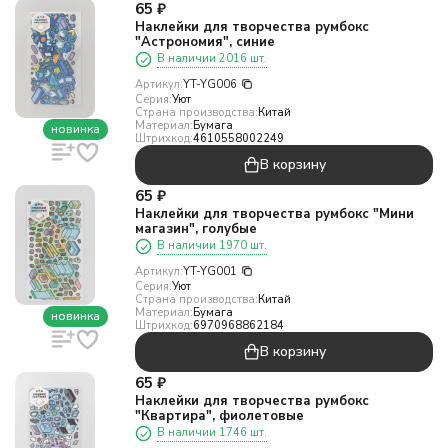
65
₽
Наклейки для творчества румбокс
"Астрономия", синие
В наличии 2016 шт.
Артикул:
YT-YG006
Серия:
Уют
Страна производства:
Китай
Материал:
Бумага
новинка
Штрихкод:
4610558002249
В корзину
65
₽
Наклейки для творчества румбокс "Мини
магазин", голубые
В наличии 1970 шт.
Артикул:
YT-YG001
Серия:
Уют
Страна производства:
Китай
Материал:
Бумага
новинка
Штрихкод:
6970968862184
В корзину
65
₽
Наклейки для творчества румбокс
"Квартира", фиолетовые
В наличии 1746 шт.