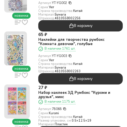
Артикул:
YT-YG002
Серия:
Уют
Страна производства:
Китай
Материал:
Бумага
новинка
Штрихкод:
4610558002256
В корзину
65
₽
Наклейки для творчества румбокс
"Комната девочки", голубые
В наличии 1761 шт.
Артикул:
YT-YG003
Серия:
Уют
Страна производства:
Китай
Материал:
Бумага
новинка
Штрихкод:
4610558002263
В корзину
27
₽
Набор наклеек 3Д Румбокс "Куроми и
друзья", микс
В наличии 1175 шт.
Артикул:
78068
Серия:
Kuromi
Страна производства:
Китай
Размер упаковки, см:
0.5×12.5×19
новинка
Материал:
Пластик