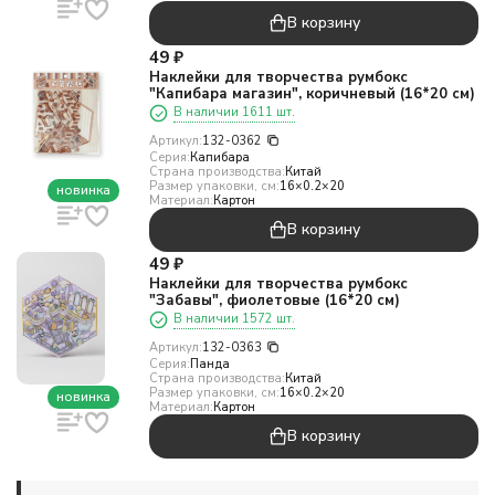
В корзину
49
₽
Наклейки для творчества румбокс
"Капибара магазин", коричневый (16*20 см)
В наличии 1611 шт.
Артикул:
132-0362
Серия:
Капибара
Страна производства:
Китай
Размер упаковки, см:
16×0.2×20
новинка
Материал:
Картон
В корзину
49
₽
Наклейки для творчества румбокс
"Забавы", фиолетовые (16*20 см)
В наличии 1572 шт.
Артикул:
132-0363
Серия:
Панда
Страна производства:
Китай
Размер упаковки, см:
16×0.2×20
новинка
Материал:
Картон
В корзину