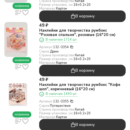
Страна производства:
Китай
Размер упаковки, см:
16×0.2×20
новинка
Материал:
Картон
В корзину
49
₽
Наклейки для творчества румбокс
"Розовая спальня", розовые (16*20 см)
В наличии 1714 шт.
Артикул:
132-0354
Серия:
Дрим
Страна производства:
Китай
Размер упаковки, см:
16×0.2×20
новинка
Материал:
Картон
В корзину
49
₽
Наклейки для творчества румбокс "Кофе
шоп", коричневый (16*20 см)
В наличии 1490 шт.
Артикул:
132-0355
Серия:
Путешествие
Страна производства:
Китай
Размер упаковки, см:
16×0.2×20
новинка
Материал:
Картон
В корзину