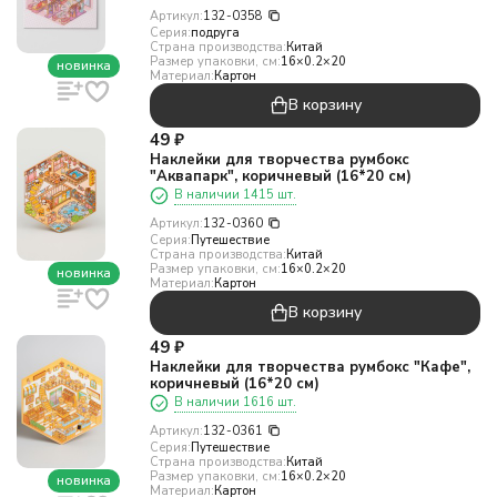
Артикул:
132-0358
Серия:
подруга
Страна производства:
Китай
Размер упаковки, см:
16×0.2×20
новинка
Материал:
Картон
В корзину
49
₽
Наклейки для творчества румбокс
"Аквапарк", коричневый (16*20 см)
В наличии 1415 шт.
Артикул:
132-0360
Серия:
Путешествие
Страна производства:
Китай
Размер упаковки, см:
16×0.2×20
новинка
Материал:
Картон
В корзину
49
₽
Наклейки для творчества румбокс "Кафе",
коричневый (16*20 см)
В наличии 1616 шт.
Артикул:
132-0361
Серия:
Путешествие
Страна производства:
Китай
Размер упаковки, см:
16×0.2×20
новинка
Материал:
Картон