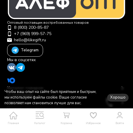
Оптовый поставщик востребованных товаров
8 (800) 200-85-87
+7 (969) 999-57-75
hello@ilikegift.ru
Telegram
Мы в соцсетях
Каталог товаров
Чтобы ваш опыт на сайте был приятным и быстрым,
О компании
Хорошо
мы используем файлы cookie. Ваше согласие
Помощь
позволяет нам становиться лучше для вас.
Политика персональных данных
© 2012-2026 ООО "Первая торговая компания"
Главная
Каталог
Корзина
Избранное
Войти