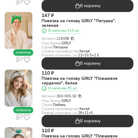
В корзину
147
₽
Повязка на голову GIRLY "Лягушка",
зеленая
В наличии 415 шт.
Артикул:
116008
Наш бренд:
GIRLY
Серия:
Лягушка
Страна производства:
Китай
новинка
Размер упаковки, см:
22×10.5×2.5
В корзину
110
₽
Повязка на голову GIRLY "Плюшевое
сердечко", белая
В наличии 95 шт.
Артикул:
180-003-02
Наш бренд:
GIRLY
Серия:
Любовь
Страна производства:
Китай
новинка
Размер упаковки, см:
26×11×5
В корзину
110
₽
Повязка на голову GIRLY "Плюшевое