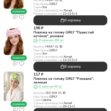
Артикул:
F4947-03
Наш бренд:
GIRLY
Серия:
Кот
Страна производства:
Китай
новинка
Размер упаковки, см:
22×10.5×3
В корзину
198
₽
Повязка на голову GIRLY "Пушистый
котёнок", розовая
В наличии 388 шт.
Артикул:
F4947-01
Наш бренд:
GIRLY
Серия:
Кот
Страна производства:
Китай
новинка
Размер упаковки, см:
22×10.5×3
В корзину
117
₽
Повязка на голову GIRLY "Ромашка",
зеленая
В наличии 46 шт.
Артикул:
180-004-01
Наш бренд:
GIRLY
Серия:
Цветы
Страна производства:
Китай
новинка
Размер упаковки, см:
26×11×3