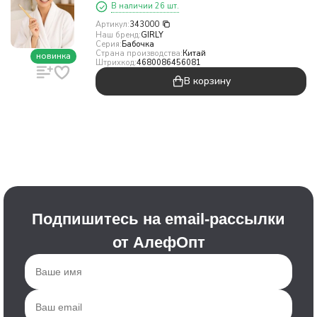
В наличии 26 шт.
Артикул:
343000
Наш бренд:
GIRLY
Серия:
Бабочка
Страна производства:
Китай
новинка
Штрихкод:
4680086456081
В корзину
Подпишитесь на email-рассылки
от АлефОпт