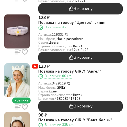
Размер упаковки, см:
23×12×4.5
В корзину
123
₽
Повязка на голову "Цветок", синяя
В наличии 8 шт.
Артикул:
116002
Наш бренд:
Наша разработка
Серия:
Цветы
Страна производства:
Китай
Размер упаковки, см:
12×4.5×23
В корзину
123
₽
Повязка на голову GIRLY "Ангел"
В наличии 60 шт.
Артикул:
3429119
Наш бренд:
GIRLY
Серия:
Дрим
Страна производства:
Китай
Штрихкод:
4680086417105
новинка
В корзину
98
₽
Повязка на голову GIRLY "Бант белый"
В наличии 338 шт.