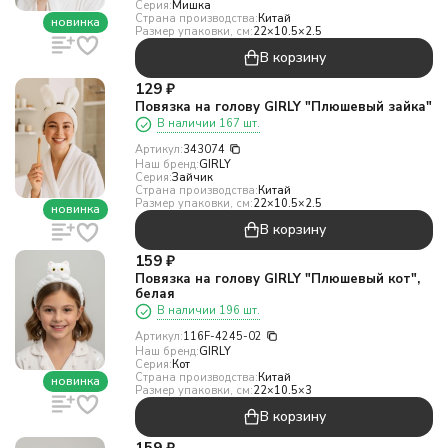
Серия:
Мишка
Страна производства:
Китай
новинка
Размер упаковки, см:
22×10.5×2.5
В корзину
129
₽
Повязка на голову GIRLY "Плюшевый зайка"
В наличии 167 шт.
Артикул:
343074
Наш бренд:
GIRLY
Серия:
Зайчик
Страна производства:
Китай
Размер упаковки, см:
22×10.5×2.5
новинка
В корзину
159
₽
Повязка на голову GIRLY "Плюшевый кот",
белая
В наличии 196 шт.
Артикул:
116F-4245-02
Наш бренд:
GIRLY
Серия:
Кот
Страна производства:
Китай
новинка
Размер упаковки, см:
22×10.5×3
В корзину