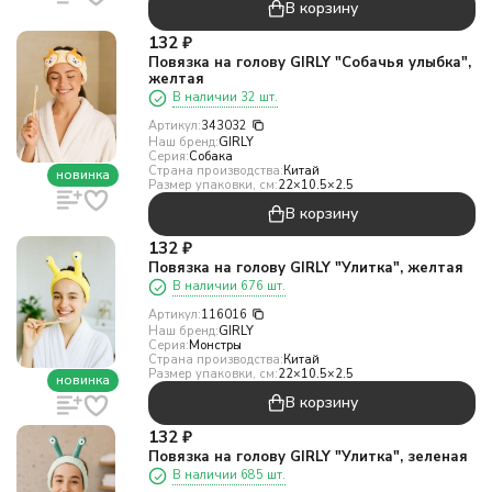
В корзину
132
₽
Повязка на голову GIRLY "Собачья улыбка",
желтая
В наличии 32 шт.
Артикул:
343032
Наш бренд:
GIRLY
Серия:
Собака
Страна производства:
Китай
новинка
Размер упаковки, см:
22×10.5×2.5
В корзину
132
₽
Повязка на голову GIRLY "Улитка", желтая
В наличии 676 шт.
Артикул:
116016
Наш бренд:
GIRLY
Серия:
Монстры
Страна производства:
Китай
Размер упаковки, см:
22×10.5×2.5
новинка
В корзину
132
₽
Повязка на голову GIRLY "Улитка", зеленая
В наличии 685 шт.