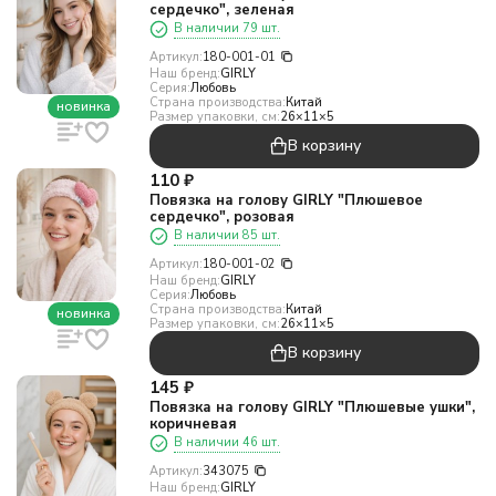
сердечко", зеленая
В наличии 79 шт.
Артикул:
180-001-01
Наш бренд:
GIRLY
Серия:
Любовь
Страна производства:
Китай
новинка
Размер упаковки, см:
26×11×5
В корзину
110
₽
Повязка на голову GIRLY "Плюшевое
сердечко", розовая
В наличии 85 шт.
Артикул:
180-001-02
Наш бренд:
GIRLY
Серия:
Любовь
Страна производства:
Китай
новинка
Размер упаковки, см:
26×11×5
В корзину
145
₽
Повязка на голову GIRLY "Плюшевые ушки",
коричневая
В наличии 46 шт.
Артикул:
343075
Наш бренд:
GIRLY