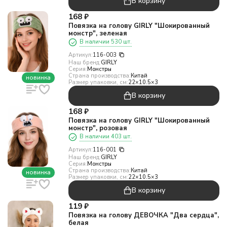
В корзину
168
₽
Повязка на голову GIRLY "Шокированный
монстр", зеленая
В наличии 530 шт.
Артикул:
116-003
Наш бренд:
GIRLY
Серия:
Монстры
Страна производства:
Китай
новинка
Размер упаковки, см:
22×10.5×3
В корзину
168
₽
Повязка на голову GIRLY "Шокированный
монстр", розовая
В наличии 403 шт.
Артикул:
116-001
Наш бренд:
GIRLY
Серия:
Монстры
Страна производства:
Китай
новинка
Размер упаковки, см:
22×10.5×3
В корзину
119
₽
Повязка на голову ДЕВОЧКА "Два сердца",
белая