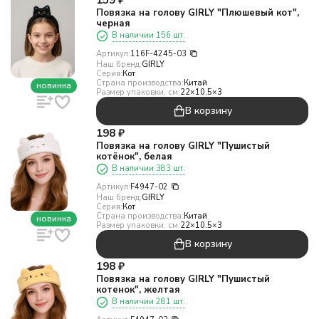
159
₽
Повязка на голову GIRLY "Плюшевый кот",
черная
В наличии 156 шт.
Артикул:
116F-4245-03
Наш бренд:
GIRLY
Серия:
Кот
Страна производства:
Китай
новинка
Размер упаковки, см:
22×10.5×3
В корзину
198
₽
Повязка на голову GIRLY "Пушистый
котёнок", белая
В наличии 383 шт.
Артикул:
F4947-02
Наш бренд:
GIRLY
Серия:
Кот
Страна производства:
Китай
новинка
Размер упаковки, см:
22×10.5×3
В корзину
198
₽
Повязка на голову GIRLY "Пушистый
котенок", желтая
В наличии 281 шт.