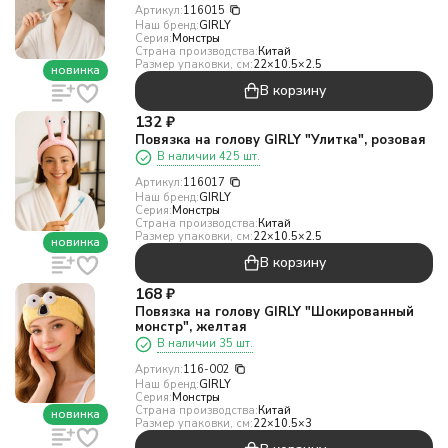
Артикул:
116015
Наш бренд:
GIRLY
Серия:
Монстры
Страна производства:
Китай
Размер упаковки, см:
22×10.5×2.5
новинка
В корзину
132
₽
Повязка на голову GIRLY "Улитка", розовая
В наличии 425 шт.
Артикул:
116017
Наш бренд:
GIRLY
Серия:
Монстры
Страна производства:
Китай
Размер упаковки, см:
22×10.5×2.5
новинка
В корзину
168
₽
Повязка на голову GIRLY "Шокированный
монстр", желтая
В наличии 35 шт.
Артикул:
116-002
Наш бренд:
GIRLY
Серия:
Монстры
Страна производства:
Китай
новинка
Размер упаковки, см:
22×10.5×3