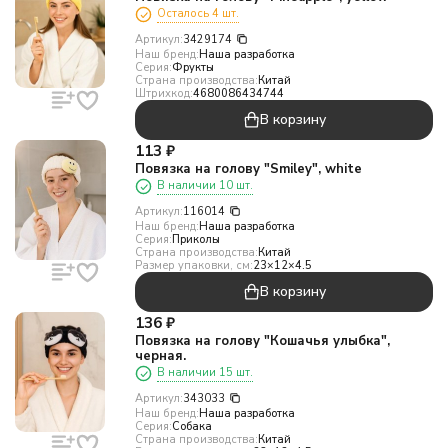
Осталось 4 шт.
Артикул:
3429174
Наш бренд:
Наша разработка
Серия:
Фрукты
Страна производства:
Китай
Штрихкод:
4680086434744
В корзину
113
₽
Повязка на голову "Smiley", white
В наличии 10 шт.
Артикул:
116014
Наш бренд:
Наша разработка
Серия:
Приколы
Страна производства:
Китай
Размер упаковки, см:
23×12×4.5
В корзину
136
₽
Повязка на голову "Кошачья улыбка",
черная.
В наличии 15 шт.
Артикул:
343033
Наш бренд:
Наша разработка
Серия:
Собака
Страна производства:
Китай