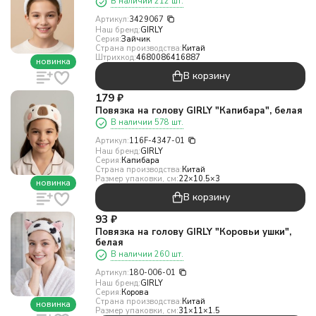
В наличии 212 шт.
Артикул:
3429067
Наш бренд:
GIRLY
Серия:
Зайчик
Страна производства:
Китай
Штрихкод:
4680086416887
новинка
В корзину
179
₽
Повязка на голову GIRLY "Капибара", белая
В наличии 578 шт.
Артикул:
116F-4347-01
Наш бренд:
GIRLY
Серия:
Капибара
Страна производства:
Китай
Размер упаковки, см:
22×10.5×3
новинка
В корзину
93
₽
Повязка на голову GIRLY "Коровьи ушки",
белая
В наличии 260 шт.
Артикул:
180-006-01
Наш бренд:
GIRLY
Серия:
Корова
Страна производства:
Китай
новинка
Размер упаковки, см:
31×11×1.5