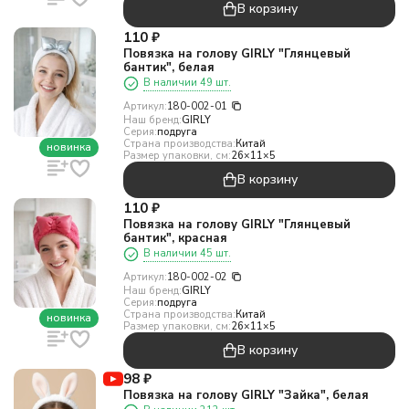
В корзину
110
₽
Повязка на голову GIRLY "Глянцевый
бантик", белая
В наличии 49 шт.
Артикул:
180-002-01
Наш бренд:
GIRLY
Серия:
подруга
Страна производства:
Китай
новинка
Размер упаковки, см:
26×11×5
В корзину
110
₽
Повязка на голову GIRLY "Глянцевый
бантик", красная
В наличии 45 шт.
Артикул:
180-002-02
Наш бренд:
GIRLY
Серия:
подруга
Страна производства:
Китай
новинка
Размер упаковки, см:
26×11×5
В корзину
98
₽
Повязка на голову GIRLY "Зайка", белая