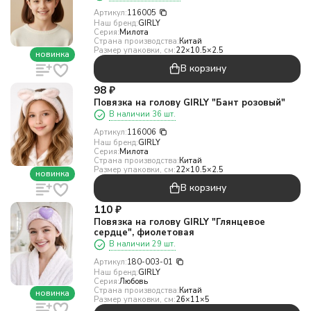
Артикул:
116005
Наш бренд:
GIRLY
Серия:
Милота
Страна производства:
Китай
Размер упаковки, см:
22×10.5×2.5
новинка
В корзину
98
₽
Повязка на голову GIRLY "Бант розовый"
В наличии 36 шт.
Артикул:
116006
Наш бренд:
GIRLY
Серия:
Милота
Страна производства:
Китай
Размер упаковки, см:
22×10.5×2.5
новинка
В корзину
110
₽
Повязка на голову GIRLY "Глянцевое
сердце", фиолетовая
В наличии 29 шт.
Артикул:
180-003-01
Наш бренд:
GIRLY
Серия:
Любовь
Страна производства:
Китай
новинка
Размер упаковки, см:
26×11×5