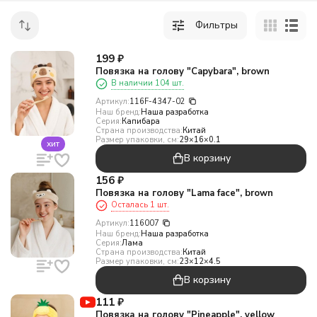
Фильтры
199
₽
Повязка на голову "Capybara", brown
В наличии 104 шт.
Артикул:
116F-4347-02
Наш бренд:
Наша разработка
Серия:
Капибара
Страна производства:
Китай
Размер упаковки, см:
29×16×0.1
хит
В корзину
156
₽
Повязка на голову "Lama face", brown
Осталась 1 шт.
Артикул:
116007
Наш бренд:
Наша разработка
Серия:
Лама
Страна производства:
Китай
Размер упаковки, см:
23×12×4.5
В корзину
111
₽
Повязка на голову "Pineapple", yellow