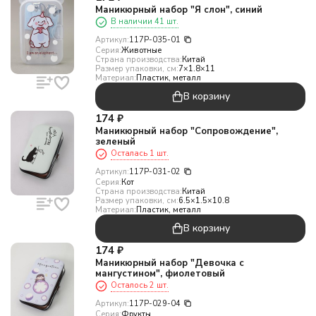
Маникюрный набор "Я слон", синий
В наличии 41 шт.
Артикул:
117P-035-01
Серия:
Животные
Страна производства:
Китай
Размер упаковки, см:
7×1.8×11
Материал:
Пластик, металл
В корзину
174
₽
Маникюрный набор "Сопровождение",
зеленый
Осталась 1 шт.
Артикул:
117P-031-02
Серия:
Кот
Страна производства:
Китай
Размер упаковки, см:
6.5×1.5×10.8
Материал:
Пластик, металл
В корзину
174
₽
Маникюрный набор "Девочка с
мангустином", фиолетовый
Осталось 2 шт.
Артикул:
117P-029-04
Серия:
Фрукты