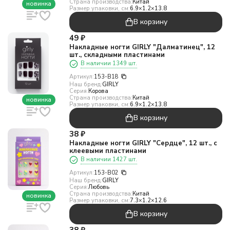
Страна производства:
Китай
новинка
Размер упаковки, см:
6.9×1.2×13.8
В корзину
49
₽
Накладные ногти GIRLY "Далматинец", 12
шт., складными пластинами
В наличии 1349 шт.
Артикул:
153-B18
Наш бренд:
GIRLY
Серия:
Корова
Страна производства:
Китай
новинка
Размер упаковки, см:
6.9×1.2×13.8
В корзину
38
₽
Накладные ногти GIRLY "Сердце", 12 шт., с
клеевыми пластинами
В наличии 1427 шт.
Артикул:
153-B02
Наш бренд:
GIRLY
Серия:
Любовь
Страна производства:
Китай
новинка
Размер упаковки, см:
7.3×1.2×12.6
В корзину