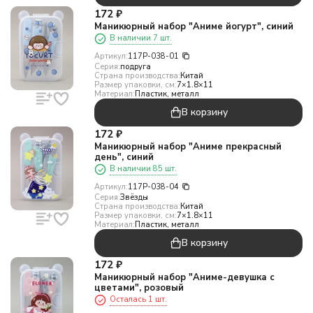
172
₽
Маникюрный набор "Аниме йогурт", синий
В наличии 7 шт.
Артикул:
117P-038-01
Серия:
подруга
Страна производства:
Китай
Размер упаковки, см:
7×1.8×11
Материал:
Пластик, металл
В корзину
172
₽
Маникюрный набор "Аниме прекрасный
день", синий
В наличии 85 шт.
Артикул:
117P-038-04
Серия:
Звёзды
Страна производства:
Китай
Размер упаковки, см:
7×1.8×11
Материал:
Пластик, металл
В корзину
172
₽
Маникюрный набор "Аниме-девушка с
цветами", розовый
Осталась 1 шт.