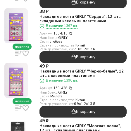
В корзину
38
₽
Накладные ногти GIRLY "Сердца", 12 шт.,
складными клеевыми пластинами
В наличии 1367 шт.
Артикул:
153-B13
Наш бренд:
GIRLY
Серия:
Любовь
Страна производства:
Китай
новинка
Размер упаковки, см:
7.3×1.2×12.6
В корзину
49
₽
Накладные ногти GIRLY "Черно-белые", 12
шт., с клеевыми пластинами
В наличии 1390 шт.
Артикул:
153-A28
Наш бренд:
GIRLY
Серия:
Милота
Страна производства:
Китай
новинка
Размер упаковки, см:
6.9×1.2×13.8
В корзину
49
₽
Накладные ногти GIRLY "Морская волна",
12 шт., складными пластинами