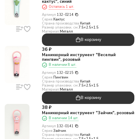
кактус", синий
Осталась 1 шт.
Артикул:
132-0214
Серия:
Кактус
Страна производства:
Китай
Размер упаковки, см:
7.5×2.5×1.5
Материал:
Металл
В корзину
36
₽
Маникюрный инструмент "Веселый
пингвин", розовый
В наличии 8 шт.
Артикул:
132-0215
Серия:
Пингвин
Страна производства:
Китай
Размер упаковки, см:
7.5×2.5×1.5
Материал:
Металл
В корзину
38
₽
Маникюрный инструмент "Зайчик", розовый
В наличии 14 шт.
Артикул:
132-0141
Серия:
Зайчик
Страна производства:
Китай
Размер упаковки, см:
7.5×2.5×1.5