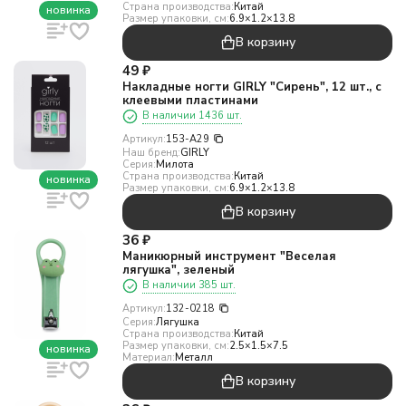
Страна производства:
Китай
новинка
Размер упаковки, см:
6.9×1.2×13.8
В корзину
49
₽
Накладные ногти GIRLY "Сирень", 12 шт., с
клеевыми пластинами
В наличии 1436 шт.
Артикул:
153-A29
Наш бренд:
GIRLY
Серия:
Милота
Страна производства:
Китай
новинка
Размер упаковки, см:
6.9×1.2×13.8
В корзину
36
₽
Маникюрный инструмент "Веселая
лягушка", зеленый
В наличии 385 шт.
Артикул:
132-0218
Серия:
Лягушка
Страна производства:
Китай
Размер упаковки, см:
2.5×1.5×7.5
новинка
Материал:
Металл
В корзину