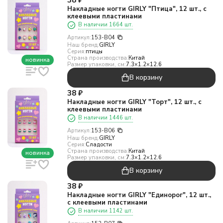
38
₽
Накладные ногти GIRLY "Птица", 12 шт., с
клеевыми пластинами
В наличии 1664 шт.
Артикул:
153-B04
Наш бренд:
GIRLY
Серия:
птицы
Страна производства:
Китай
новинка
Размер упаковки, см:
7.3×1.2×12.6
В корзину
38
₽
Накладные ногти GIRLY "Торт", 12 шт., с
клеевыми пластинами
В наличии 1446 шт.
Артикул:
153-B06
Наш бренд:
GIRLY
Серия:
Сладости
Страна производства:
Китай
новинка
Размер упаковки, см:
7.3×1.2×12.6
В корзину
38
₽
Накладные ногти GIRLY "Единорог", 12 шт.,
с клеевыми пластинами
В наличии 1142 шт.