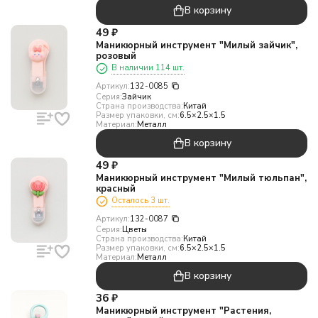
В корзину
49
₽
Маникюрный инструмент "Милый зайчик",
розовый
В наличии 114 шт.
Артикул:
132-0085
Серия:
Зайчик
Страна производства:
Китай
Размер упаковки, см:
6.5×2.5×1.5
Материал:
Металл
В корзину
49
₽
Маникюрный инструмент "Милый тюльпан",
красный
Осталось 3 шт.
Артикул:
132-0087
Серия:
Цветы
Страна производства:
Китай
Размер упаковки, см:
6.5×2.5×1.5
Материал:
Металл
В корзину
36
₽
Маникюрный инструмент "Растения,