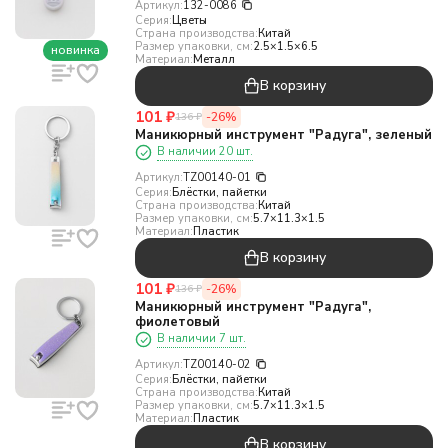
Артикул:
132-0086
Серия:
Цветы
Страна производства:
Китай
Размер упаковки, см:
2.5×1.5×6.5
новинка
Материал:
Металл
В корзину
101
₽
-26%
136
₽
Маникюрный инструмент "Радуга", зеленый
В наличии 20 шт.
Артикул:
TZ00140-01
Серия:
Блёстки, пайетки
Страна производства:
Китай
Размер упаковки, см:
5.7×11.3×1.5
Материал:
Пластик
В корзину
101
₽
-26%
136
₽
Маникюрный инструмент "Радуга",
фиолетовый
В наличии 7 шт.
Артикул:
TZ00140-02
Серия:
Блёстки, пайетки
Страна производства:
Китай
Размер упаковки, см:
5.7×11.3×1.5
Материал:
Пластик
В корзину