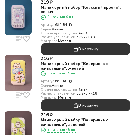
219
₽
Маникюрный набор "Классный кролик",
вишня
В наличии 6 шт.
Артикул:
68P-54
Серия:
Аниме
Страна производства:
Китай
Размер упаковки, см:
7.8×2×13.3
Материал:
Металл
В корзину
216
₽
Маникюрный набор "Вечеринка с
животными", желтый
В наличии 25 шт.
Артикул:
68P-60
Серия:
Аниме
Страна производства:
Китай
Размер упаковки, см:
13.2×0.7×18
Материал:
Металл
В корзину
216
₽
Маникюрный набор "Вечеринка с
животными", зеленый
В наличии 45 шт.