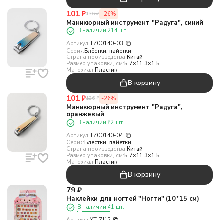
101
₽
-26%
136
₽
Маникюрный инструмент "Радуга", синий
В наличии 214 шт.
Артикул:
TZ00140-03
Серия:
Блёстки, пайетки
Страна производства:
Китай
Размер упаковки, см:
5.7×11.3×1.5
Материал:
Пластик
В корзину
101
₽
-26%
136
₽
Маникюрный инструмент "Радуга",
оранжевый
В наличии 82 шт.
Артикул:
TZ00140-04
Серия:
Блёстки, пайетки
Страна производства:
Китай
Размер упаковки, см:
5.7×11.3×1.5
Материал:
Пластик
В корзину
79
₽
Наклейки для ногтей "Ногти" (10*15 см)
В наличии 41 шт.
Артикул:
YT-ZJ17