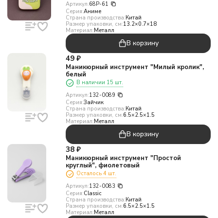
Артикул:
68P-61
Серия:
Аниме
Страна производства:
Китай
Размер упаковки, см:
13.2×0.7×18
Материал:
Металл
В корзину
49
₽
Маникюрный инструмент "Милый кролик",
белый
В наличии 15 шт.
Артикул:
132-0089
Серия:
Зайчик
Страна производства:
Китай
Размер упаковки, см:
6.5×2.5×1.5
Материал:
Металл
В корзину
38
₽
Маникюрный инструмент "Простой
круглый", фиолетовый
Осталось 4 шт.
Артикул:
132-0083
Серия:
Classic
Страна производства:
Китай
Размер упаковки, см:
6.5×2.5×1.5
Материал:
Металл