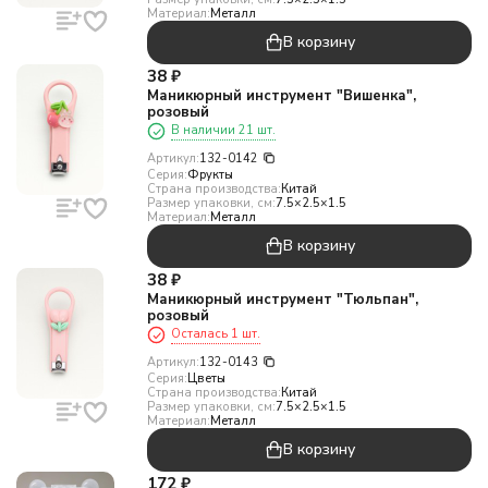
Материал:
Металл
В корзину
38
₽
Маникюрный инструмент "Вишенка",
розовый
В наличии 21 шт.
Артикул:
132-0142
Серия:
Фрукты
Страна производства:
Китай
Размер упаковки, см:
7.5×2.5×1.5
Материал:
Металл
В корзину
38
₽
Маникюрный инструмент "Тюльпан",
розовый
Осталась 1 шт.
Артикул:
132-0143
Серия:
Цветы
Страна производства:
Китай
Размер упаковки, см:
7.5×2.5×1.5
Материал:
Металл
В корзину
172
₽