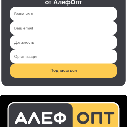
от АлефОпт
Подписаться