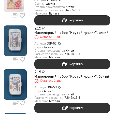
Серия:
подруга
Страна производства:
Китай
Размер упаковки, см:
16×9.5×0.2
Материал:
Бумага
В корзину
219
₽
Маникюрный набор "Крутой кролик", синий
Осталась 1 шт.
Артикул:
68P-52
Серия:
Аниме
Страна производства:
Китай
Размер упаковки, см:
7.8×2×13.3
Материал:
Металл
В корзину
219
₽
Маникюрный набор "Крутой кролик", белый
Осталась 1 шт.
Артикул:
68P-53
Серия:
Аниме
Страна производства:
Китай
Размер упаковки, см:
7.8×2×13.3
Материал:
Металл
В корзину