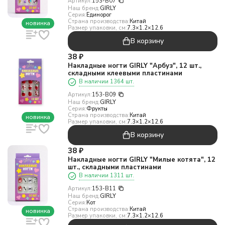
Артикул:
153-B07
Наш бренд:
GIRLY
Серия:
Единорог
Страна производства:
Китай
новинка
Размер упаковки, см:
7.3×1.2×12.6
В корзину
38
₽
Накладные ногти GIRLY "Арбуз", 12 шт.,
складными клеевыми пластинами
В наличии 1364 шт.
Артикул:
153-B09
Наш бренд:
GIRLY
Серия:
Фрукты
Страна производства:
Китай
новинка
Размер упаковки, см:
7.3×1.2×12.6
В корзину
38
₽
Накладные ногти GIRLY "Милые котята", 12
шт., складными пластинами
В наличии 1311 шт.
Артикул:
153-B11
Наш бренд:
GIRLY
Серия:
Кот
Страна производства:
Китай
новинка
Размер упаковки, см:
7.3×1.2×12.6