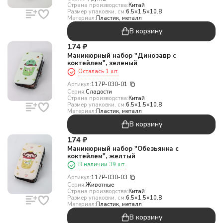
Страна производства:
Китай
Размер упаковки, см:
6.5×1.5×10.8
Материал:
Пластик, металл
В корзину
174
₽
Маникюрный набор "Динозавр с
коктейлем", зеленый
Осталась 1 шт.
Артикул:
117P-030-01
Серия:
Сладости
Страна производства:
Китай
Размер упаковки, см:
6.5×1.5×10.8
Материал:
Пластик, металл
В корзину
174
₽
Маникюрный набор "Обезьянка с
коктейлем", желтый
В наличии 39 шт.
Артикул:
117P-030-03
Серия:
Животные
Страна производства:
Китай
Размер упаковки, см:
6.5×1.5×10.8
Материал:
Пластик, металл
В корзину