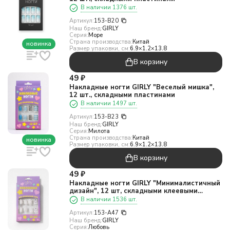
В наличии 1376 шт.
Артикул:
153-B20
Наш бренд:
GIRLY
Серия:
Море
Страна производства:
Китай
новинка
Размер упаковки, см:
6.9×1.2×13.8
В корзину
49
₽
Накладные ногти GIRLY "Веселый мишка",
12 шт., складными пластинами
В наличии 1497 шт.
Артикул:
153-B23
Наш бренд:
GIRLY
Серия:
Милота
Страна производства:
Китай
новинка
Размер упаковки, см:
6.9×1.2×13.8
В корзину
49
₽
Накладные ногти GIRLY "Минималистичный
дизайн", 12 шт, складными клеевыми
пластинами
В наличии 1536 шт.
Артикул:
153-A47
Наш бренд:
GIRLY
Серия:
Любовь