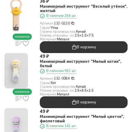
36
₽
Маникюрный инструмент "Веселый утёнок",
желтый
В наличии 284 шт.
Артикул:
132-0220
Серия:
Утка
Страна производства:
Китай
Размер упаковки, см:
2.5×1.5×7.5
новинка
Материал:
Металл
В корзину
49
₽
Маникюрный инструмент "Милый котик",
белый
В наличии 582 шт.
Артикул:
132-0084
Серия:
Кот
Страна производства:
Китай
Размер упаковки, см:
2.5×6.5×1.5
новинка
Материал:
Металл
В корзину
49
₽
Маникюрный инструмент "Милый цветок",
фиолетовый
В наличии 142 шт.