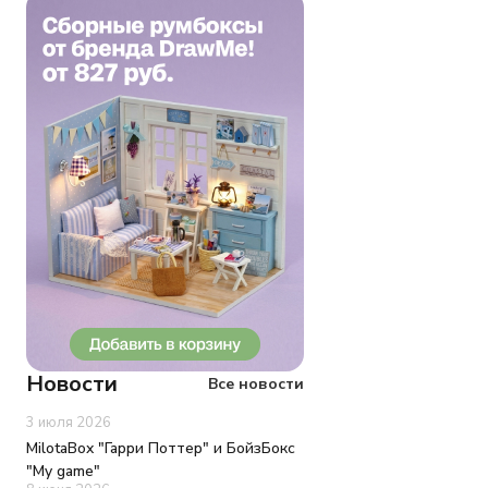
Новости
Все новости
3 июля 2026
MilotaBox "Гарри Поттер" и БойзБокс
"My game"