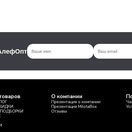
 АлефОпт
товаров
О компании
П
ЛОГ
Презентация о компании
Ча
СКИДКИ
Презентация MilotaBox
Ус
 ПОДБОРКИ
Отзывы
X
И