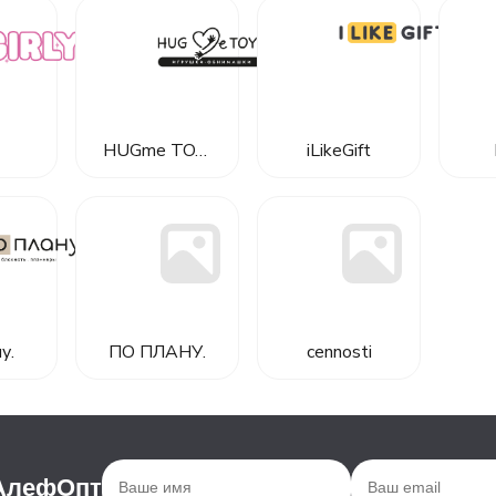
HUGme TOYS
iLikeGift
у.
ПО ПЛАНУ.
cennosti
 АлефОпт