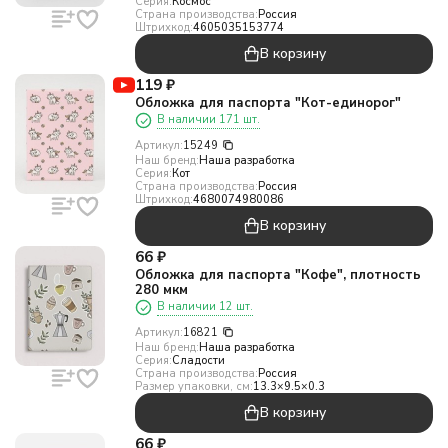
Серия:
Космос
Страна производства:
Россия
Штрихкод:
4605035153774
В корзину
119
₽
Обложка для паспорта "Кот-единорог"
В наличии 171 шт.
Артикул:
15249
Наш бренд:
Наша разработка
Серия:
Кот
Страна производства:
Россия
Штрихкод:
4680074980086
В корзину
66
₽
Обложка для паспорта "Кофе", плотность
280 мкм
В наличии 12 шт.
Артикул:
16821
Наш бренд:
Наша разработка
Серия:
Сладости
Страна производства:
Россия
Размер упаковки, см:
13.3×9.5×0.3
В корзину
66
₽