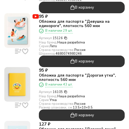
В корзину
95
₽
Обложка для паспорта "Девушка на
единороге", плотность 560 мкм
В наличии 29 шт.
Артикул:
15126
Наш бренд:
Наша разработка
Серия:
Лето
Страна производства:
Россия
Штрихкод:
4680074980246
В корзину
95
₽
Обложка для паспорта "Дорогая утка",
плотность 560 мкм
В наличии 43 шт.
Артикул:
16105
Наш бренд:
Наша разработка
Серия:
Утка
Страна производства:
Россия
Размер упаковки, см:
13.5×10×0.5
В корзину
127
₽