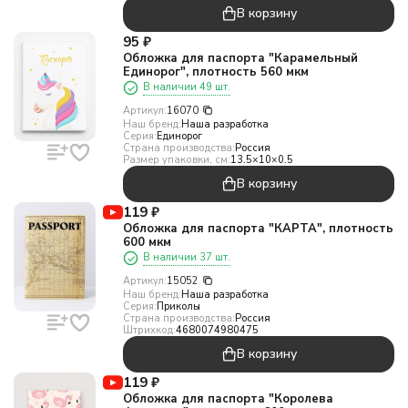
В корзину
95
₽
Обложка для паспорта "Карамельный
Единорог", плотность 560 мкм
В наличии 49 шт.
Артикул:
16070
Наш бренд:
Наша разработка
Серия:
Единорог
Страна производства:
Россия
Размер упаковки, см:
13.5×10×0.5
В корзину
119
₽
Обложка для паспорта "КАРТА", плотность
600 мкм
В наличии 37 шт.
Артикул:
15052
Наш бренд:
Наша разработка
Серия:
Приколы
Страна производства:
Россия
Штрихкод:
4680074980475
В корзину
119
₽
Обложка для паспорта "Королева