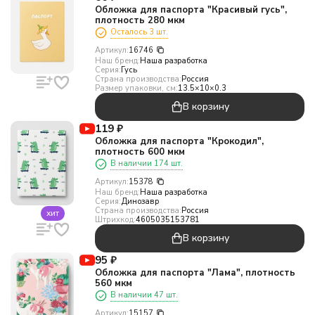
Обложка для паспорта "Красивый гусь",
плотность 280 мкм
Осталось 3 шт.
Артикул:
16746
Наш бренд:
Наша разработка
Серия:
Гусь
Страна производства:
Россия
Размер упаковки, см:
13.5×10×0.3
В корзину
119
₽
Обложка для паспорта "Крокодил",
плотность 600 мкм
В наличии 174 шт.
Артикул:
15378
Наш бренд:
Наша разработка
Серия:
Динозавр
Страна производства:
Россия
хит
Штрихкод:
4605035153781
В корзину
95
₽
Обложка для паспорта "Лама", плотность
560 мкм
В наличии 47 шт.
Артикул:
15157