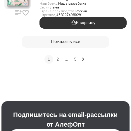
Наш бренд:
Наша разработка
Серия:
Лама
Страна производства:
Россия
Штрихкод:
4680074980291
В корзину
Показать все
1
2
...
5
Подпишитесь на email-рассылки
от АлефОпт