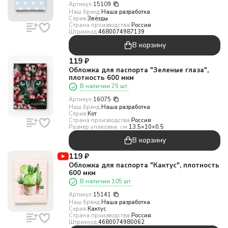
Артикул:
15109
Наш бренд:
Наша разработка
Серия:
Звёзды
Страна производства:
Россия
Штрихкод:
4680074987139
В корзину
119
₽
Обложка для паспорта "Зеленые глаза",
плотность 600 мкм
В наличии 25 шт.
Артикул:
16075
Наш бренд:
Наша разработка
Серия:
Кот
Страна производства:
Россия
Размер упаковки, см:
13.5×10×0.5
В корзину
119
₽
Обложка для паспорта "Кактус", плотность
600 мкм
В наличии 105 шт.
Артикул:
15141
Наш бренд:
Наша разработка
Серия:
Кактус
Страна производства:
Россия
Штрихкод:
4680074980062