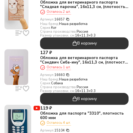
Обложка для ветеринарного паспорта
"Сладкая парочка", 16х11,3 см, (плотность
280 мкм)
Осталось 2 шт.
Артикул:
16657
Наш бренд:
Наша разработка
Серия:
Кот
Страна производства:
Россия
Размер упаковки, см:
16×11.3×0.3
В корзину
127
₽
Обложка для ветеринарного паспорта
"Сэндвич Сиба-ину", 16х11,3 см, (плотность
280 мкм)
Осталась 1 шт.
Артикул:
16660
Наш бренд:
Наша разработка
Серия:
Собака
Страна производства:
Россия
Размер упаковки, см:
16×11.3×0.3
В корзину
119
₽
Обложка для паспорта "3310", плотность
600 мкм
Осталось 4 шт.
Артикул:
15104