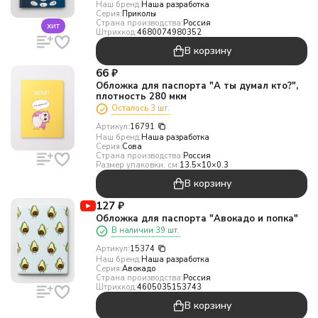
Наш бренд:
Наша разработка
Серия:
Приколы
Страна производства:
Россия
хит
Штрихкод:
4680074980352
В корзину
66
₽
Обложка для паспорта "А ты думал кто?",
плотность 280 мкм
Осталось 3 шт.
Артикул:
16791
Наш бренд:
Наша разработка
Серия:
Сова
Страна производства:
Россия
Размер упаковки, см:
13.5×10×0.3
В корзину
127
₽
Обложка для паспорта "Авокадо и попка"
В наличии 39 шт.
Артикул:
15374
Наш бренд:
Наша разработка
Серия:
Авокадо
Страна производства:
Россия
Штрихкод:
4605035153743
В корзину