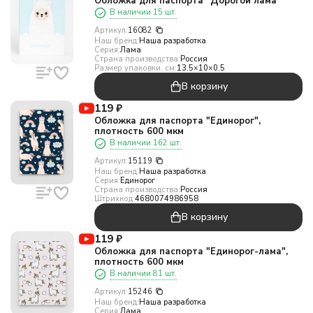
Обложка для паспорта "Дорогой лама"
В наличии 15 шт.
Артикул:
16082
Наш бренд:
Наша разработка
Серия:
Лама
Страна производства:
Россия
Размер упаковки, см:
13.5×10×0.5
В корзину
119
₽
Обложка для паспорта "Единорог",
плотность 600 мкм
В наличии 162 шт.
Артикул:
15119
Наш бренд:
Наша разработка
Серия:
Единорог
Страна производства:
Россия
Штрихкод:
4680074986958
В корзину
119
₽
Обложка для паспорта "Единорог-лама",
плотность 600 мкм
В наличии 81 шт.
Артикул:
15246
Наш бренд:
Наша разработка
Серия:
Лама