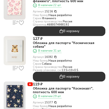
фламинго", плотность 600 мкм
В наличии 22 шт.
Артикул:
15236
Наш бренд:
Наша разработка
Серия:
Фламинго
Страна производства:
Россия
Штрихкод:
4680074980192
В корзину
127
₽
Обложка для паспорта "Космическая
собака"
В наличии 31 шт.
Артикул:
16092
Наш бренд:
Наша разработка
Серия:
Собака
Страна производства:
Россия
Размер упаковки, см:
13.5×10×0.5
В корзину
119
₽
Обложка для паспорта "Космонавт",
плотность 600 мкм
В наличии 29 шт.
Артикул:
15377
Наш бренд:
Наша разработка