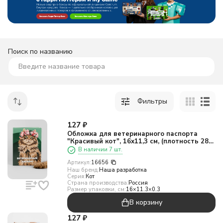
Поиск по названию
Фильтры
127
₽
Обложка для ветеринарного паспорта
"Красивый кот", 16х11,3 см, (плотность 280
мкм)
В наличии 7 шт.
Артикул:
16656
Наш бренд:
Наша разработка
Серия:
Кот
Страна производства:
Россия
Размер упаковки, см:
16×11.3×0.3
В корзину
127
₽