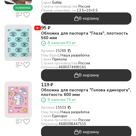
Серия:
Бобёр
Страна производства:
Россия
новинка
Размер упаковки, см:
13.5×10×0.5
В корзину
95
₽
Обложка для паспорта "Глаза", плотность
560 мкм
В наличии 83 шт.
Артикул:
15288
Наш бренд:
Наша разработка
Серия:
Приколы
Страна производства:
Россия
Штрихкод:
4680074980161
В корзину
119
₽
Обложка для паспорта "Голова единорога",
плотность 600 мкм
В наличии 79 шт.
Артикул:
15503
Наш бренд:
Наша разработка
Серия:
Единорог
Страна производства:
Россия
Штрихкод:
4680086447515
В корзину