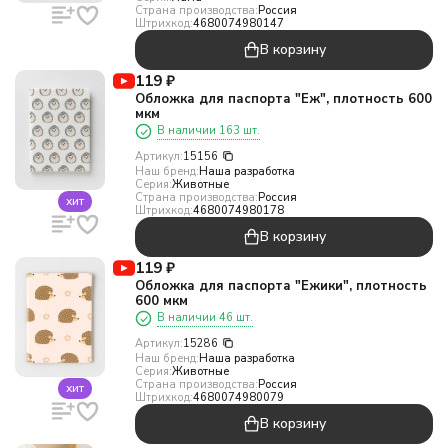
Страна производства:
Россия
Штрихкод:
4680074980147
В корзину
119
₽
Обложка для паспорта "Еж", плотность 600
мкм
В наличии 163 шт.
Артикул:
15156
Наш бренд:
Наша разработка
Серия:
Животные
Страна производства:
Россия
хит
Штрихкод:
4680074980178
В корзину
119
₽
Обложка для паспорта "Ежики", плотность
600 мкм
В наличии 46 шт.
Артикул:
15286
Наш бренд:
Наша разработка
Серия:
Животные
Страна производства:
Россия
хит
Штрихкод:
4680074980079
В корзину