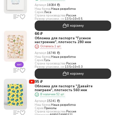
Артикул:
16084
Наш бренд:
Наша разработка
Серия:
Лиса
Страна производства:
Россия
Размер упаковки, см:
13.5×10×0.5
В корзину
66
₽
Обложка для паспорта "Гусиное
настроение", плотность 280 мкм
Осталась 1 шт.
Артикул:
16748
Наш бренд:
Наша разработка
Серия:
Гусь
Страна производства:
Россия
хит
Размер упаковки, см:
13.5×10×0.3
В корзину
95
₽
Обложка для паспорта "Давайте
поиграем", плотность 560 мкм
В наличии 52 шт.
Артикул:
15241
Наш бренд:
Наша разработка
Серия:
Приколы
Страна производства:
Россия
Штрихкод:
4680074980321