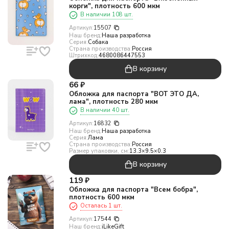
корги", плотность 600 мкм
В наличии 108 шт.
Артикул:
15507
Наш бренд:
Наша разработка
Серия:
Собака
Страна производства:
Россия
Штрихкод:
4680086447553
В корзину
66
₽
Обложка для паспорта "ВОТ ЭТО ДА,
лама", плотность 280 мкм
В наличии 40 шт.
Артикул:
16832
Наш бренд:
Наша разработка
Серия:
Лама
Страна производства:
Россия
Размер упаковки, см:
13.3×9.5×0.3
В корзину
119
₽
Обложка для паспорта "Всем бобра",
плотность 600 мкм
Осталась 1 шт.
Артикул:
17544
Наш бренд:
iLikeGift