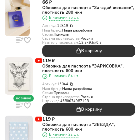
66
₽
Обложка для паспорта "Загадай желание",
плотность 280 мкм
В наличии 35 шт.
Артикул:
16819
Наш бренд:
Наша разработка
Серия:
Приколы
Страна производства:
Россия
Размер упаковки, см:
13.3×9.5×0.3
В корзину
119
₽
Обложка для паспорта "ЗАРИСОВКА",
плотность 600 мкм
В наличии 84 шт.
Артикул:
15044
Наш бренд:
Наша разработка
Серия:
Приколы
Страна производства:
Россия
новинка
Штрихкод:
4680074987108
В корзину
119
₽
Обложка для паспорта "ЗВЕЗДА",
плотность 600 мкм
В наличии 22 шт.