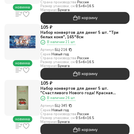
Страна производства:
Россия
Размер упаковки, см:
0.5×6×16.5
новинка
Материал:
Бумага
В корзину
105
₽
Набор конвертов для денег 5 шт. "Три
белых коня", 165*8см
В наличии 21 шт.
Артикул:
БЦ-216
Серия:
Новый год
Страна производства:
Россия
Размер упаковки, см:
0.5×6×16.5
новинка
Материал:
Бумага
В корзину
105
₽
Набор конвертов для денег 5 шт.
"Счастливого Нового года! Красная
машина", 165*8см
В наличии 26 шт.
Артикул:
БЦ-345
Серия:
Новый год
Страна производства:
Россия
Размер упаковки, см:
0.5×6×16.5
новинка
Материал:
Бумага
В корзину