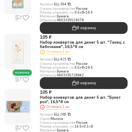
Артикул:
БЦ-364
Страна производства:
Россия
Размер упаковки, см:
0.5×8×16.5
Материал:
Бумага
Штрихкод:
4603335519078
В корзину
105
₽
Набор конвертов для денег 5 шт. "Танец с
бабочками", 16,5*8 см
Осталось 5 шт.
Артикул:
БЦ-415
Страна производства:
Россия
Размер упаковки, см:
0.5×8×16.5
Материал:
Бумага
новинка
Штрихкод:
4603335729842
В корзину
105
₽
Набор конвертов для денег 5 шт. "Букет
роз", 16,5*8 см
Осталась 1 шт.
Артикул:
БЦ-268
Серия:
Милота
Страна производства:
Россия
Размер упаковки, см:
16.5×0.1×8
Материал:
Бумага