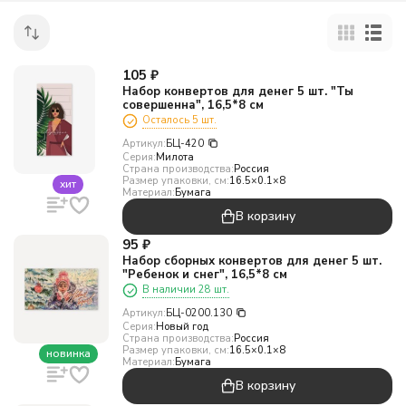
105
₽
Набор конвертов для денег 5 шт. "Ты
совершенна", 16,5*8 см
Осталось 5 шт.
Артикул:
БЦ-420
Серия:
Милота
Страна производства:
Россия
Размер упаковки, см:
16.5×0.1×8
хит
Материал:
Бумага
В корзину
95
₽
Набор сборных конвертов для денег 5 шт.
"Ребенок и снег", 16,5*8 см
В наличии 28 шт.
Артикул:
БЦ-0200.130
Серия:
Новый год
Страна производства:
Россия
Размер упаковки, см:
16.5×0.1×8
новинка
Материал:
Бумага
В корзину