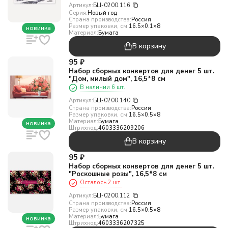
Артикул:
БЦ-0200.116
Серия:
Новый год
Страна производства:
Россия
Размер упаковки, см:
16.5×0.1×8
новинка
Материал:
Бумага
В корзину
95
₽
Набор сборных конвертов для денег 5 шт.
"Дом, милый дом", 16,5*8 см
В наличии 6 шт.
Артикул:
БЦ-0200.140
Страна производства:
Россия
Размер упаковки, см:
16.5×0.5×8
Материал:
Бумага
новинка
Штрихкод:
4603336209206
В корзину
95
₽
Набор сборных конвертов для денег 5 шт.
"Роскошные розы", 16,5*8 см
Осталось 2 шт.
Артикул:
БЦ-0200.112
Страна производства:
Россия
Размер упаковки, см:
16.5×0.5×8
Материал:
Бумага
новинка
Штрихкод:
4603336207325