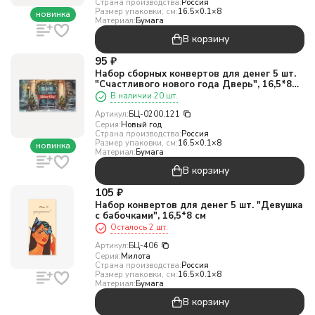
Страна производства:
Россия
Размер упаковки, см:
16.5×0.1×8
новинка
Материал:
Бумага
В корзину
95
₽
Набор сборных конвертов для денег 5 шт.
"Счастливого нового года Дверь", 16,5*8
см
В наличии 20 шт.
Артикул:
БЦ-0200.121
Серия:
Новый год
Страна производства:
Россия
Размер упаковки, см:
16.5×0.1×8
новинка
Материал:
Бумага
В корзину
105
₽
Набор конвертов для денег 5 шт. "Девушка
с бабочками", 16,5*8 см
Осталось 2 шт.
Артикул:
БЦ-406
Серия:
Милота
Страна производства:
Россия
Размер упаковки, см:
16.5×0.1×8
Материал:
Бумага
В корзину