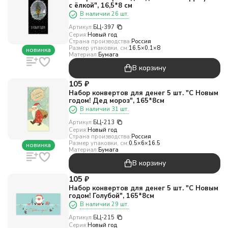
с ёлкой", 16,5*8 см
В наличии 26 шт.
Артикул:
БЦ-397
Серия:
Новый год
Страна производства:
Россия
Размер упаковки, см:
16.5×0.1×8
новинка
Материал:
Бумага
В корзину
105
₽
Набор конвертов для денег 5 шт. "С Новым
годом! Дед мороз", 165*8см
В наличии 31 шт.
Артикул:
БЦ-213
Серия:
Новый год
Страна производства:
Россия
Размер упаковки, см:
0.5×6×16.5
новинка
Материал:
Бумага
В корзину
105
₽
Набор конвертов для денег 5 шт. "С Новым
годом! Голубой", 165*8см
В наличии 29 шт.
Артикул:
БЦ-215
Серия:
Новый год