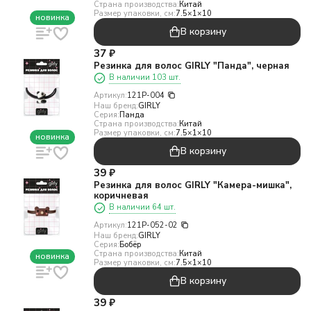
Страна производства:
Китай
Размер упаковки, см:
7.5×1×10
новинка
В корзину
37
₽
Резинка для волос GIRLY "Панда", черная
В наличии 103 шт.
Артикул:
121P-004
Наш бренд:
GIRLY
Серия:
Панда
Страна производства:
Китай
Размер упаковки, см:
7.5×1×10
новинка
В корзину
39
₽
Резинка для волос GIRLY "Камера-мишка",
коричневая
В наличии 64 шт.
Артикул:
121P-052-02
Наш бренд:
GIRLY
Серия:
Бобёр
Страна производства:
Китай
новинка
Размер упаковки, см:
7.5×1×10
В корзину
39
₽