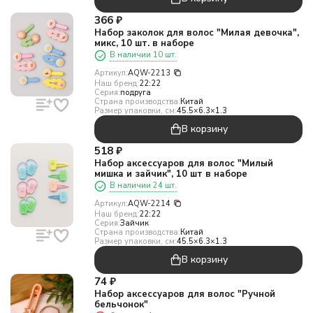
366
₽
Набор заколок для волос "Милая девочка",
микс, 10 шт. в наборе
В наличии 10 шт.
Артикул:
AQW-2213
Наш бренд:
22:22
Серия:
подруга
Страна производства:
Китай
Размер упаковки, см:
45.5×6.3×1.3
В корзину
518
₽
Набор аксессуаров для волос "Милый
мишка и зайчик", 10 шт в наборе
В наличии 24 шт.
Артикул:
AQW-2214
Наш бренд:
22:22
Серия:
Зайчик
Страна производства:
Китай
Размер упаковки, см:
45.5×6.3×1.3
В корзину
74
₽
Набор аксессуаров для волос "Ручной
бельчонок"