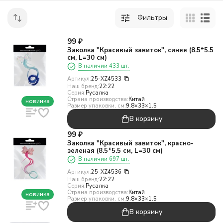
Фильтры
99
₽
Заколка "Красивый завиток", синяя (8.5*5.5
см, L=30 см)
В наличии 433 шт.
Артикул:
25-XZ4533
Наш бренд:
22:22
Серия:
Русалка
Страна производства:
Китай
новинка
Размер упаковки, см:
9.8×33×1.5
В корзину
99
₽
Заколка "Красивый завиток", красно-
зеленая (8.5*5.5 см, L=30 см)
В наличии 697 шт.
Артикул:
25-XZ4536
Наш бренд:
22:22
Серия:
Русалка
Страна производства:
Китай
новинка
Размер упаковки, см:
9.8×33×1.5
В корзину