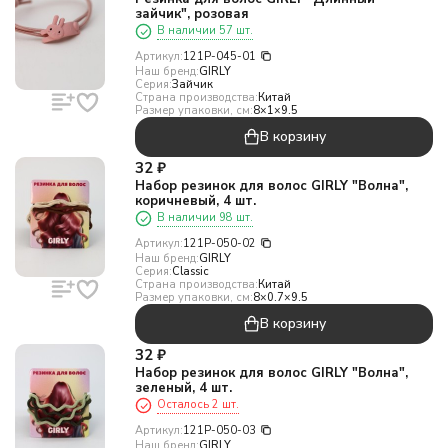
зайчик", розовая
В наличии 57 шт.
Артикул:
121P-045-01
Наш бренд:
GIRLY
Серия:
Зайчик
Страна производства:
Китай
Размер упаковки, см:
8×1×9.5
В корзину
32
₽
Набор резинок для волос GIRLY "Волна",
коричневый, 4 шт.
В наличии 98 шт.
Артикул:
121P-050-02
Наш бренд:
GIRLY
Серия:
Classic
Страна производства:
Китай
Размер упаковки, см:
8×0.7×9.5
В корзину
32
₽
Набор резинок для волос GIRLY "Волна",
зеленый, 4 шт.
Осталось 2 шт.
Артикул:
121P-050-03
Наш бренд:
GIRLY