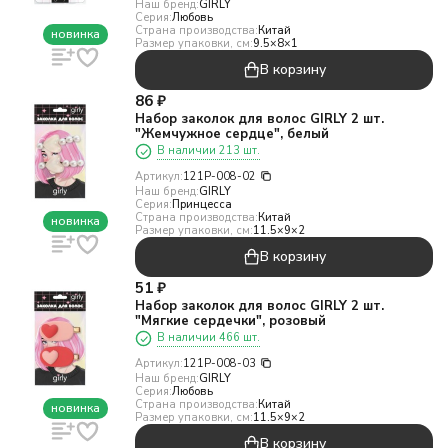
Наш бренд:
GIRLY
Серия:
Любовь
Страна производства:
Китай
новинка
Размер упаковки, см:
9.5×8×1
В корзину
86
₽
Набор заколок для волос GIRLY 2 шт.
"Жемчужное сердце", белый
В наличии 213 шт.
Артикул:
121P-008-02
Наш бренд:
GIRLY
Серия:
Принцесса
Страна производства:
Китай
новинка
Размер упаковки, см:
11.5×9×2
В корзину
51
₽
Набор заколок для волос GIRLY 2 шт.
"Мягкие сердечки", розовый
В наличии 466 шт.
Артикул:
121P-008-03
Наш бренд:
GIRLY
Серия:
Любовь
Страна производства:
Китай
новинка
Размер упаковки, см:
11.5×9×2
В корзину