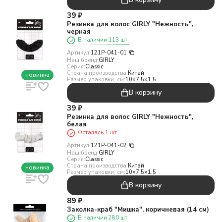
39
₽
Резинка для волос GIRLY "Нежность",
черная
В наличии 113 шт.
Артикул:
121P-041-01
Наш бренд:
GIRLY
Серия:
Classic
Страна производства:
Китай
новинка
Размер упаковки, см:
10×7.5×1.5
В корзину
39
₽
Резинка для волос GIRLY "Нежность",
белая
Осталась 1 шт.
Артикул:
121P-041-02
Наш бренд:
GIRLY
Серия:
Classic
Страна производства:
Китай
новинка
Размер упаковки, см:
10×7.5×1.5
В корзину
89
₽
Заколка-краб "Мишка", коричневая (14 см)
В наличии 280 шт.