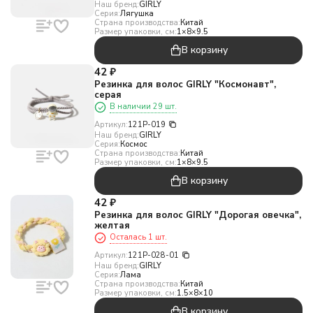
Наш бренд:
GIRLY
Серия:
Лягушка
Страна производства:
Китай
Размер упаковки, см:
1×8×9.5
В корзину
42
₽
Резинка для волос GIRLY "Космонавт",
серая
В наличии 29 шт.
Артикул:
121P-019
Наш бренд:
GIRLY
Серия:
Космос
Страна производства:
Китай
Размер упаковки, см:
1×8×9.5
В корзину
42
₽
Резинка для волос GIRLY "Дорогая овечка",
желтая
Осталась 1 шт.
Артикул:
121P-028-01
Наш бренд:
GIRLY
Серия:
Лама
Страна производства:
Китай
Размер упаковки, см:
1.5×8×10
В корзину