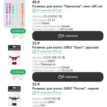
65
₽
Резинка для волос "Прическа", микс (40 см)
В наличии 281 шт.
Артикул:
25-XZ4547
Наш бренд:
22:22
Серия:
Classic
Страна производства:
Китай
Размер упаковки, см:
8.5×1×46
новинка
В корзину
32
₽
Резинка для волос GIRLY "Бант", красная
В наличии 356 шт.
Артикул:
121P-006-01
Наш бренд:
GIRLY
Серия:
Принцесса
Страна производства:
Китай
Размер упаковки, см:
7.5×1×10
новинка
В корзину
32
₽
Резинка для волос GIRLY "Котик", черная
В наличии 161 шт.
Артикул:
121P-003
Наш бренд:
GIRLY
Серия:
Кот