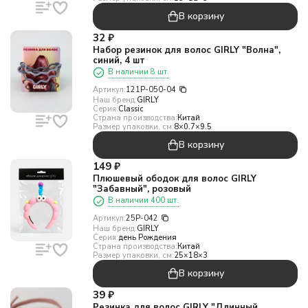
В корзину
32
₽
Набор резинок для волос GIRLY "Волна",
синий, 4 шт
В наличии 8 шт.
Артикул:
121P-050-04
Наш бренд:
GIRLY
Серия:
Classic
Страна производства:
Китай
Размер упаковки, см:
8×0.7×9.5
В корзину
149
₽
Плюшевый ободок для волос GIRLY
"Забавный", розовый
В наличии 400 шт.
Артикул:
25P-042
Наш бренд:
GIRLY
Серия:
день Рождения
Страна производства:
Китай
Размер упаковки, см:
25×18×3
В корзину
39
₽
Резинка для волос GIRLY "Длинный