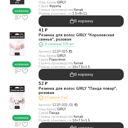
Наш бренд:
GIRLY
Серия:
Фрукты
Страна производства:
Китай
новинка
Размер упаковки, см:
1.5×8×11
В корзину
41
₽
Резинка для волос GIRLY "Королевская
свинья", розовая
В наличии 335 шт.
Артикул:
121P-025
Наш бренд:
GIRLY
Серия:
Поросёнок
Страна производства:
Китай
новинка
Размер упаковки, см:
10×7.5×1.5
В корзину
52
₽
Резинка для волос GIRLY "Панда повар",
розовая
Осталось 3 шт.
Артикул:
121P-032-01
Наш бренд:
GIRLY
Серия:
Панда
Страна производства:
Китай
новинка
Размер упаковки, см:
10×7.5×1.5
В корзину