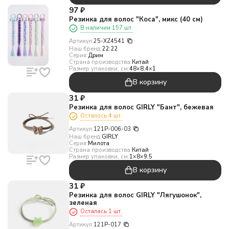
97
₽
Резинка для волос "Коса", микс (40 см)
В наличии 157 шт.
Артикул:
25-XZ4541
Наш бренд:
22:22
Серия:
Дрим
Страна производства:
Китай
Размер упаковки, см:
48×8.4×1
В корзину
31
₽
Резинка для волос GIRLY "Бант", бежевая
Осталось 4 шт.
Артикул:
121P-006-03
Наш бренд:
GIRLY
Серия:
Милота
Страна производства:
Китай
Размер упаковки, см:
1×8×9.5
В корзину
31
₽
Резинка для волос GIRLY "Лягушонок",
зеленая
Осталась 1 шт.
Артикул:
121P-017