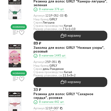
Резинка для волос GIRLY "Камера-лягушка",
зеленая
В наличии 376 шт.
Артикул:
121P-052-03
Наш бренд:
GIRLY
Серия:
Лягушка
Страна производства:
Китай
новинка
Размер упаковки, см:
7.5×1×10
В корзину
89
₽
Заколка для волос GIRLY "Нежные узоры",
розовый
В наличии 1445 шт.
Артикул:
25P-051
Наш бренд:
GIRLY
Серия:
день Рождения
Страна производства:
Китай
новинка
Размер упаковки, см:
11.5×9×2
В корзину
33
₽
Резинка для волос GIRLY "Сахарное
сердце", розовая
В наличии 442 шт.
Артикул:
121P-007