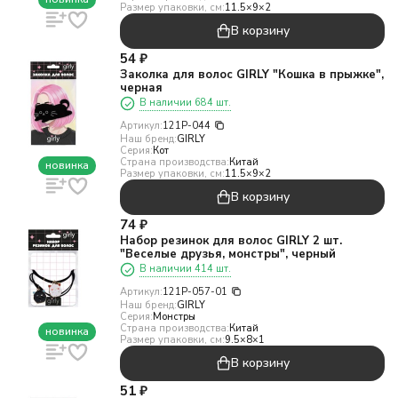
Размер упаковки, см:
11.5×9×2
В корзину
54
₽
Заколка для волос GIRLY "Кошка в прыжке",
черная
В наличии 684 шт.
Артикул:
121P-044
Наш бренд:
GIRLY
Серия:
Кот
Страна производства:
Китай
новинка
Размер упаковки, см:
11.5×9×2
В корзину
74
₽
Набор резинок для волос GIRLY 2 шт.
"Веселые друзья, монстры", черный
В наличии 414 шт.
Артикул:
121P-057-01
Наш бренд:
GIRLY
Серия:
Монстры
Страна производства:
Китай
новинка
Размер упаковки, см:
9.5×8×1
В корзину
51
₽