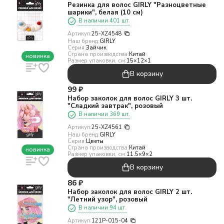
Резинка для волос GIRLY "Разноцветные
шарики", белая (10 см)
В наличии 401 шт.
Артикул:
25-XZ4548
Наш бренд:
GIRLY
Серия:
Зайчик
Страна производства:
Китай
новинка
Размер упаковки, см:
15×12×1
В корзину
99
₽
Набор заколок для волос GIRLY 3 шт.
"Сладкий завтрак", розовый
В наличии 369 шт.
Артикул:
25-XZ4561
Наш бренд:
GIRLY
Серия:
Цветы
Страна производства:
Китай
новинка
Размер упаковки, см:
11.5×9×2
В корзину
86
₽
Набор заколок для волос GIRLY 2 шт.
"Летний узор", розовый
В наличии 94 шт.
Артикул:
121P-015-04