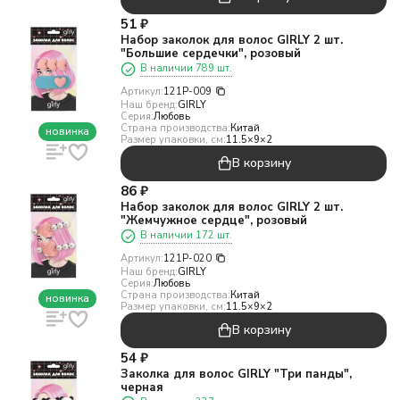
51
₽
Набор заколок для волос GIRLY 2 шт.
"Большие сердечки", розовый
В наличии 789 шт.
Артикул:
121P-009
Наш бренд:
GIRLY
Серия:
Любовь
Страна производства:
Китай
новинка
Размер упаковки, см:
11.5×9×2
В корзину
86
₽
Набор заколок для волос GIRLY 2 шт.
"Жемчужное сердце", розовый
В наличии 172 шт.
Артикул:
121P-020
Наш бренд:
GIRLY
Серия:
Любовь
Страна производства:
Китай
новинка
Размер упаковки, см:
11.5×9×2
В корзину
54
₽
Заколка для волос GIRLY "Три панды",
черная