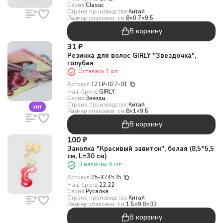
Серия:
Classic
Страна производства:
Китай
Размер упаковки, см:
8×0.7×9.5
В корзину
31
₽
Резинка для волос GIRLY "Звездочка",
голубая
Осталась 1 шт.
Артикул:
121P-027-01
Наш бренд:
GIRLY
Серия:
Звёзды
Страна производства:
Китай
хит
Размер упаковки, см:
8×1×9.5
В корзину
100
₽
Заколка "Красивый завиток", белая (8,5*5,5
см, L=30 см)
В наличии 6 шт.
Артикул:
25-XZ4535
Наш бренд:
22:22
Серия:
Русалка
Страна производства:
Китай
Размер упаковки, см:
1.5×9.8×33
В корзину