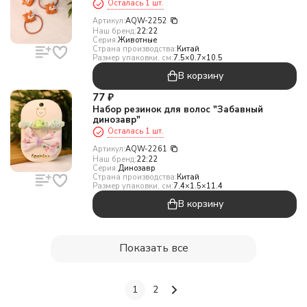
Осталась 1 шт.
Артикул:
AQW-2252
Наш бренд:
22:22
Серия:
Животные
Страна производства:
Китай
Размер упаковки, см:
7.5×0.7×10.5
В корзину
77
₽
Набор резинок для волос "Забавный
динозавр"
Осталась 1 шт.
Артикул:
AQW-2261
Наш бренд:
22:22
Серия:
Динозавр
Страна производства:
Китай
Размер упаковки, см:
7.4×1.5×11.4
В корзину
Показать все
1
2