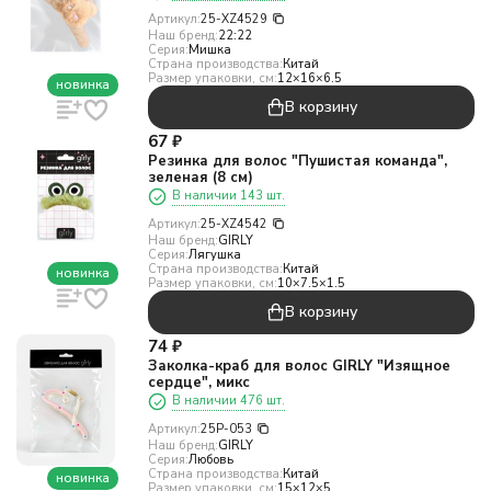
Артикул:
25-XZ4529
Наш бренд:
22:22
Серия:
Мишка
Страна производства:
Китай
Размер упаковки, см:
12×16×6.5
новинка
В корзину
67
₽
Резинка для волос "Пушистая команда",
зеленая (8 см)
В наличии 143 шт.
Артикул:
25-XZ4542
Наш бренд:
GIRLY
Серия:
Лягушка
Страна производства:
Китай
новинка
Размер упаковки, см:
10×7.5×1.5
В корзину
74
₽
Заколка-краб для волос GIRLY "Изящное
сердце", микс
В наличии 476 шт.
Артикул:
25P-053
Наш бренд:
GIRLY
Серия:
Любовь
Страна производства:
Китай
новинка
Размер упаковки, см:
15×12×5