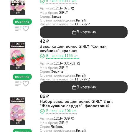
В наличии 227 шт.
Артикул:
121P-021
Наш бренд:
GIRLY
Серия:
Панда
Страна производства:
Китай
новинка
Размер упаковки, см:
11.5×9×2
В корзину
42
₽
Заколка для волос GIRLY "Сочная
клубника", красная
В наличии 1155 шт.
Артикул:
121P-031-02
Наш бренд:
GIRLY
Серия:
Фрукты
Страна производства:
Китай
новинка
Размер упаковки, см:
11.5×9×2
В корзину
86
₽
Набор заколок для волос GIRLY 2 шт.
"Жемчужное сердце", фиолетовый
В наличии 206 шт.
Артикул:
121P-039
Наш бренд:
GIRLY
Серия:
Любовь
Страна производства:
Китай
новинка