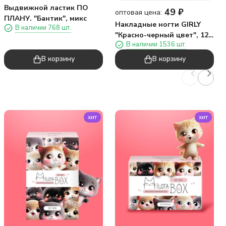
Выдвижной ластик ПО
49
₽
оптовая цена:
ПЛАНУ. "Бантик", микс
Накладные ногти GIRLY
В наличии 768 шт.
"Красно-черный цвет", 12
В наличии 1536 шт.
шт., складными клеевыми
пластинами
В корзину
В корзину
хит
хит