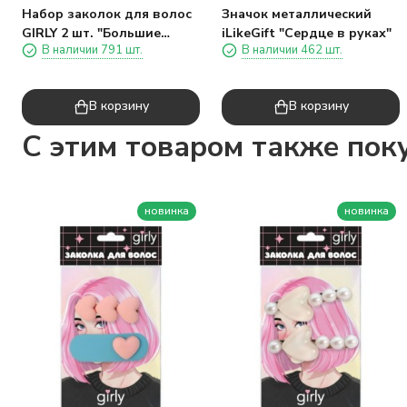
Набор заколок для волос
Значок металлический
GIRLY 2 шт. "Большие
iLikeGift "Сердце в руках"
В наличии 791 шт.
В наличии 462 шт.
сердечки", розовый
В корзину
В корзину
C этим товаром также пок
новинка
новинка