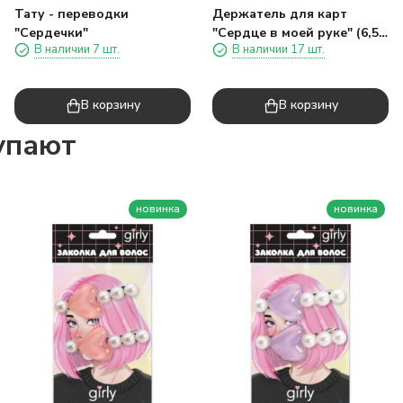
Тату - переводки
Держатель для карт
"Сердечки"
"Сердце в моей руке" (6,5
В наличии 7 шт.
В наличии 17 шт.
х 10,4 см)
В корзину
В корзину
упают
новинка
новинка