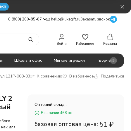
ься
8 (800) 200-85-87
hello@ilikegift.ru
Заказать звонок
Войти
Избранное
Корзина
ты
Школа и офис
Мягкие игрушки
Творчество
ул:
121P-008-03
К сравнению
В избранное
Поделиться
LY 2
Оптовый склад :
вый
В наличии 468 шт.
юбого
51
₽
базовая оптовая цена:
 как для