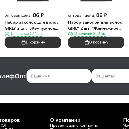
86
₽
86
₽
оптовая цена:
оптовая цена:
Набор заколок для волос
Набор заколок для волос
GIRLY 2 шт. "Жемчужное
GIRLY 2 шт. "Жемчужное
В наличии 174 шт.
В наличии 208 шт.
сердце", розовый
сердце", фиолетовый
В корзину
В корзину
 АлефОпт
товаров
О компании
П
ЛОГ
Презентация о компании
Ча