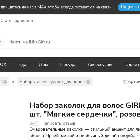
Подписат
дпишитесь на нас в MAX, чтобы всегда оставаться на связи
ы
Стать Партнёром
BOX
Еда
Дом
Посуда
Аксессуары
Гадже
Артик
С
Наборы аксессуаров для волос
Набор заколок для волос GIR
шт. "Мягкие сердечки", розо
Написать отзыв
Очаровательные заколки — стильный акцент для л
образа. Яркий, милый и необычный дизайн подойдёт