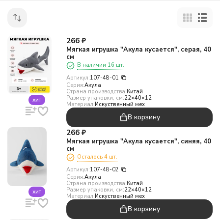
266
₽
Мягкая игрушка "Акула кусается", серая, 40
см
В наличии 16 шт.
Артикул:
107-48-01
Серия:
Акула
Страна производства:
Китай
Размер упаковки, см:
22×40×12
хит
Материал:
Искуственный мех
В корзину
266
₽
Мягкая игрушка "Акула кусается", синяя, 40
см
Осталось 4 шт.
Артикул:
107-48-02
Серия:
Акула
Страна производства:
Китай
Размер упаковки, см:
22×40×12
хит
Материал:
Искуственный мех
В корзину