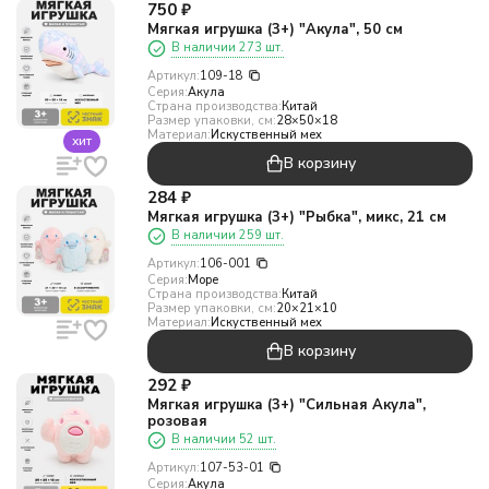
750
₽
Мягкая игрушка (3+) "Акула", 50 см
В наличии 273 шт.
Артикул:
109-18
Серия:
Акула
Страна производства:
Китай
Размер упаковки, см:
28×50×18
Материал:
Искуственный мех
хит
В корзину
284
₽
Мягкая игрушка (3+) "Рыбка", микс, 21 см
В наличии 259 шт.
Артикул:
106-001
Серия:
Море
Страна производства:
Китай
Размер упаковки, см:
20×21×10
Материал:
Искуственный мех
В корзину
292
₽
Мягкая игрушка (3+) "Сильная Акула",
розовая
В наличии 52 шт.
Артикул:
107-53-01
Серия:
Акула