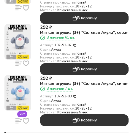
Страна производства:
Китай
Размер упаковки, см:
20×25×12
Материал:
Искуственный мех
В корзину
292
₽
Мягкая игрушка (3+) "Сильная Акула", серая
В наличии 61 шт.
Артикул:
107-53-02
Серия:
Акула
Страна производства:
Китай
Размер упаковки, см:
20×25×12
Материал:
Искуственный мех
В корзину
292
₽
Мягкая игрушка (3+) "Сильная Акула", синяя
В наличии 7 шт.
Артикул:
107-53-03
Серия:
Акула
Страна производства:
Китай
Размер упаковки, см:
20×25×12
Материал:
Искуственный мех
хит
В корзину