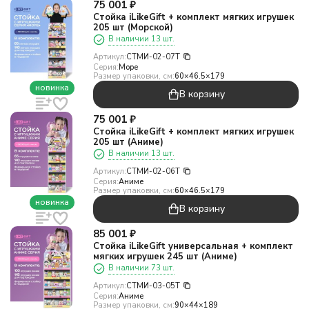
75 001
₽
Стойка iLikeGift + комплект мягких игрушек
205 шт (Морской)
В наличии 13 шт.
Артикул:
СТМИ-02-07T
Серия:
Море
Размер упаковки, см:
60×46.5×179
новинка
В корзину
75 001
₽
Стойка iLikeGift + комплект мягких игрушек
205 шт (Аниме)
В наличии 13 шт.
Артикул:
СТМИ-02-06T
Серия:
Аниме
Размер упаковки, см:
60×46.5×179
новинка
В корзину
85 001
₽
Стойка iLikeGift универсальная + комплект
мягких игрушек 245 шт (Аниме)
В наличии 73 шт.
Артикул:
СТМИ-03-05T
Серия:
Аниме
Размер упаковки, см:
90×44×189