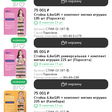
В корзину
75 001
₽
Стойка iLikeGift + комплект мягких игрушек
185 шт (Поросята)
В наличии 13 шт.
Артикул:
СТМИ-02-04T
Серия:
Поросёнок
Размер упаковки, см:
60×46.5×179
новинка
В корзину
85 001
₽
Стойка iLikeGift универсальная + комплект
мягких игрушек 225 шт (Поросята)
В наличии 73 шт.
Артикул:
СТМИ-03-04T
Серия:
Поросёнок
Размер упаковки, см:
90×44×189
новинка
В корзину
75 001
₽
Стойка iLikeGift + комплект мягких игрушек
205 шт (Капибара)
В наличии 13 шт.