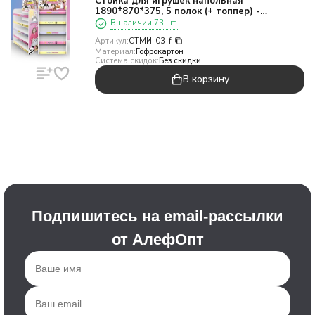
Стойка для игрушек напольная
1890*870*375, 5 полок (+ топпер) -
универсальная
В наличии 73 шт.
Артикул:
СТМИ-03-f
Материал:
Гофрокартон
Система скидок:
Без скидки
В корзину
Подпишитесь на email-рассылки
от АлефОпт