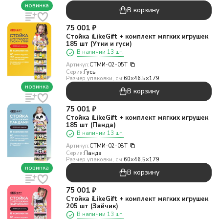
новинка
В корзину
75 001
₽
Стойка iLikeGift + комплект мягких игрушек
185 шт (Утки и гуси)
В наличии 13 шт.
Артикул:
СТМИ-02-05T
Серия:
Гусь
Размер упаковки, см:
60×46.5×179
новинка
В корзину
75 001
₽
Стойка iLikeGift + комплект мягких игрушек
185 шт (Панда)
В наличии 13 шт.
Артикул:
СТМИ-02-08T
Серия:
Панда
Размер упаковки, см:
60×46.5×179
новинка
В корзину
75 001
₽
Стойка iLikeGift + комплект мягких игрушек
205 шт (Зайчик)
В наличии 13 шт.