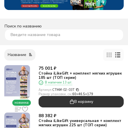
Поиск по названию
Название
75 001
₽
Стойка iLikeGift + комплект мягких игрушек
185 шт (ТОП серии)
В наличии 13 шт.
Артикул:
СТМИ-02-03T
Размер упаковки, см:
60×46.5×179
В корзину
новинка
88 382
₽
Стойка iLikeGift универсальная + комплект
мягких игрушек 225 шт (ТОП серии)