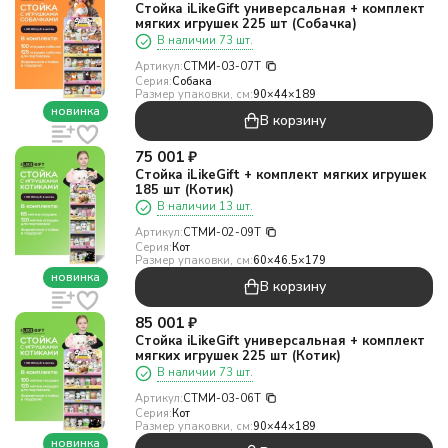
Стойка iLikeGift универсальная + комплект
мягких игрушек 225 шт (Собачка)
В наличии 73 шт.
Артикул:
СТМИ-03-07T
Серия:
Собака
Размер упаковки, см:
90×44×189
новинка
В корзину
75 001
₽
Стойка iLikeGift + комплект мягких игрушек
185 шт (Котик)
В наличии 13 шт.
Артикул:
СТМИ-02-09T
Серия:
Кот
Размер упаковки, см:
60×46.5×179
новинка
В корзину
85 001
₽
Стойка iLikeGift универсальная + комплект
мягких игрушек 225 шт (Котик)
В наличии 73 шт.
Артикул:
СТМИ-03-06T
Серия:
Кот
Размер упаковки, см:
90×44×189
новинка