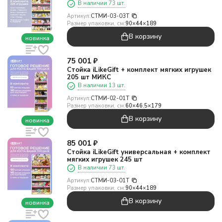
В наличии 73 шт.
Артикул:
СТМИ-03-03T
Размер упаковки, см:
90×44×189
В корзину
новинка
75 001
₽
Стойка iLikeGift + комплект мягких игрушек
205 шт МИКС
В наличии 13 шт.
Артикул:
СТМИ-02-01T
Размер упаковки, см:
60×46.5×179
В корзину
новинка
85 001
₽
Стойка iLikeGift универсальная + комплект
мягких игрушек 245 шт
В наличии 73 шт.
Артикул:
СТМИ-03-01T
Размер упаковки, см:
90×44×189
В корзину
новинка