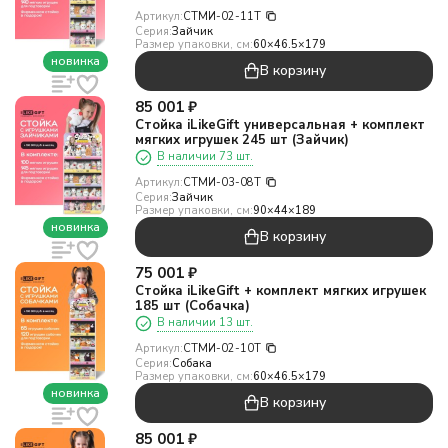
Артикул:
СТМИ-02-11T
Серия:
Зайчик
Размер упаковки, см:
60×46.5×179
новинка
В корзину
85 001
₽
Стойка iLikeGift универсальная + комплект
мягких игрушек 245 шт (Зайчик)
В наличии 73 шт.
Артикул:
СТМИ-03-08T
Серия:
Зайчик
Размер упаковки, см:
90×44×189
новинка
В корзину
75 001
₽
Стойка iLikeGift + комплект мягких игрушек
185 шт (Собачка)
В наличии 13 шт.
Артикул:
СТМИ-02-10T
Серия:
Собака
Размер упаковки, см:
60×46.5×179
новинка
В корзину
85 001
₽