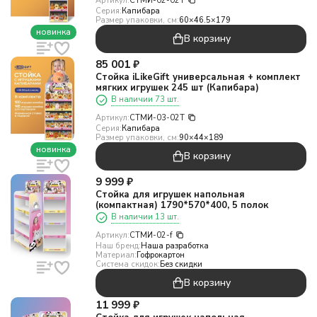
Артикул:
СТМИ-02-02T
Серия:
Капибара
Размер упаковки, см:
60×46.5×179
новинка
В корзину
85 001
₽
Стойка iLikeGift универсальная + комплект
мягких игрушек 245 шт (Капибара)
В наличии 73 шт.
Артикул:
СТМИ-03-02T
Серия:
Капибара
Размер упаковки, см:
90×44×189
новинка
В корзину
9 999
₽
Стойка для игрушек напольная
(компактная) 1790*570*400, 5 полок
В наличии 13 шт.
Артикул:
СТМИ-02-f
Наш бренд:
Наша разработка
Материал:
Гофрокартон
Система скидок:
Без скидки
В корзину
11 999
₽