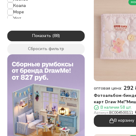
но
Коала
Море
Уют
Приколы
Путешествие
Показать
Дрим
Капибара
Сбросить фильтр
Любовь
Бабочка
292
оптовая цена:
Фотоальбом-бинде
карт Draw Me!"Ми
В наличии 58 шт.
торт",20
Артикул:
BC004500111
страниц(13*12,5см)
В корзину