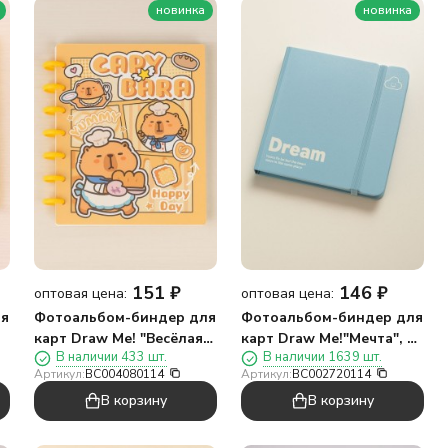
новинка
новинка
151
₽
146
₽
оптовая цена:
оптовая цена:
ля
Фотоальбом-биндер для
Фотоальбом-биндер для
карт Draw Me! "Весёлая
карт Draw Me!"Мечта", 20
В наличии 433 шт.
В наличии 1639 шт.
Капибара",20
страниц(13*12,5см)
Артикул:
BC004080114
Артикул:
BC002720114
страниц(19,5*23,5см)
В корзину
В корзину