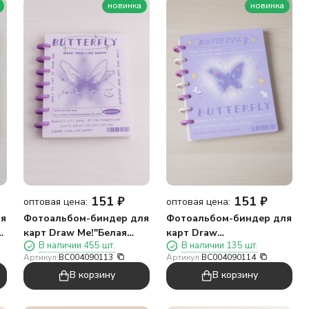
новинка
новинка
151
₽
151
₽
оптовая цена:
оптовая цена:
ля
Фотоальбом-биндер для
Фотоальбом-биндер для
карт Draw Me!"Белая
карт Draw
В наличии 455 шт.
В наличии 135 шт.
бабочка",20
Me!"Фиолетовая
Артикул:
BC004090113
Артикул:
BC004090114
страниц(19,5*23,5см)
бабочка",20
В корзину
В корзину
страниц(19,5*23,5см)