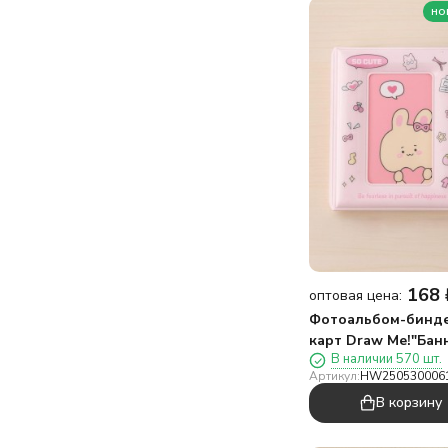
но
168
оптовая цена:
Фотоальбом-бинде
карт Draw Me!"Бан
В наличии 570 шт.
Харт",16 страниц(9
Артикул:
HW250530006
В корзину