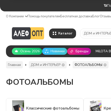
📶По
О Компании
Помощь покупателям
Бесплатная доставка
Блог
Отзыв
Каталог
ДОМ и ИНТЕРЬ
Осень 2026
Новинки
Бренды
MiLOTA 
Главная
ДОМ и ИНТЕРЬЕР
ФОТОАЛЬБОМЫ
ФОТОАЛЬБОМЫ
Классические фотоальбомы
Кре