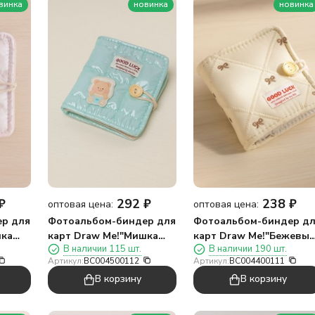
винка
новинка
новинка
₽
292
₽
238
₽
оптовая цена:
оптовая цена:
р для
Фотоальбом-биндер для
Фотоальбом-биндер д
шка
карт Draw Me!"Мишка
карт Draw Me!"Бежевы
В наличии 115 шт.
В наличии 190 шт.
хлеб",20
бантик",20
Артикул:
BC004500112
Артикул:
BC004400111
страниц(13*12,5см)
страниц(13*12,5см)
В корзину
В корзину