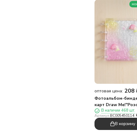
но
208
оптовая цена:
Фотоальбом-бинде
карт Draw Me!"Ро
В наличии 468 шт.
пляж",20
Артикул:
BC005450114
страниц(13*12,5см)
В корзину