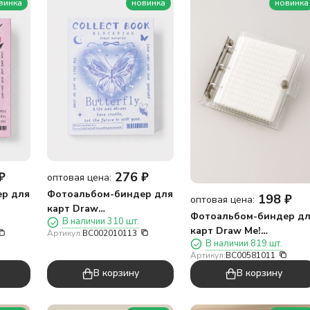
винка
новинка
новинка
₽
276
₽
оптовая цена:
р для
Фотоальбом-биндер для
198
₽
оптовая цена:
карт Draw
Фотоальбом-биндер д
В наличии 310 шт.
Me!"Коллекция бабочек
карт Draw Me!
Артикул:
BC002010113
белый",20
В наличии 819 шт.
"Минимализм",20
страниц(18*24см)
Артикул:
BC00581011
страниц(13*12,5см)
В корзину
В корзину