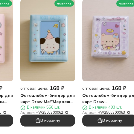
винка
новинка
новинка
₽
168
₽
168
₽
оптовая цена:
оптовая цена:
р для
Фотоальбом-биндер для
Фотоальбом-биндер д
ни
карт Draw Me!"Медвежья
карт Draw
В наличии 558 шт.
В наличии 493 шт.
*11см)
песня",16
Me!"Волшебный кот",16
1
Артикул:
HW2505300062
Артикул:
HW2505300063
страниц(9*11см)
страниц(9*11см)
В корзину
В корзину