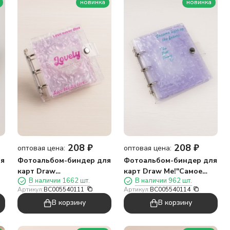
новинка
новинка
208
₽
208
₽
оптовая цена:
оптовая цена:
ля
Фотоальбом-биндер для
Фотоальбом-биндер для
карт Draw
карт Draw Me!"Самое
В наличии 1662 шт.
В наличии 962 шт.
Me!"Прекрасный",20
лучшее",20
Артикул:
BC005540111
Артикул:
BC005540114
страниц(13*12,5см)
страниц(13*12,5см)
В корзину
В корзину