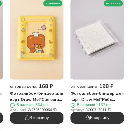
новинка
новинка
168
₽
198
₽
оптовая цена:
оптовая цена:
ля
Фотоальбом-биндер для
Фотоальбом-биндер для
карт Draw Me!"Сияющий
карт Draw Me!"Рябь
В наличии 664 шт.
В наличии 1162 шт.
мишка",16
воды",20
Артикул:
HW2505300064
Артикул:
BC00313011
страниц(9*11см)
страниц(13*12,5см)
В корзину
В корзину