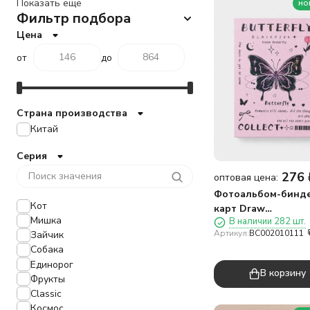
Показать ещё
но
Фильтр подбора
Цена
от
до
Страна производства
Китай
Серия
276
оптовая цена:
Фотоальбом-бинде
Кот
карт Draw
Мишка
В наличии 282 шт.
Me!"Коллекция
Артикул:
BC002010111
Зайчик
бабочек",20
Собака
страниц(18*24см)
Единорог
В корзину
Фрукты
Classic
Космос