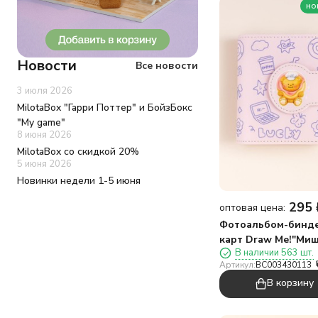
но
Новости
Все новости
3 июля 2026
MilotaBox "Гарри Поттер" и БойзБокс
"My game"
8 июня 2026
MilotaBox со скидкой 20%
5 июня 2026
Новинки недели 1-5 июня
295
оптовая цена:
Фотоальбом-бинде
карт Draw Me!"Миш
В наличии 563 шт.
кондитер",20
Артикул:
BC003430113
страниц(13*12,5см)
В корзину