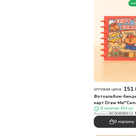
но
151
оптовая цена:
Фотоальбом-бинде
карт Draw Me!"Сил
В наличии 494 шт.
капибары",20
Артикул:
BC004080111
страниц(19,5*23,5с
В корзину