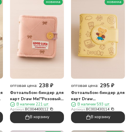
новинка
новинка
238
₽
295
₽
оптовая цена:
оптовая цена:
ля
Фотоальбом-биндер для
Фотоальбом-биндер для
й
карт Draw Me!"Розовый
карт Draw
В наличии 221 шт.
В наличии 593 шт.
бантик",20
Me!"Путешествующий
Артикул:
BC004400112
Артикул:
BC003430114
страниц(13*12,5см)
медведь",20
В корзину
В корзину
страниц(13*12,5см)