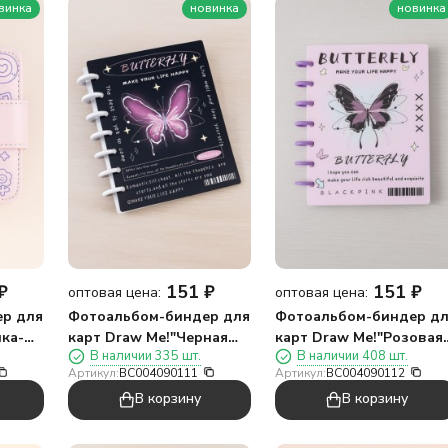
винка
новинка
новинка
₽
151
₽
151
₽
оптовая цена:
оптовая цена:
р для
Фотоальбом-биндер для
Фотоальбом-биндер д
ка-
карт Draw Me!"Черная
карт Draw Me!"Розовая
В наличии 335 шт.
В наличии 408 шт.
бабочка",20
бабочка",20
Артикул:
BC004090111
Артикул:
BC004090112
страниц(19,5*23,5см)
страниц(19,5*23,5см)
В корзину
В корзину