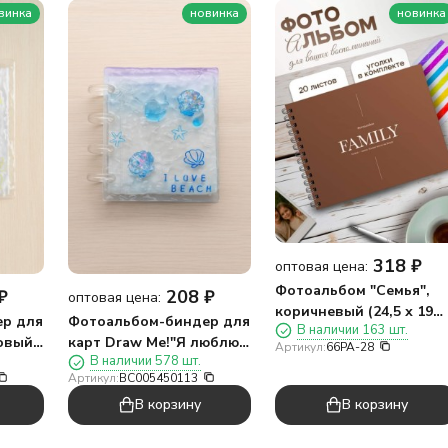
винка
новинка
новинка
318
₽
оптовая цена:
Фотоальбом "Семья",
₽
208
₽
оптовая цена:
коричневый (24,5 х 19
р для
Фотоальбом-биндер для
В наличии 163 шт.
см)
зовый
карт Draw Me!"Я люблю
Артикул:
66PA-28
В наличии 578 шт.
пляж",20
Артикул:
BC005450113
страниц(13*12,5см)
В корзину
В корзину