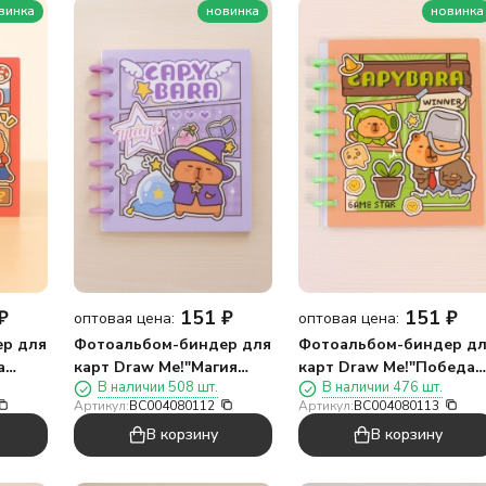
винка
новинка
новинка
₽
151
₽
151
₽
оптовая цена:
оптовая цена:
р для
Фотоальбом-биндер для
Фотоальбом-биндер д
а
карт Draw Me!"Магия
карт Draw Me!"Победа
В наличии 508 шт.
В наличии 476 шт.
капибары",20
капибары",20
Артикул:
BC004080112
Артикул:
BC004080113
м)
страниц(19,5*23,5см)
страниц(19,5*23,5см)
В корзину
В корзину