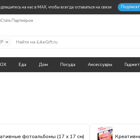
Подписат
дпишитесь на нас в MAX, чтобы всегда оставаться на связи
ы
Стать Партнёром
ЕР
BOX
Еда
Дом
Посуда
Аксессуары
Гадже
ативные фотоальбомы (17 x 17 см)
Креативны