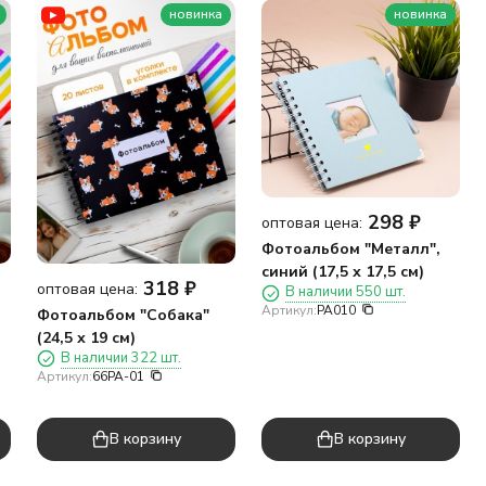
новинка
новинка
298
₽
оптовая цена:
Фотоальбом "Металл",
синий (17,5 х 17,5 см)
318
₽
оптовая цена:
В наличии 550 шт.
Артикул:
PA010
Фотоальбом "Собака"
(24,5 х 19 см)
В наличии 322 шт.
Артикул:
66PA-01
В корзину
В корзину