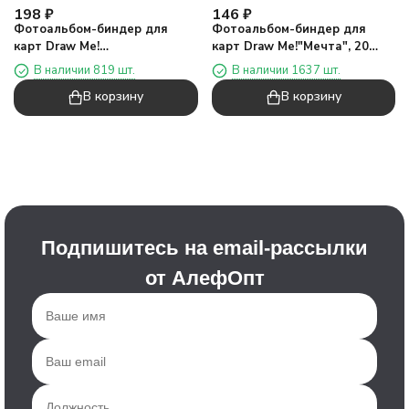
198
₽
146
₽
Фотоальбом-биндер для
Фотоальбом-биндер для
карт Draw Me!
карт Draw Me!"Мечта", 20
"Минимализм",20
страниц(13*12,5см)
В наличии 819 шт.
В наличии 1637 шт.
страниц(13*12,5см)
В корзину
В корзину
Подпишитесь на email-рассылки
от АлефОпт