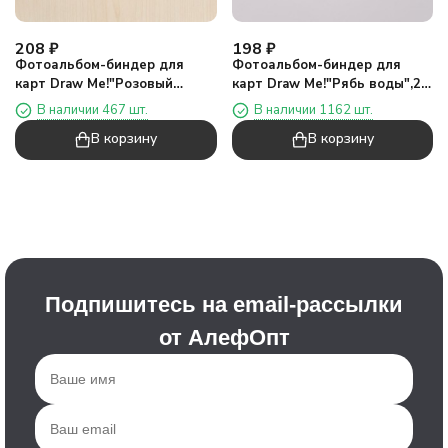
208
₽
198
₽
Фотоальбом-биндер для
Фотоальбом-биндер для
карт Draw Me!"Розовый
карт Draw Me!"Рябь воды",20
пляж",20 страниц(13*12,5см)
страниц(13*12,5см)
В наличии 467 шт.
В наличии 1162 шт.
В корзину
В корзину
Подпишитесь на email-рассылки
от АлефОпт