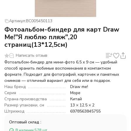
Артикул:
BC005450113
Фотоальбом-биндер для карт Draw
Me!"Я люблю пляж",20
страниц(13*12,5см)
Написать отзыв
Фотоальбом-биндер для мини-фото 6,5 x 9 см — удобный
способ хранить любимые воспоминания в компактном
формате. Подходит для фотографий, карточек и памятных
снимков — отличный вариант для себя или в подарок.
Наш бренд
Draw me!
Серия
Море
Страна производства
Китай
Размер упаковки, см
13 × 12.5 × 2
Штрихкод
6978563845755
Оптовый склад :
В наличии 578 шт.