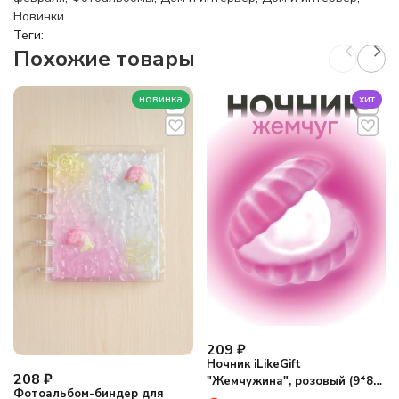
Новинки
Теги:
Похожие товары
новинка
хит
209
₽
Ночник iLikeGift
208
₽
"Жемчужина", розовый (9*8
Фотоальбом-биндер для
см)