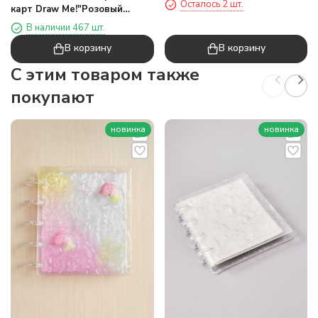
Осталось 2 шт.
карт Draw Me!"Розовый
пляж",20 страниц(13*12,5см)
В наличии 467 шт.
В корзину
В корзину
C этим товаром также
покупают
новинка
новинка