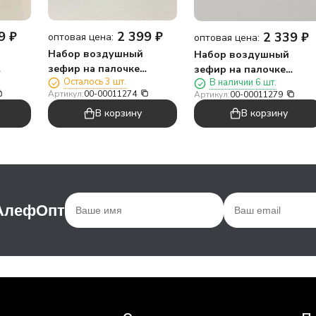
9
₽
2 399
₽
2 339
₽
оптовая цена:
оптовая цена:
Набор воздушный
Набор воздушный
зефир на палочке
зефир на палочке
Осталось 3 шт.
В наличии 6 шт.
!
"Заплющи зефирку!
«Заплющь зефирку!
Артикул:
00-00011274
Артикул:
00-00011279
т.
МОЗГОЕДЫ", 24шт
СЕРДЕЧКИ», 24шт.
В корзину
В корзину
 АлефОпт