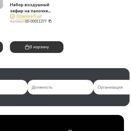
Набор воздушный
зефир на палочке
Осталось 5 шт.
«Заплющь зефирку!
Артикул:
00-00011277
ЗОМБИКУСЫ», 24шт.
В корзину