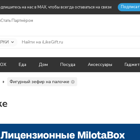
Подписат
дпишитесь на нас в MAX, чтобы всегда оставаться на связи
ы
Стать Партнёром
АРКИ
BOX
Еда
Дом
Посуда
Аксессуары
Гадже
Фигурный зефир на палочке
ке