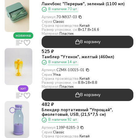
Ланчбокс "Перерыв", зеленый (1100 мл)
В наличии 70 шт.
Артикул:
70-N937-03
Серия:
Classic
Страна производства:
Китай
Размер упаковки, см:
8×17.8×16.6
Материал:
Пластик
новинка
В корзину
525
₽
Тамблер "Утенок", желтый (460мл)
В наличии 14 шт.
Артикул:
CZMX-10015-01
Серия:
Утка
Страна производства:
Китай
Размер упаковки, см:
8.8×18×8.8
Материал:
Пластик
хит
В корзину
482
₽
Блендер портативный "Упрощай",
фиолетовый, USB, (21,5*7,5 см)
В наличии 92 шт.
Артикул:
139P-8285-3
Серия:
Classic
Страна производства:
Китай