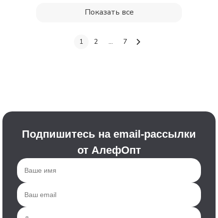
Показать все
1
2
...
7
Подпишитесь на email-рассылки
от АлефОпт