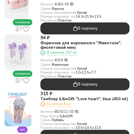
Артикул:
6363-03
Серия:
Фрукты
Страна производства:
Китай
Размер упаковки, см:
14.3×21.6×13.5
Материал:
Пластик
новинка
В корзину
94
₽
Формочки для мороженого "Животное",
фиолетовый микс
В наличии 337 шт.
Артикул:
6019
Серия:
Животные
Страна производства:
Китай
Размер упаковки, см:
12×12.5×7.7
новинка
Материал:
Пластик
В корзину
315
₽
Тамблер iLikeGift "Love heart", blue (450 ml)
Осталось 4 шт.
Артикул:
BD3211-03
Наш бренд:
iLikeGift
Серия:
Любовь
Страна производства:
Китай
Размер упаковки, см:
10.5×10.5×22.5
хит