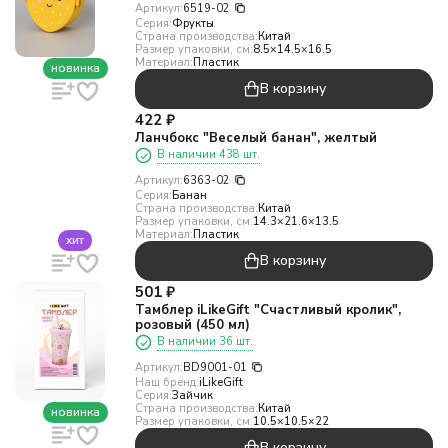
Артикул:
6519-02
Серия:
Фрукты
Страна производства:
Китай
Размер упаковки, см:
8.5×14.5×16.5
Материал:
Пластик
новинка
В корзину
422
₽
Ланчбокс "Веселый банан", желтый
В наличии 438 шт.
Артикул:
6363-02
Серия:
Банан
Страна производства:
Китай
Размер упаковки, см:
14.3×21.6×13.5
Материал:
Пластик
хит
В корзину
501
₽
Тамблер iLikeGift "Счастливый кролик",
розовый (450 мл)
В наличии 36 шт.
Артикул:
BD9001-01
Наш бренд:
iLikeGift
Серия:
Зайчик
Страна производства:
Китай
новинка
Размер упаковки, см:
10.5×10.5×22
В корзину