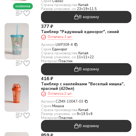
Серия:
Classic
Страна производства:
Китай
новинка
Размер упаковки, см:
23×19×11.5
В корзину
377
₽
Тамблер "Радужный единорог", синий
Осталась 1 шт.
Артикул:
LWP309-4
Серия:
Единорог
Страна производства:
Китай
Размер упаковки, см:
11×11×22
Материал:
Пластик
В корзину
416
₽
Тамблер с наклейками "Веселый мишка",
красный (420мл)
Осталось 2 шт.
Артикул:
CZMX-10047-03
Серия:
Мишка
Страна производства:
Китай
Размер упаковки, см:
9×19.5×9
Материал:
Пластик
В корзину
859
₽