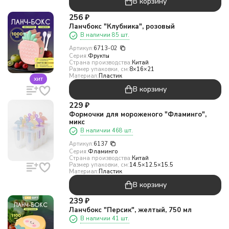
В корзину
256
₽
Ланчбокс "Клубника", розовый
В наличии 85 шт.
Артикул:
6713-02
Серия:
Фрукты
Страна производства:
Китай
Размер упаковки, см:
8×16×21
Материал:
Пластик
хит
В корзину
229
₽
Формочки для мороженого "Фламинго",
микс
В наличии 468 шт.
Артикул:
6137
Серия:
Фламинго
Страна производства:
Китай
Размер упаковки, см:
14.5×12.5×15.5
Материал:
Пластик
В корзину
239
₽
Ланчбокс "Персик", желтый, 750 мл
В наличии 41 шт.