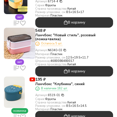
Артикул:
6714-4
Серия:
Фрукты
Страна производства:
Китай
Размер упаковки, см:
8.5×16.5×17
Материал:
Пластик
хит
В корзину
548
₽
Ланчбокс "Новый стиль", розовый
(ложка+вилка)
Осталось 5 шт.
Артикул:
N6340-03
Материал:
Пластик
Размер упаковки, см:
12.5×19.5×11.7
Штрихкод:
4680086480017
хит
Страна производства:
Китай
В корзину
195
₽
Ланчбокс "Клубника", синий
В наличии 182 шт.
Артикул:
6519-01
Серия:
Фрукты
Страна производства:
Китай
Размер упаковки, см:
8.5×16.5×14.5
Материал:
Пластик
новинка
В корзину