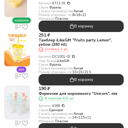
Артикул:
6713-01
Серия:
Фрукты
Страна производства:
Китай
Размер упаковки, см:
8×16×21
Материал:
Пластик
новинка
В корзину
251
₽
Тамблер iLikeGift "Fruits party Lemon",
yellow (380 ml)
Осталась 1 шт.
Артикул:
DC1001-02
Наш бренд:
iLikeGift
Серия:
Фрукты
Страна производства:
Китай
хит
Размер упаковки, см:
10×10×21.5
В корзину
190
₽
Формочки для мороженого "Unicorn", mix
В наличии 428 шт.
Артикул:
6188
Серия:
Единорог
Страна производства:
Китай
Размер упаковки, см:
14×12.5×11
Материал:
Пластик