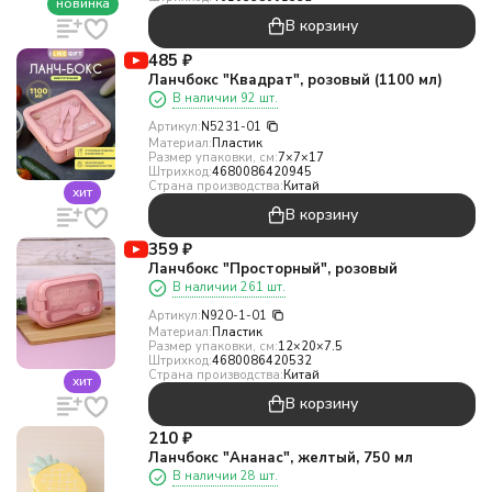
новинка
В корзину
485
₽
Ланчбокс "Квадрат", розовый (1100 мл)
В наличии 92 шт.
Артикул:
N5231-01
Материал:
Пластик
Размер упаковки, см:
7×7×17
Штрихкод:
4680086420945
Страна производства:
Китай
хит
В корзину
359
₽
Ланчбокс "Просторный", розовый
В наличии 261 шт.
Артикул:
N920-1-01
Материал:
Пластик
Размер упаковки, см:
12×20×7.5
Штрихкод:
4680086420532
Страна производства:
Китай
хит
В корзину
210
₽
Ланчбокс "Ананас", желтый, 750 мл
В наличии 28 шт.