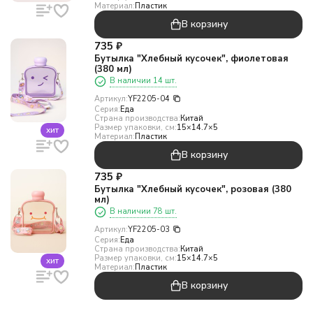
Материал:
Пластик
В корзину
735
₽
Бутылка "Хлебный кусочек", фиолетовая
(380 мл)
В наличии 14 шт.
Артикул:
YF2205-04
Серия:
Еда
Страна производства:
Китай
Размер упаковки, см:
15×14.7×5
хит
Материал:
Пластик
В корзину
735
₽
Бутылка "Хлебный кусочек", розовая (380
мл)
В наличии 78 шт.
Артикул:
YF2205-03
Серия:
Еда
Страна производства:
Китай
Размер упаковки, см:
15×14.7×5
хит
Материал:
Пластик
В корзину