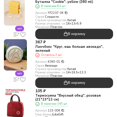
Бутылка "Cookie", yellow (380 ml)
В наличии 83 шт.
Артикул:
YF2207-04
Серия:
Сладости
Страна производства:
Китай
Размер упаковки, см:
16×13×5.9
Материал:
Пластик
хит
В корзину
367
₽
Ланчбокс "Круг, ешь больше авокадо",
зеленый
Осталось 2 шт.
Артикул:
6365-01
Серия:
Авокадо
Страна производства:
Китай
Размер упаковки, см:
14×16.5×13.3
хит
Материал:
Пластик
В корзину
105
₽
Термосумка "Вкусный обед", розовая
(21*23*13 см)
В наличии 145 шт.
Артикул:
133-009
Наш бренд:
iLikeGift