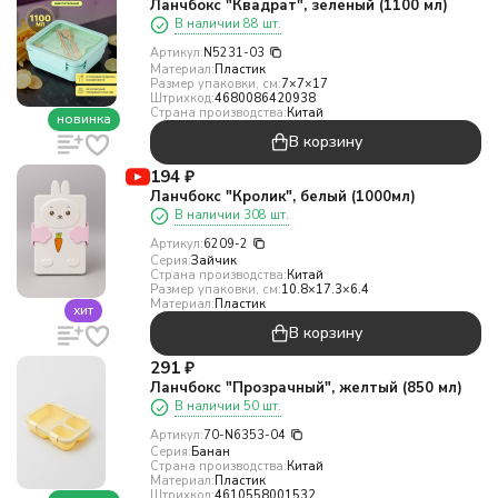
Ланчбокс "Квадрат", зеленый (1100 мл)
В наличии 88 шт.
Артикул:
N5231-03
Материал:
Пластик
Размер упаковки, см:
7×7×17
Штрихкод:
4680086420938
Страна производства:
Китай
новинка
В корзину
194
₽
Ланчбокс "Кролик", белый (1000мл)
В наличии 308 шт.
Артикул:
6209-2
Серия:
Зайчик
Страна производства:
Китай
Размер упаковки, см:
10.8×17.3×6.4
Материал:
Пластик
хит
В корзину
291
₽
Ланчбокс "Прозрачный", желтый (850 мл)
В наличии 50 шт.
Артикул:
70-N6353-04
Серия:
Банан
Страна производства:
Китай
Материал:
Пластик
Штрихкод:
4610558001532