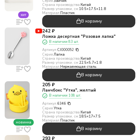
Серия:
Зайчик
Страна производства:
Китай
Размер упаковки, см:
10.5×17.5×11.8
Материал:
Пластик
хит
В корзину
242
₽
Ложка десертная "Розовая лапка"
В наличии 83 шт.
Артикул:
CJ000052
Серия:
Лапка
Страна производства:
Китай
Размер упаковки, см:
22.5×5.7×1.8
Материал:
Нержавеющая сталь
В корзину
205
₽
Ланчбокс "Утка", желтый
В наличии 108 шт.
Артикул:
6346
Серия:
Утка
Страна производства:
Китай
Размер упаковки, см:
18.5×17×7.5
Материал:
Пластик
новинка
В корзину
293
₽