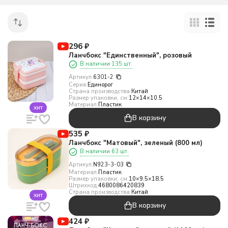
296
₽
Ланчбокс "Единственный", розовый
В наличии 135 шт.
Артикул:
6301-2
Серия:
Единорог
Страна производства:
Китай
Размер упаковки, см:
12×14×10.5
Материал:
Пластик
хит
В корзину
535
₽
Ланчбокс "Матовый", зеленый (800 мл)
В наличии 63 шт.
Артикул:
N923-3-03
Материал:
Пластик
Размер упаковки, см:
10×9.5×18.5
Штрихкод:
4680086420839
Страна производства:
Китай
хит
В корзину
424
₽