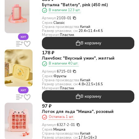
Бутылка "Battery", pink (450 ml)
В наличии 123 шт.
Артикул:
2103-01
Серия:
Classic
Страна производства:
Китай
Размер упаковки, см:
20.4×11.4×4.5
Материал:
Пластик
хит
В корзину
178
₽
Ланчбокс "Вкусный ужин", желтый
В наличии 40 шт.
Артикул:
6715-03
Серия:
Фрукты
Страна производства:
Китай
Размер упаковки, см:
4.8×22.5×16.5
Материал:
Пластик
хит
В корзину
97
₽
Лоток для льда "Мишка", розовый
Осталась 1 шт.
Артикул:
6327-2-01
Серия:
Мишка
Страна производства:
Китай
Размер упаковки, см:
17.5×16×3