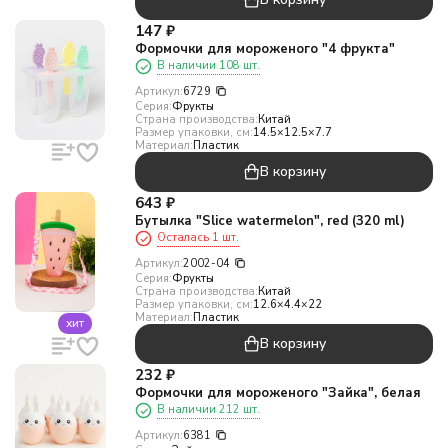
147
₽
Формочки для мороженого "4 фрукта"
В наличии 108 шт.
Артикул:
6729
Серия:
Фрукты
Страна производства:
Китай
Размер упаковки, см:
14.5×12.5×7.7
Материал:
Пластик
В корзину
643
₽
Бутылка "Slice watermelon", red (320 ml)
Осталась 1 шт.
Артикул:
2002-04
Серия:
Фрукты
Страна производства:
Китай
Размер упаковки, см:
12.6×4.4×22
Материал:
Пластик
хит
В корзину
232
₽
Формочки для мороженого "Зайка", белая
В наличии 212 шт.
Артикул:
6381