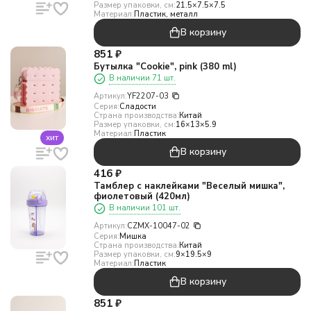
Размер упаковки, см:
21.5×7.5×7.5
Материал:
Пластик, металл
В корзину
851
₽
Бутылка "Cookie", pink (380 ml)
В наличии 71 шт.
Артикул:
YF2207-03
Серия:
Сладости
Страна производства:
Китай
Размер упаковки, см:
16×13×5.9
Материал:
Пластик
хит
В корзину
416
₽
Тамблер с наклейками "Веселый мишка",
фиолетовый (420мл)
В наличии 101 шт.
Артикул:
CZMX-10047-02
Серия:
Мишка
Страна производства:
Китай
Размер упаковки, см:
9×19.5×9
Материал:
Пластик
В корзину
851
₽