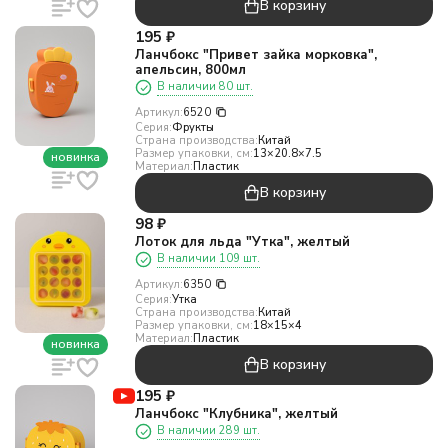
В корзину
195
₽
Ланчбокс "Привет зайка морковка",
апельсин, 800мл
В наличии 80 шт.
Артикул:
6520
Серия:
Фрукты
Страна производства:
Китай
Размер упаковки, см:
13×20.8×7.5
новинка
Материал:
Пластик
В корзину
98
₽
Лоток для льда "Утка", желтый
В наличии 109 шт.
Артикул:
6350
Серия:
Утка
Страна производства:
Китай
Размер упаковки, см:
18×15×4
Материал:
Пластик
новинка
В корзину
195
₽
Ланчбокс "Клубника", желтый
В наличии 289 шт.