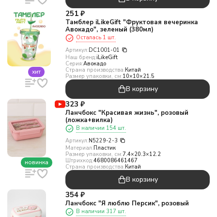
251
₽
Тамблер iLikeGift "Фруктовая вечеринка
Авокадо", зеленый (380мл)
Осталась 1 шт.
Артикул:
DC1001-01
Наш бренд:
iLikeGift
Серия:
Авокадо
Страна производства:
Китай
хит
Размер упаковки, см:
10×10×21.5
В корзину
323
₽
Ланчбокс "Красивая жизнь", розовый
(ложка+вилка)
В наличии 154 шт.
Артикул:
N5229-2-3
Материал:
Пластик
Размер упаковки, см:
7.4×20.3×12.2
Штрихкод:
4680086461467
новинка
Страна производства:
Китай
В корзину
354
₽
Ланчбокс "Я люблю Персик", розовый
В наличии 317 шт.