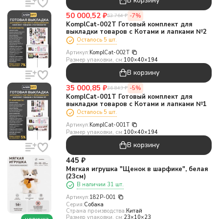
В корзину
50 000,52
₽
-7%
53 764
₽
KomplCat-002T Готовый комплект для
выкладки товаров с Котами и лапками №2
Осталось 5 шт.
Артикул:
KomplCat-002T
Размер упаковки, см:
100×40×194
В корзину
35 000,85
₽
-5%
36 843
₽
KomplCat-001T Готовый комплект для
выкладки товаров с Котами и лапками №1
Осталось 5 шт.
Артикул:
KomplCat-001T
Размер упаковки, см:
100×40×194
В корзину
445
₽
Мягкая игрушка "Щенок в шарфике", белая
(23см)
В наличии 31 шт.
Артикул:
182P-001
Серия:
Собака
Страна производства:
Китай
Размер упаковки, см:
23×10×23