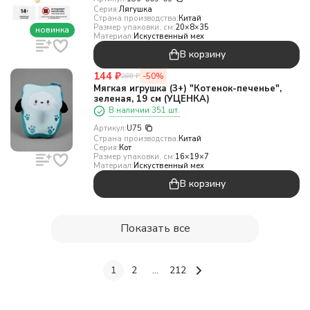
Серия:
Лягушка
Страна производства:
Китай
Размер упаковки, см:
20×8×35
новинка
Материал:
Искуственный мех
В корзину
144
₽
-50%
288
₽
Мягкая игрушка (3+) "Котенок-печенье",
зеленая, 19 см (УЦЕНКА)
В наличии 351 шт.
Артикул:
U75
Страна производства:
Китай
Серия:
Кот
Размер упаковки, см:
16×19×7
Материал:
Искуственный мех
В корзину
Показать все
1
2
...
212