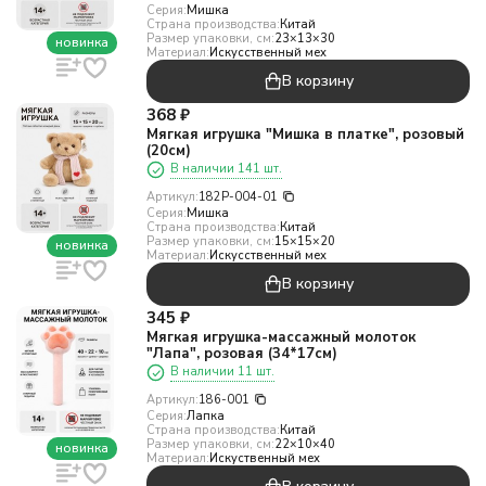
Серия:
Мишка
Страна производства:
Китай
Размер упаковки, см:
23×13×30
новинка
Материал:
Искусcтвенный мех
В корзину
368
₽
Мягкая игрушка "Мишка в платке", розовый
(20см)
В наличии 141 шт.
Артикул:
182P-004-01
Серия:
Мишка
Страна производства:
Китай
Размер упаковки, см:
15×15×20
новинка
Материал:
Искусcтвенный мех
В корзину
345
₽
Мягкая игрушка-массажный молоток
"Лапа", розовая (34*17см)
В наличии 11 шт.
Артикул:
186-001
Серия:
Лапка
Страна производства:
Китай
Размер упаковки, см:
22×10×40
новинка
Материал:
Искуственный мех