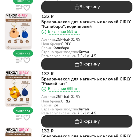
новинка
В корзину
132
₽
Брелок-чехол для магнитных ключей GIRLY
"Капибара", коричневый
В наличии 559 шт.
Артикул:
25P-but-01
Наш бренд:
GIRLY
Серия:
Капибара
Страна производства:
Китай
новинка
Размер упаковки, см:
7.5×1×14.5
В корзину
132
₽
Брелок-чехол для магнитных ключей GIRLY
"Рыжий кот"
В наличии 695 шт.
Артикул:
25P-but-02
Наш бренд:
GIRLY
Серия:
Кот
Страна производства:
Китай
новинка
Размер упаковки, см:
7.5×1×14.5
В корзину
132
₽
Брелок-чехол для магнитных ключей GIRLY