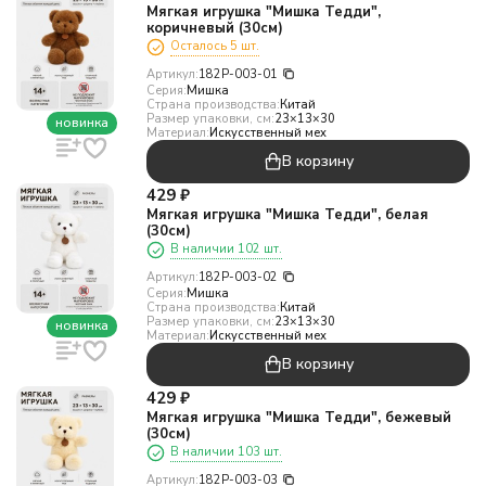
Мягкая игрушка "Мишка Тедди",
коричневый (30см)
Осталось 5 шт.
Артикул:
182P-003-01
Серия:
Мишка
Страна производства:
Китай
Размер упаковки, см:
23×13×30
новинка
Материал:
Искусcтвенный мех
В корзину
429
₽
Мягкая игрушка "Мишка Тедди", белая
(30см)
В наличии 102 шт.
Артикул:
182P-003-02
Серия:
Мишка
Страна производства:
Китай
Размер упаковки, см:
23×13×30
новинка
Материал:
Искусcтвенный мех
В корзину
429
₽
Мягкая игрушка "Мишка Тедди", бежевый
(30см)
В наличии 103 шт.
Артикул:
182P-003-03