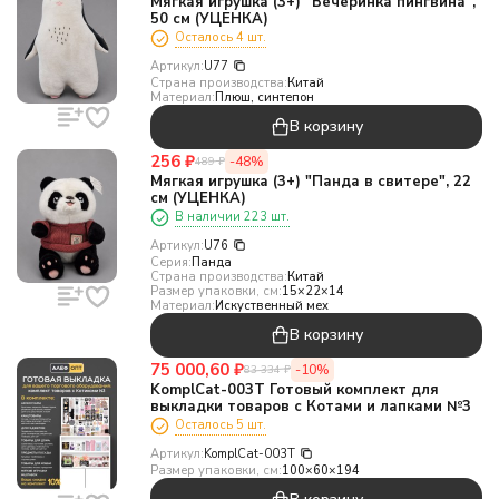
Мягкая игрушка (3+) "Вечеринка пингвина",
50 см (УЦЕНКА)
Осталось 4 шт.
Артикул:
U77
Страна производства:
Китай
Материал:
Плюш, синтепон
В корзину
256
₽
-48%
489
₽
Мягкая игрушка (3+) "Панда в свитере", 22
см (УЦЕНКА)
В наличии 223 шт.
Артикул:
U76
Серия:
Панда
Страна производства:
Китай
Размер упаковки, см:
15×22×14
Материал:
Искуственный мех
В корзину
75 000,60
₽
-10%
83 334
₽
KomplCat-003T Готовый комплект для
выкладки товаров с Котами и лапками №3
Осталось 5 шт.
Артикул:
KomplCat-003T
Размер упаковки, см:
100×60×194