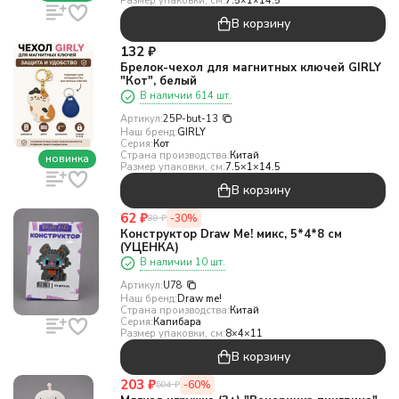
Размер упаковки, см:
7.5×1×14.5
В корзину
132
₽
Брелок-чехол для магнитных ключей GIRLY
"Кот", белый
В наличии 614 шт.
Артикул:
25P-but-13
Наш бренд:
GIRLY
Серия:
Кот
Страна производства:
Китай
новинка
Размер упаковки, см:
7.5×1×14.5
В корзину
62
₽
-30%
89
₽
Конструктор Draw Me! микс, 5*4*8 см
(УЦЕНКА)
В наличии 10 шт.
Артикул:
U78
Наш бренд:
Draw me!
Страна производства:
Китай
Серия:
Капибара
Размер упаковки, см:
8×4×11
В корзину
203
₽
-60%
504
₽