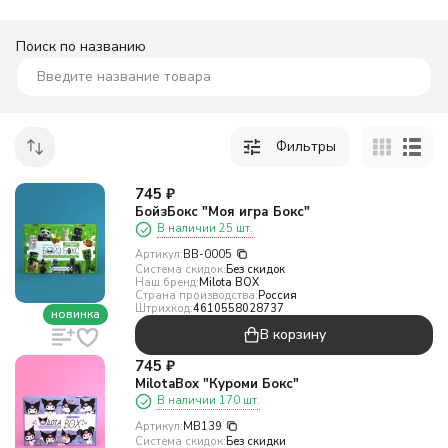
Поиск по названию
Фильтры
745
₽
БойзБокс "Моя игра Бокс"
В наличии 25 шт.
Артикул:
BB-0005
Система скидок:
Без скидок
Наш бренд:
Milota BOX
Страна производства:
Россия
Штрихкод:
4610558028737
новинка
В корзину
745
₽
MilotaBox "Куроми Бокс"
В наличии 170 шт.
Артикул:
MB139
Система скидок:
Без скидки