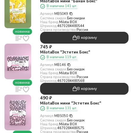
MilotaBox мини "Банан Бокс"
В наличии 141 шт.
Артикул:
MBS049
Система скидок:
Без скидки
Наш бренд:
Milota BOX
Штрихкод:
4670284480544
Страна производства:
Россия
новинка
В корзину
745
₽
MilotaBox "Эстетик Бокс"
В наличии 119 шт.
Артикул:
MB146
Система скидок:
Без скидок
Наш бренд:
Milota BOX
Страна производства:
Россия
Штрихкод:
4670284480568
новинка
В корзину
490
₽
MilotaBox мини "Эстетик Бокс"
В наличии 131 шт.
Артикул:
MBS050
Система скидок:
Без скидок
Наш бренд:
Milota BOX
Штрихкод:
4670284480575
Страна производства:
Россия