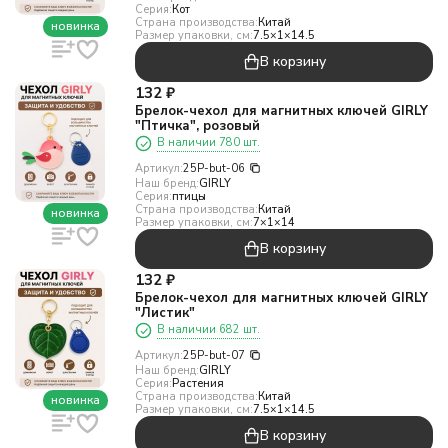
Серия:
Кот
Страна производства:
Китай
новинка
Размер упаковки, см:
7.5×1×14.5
В корзину
132
₽
Брелок-чехол для магнитных ключей GIRLY
"Птичка", розовый
В наличии 780 шт.
Артикул:
25P-but-06
Наш бренд:
GIRLY
Серия:
птицы
Страна производства:
Китай
новинка
Размер упаковки, см:
7×1×14
В корзину
132
₽
Брелок-чехол для магнитных ключей GIRLY
"Листик"
В наличии 682 шт.
Артикул:
25P-but-07
Наш бренд:
GIRLY
Серия:
Растения
Страна производства:
Китай
новинка
Размер упаковки, см:
7.5×1×14.5
В корзину