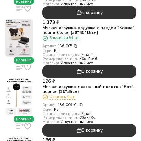
Размер упаковки, см:
20×7×38
новинка
Материал:
Искуственный мех
В корзину
1 379
₽
Мягкая игрушка-подушка с пледом "Кошка",
черно-белая (30*40*15см)
В наличии 54 шт.
Артикул:
186-005
Серия:
Кот
Страна производства:
Китай
Размер упаковки, см:
46×15×46
новинка
Материал:
Искуственный мех
В корзину
196
₽
Мягкая игрушка-массажный молоток "Кот",
черная (10*35см)
Осталось 4 шт.
Артикул:
186-009-01
Серия:
Кот
Страна производства:
Китай
Размер упаковки, см:
20×8×35
новинка
Материал:
Искуственный мех
В корзину
196
₽