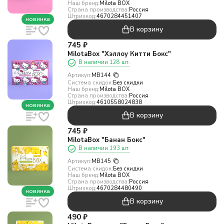
Наш бренд:
Milota BOX
Страна производства:
Россия
Штрихкод:
4670284451407
новинка
В корзину
745
₽
MilotaBox "Хэллоу Китти Бокс"
В наличии 128 шт.
Артикул:
MB144
Система скидок:
Без скидки
Наш бренд:
Milota BOX
Страна производства:
Россия
Штрихкод:
4610558024838
новинка
В корзину
745
₽
MilotaBox "Банан Бокс"
В наличии 193 шт.
Артикул:
MB145
Система скидок:
Без скидки
Наш бренд:
Milota BOX
Страна производства:
Россия
Штрихкод:
4670284480490
новинка
В корзину
490
₽