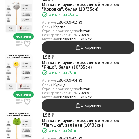
Мягкая игрушка-массажный молоток
"Коровка", белая (10*35см)
В наличии 102 шт.
Артикул:
186-009-02
Серия:
Корова
Страна производства:
Китай
Размер упаковки, см:
20×8×35
новинка
Материал:
Искуственный мех
В корзину
196
₽
Мягкая игрушка-массажный молоток
"Яйцо", белая (10*35см)
В наличии 70 шт.
Артикул:
186-009-04
Серия:
Курица
Страна производства:
Китай
Размер упаковки, см:
20×8×35
новинка
Материал:
Искуственный мех
В корзину
196
₽
Мягкая игрушка-массажный молоток
"Лягушка", зелёная (10*35см)
В наличии 58 шт.
Артикул:
186-009-05