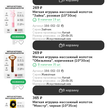
В корзину
269
₽
Мягкая игрушка-массажный молоток
"Зайка", розовая (10*30см)
В наличии 19 шт.
Артикул:
186-002-02
Серия:
Зайчик
Страна производства:
Китай
Размер упаковки, см:
20×8×35
новинка
Материал:
Искуственный мех
В корзину
269
₽
Мягкая игрушка-массажный молоток
"Обезьянка", коричневая (10*30см)
В наличии 35 шт.
Артикул:
186-002-03
Серия:
Животные
Страна производства:
Китай
Размер упаковки, см:
20×8×35
новинка
Материал:
Искуственный мех
В корзину
365
₽
Мягкая игрушка-массажный молоток
"Монстр", черная (10*35см)