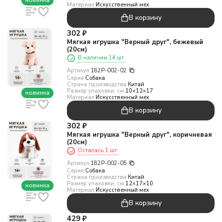
новинка
Материал:
Искусcтвенный мех
В корзину
302
₽
Мягкая игрушка "Верный друг", бежевый
(20см)
В наличии 14 шт.
Артикул:
182P-002-02
Серия:
Собака
Страна производства:
Китай
Размер упаковки, см:
10×12×17
новинка
Материал:
Искусcтвенный мех
В корзину
302
₽
Мягкая игрушка "Верный друг", коричневая
(20см)
Осталась 1 шт.
Артикул:
182P-002-05
Серия:
Собака
Страна производства:
Китай
Размер упаковки, см:
12×17×10
новинка
Материал:
Искусcтвенный мех
В корзину
429
₽