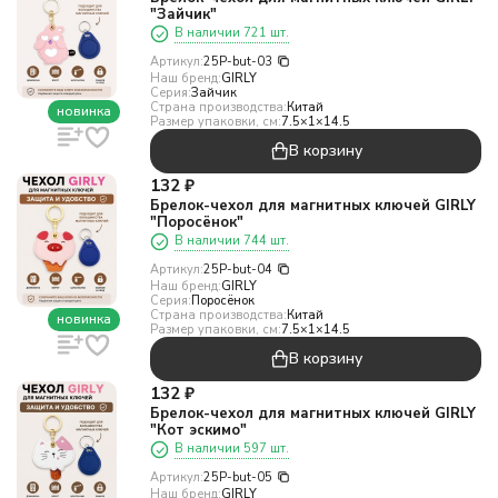
"Зайчик"
В наличии 721 шт.
Артикул:
25P-but-03
Наш бренд:
GIRLY
Серия:
Зайчик
Страна производства:
Китай
новинка
Размер упаковки, см:
7.5×1×14.5
В корзину
132
₽
Брелок-чехол для магнитных ключей GIRLY
"Поросёнок"
В наличии 744 шт.
Артикул:
25P-but-04
Наш бренд:
GIRLY
Серия:
Поросёнок
Страна производства:
Китай
новинка
Размер упаковки, см:
7.5×1×14.5
В корзину
132
₽
Брелок-чехол для магнитных ключей GIRLY
"Кот эскимо"
В наличии 597 шт.
Артикул:
25P-but-05
Наш бренд:
GIRLY