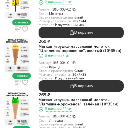
В наличии 29 шт.
Артикул:
186-003-02
Серия:
Монстры
Страна производства:
Китай
Размер упаковки, см:
20×7×44
новинка
Материал:
Искуственный мех
В корзину
269
₽
Мягкая игрушка-массажный молоток
"Цыпленок-мороженое", желтый (10*35см)
В наличии 7 шт.
Артикул:
186-004-01
Серия:
Курица
Страна производства:
Китай
Размер упаковки, см:
20×7×38
новинка
Материал:
Искуственный мех
В корзину
269
₽
Мягкая игрушка-массажный молоток
"Лягушка-мороженое", зелёная (10*35см)
В наличии 23 шт.
Артикул:
186-004-02
Серия:
Лягушка
Страна производства:
Китай