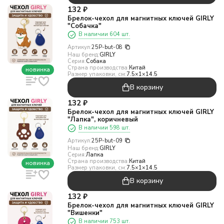
132
₽
Брелок-чехол для магнитных ключей GIRLY
"Собачка"
В наличии 604 шт.
Артикул:
25P-but-08
Наш бренд:
GIRLY
Серия:
Собака
Страна производства:
Китай
новинка
Размер упаковки, см:
7.5×1×14.5
В корзину
132
₽
Брелок-чехол для магнитных ключей GIRLY
"Лапка", коричневый
В наличии 598 шт.
Артикул:
25P-but-09
Наш бренд:
GIRLY
Серия:
Лапка
Страна производства:
Китай
новинка
Размер упаковки, см:
7.5×1×14.5
В корзину
132
₽
Брелок-чехол для магнитных ключей GIRLY
"Вишенки"
В наличии 753 шт.