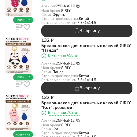
Артикул:
25P-but-10
Наш бренд:
GIRLY
Серия:
Фрукты
Страна производства:
Китай
новинка
Размер упаковки, см:
7.5×1×14.5
В корзину
132
₽
Брелок-чехол для магнитных ключей GIRLY
"Панда"
В наличии 656 шт.
Артикул:
25P-but-11
Наш бренд:
GIRLY
Серия:
Панда
Страна производства:
Китай
новинка
Размер упаковки, см:
7.5×1×14.5
В корзину
132
₽
Брелок-чехол для магнитных ключей GIRLY
"Кот", розовый
В наличии 703 шт.
Артикул:
25P-but-12
Наш бренд:
GIRLY
Серия:
Кот
Страна производства:
Китай
новинка