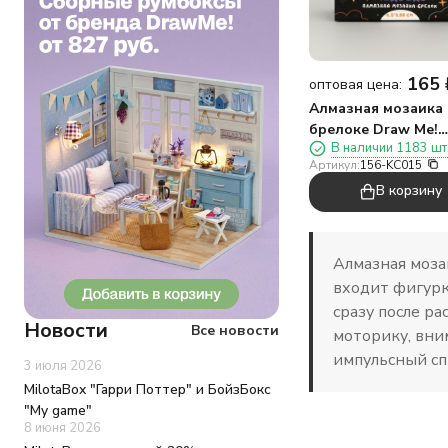
165
оптовая цена:
Алмазная мозаика 
брелоке Draw Me!
В наличии 1183 шт
"Фиолетовый мишк
Артикул:
156-KC015
(4,5*3,5*8 см)
В корзину
Алмазная моза
входит фигурка
сразу после р
Новости
Все новости
моторику, вни
импульсный спр
3 июля 2026
MilotaBox "Гарри Поттер" и БойзБокс
"My game"
8 июня 2026