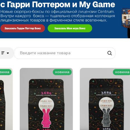
винка
новинка
новинка