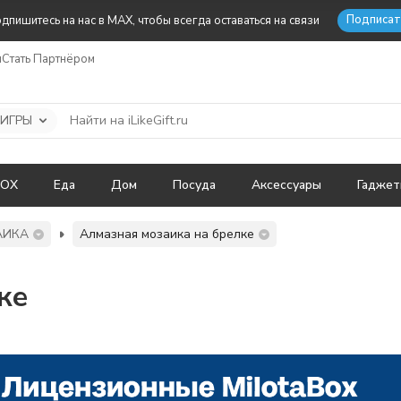
Подписат
дпишитесь на нас в MAX, чтобы всегда оставаться на связи
ы
Стать Партнёром
 ИГРЫ
BOX
Еда
Дом
Посуда
Аксессуары
Гадже
АИКА
Алмазная мозаика на брелке
ке