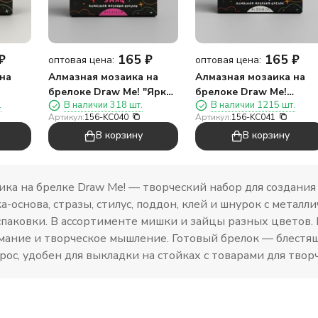
₽
165
₽
165
₽
оптовая цена:
оптовая цена:
на
Алмазная мозаика на
Алмазная мозаика на
брелоке Draw Me! "Ярко-
брелоке Draw Me!
.
В наличии 318 шт.
В наличии 1215 шт.
а",
розовый заяц", (4*3,5*8
"Серебряный заяц",
Артикул:
156-KC040
Артикул:
156-KC041
см)
(4*3,5*8 см)
В корзину
В корзину
ика на брелке Draw Me! — творческий набор для создания 
-основа, стразы, стилус, поддон, клей и шнурок с металл
аспаковки. В ассортименте мишки и зайцы разных цветов.
мание и творческое мышление. Готовый брелок — блестящ
ос, удобен для выкладки на стойках с товарами для твор