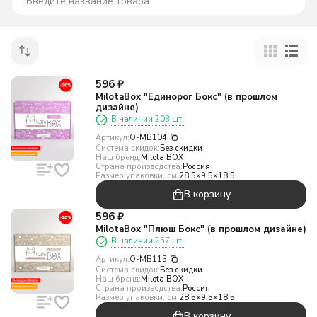
596
₽
MilotaBox "Единорог Бокс" (в прошлом
дизайне)
В наличии 203 шт.
Артикул:
O-MB104
Система скидок:
Без скидки
Наш бренд:
Milota BOX
Страна производства:
Россия
Размер упаковки, см:
28.5×9.5×18.5
В корзину
596
₽
MilotaBox "Плюш Бокс" (в прошлом дизайне)
В наличии 257 шт.
Артикул:
O-MB113
Система скидок:
Без скидки
Наш бренд:
Milota BOX
Страна производства:
Россия
Размер упаковки, см:
28.5×9.5×18.5
В корзину