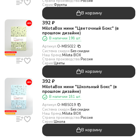
Страна производства:
Россия
Серия:
Фрукты
В корзину
392
₽
MilotaBox мини "Цветочный Бокс" (в
прошлом дизайне)
В наличии 198 шт.
Артикул:
O-MBS022
Система скидок:
Без скидки
Наш бренд:
Milota BOX
Страна производства:
Россия
Серия:
Цветы
В корзину
392
₽
MilotaBox мини "Школьный Бокс" (в
прошлом дизайне)
В наличии 181 шт.
Артикул:
O-MBS019
Система скидок:
Без скидки
Наш бренд:
Milota BOX
Страна производства:
Россия
Серия:
Школа
В корзину