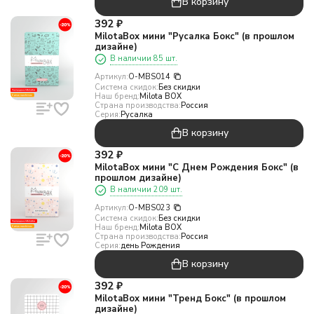
В корзину
392
₽
MilotaBox мини "Русалка Бокс" (в прошлом
дизайне)
В наличии 85 шт.
Артикул:
O-MBS014
Система скидок:
Без скидки
Наш бренд:
Milota BOX
Страна производства:
Россия
Серия:
Русалка
В корзину
392
₽
MilotaBox мини "С Днем Рождения Бокс" (в
прошлом дизайне)
В наличии 209 шт.
Артикул:
O-MBS023
Система скидок:
Без скидки
Наш бренд:
Milota BOX
Страна производства:
Россия
Серия:
день Рождения
В корзину
392
₽
MilotaBox мини "Тренд Бокс" (в прошлом
дизайне)