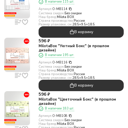
В наличии 115 шт.
Артикул:
O-MB114
Система скидок:
Без скидки
Наш бренд:
Milota BOX
Страна производства:
Россия
Размер упаковки, см:
28.5×9.5×18.5
В корзину
596
₽
MilotaBox "Уютный Бокс" (в прошлом
дизайне)
В наличии 195 шт.
Артикул:
O-MB116
Система скидок:
Без скидки
Наш бренд:
Milota BOX
Страна производства:
Россия
Размер упаковки, см:
28.5×9.5×18.5
В корзину
596
₽
MilotaBox "Цветочный Бокс" (в прошлом
дизайне)
В наличии 183 шт.
Артикул:
O-MB108
Система скидок:
Без скидки
Наш бренд:
Milota BOX
Страна производства:
Россия