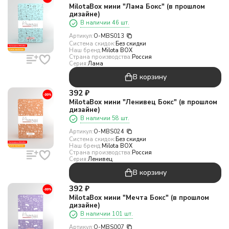
MilotaBox мини "Лама Бокс" (в прошлом
дизайне)
В наличии 46 шт.
Артикул:
O-MBS013
Система скидок:
Без скидки
Наш бренд:
Milota BOX
Страна производства:
Россия
Серия:
Лама
В корзину
392
₽
MilotaBox мини "Ленивец Бокс" (в прошлом
дизайне)
В наличии 58 шт.
Артикул:
O-MBS024
Система скидок:
Без скидки
Наш бренд:
Milota BOX
Страна производства:
Россия
Серия:
Ленивец
В корзину
392
₽
MilotaBox мини "Мечта Бокс" (в прошлом
дизайне)
В наличии 101 шт.
Артикул:
O-MBS007