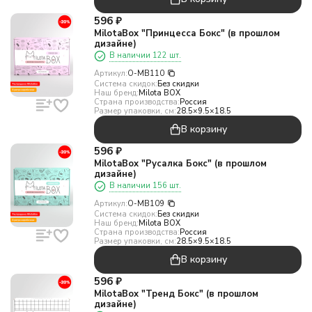
596
₽
MilotaBox "Принцесса Бокс" (в прошлом
дизайне)
В наличии 122 шт.
Артикул:
O-MB110
Система скидок:
Без скидки
Наш бренд:
Milota BOX
Страна производства:
Россия
Размер упаковки, см:
28.5×9.5×18.5
В корзину
596
₽
MilotaBox "Русалка Бокс" (в прошлом
дизайне)
В наличии 156 шт.
Артикул:
O-MB109
Система скидок:
Без скидки
Наш бренд:
Milota BOX
Страна производства:
Россия
Размер упаковки, см:
28.5×9.5×18.5
В корзину
596
₽
MilotaBox "Тренд Бокс" (в прошлом
дизайне)