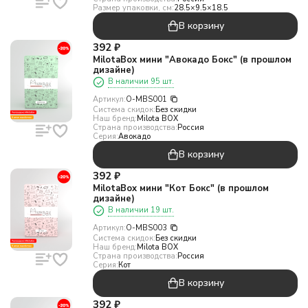
Размер упаковки, см:
28.5×9.5×18.5
В корзину
392
₽
MilotaBox мини "Авокадо Бокс" (в прошлом
дизайне)
В наличии 95 шт.
Артикул:
O-MBS001
Система скидок:
Без скидки
Наш бренд:
Milota BOX
Страна производства:
Россия
Серия:
Авокадо
В корзину
392
₽
MilotaBox мини "Кот Бокс" (в прошлом
дизайне)
В наличии 19 шт.
Артикул:
O-MBS003
Система скидок:
Без скидки
Наш бренд:
Milota BOX
Страна производства:
Россия
Серия:
Кот
В корзину
392
₽