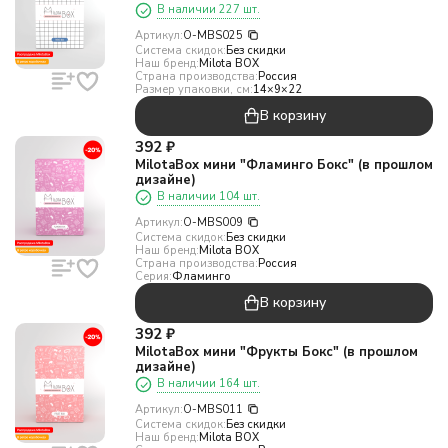
В наличии 227 шт.
Артикул:
O-MBS025
Система скидок:
Без скидки
Наш бренд:
Milota BOX
Страна производства:
Россия
Размер упаковки, см:
14×9×22
В корзину
392
₽
MilotaBox мини "Фламинго Бокс" (в прошлом
дизайне)
В наличии 104 шт.
Артикул:
O-MBS009
Система скидок:
Без скидки
Наш бренд:
Milota BOX
Страна производства:
Россия
Серия:
Фламинго
В корзину
392
₽
MilotaBox мини "Фрукты Бокс" (в прошлом
дизайне)
В наличии 164 шт.
Артикул:
O-MBS011
Система скидок:
Без скидки
Наш бренд:
Milota BOX