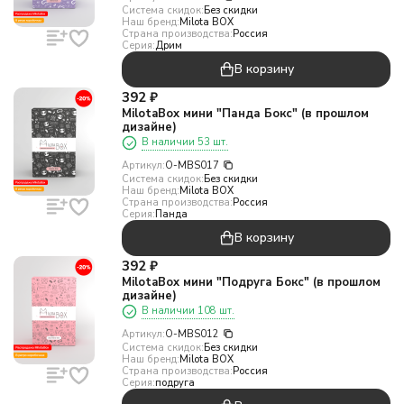
Система скидок:
Без скидки
Наш бренд:
Milota BOX
Страна производства:
Россия
Серия:
Дрим
В корзину
392
₽
MilotaBox мини "Панда Бокс" (в прошлом
дизайне)
В наличии 53 шт.
Артикул:
O-MBS017
Система скидок:
Без скидки
Наш бренд:
Milota BOX
Страна производства:
Россия
Серия:
Панда
В корзину
392
₽
MilotaBox мини "Подруга Бокс" (в прошлом
дизайне)
В наличии 108 шт.
Артикул:
O-MBS012
Система скидок:
Без скидки
Наш бренд:
Milota BOX
Страна производства:
Россия
Серия:
подруга