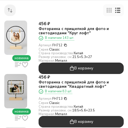
456
₽
Фоторамка с прищепкой для фото и
светодиодами "Круг лофт"
В наличии 143 шт.
Артикул:
FH712
Серия:
Classic
Страна производства:
Китай
Размер упаковки, см:
21.5×5.3×27
новинка
Материал:
Металл
В корзину
456
₽
Фоторамка с прищепкой для фото и
светодиодами "Квадратный лофт"
В наличии 83 шт.
Артикул:
FH713
Серия:
Classic
Страна производства:
Китай
Размер упаковки, см:
18.5×5.6×23.5
новинка
Материал:
Металл
В корзину