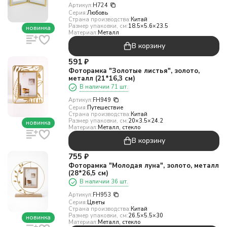
Артикул:
H724
Серия:
Любовь
Страна производства:
Китай
Размер упаковки, см:
18.5×5.6×23.5
новинка
Материал:
Металл
В корзину
591
₽
Фоторамка "Золотые листья", золото,
металл (21*16,3 см)
В наличии 71 шт.
Артикул:
FH949
Серия:
Путешествие
Страна производства:
Китай
Размер упаковки, см:
20×3.5×24.2
новинка
Материал:
Металл, стекло
В корзину
755
₽
Фоторамка "Молодая луна", золото, металл
(28*26,5 см)
В наличии 36 шт.
Артикул:
FH953
Серия:
Цветы
Страна производства:
Китай
Размер упаковки, см:
26.5×5.5×30
новинка
Материал:
Металл, стекло