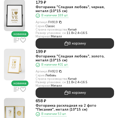
179
₽
Фоторамка "Сладкая любовь", черная,
металл (10*15 см)
В наличии 189 шт.
Артикул:
FH919
Серия:
Classic
Страна производства:
Китай
Размер упаковки, см:
11.8×2.4×16.5
новинка
Материал:
Металл
В корзину
199
₽
Фоторамка "Сладкая любовь", золото,
металл (10*15 см)
В наличии 401 шт.
Артикул:
FH920
Серия:
Любовь
Страна производства:
Китай
Размер упаковки, см:
11.8×2.4×16.5
новинка
Материал:
Металл
В корзину
658
₽
Фоторамка раскладная на 2 фото
"Писания", металл (10*15 см)
В наличии 53 шт.