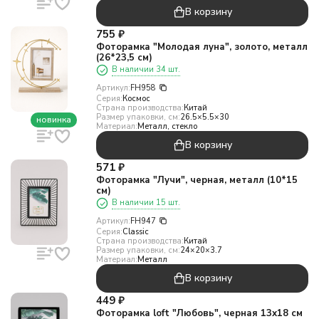
В корзину
755
₽
Фоторамка "Молодая луна", золото, металл
(26*23,5 см)
В наличии 34 шт.
Артикул:
FH958
Серия:
Космос
Страна производства:
Китай
Размер упаковки, см:
26.5×5.5×30
новинка
Материал:
Металл, стекло
В корзину
571
₽
Фоторамка "Лучи", черная, металл (10*15
см)
В наличии 15 шт.
Артикул:
FH947
Серия:
Classic
Страна производства:
Китай
Размер упаковки, см:
24×20×3.7
Материал:
Металл
В корзину
449
₽
Фоторамка loft "Любовь", черная 13х18 см