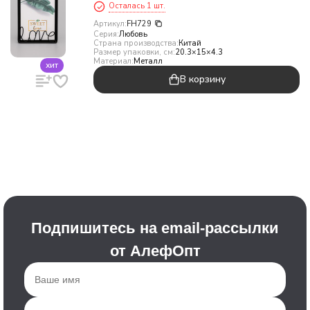
Осталась 1 шт.
Артикул:
FH729
Серия:
Любовь
Страна производства:
Китай
Размер упаковки, см:
20.3×15×4.3
Материал:
Металл
хит
В корзину
Подпишитесь на email-рассылки
от АлефОпт