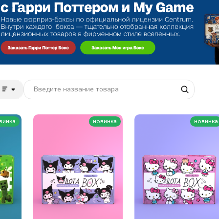
винка
новинка
новинка