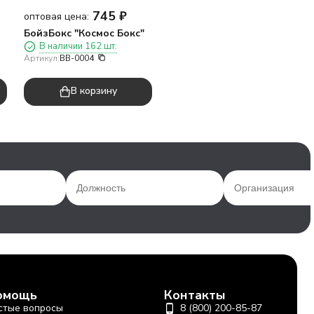
745
₽
оптовая цена:
БойзБокс "Космос Бокс"
В наличии 162 шт.
Артикул:
BB-0004
В корзину
омощь
Контакты
стые вопросы
8 (800) 200-85-87