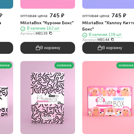
₽
745
₽
745
₽
оптовая цена:
оптовая цена:
а
MilotaBox "Куроми Бокс"
MilotaBox "Хэллоу Китт
В наличии 162 шт.
Бокс"
Артикул:
MB139
В наличии 138 шт.
Артикул:
MB144
В корзину
В корзину
винка
новинка
новинка