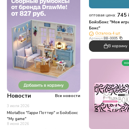
745
оптовая цена:
БойзБокс "Моя игр
Бокс"
Осталось 4 шт.
Артикул:
BB-0005
В корзину
но
Новости
Все новости
3 июля 2026
MilotaBox "Гарри Поттер" и БойзБокс
"My game"
8 июня 2026