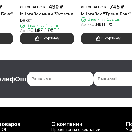
₽
490
₽
745
₽
оптовая цена:
оптовая цена:
 Бокс"
MilotaBox мини "Эстетик
MilotaBox "Тренд Бокс"
В наличии 112 шт.
Бокс"
Артикул:
MB114
В наличии 112 шт.
Артикул:
MBS050
В корзину
В корзину
 АлефОпт
товаров
О компании
П
ЛОГ
Презентация о компании
Ча