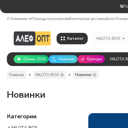
📶По
О Компании
Помощь покупателям
Бесплатная доставка
Блог
Отзыв
Каталог
MiLOTA BOX
Осень 2026
Новинки
Бренды
MiLOTA 
Главная
MiLOTA BOX
Новинки
Новинки
Категории
MiLOTA BOX