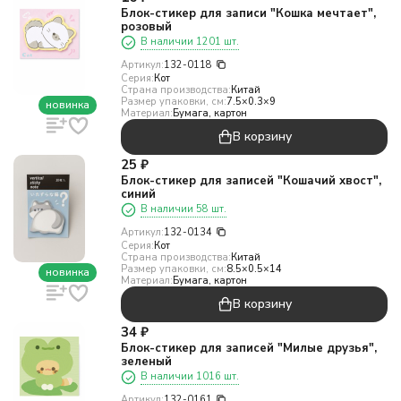
Блок-стикер для записи "Кошка мечтает",
розовый
В наличии 1201 шт.
Артикул:
132-0118
Серия:
Кот
Страна производства:
Китай
Размер упаковки, см:
7.5×0.3×9
новинка
Материал:
Бумага, картон
В корзину
25
₽
Блок-стикер для записей "Кошачий хвост",
синий
В наличии 58 шт.
Артикул:
132-0134
Серия:
Кот
Страна производства:
Китай
Размер упаковки, см:
8.5×0.5×14
новинка
Материал:
Бумага, картон
В корзину
34
₽
Блок-стикер для записей "Милые друзья",
зеленый
В наличии 1016 шт.
Артикул:
132-0161