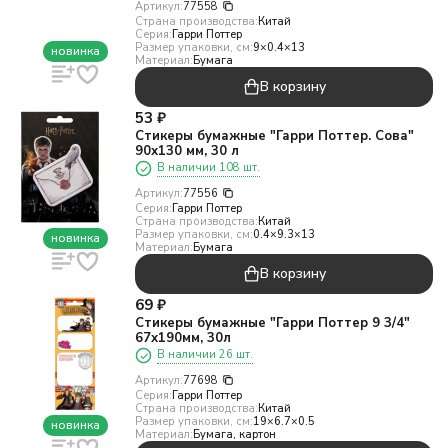
Артикул:
77558
Страна производства:
Китай
Серия:
Гарри Поттер
Размер упаковки, см:
9×0.4×13
новинка
Материал:
Бумага
В корзину
53
₽
Стикеры бумажные "Гарри Поттер. Сова"
90х130 мм, 30 л
В наличии 108 шт.
Артикул:
77556
Серия:
Гарри Поттер
Страна производства:
Китай
Размер упаковки, см:
0.4×9.3×13
новинка
Материал:
Бумага
В корзину
69
₽
Стикеры бумажные "Гарри Поттер 9 3/4"
67х190мм, 30л
В наличии 26 шт.
Артикул:
77698
Серия:
Гарри Поттер
Страна производства:
Китай
Размер упаковки, см:
19×6.7×0.5
новинка
Материал:
Бумага, картон