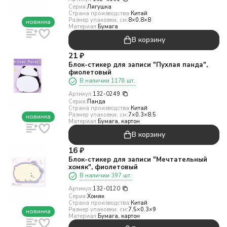
Серия:
Лягушка
Страна производства:
Китай
Размер упаковки, см:
8×0.8×8
новинка
Материал:
Бумага
В корзину
21
₽
Блок-стикер для записи "Пухлая панда",
фиолетовый
В наличии 1178 шт.
Артикул:
132-0249
Серия:
Панда
Страна производства:
Китай
Размер упаковки, см:
7×0.3×8.5
новинка
Материал:
Бумага, картон
В корзину
16
₽
Блок-стикер для записи "Мечтательный
хомяк", фиолетовый
В наличии 397 шт.
Артикул:
132-0120
Серия:
Хомяк
Страна производства:
Китай
Размер упаковки, см:
7.5×0.3×9
новинка
Материал:
Бумага, картон