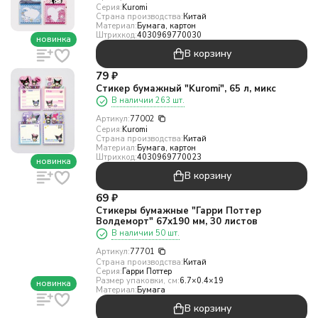
Серия:
Kuromi
Страна производства:
Китай
Материал:
Бумага, картон
Штрихкод:
4030969770030
новинка
В корзину
79
₽
Стикер бумажный "Kuromi", 65 л, микс
В наличии 263 шт.
Артикул:
77002
Серия:
Kuromi
Страна производства:
Китай
Материал:
Бумага, картон
Штрихкод:
4030969770023
новинка
В корзину
69
₽
Стикеры бумажные "Гарри Поттер
Волдеморт" 67х190 мм, 30 листов
В наличии 50 шт.
Артикул:
77701
Страна производства:
Китай
Серия:
Гарри Поттер
Размер упаковки, см:
6.7×0.4×19
новинка
Материал:
Бумага
В корзину