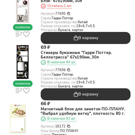
Блэк" 67х190мм, 30л
Осталась 1 шт.
Артикул:
77695
Серия:
Гарри Поттер
Страна производства:
Китай
Размер упаковки, см:
19×6.7×0.5
новинка
Материал:
Бумага, картон
В корзину
69
₽
Стикеры бумажные "Гарри Поттер.
Беллатрисса" 67х190мм, 30л
В наличии 44 шт.
Артикул:
77696
Серия:
Гарри Поттер
Страна производства:
Китай
Размер упаковки, см:
19×6.7×0.5
новинка
Материал:
Бумага, картон
В корзину
66
₽
Магнитный блок для заметок ПО-ПЛАНУ.
"Выбрал удобную ветку", плотность 80 г.
В наличии 93 шт.
Артикул:
18172
Наш бренд:
ПО ПЛАНУ.
Серия:
Ленивец