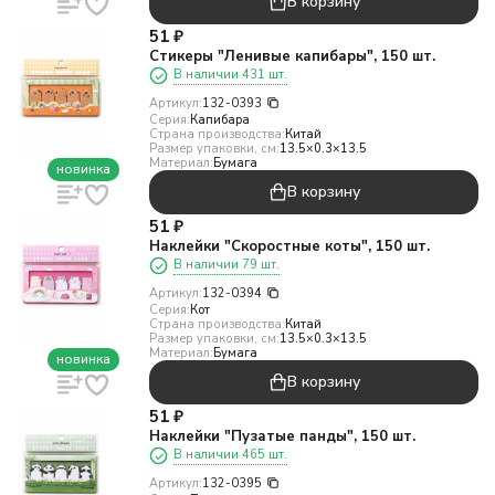
В корзину
51
₽
Стикеры "Ленивые капибары", 150 шт.
В наличии 431 шт.
Артикул:
132-0393
Серия:
Капибара
Страна производства:
Китай
Размер упаковки, см:
13.5×0.3×13.5
Материал:
Бумага
новинка
В корзину
51
₽
Наклейки "Скоростные коты", 150 шт.
В наличии 79 шт.
Артикул:
132-0394
Серия:
Кот
Страна производства:
Китай
Размер упаковки, см:
13.5×0.3×13.5
Материал:
Бумага
новинка
В корзину
51
₽
Наклейки "Пузатые панды", 150 шт.
В наличии 465 шт.
Артикул:
132-0395