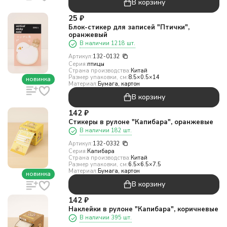
В корзину
25
₽
Блок-стикер для записей "Птички",
оранжевый
В наличии 1218 шт.
Артикул:
132-0132
Серия:
птицы
Страна производства:
Китай
Размер упаковки, см:
8.5×0.5×14
новинка
Материал:
Бумага, картон
В корзину
142
₽
Стикеры в рулоне "Капибара", оранжевые
В наличии 182 шт.
Артикул:
132-0332
Серия:
Капибара
Страна производства:
Китай
Размер упаковки, см:
6.5×6.5×7.5
Материал:
Бумага, картон
новинка
В корзину
142
₽
Наклейки в рулоне "Капибара", коричневые
В наличии 395 шт.