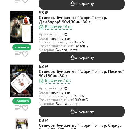
В корзину
53
₽
Стикеры бумажные "Гарри Поттер.
Дамблдор" 90х130мм, 30 л
В наличии 16 шт.
Артикул:
77553
Серия:
Гарри Поттер
Страна производства:
Китай
Размер упаковки, см:
13×9×0.5
новинка
Материал:
Бумага, картон
В корзину
53
₽
Стикеры бумажные "Гарри Поттер. Письмо"
90х130мм, 30 л
В наличии 7 шт.
Артикул:
77557
Серия:
Гарри Поттер
Страна производства:
Китай
Размер упаковки, см:
13×9×0.5
новинка
Материал:
Бумага, картон
В корзину
69
₽
Стикеры бумажные "Гарри Поттер. Сириус