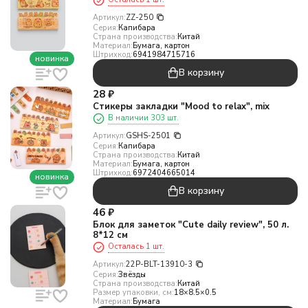
Артикул:
ZZ-250
Серия:
Капибара
Страна производства:
Китай
Материал:
Бумага, картон
Штрихкод:
6941984715716
новинка
В корзину
28
₽
Стикеры закладки "Mood to relax", mix
В наличии 303 шт.
Артикул:
GSHS-2501
Серия:
Капибара
Страна производства:
Китай
Материал:
Бумага, картон
Штрихкод:
6972404665014
новинка
В корзину
46
₽
Блок для заметок "Cute daily review", 50 л.
8*12 см
Осталась 1 шт.
Артикул:
22P-BLT-13910-3
Серия:
Звёзды
Страна производства:
Китай
Размер упаковки, см:
18×8.5×0.5
Материал:
Бумага