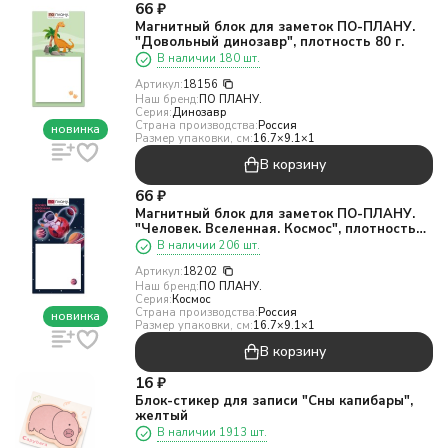
66
₽
Магнитный блок для заметок ПО-ПЛАНУ.
"Довольный динозавр", плотность 80 г.
В наличии 180 шт.
Артикул:
18156
Наш бренд:
ПО ПЛАНУ.
Серия:
Динозавр
Страна производства:
Россия
новинка
Размер упаковки, см:
16.7×9.1×1
В корзину
66
₽
Магнитный блок для заметок ПО-ПЛАНУ.
"Человек. Вселенная. Космос", плотность
80 г.
В наличии 206 шт.
Артикул:
18202
Наш бренд:
ПО ПЛАНУ.
Серия:
Космос
Страна производства:
Россия
новинка
Размер упаковки, см:
16.7×9.1×1
В корзину
16
₽
Блок-стикер для записи "Сны капибары",
желтый
В наличии 1913 шт.