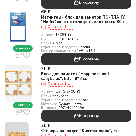
В корзину
66
₽
Магнитный блок для заметок ПО-ПЛАНУ
"Не бойся, я не голоден", плотность 80 г
Осталась 1 шт.
Артикул:
18094
Наш бренд:
ПО ПЛАНУ.
Серия:
Акула
Страна производства:
Россия
новинка
Размер упаковки, см:
1×9.1×16.7
В корзину
26
₽
Блок для заметок "Happiness and
capybaras", 50 л. 8*8 см
Осталась 1 шт.
Артикул:
GSHS-2490
Серия:
Капибара
Страна производства:
Китай
Материал:
Бумага, картон
новинка
Штрихкод:
6972404664901
В корзину
28
₽
Стикеры закладки "Summer mood", mix
Осталась 1 шт.