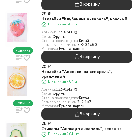
В корзину
25
₽
Наклейки "Клубничка акварель", красный
В наличии 805 шт.
Артикул:
132-0341
Серия:
Фрукты
Страна производства:
Китай
Размер упаковки, см:
7.8×0.1×6.3
Материал:
Бумага, картон
новинка
В корзину
25
₽
Наклейки "Апельсинка акварель",
оранжевый
В наличии 407 шт.
Артикул:
132-0342
Серия:
Фрукты
Страна производства:
Китай
Размер упаковки, см:
7×0.1×7
новинка
Материал:
Бумага, картон
В корзину
25
₽
Стикеры "Авокадо акварель", зеленые
В наличии 204 шт.