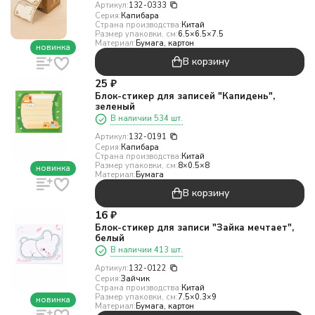
Артикул:
132-0333
Серия:
Капибара
Страна производства:
Китай
Размер упаковки, см:
6.5×6.5×7.5
Материал:
Бумага, картон
новинка
В корзину
25
₽
Блок-стикер для записей "Капидень",
зеленый
В наличии 534 шт.
Артикул:
132-0191
Серия:
Капибара
Страна производства:
Китай
Размер упаковки, см:
8×0.5×8
новинка
Материал:
Бумага
В корзину
16
₽
Блок-стикер для записи "Зайка мечтает",
белый
В наличии 413 шт.
Артикул:
132-0122
Серия:
Зайчик
Страна производства:
Китай
Размер упаковки, см:
7.5×0.3×9
новинка
Материал:
Бумага, картон