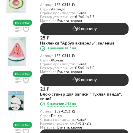
Артикул:
132-0343
Серия:
Авокадо
Страна производства:
Китай
Размер упаковки, см:
6.2×0.1×7.7
Материал:
Бумага, картон
новинка
В корзину
25
₽
Наклейки "Арбуз акварель", зеленые
В наличии 607 шт.
Артикул:
132-0344
Серия:
Фрукты
Страна производства:
Китай
Размер упаковки, см:
8.5×0.1×7.5
Материал:
Бумага, картон
новинка
В корзину
21
₽
Блок-стикер для записи "Пухлая панда",
синий
В наличии 243 шт.
Артикул:
132-0252
Серия:
Панда
Страна производства:
Китай
Размер упаковки, см:
7×0.3×8.5
новинка
Материал:
Бумага, картон