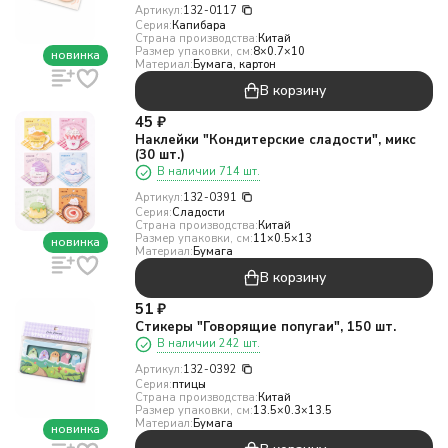
Артикул:
132-0117
Серия:
Капибара
Страна производства:
Китай
Размер упаковки, см:
8×0.7×10
новинка
Материал:
Бумага, картон
В корзину
45
₽
Наклейки "Кондитерские сладости", микс
(30 шт.)
В наличии 714 шт.
Артикул:
132-0391
Серия:
Сладости
Страна производства:
Китай
Размер упаковки, см:
11×0.5×13
новинка
Материал:
Бумага
В корзину
51
₽
Стикеры "Говорящие попугаи", 150 шт.
В наличии 242 шт.
Артикул:
132-0392
Серия:
птицы
Страна производства:
Китай
Размер упаковки, см:
13.5×0.3×13.5
Материал:
Бумага
новинка