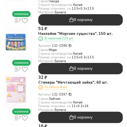
Серия:
Панда
Страна производства:
Китай
Размер упаковки, см:
13.5×0.3×13.5
Материал:
Бумага
новинка
В корзину
51
₽
Наклейки "Морские существа", 150 шт.
В наличии 229 шт.
Артикул:
132-0396
Серия:
Море
Страна производства:
Китай
Размер упаковки, см:
13.5×0.3×13.5
Материал:
Бумага
новинка
В корзину
32
₽
Стикеры "Мечтающий зайка", 60 шт.
Осталось 4 шт.
Артикул:
132-0397
Серия:
Зайчик
Страна производства:
Китай
Размер упаковки, см:
11×0.3×16
Материал:
Бумага
новинка
В корзину
16
₽