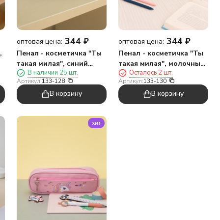
344
₽
344
₽
оптовая цена:
оптовая цена:
,
Пенал - косметичка "Ты
Пенал - косметичка "Ты
такая милая", синий
такая милая", молочный
В наличии 25 шт.
Осталось 2 шт.
(12*21*6,5 см)
(12*21*6,5 см)
Артикул:
133-128
Артикул:
133-130
В корзину
В корзину
хит