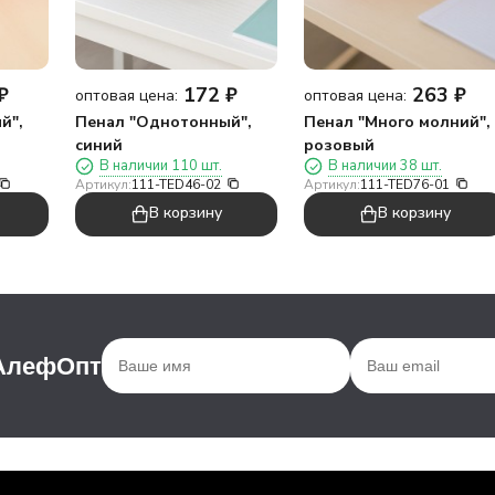
₽
172
₽
263
₽
оптовая цена:
оптовая цена:
й",
Пенал "Однотонный",
Пенал "Много молний",
синий
розовый
В наличии 110 шт.
В наличии 38 шт.
Артикул:
111-TED46-02
Артикул:
111-TED76-01
В корзину
В корзину
 АлефОпт