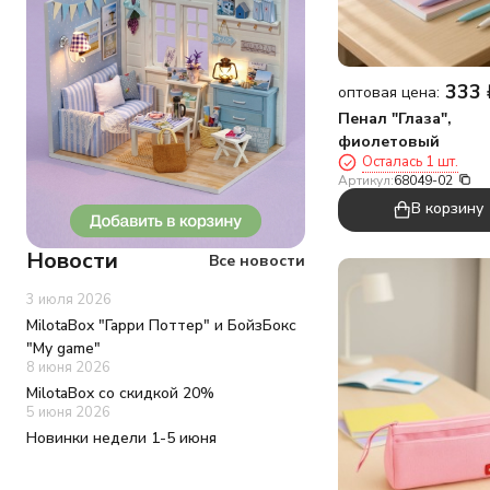
333
оптовая цена:
Пенал "Глаза",
фиолетовый
Осталась 1 шт.
Артикул:
68049-02
В корзину
Новости
Все новости
3 июля 2026
MilotaBox "Гарри Поттер" и БойзБокс
"My game"
8 июня 2026
MilotaBox со скидкой 20%
5 июня 2026
Новинки недели 1-5 июня