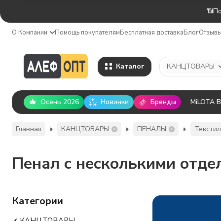
📶По
О Компании
Помощь покупателям
Бесплатная доставка
Блог
Отзыв
Каталог
КАНЦТОВАРЫ
Осень 2026
Новинки
Бренды
MiLOTA 
Главная
КАНЦТОВАРЫ
ПЕНАЛЫ
Тексти
Пенал с несколькими отде
Категории
КАНЦТОВАРЫ