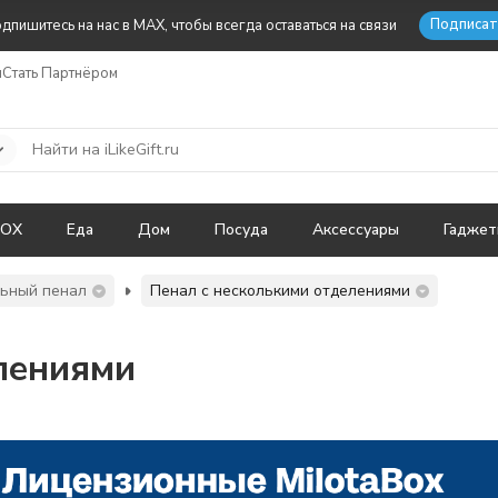
Подписат
дпишитесь на нас в MAX, чтобы всегда оставаться на связи
ы
Стать Партнёром
BOX
Еда
Дом
Посуда
Аксессуары
Гадже
льный пенал
Пенал с несколькими отделениями
лениями