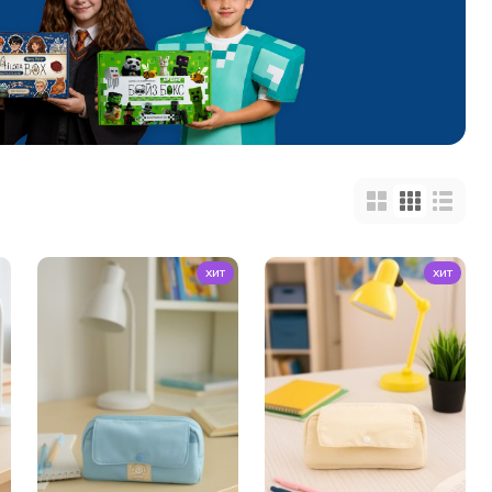
хит
хит