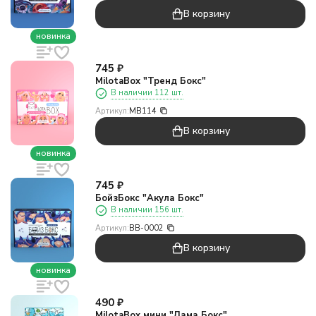
В корзину
новинка
745
₽
MilotaBox "Тренд Бокс"
В наличии 112 шт.
Артикул:
MB114
В корзину
новинка
745
₽
БойзБокс "Акула Бокс"
В наличии 156 шт.
Артикул:
BB-0002
В корзину
новинка
490
₽
MilotaBox мини "Лама Бокс"