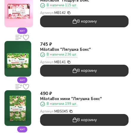
MilotaBox "Подруга Бокс"
В наличии 115 шт.
Артикул:
MB142
В корзину
хит
745
₽
MilotaBox "Лягушка Бокс"
В наличии 236 шт.
Артикул:
MB141
В корзину
хит
490
₽
MilotaBox мини "Лягушка Бокс"
В наличии 199 шт.
Артикул:
MBS045
В корзину
хит