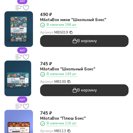
хит
490
₽
MilotaBox мини "Школьный Бокс"
В наличии 166 шт.
Артикул:
MBS019
В корзину
хит
745
₽
MilotaBox "Школьный Бокс"
В наличии 149 шт.
Артикул:
MB100
В корзину
хит
745
₽
MilotaBox "Плюш Бокс"
В наличии 116 шт.
Артикул:
MB113