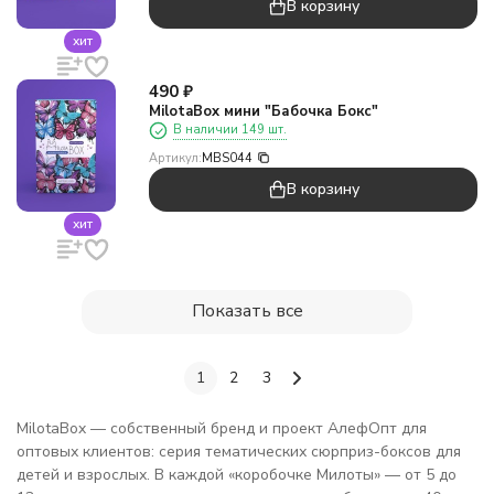
В корзину
хит
490
₽
MilotaBox мини "Бабочка Бокс"
В наличии 149 шт.
Артикул:
MBS044
В корзину
хит
Показать все
1
2
3
MilotaBox — собственный бренд и проект АлефОпт для
оптовых клиентов: серия тематических сюрприз-боксов для
детей и взрослых. В каждой «коробочке Милоты» — от 5 до