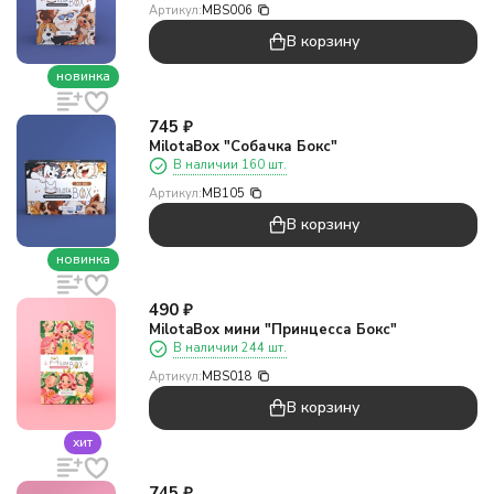
Артикул:
MBS006
В корзину
новинка
745
₽
MilotaBox "Собачка Бокс"
В наличии 160 шт.
Артикул:
MB105
В корзину
новинка
490
₽
MilotaBox мини "Принцесса Бокс"
В наличии 244 шт.
Артикул:
MBS018
В корзину
хит
745
₽