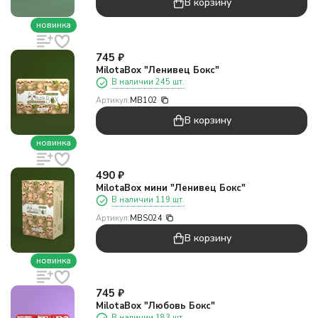
В корзину
новинка
745
₽
MilotaBox "Ленивец Бокс"
В наличии 245 шт.
Артикул:
MB102
В корзину
новинка
490
₽
MilotaBox мини "Ленивец Бокс"
В наличии 119 шт.
Артикул:
MBS024
В корзину
новинка
745
₽
MilotaBox "Любовь Бокс"
В наличии 183 шт.