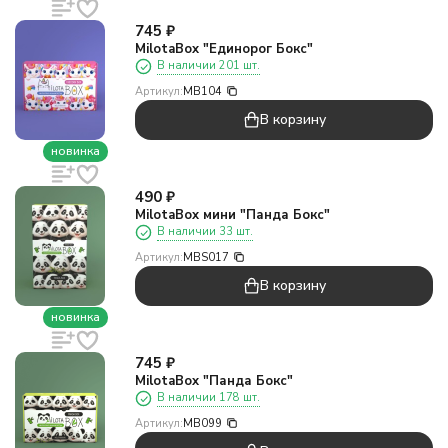
745
₽
MilotaBox "Единорог Бокс"
В наличии 201 шт.
Артикул:
MB104
В корзину
новинка
490
₽
MilotaBox мини "Панда Бокс"
В наличии 33 шт.
Артикул:
MBS017
В корзину
новинка
745
₽
MilotaBox "Панда Бокс"
В наличии 178 шт.
Артикул:
MB099