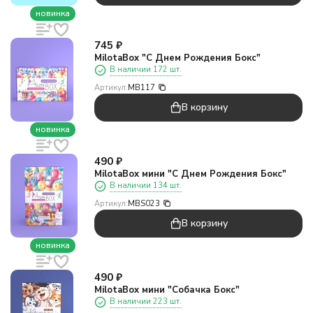
новинка
745
₽
MilotaBox "С Днем Рождения Бокс"
В наличии 172 шт.
Артикул:
MB117
В корзину
новинка
490
₽
MilotaBox мини "С Днем Рождения Бокс"
В наличии 134 шт.
Артикул:
MBS023
В корзину
новинка
490
₽
MilotaBox мини "Собачка Бокс"
В наличии 223 шт.