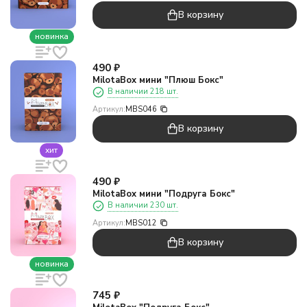
В корзину
новинка
490
₽
MilotaBox мини "Плюш Бокс"
В наличии 218 шт.
Артикул:
MBS046
В корзину
хит
490
₽
MilotaBox мини "Подруга Бокс"
В наличии 230 шт.
Артикул:
MBS012
В корзину
новинка
745
₽