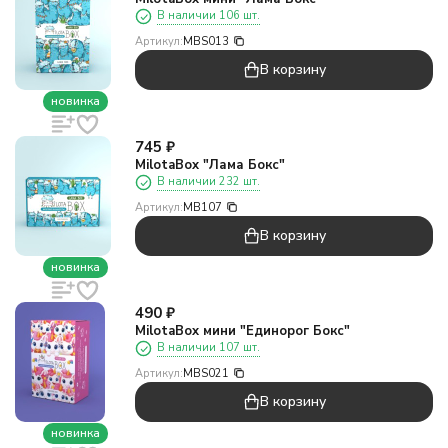
В наличии 106 шт.
Артикул:
MBS013
В корзину
новинка
745
₽
MilotaBox "Лама Бокс"
В наличии 232 шт.
Артикул:
MB107
В корзину
новинка
490
₽
MilotaBox мини "Единорог Бокс"
В наличии 107 шт.
Артикул:
MBS021
В корзину
новинка