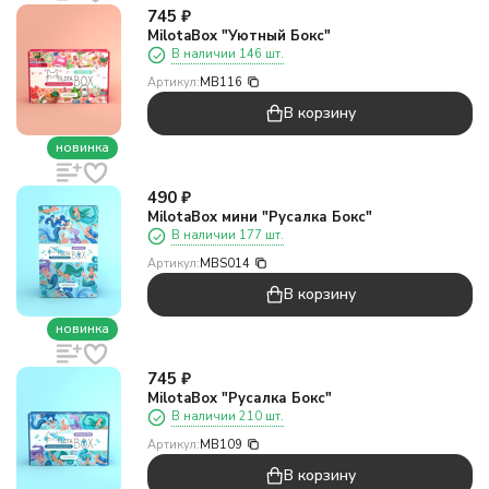
745
₽
MilotaBox "Уютный Бокс"
В наличии 146 шт.
Артикул:
MB116
В корзину
новинка
490
₽
MilotaBox мини "Русалка Бокс"
В наличии 177 шт.
Артикул:
MBS014
В корзину
новинка
745
₽
MilotaBox "Русалка Бокс"
В наличии 210 шт.
Артикул:
MB109
В корзину