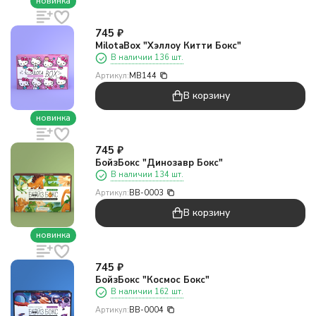
новинка
745
₽
MilotaBox "Хэллоу Китти Бокс"
В наличии 136 шт.
Артикул:
MB144
В корзину
новинка
745
₽
БойзБокс "Динозавр Бокс"
В наличии 134 шт.
Артикул:
BB-0003
В корзину
новинка
745
₽
БойзБокс "Космос Бокс"
В наличии 162 шт.
Артикул:
BB-0004